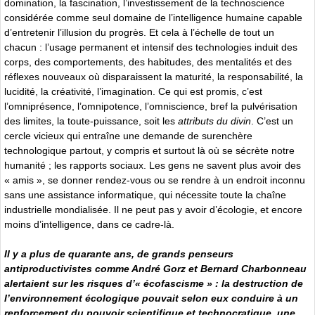
domination, la fascination, l’investissement de la technoscience
considérée comme seul domaine de l’intelligence humaine capable
d’entretenir l’illusion du progrès. Et cela à l’échelle de tout un
chacun : l’usage permanent et intensif des technologies induit des
corps, des comportements, des habitudes, des mentalités et des
réflexes nouveaux où disparaissent la maturité, la responsabilité, la
lucidité, la créativité, l’imagination. Ce qui est promis, c’est
l’omniprésence, l’omnipotence, l’omniscience, bref la pulvérisation
des limites, la toute-puissance, soit les
attributs du divin
. C’est un
cercle vicieux qui entraîne une demande de surenchère
technologique partout, y compris et surtout là où se sécrète notre
humanité ; les rapports sociaux. Les gens ne savent plus avoir des
« amis », se donner rendez-vous ou se rendre à un endroit inconnu
sans une assistance informatique, qui nécessite toute la chaîne
industrielle mondialisée. Il ne peut pas y avoir d’écologie, et encore
moins d’intelligence, dans ce cadre-là.
Il y a plus de quarante ans, de grands penseurs
antiproductivistes comme André Gorz et Bernard Charbonneau
alertaient sur les risques d’« écofascisme » : la destruction de
l’environnement écologique pouvait selon eux conduire à un
renforcement du pouvoir scientifique et technocratique, une