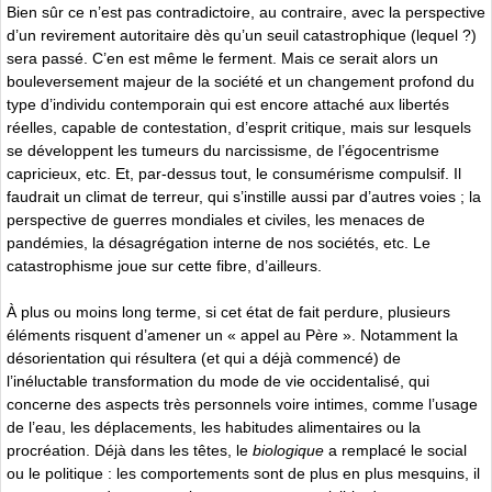
Bien sûr ce n’est pas contradictoire, au contraire, avec la perspective
d’un revirement autoritaire dès qu’un seuil catastrophique (lequel ?)
sera passé. C’en est même le ferment. Mais ce serait alors un
bouleversement majeur de la société et un changement profond du
type d’individu contemporain qui est encore attaché aux libertés
réelles, capable de contestation, d’esprit critique, mais sur lesquels
se développent les tumeurs du narcissisme, de l’égocentrisme
capricieux, etc. Et, par-dessus tout, le consumérisme compulsif. Il
faudrait un climat de terreur, qui s’instille aussi par d’autres voies ; la
perspective de guerres mondiales et civiles, les menaces de
pandémies, la désagrégation interne de nos sociétés, etc. Le
catastrophisme joue sur cette fibre, d’ailleurs.
À plus ou moins long terme, si cet état de fait perdure, plusieurs
éléments risquent d’amener un « appel au Père ». Notamment la
désorientation qui résultera (et qui a déjà commencé) de
l’inéluctable transformation du mode de vie occidentalisé, qui
concerne des aspects très personnels voire intimes, comme l’usage
de l’eau, les déplacements, les habitudes alimentaires ou la
procréation. Déjà dans les têtes, le
biologique
a remplacé le social
ou le politique : les comportements sont de plus en plus mesquins, il