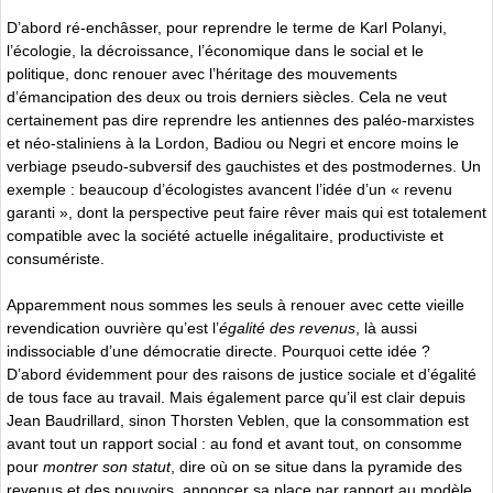
D’abord ré-enchâsser, pour reprendre le terme de Karl Polanyi,
l’écologie, la décroissance, l’économique dans le social et le
politique, donc renouer avec l’héritage des mouvements
d’émancipation des deux ou trois derniers siècles. Cela ne veut
certainement pas dire reprendre les antiennes des paléo-marxistes
et néo-staliniens à la Lordon, Badiou ou Negri et encore moins le
verbiage pseudo-subversif des gauchistes et des postmodernes. Un
exemple : beaucoup d’écologistes avancent l’idée d’un « revenu
garanti », dont la perspective peut faire rêver mais qui est totalement
compatible avec la société actuelle inégalitaire, productiviste et
consumériste.
Apparemment nous sommes les seuls à renouer avec cette vieille
revendication ouvrière qu’est l’
égalité des revenus
, là aussi
indissociable d’une démocratie directe. Pourquoi cette idée ?
D’abord évidemment pour des raisons de justice sociale et d’égalité
de tous face au travail. Mais également parce qu’il est clair depuis
Jean Baudrillard, sinon Thorsten Veblen, que la consommation est
avant tout un rapport social : au fond et avant tout, on consomme
pour
montrer son statut
, dire où on se situe dans la pyramide des
revenus et des pouvoirs, annoncer sa place par rapport au modèle