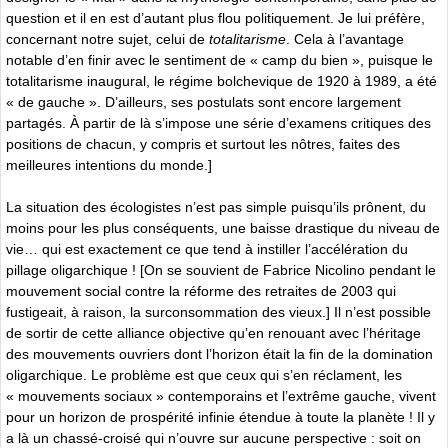
question et il en est d’autant plus flou politiquement. Je lui préfère,
concernant notre sujet, celui de
totalitarisme
. Cela à l’avantage
notable d’en finir avec le sentiment de « camp du bien », puisque le
totalitarisme inaugural, le régime bolchevique de 1920 à 1989, a été
« de gauche ». D’ailleurs, ses postulats sont encore largement
partagés. À partir de là s’impose une série d’examens critiques des
positions de chacun, y compris et surtout les nôtres, faites des
meilleures intentions du monde.]
La situation des écologistes n’est pas simple puisqu’ils prônent, du
moins pour les plus conséquents, une baisse drastique du niveau de
vie… qui est exactement ce que tend à instiller l’accélération du
pillage oligarchique ! [On se souvient de Fabrice Nicolino pendant le
mouvement social contre la réforme des retraites de 2003 qui
fustigeait, à raison, la surconsommation des vieux.] Il n’est possible
de sortir de cette alliance objective qu’en renouant avec l’héritage
des mouvements ouvriers dont l’horizon était la fin de la domination
oligarchique. Le problème est que ceux qui s’en réclament, les
« mouvements sociaux » contemporains et l’extrême gauche, vivent
pour un horizon de prospérité infinie étendue à toute la planète ! Il y
a là un chassé-croisé qui n’ouvre sur aucune perspective : soit on