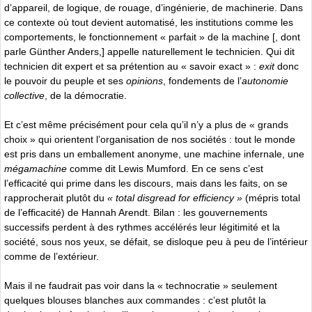
d’appareil, de logique, de rouage, d’ingénierie, de machinerie. Dans
ce contexte où tout devient automatisé, les institutions comme les
comportements, le fonctionnement « parfait » de la machine [, dont
parle Günther Anders,] appelle naturellement le technicien. Qui dit
technicien dit expert et sa prétention au « savoir exact » :
exit
donc
le pouvoir du peuple et ses
opinions
, fondements de l’
autonomie
collective
, de la démocratie.
Et c’est même précisément pour cela qu’il n’y a plus de « grands
choix » qui orientent l’organisation de nos sociétés : tout le monde
est pris dans un emballement anonyme, une machine infernale, une
mégamachine
comme dit Lewis Mumford. En ce sens c’est
l’efficacité qui prime dans les discours, mais dans les faits, on se
rapprocherait plutôt du
« total disgread for efficiency »
(mépris total
de l’efficacité) de Hannah Arendt. Bilan : les gouvernements
successifs perdent à des rythmes accélérés leur légitimité et la
société, sous nos yeux, se défait, se disloque peu à peu de l’intérieur
comme de l’extérieur.
Mais il ne faudrait pas voir dans la « technocratie » seulement
quelques blouses blanches aux commandes : c’est plutôt la