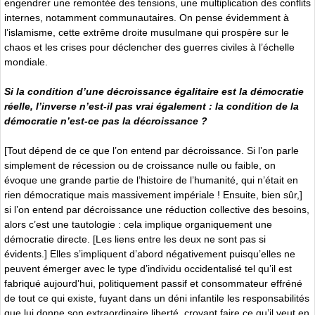
engendrer une remontée des tensions, une multiplication des conflits
internes, notamment communautaires. On pense évidemment à
l’islamisme, cette extrême droite musulmane qui prospère sur le
chaos et les crises pour déclencher des guerres civiles à l’échelle
mondiale.
Si la condition d’une décroissance égalitaire est la démocratie
réelle, l’inverse n’est-il pas vrai également : la condition de la
démocratie n’est-ce pas la décroissance ?
[Tout dépend de ce que l’on entend par décroissance. Si l’on parle
simplement de récession ou de croissance nulle ou faible, on
évoque une grande partie de l’histoire de l’humanité, qui n’était en
rien démocratique mais massivement impériale ! Ensuite, bien sûr,]
si l’on entend par décroissance une réduction collective des besoins,
alors c’est une tautologie : cela implique organiquement une
démocratie directe. [Les liens entre les deux ne sont pas si
évidents.] Elles s’impliquent d’abord négativement puisqu’elles ne
peuvent émerger avec le type d’individu occidentalisé tel qu’il est
fabriqué aujourd’hui, politiquement passif et consommateur effréné
de tout ce qui existe, fuyant dans un déni infantile les responsabilités
que lui donne son extraordinaire liberté, croyant faire ce qu’il veut en