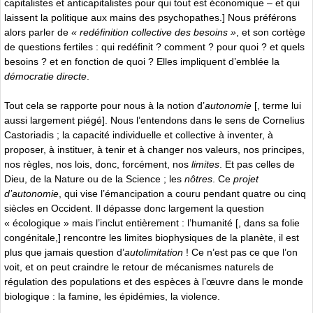
capitalistes et anticapitalistes pour qui tout est économique – et qui
laissent la politique aux mains des psychopathes.] Nous préférons
alors parler de
« redéfinition collective des besoins »
, et son cortège
de questions fertiles : qui redéfinit ? comment ? pour quoi ? et quels
besoins ? et en fonction de quoi ? Elles impliquent d’emblée la
démocratie directe
.
Tout cela se rapporte pour nous à la notion d’
autonomie
[, terme lui
aussi largement piégé]. Nous l’entendons dans le sens de Cornelius
Castoriadis ; la capacité individuelle et collective à inventer, à
proposer, à instituer, à tenir et à changer nos valeurs, nos principes,
nos règles, nos lois, donc, forcément, nos
limites
. Et pas celles de
Dieu, de la Nature ou de la Science ; les
nôtres
. Ce
projet
d’autonomie
, qui vise l’émancipation a couru pendant quatre ou cinq
siècles en Occident. Il dépasse donc largement la question
« écologique » mais l’inclut entièrement : l’humanité [, dans sa folie
congénitale,] rencontre les limites biophysiques de la planète, il est
plus que jamais question d’
autolimitation
! Ce n’est pas ce que l’on
voit, et on peut craindre le retour de mécanismes naturels de
régulation des populations et des espèces à l’œuvre dans le monde
biologique : la famine, les épidémies, la violence.