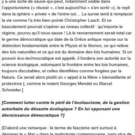
y a une sorte de sauve-qui-peut, notamment visible dans
l’opportunisme (« réussir », c’est aujourd’hui « s’en sortir »), le repli
dans la sphère « privée » de l’entre-soi… La survie tend à remplacer
la vie comme l’a très bien pointé Christopher Lasch. Et ce
basculement pourrait s’opérer au niveau collectif : qu’importe le
régime, pourvu qu’il nous sauve ! Là le renversement serait total car
le germe démocratique qui date de la Grèce antique repose sur la
distinction fondamentale entre le
Physis
et le
Nomos
, ce qui relève
des lois naturelles et ce qui est du domaine des lois humaines. Si un
pouvoir éco-technocratique est appelé, il fondera son autorité sur la
science écologique, estompant la frontière entre les lois humaines,
toujours discutables, et celles identifiées comme forgées par la
Nature. Ce serait alors plutôt un « appel à la Mère » bienveillante et
protectrice [, comme le notent Georges Mendel ou Marcel
Schneider.]
[Comment lutter contre le péril de l’écofascisme, de la gestion
autoritaire du désastre écologique ? En lui opposant une
décroissance démocratique ?]
[D’abord une remarque : le terme de fascisme sert surtout à
désigner le « Mal » dans la mythologie contemporaine, sans plus de