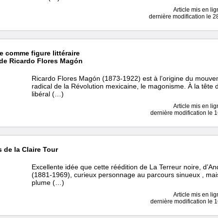
Article mis en li
dernière modification le 
e comme figure littéraire
 de Ricardo Flores Magón
Ricardo Flores Magón (1873-1922) est à l’origine du mouvem
radical de la Révolution mexicaine, le magonisme. À la tête d
libéral (…)
Article mis en li
dernière modification le
 de la Claire Tour
Excellente idée que cette réédition de La Terreur noire, d’A
(1881-1969), curieux personnage au parcours sinueux , mais
plume (…)
Article mis en li
dernière modification le