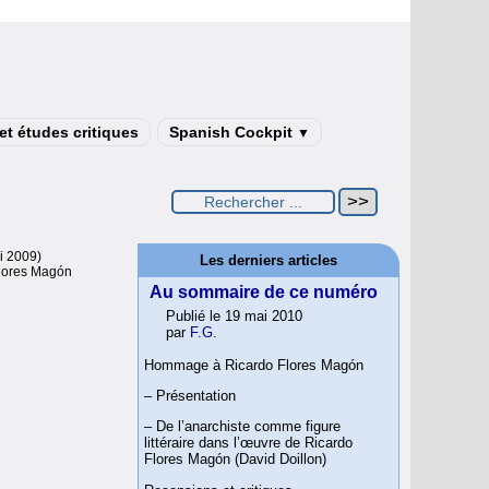
t études critiques
Spanish Cockpit
▼
i 2009)
Les derniers articles
lores Magón
Au sommaire de ce numéro
Publié le 19 mai 2010
par
F.G.
Hommage à Ricardo Flores Magón
– Présentation
– De l’anarchiste comme figure
littéraire dans l’œuvre de Ricardo
Flores Magón (David Doillon)