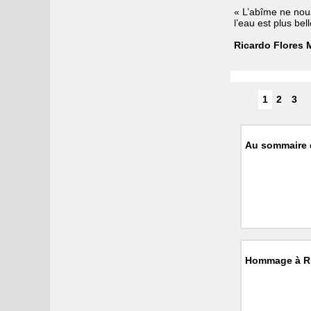
« L’abîme ne nous
l’eau est plus bel
Ricardo Flores
1
2
3
Au sommaire 
Hommage à Ri