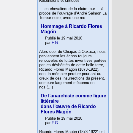
Recensions et critiques
– Les chevaliers de la claire tour … à
propos de l’ouvrage d’André Salmon La
Terreur noire, avec une rec
Hommage à Ricardo Flores
Magón
Publié le 19 mai 2010
par
F.G.
Alors que, du Chiapas à Oaxaca, nous
parviennent les échos toujours
renouvelés de luttes inventives portées
par les déshérités de cette belle terre,
Ricardo Flores Magón (1873-1922),
dont la mémoire perdure pourtant au
creux de ces insurrections du présent,
demeure largement méconnu en
nos (…)
De l’anarchiste comme figure
littéraire
dans l’œuvre de Ricardo
Flores Magón
Publié le 19 mai 2010
par
F.G.
Ricardo Flores Magón (1873-1922) est