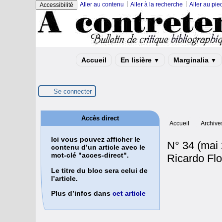
|
|
Aller au contenu
Aller à la recherche
Aller au pi
Accessibilité
Accueil
En lisière
Marginalia
▼
▼
Se connecter
Accès direct
Accueil
Archive
Ici vous pouvez afficher le
N° 34 (mai
contenu d’un article avec le
mot-clé "acces-direct".
Ricardo Fl
Le titre du bloc sera celui de
l’article.
Plus d’infos dans
cet article