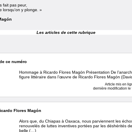
 fait pas peur,
le lorsqu’on y plonge. »
 Magón
Les articles de cette rubrique
de ce numéro
Hommage à Ricardo Flores Magón Présentation De l’anarc
figure littéraire dans l’œuvre de Ricardo Flores Magón (Davi
Article mis en li
dernière modification l
cardo Flores Magón
Alors que, du Chiapas à Oaxaca, nous parviennent les échos
renouvelés de luttes inventives portées par les déshérités de
belle (…)