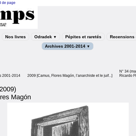
ed de page
Nos livres
Odradek
Pépites et raretés
Recensions e
▼
Archives 2001-2014
▼
N° 34 (ma
s 2001-2014
2009 [Camus, Flores Magón, l’anarchiste et le juif...]
Ricardo F
 2009)
ores Magón