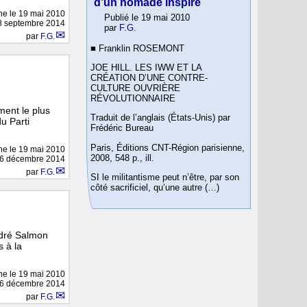
d’un nomade inspiré
gne le
19 mai 2010
Publié le 19 mai 2010
28 septembre 2014
par
F.G.
par
F.G.
■ Franklin ROSEMONT
JOE HILL. LES IWW ET LA
CRÉATION D’UNE CONTRE-
CULTURE OUVRIÈRE
RÉVOLUTIONNAIRE
ent le plus
Traduit de l’anglais (États-Unis) par
u Parti
Frédéric Bureau
Paris, Éditions CNT-Région parisienne,
gne le
19 mai 2010
2008, 548 p., ill.
 16 décembre 2014
par
F.G.
SI le militantisme peut n’être, par son
côté sacrificiel, qu’une autre (…)
ndré Salmon
 à la
gne le
19 mai 2010
 16 décembre 2014
par
F.G.