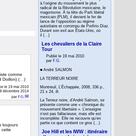
à l’origine du mouvement le plus
radical de la Révolution mexicaine, le
magonisme. À la tête du Parti libéral
mexicain (PLM), il devient le fer de
lance de l’opposition au régime
autoritaire et corrompu de Porfirio Díaz.
Durant son exil aux États-Unis, où
il (…)
Les chevaliers de la Claire
Tour
Publié le 19 mai 2010
par
F.G.
■ André SALMON
histe comme
LA TERREUR NOIRE
d Doillon) (…)
Montreuil, L’Échappée, 2008, 336 p.,
gne le
19 mai 2010
e 9 décembre 2014
21 x 24, ill.
par
F.G.
La Terreur noire, d’André Salmon, se
présente comme une « chronique du
mouvement libertaire ». L’enseigne
n’est pas fallacieuse, mais elle est
incomplète. Elle ne recouvre qu’en
partie ce que contient ce gros (…)
 toujours
 cette
Joe Hill et les IWW : itinéraire