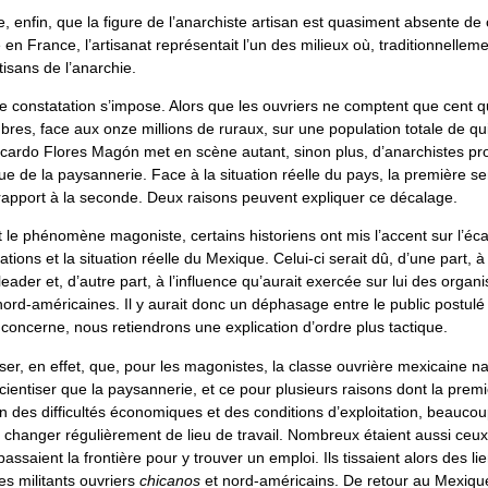
 enfin, que la figure de l’anarchiste artisan est quasiment absente de c
en France, l’artisanat représentait l’un des milieux où, traditionnelleme
isans de l’anarchie.
 constatation s’impose. Alors que les ouvriers ne comptent que cent q
res, face aux onze millions de ruraux, sur une population totale de qui
icardo Flores Magón met en scène autant, sinon plus, d’anarchistes pr
ue de la paysannerie. Face à la situation réelle du pays, la première s
rapport à la seconde. Deux raisons peuvent expliquer ce décalage.
 le phénomène magoniste, certains historiens ont mis l’accent sur l’éc
tions et la situation réelle du Mexique. Celui-ci serait dû, d’une part, 
eader et, d’autre part, à l’influence qu’aurait exercée sur lui des organi
nord-américaines. Il y aurait donc un déphasage entre le public postulé e
concerne, nous retiendrons une explication d’ordre plus tactique.
er, en effet, que, pour les magonistes, la classe ouvrière mexicaine n
scientiser que la paysannerie, et ce pour plusieurs raisons dont la premi
on des difficultés économiques et des conditions d’exploitation, beaucou
changer régulièrement de lieu de travail. Nombreux étaient aussi ceux
assaient la frontière pour y trouver un emploi. Ils tissaient alors des l
es militants ouvriers
chicanos
et nord-américains. De retour au Mexique,