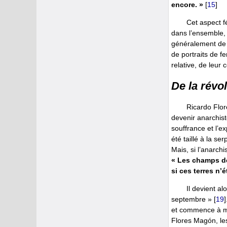
encore. »
[
15
]
Cet aspect f
dans l’ensemble,
généralement de 
de portraits de f
relative, de leu
De la révol
Ricardo Flor
devenir anarchiste
souffrance et l’e
été taillé à la se
Mais, si l’anarch
« Les champs dé
si ces terres n
Il devient al
septembre »
[
19
]
et commence à mil
Flores Magón, le