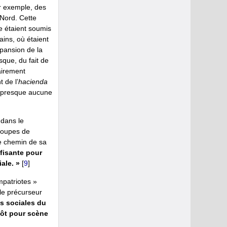
ar exemple, des
 Nord. Cette
le étaient soumis
ains, où étaient
expansion de la
que, du fait de
tairement
 de l’
hacienda
t presque aucune
dans le
groupes de
le chemin de sa
fisante pour
ale. »
[
9
]
mpatriotes »
ôle précurseur
es sociales du
tôt pour scène