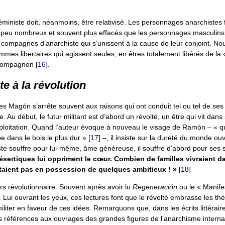
éministe doit, néanmoins, être relativisé. Les personnages anarchistes 
 peu nombreux et souvent plus effacés que les personnages masculins. I
compagnes d’anarchiste qui s’unissent à la cause de leur conjoint. No
emmes libertaires qui agissent seules, en êtres totalement libérés de la
r compagnon
[
16
]
.
te à la révolution
es Magón s’arrête souvent aux raisons qui ont conduit tel ou tel de se
. Au début, le futur militant est d’abord un révolté, un être qui vit dans 
xploitation. Quand l’auteur évoque à nouveau le visage de Ramón – « q
rpe dans le bois le plus dur »
[
17
]
–, il insiste sur la dureté du monde ouv
iste souffre pour lui-même, âme généreuse, il souffre d’abord pour ses 
sertiques lui oppriment le cœur. Combien de familles vivraient 
’étaient pas en possession de quelques ambitieux ! »
[
18
]
ors révolutionnaire. Souvent après avoir lu
Regeneración
ou le « Manife
. Lui ouvrant les yeux, ces lectures font que le révolté embrasse les th
iter en faveur de ces idées. Remarquons que, dans les écrits littérair
s références aux ouvrages des grandes figures de l’anarchisme interna