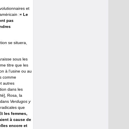
volutionnaires et
américain :
« Le
ont pas
indres
ion se situera,
araisse sous les
me titre que les
on à l’usine ou au
ées comme
et autres
tion dans les
rté], Rosa, la
 dans
Verdugos y
s radicales que
Et les femmes,
taient à cause de
lles encore et