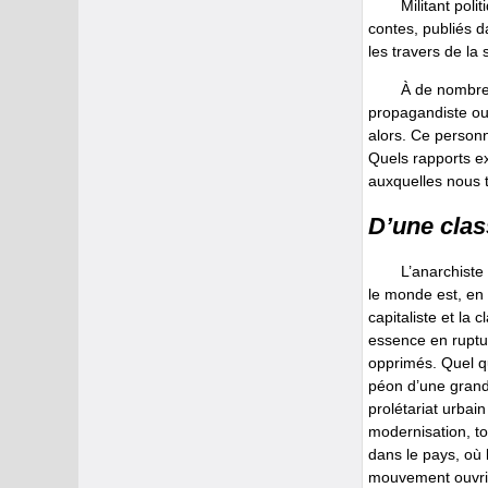
Militant pol
contes, publiés da
les travers de la
À de nombreu
propagandiste ou 
alors. Ce person
Quels rapports ex
auxquelles nous 
D’une clas
L’anarchiste
le monde est, en 
capitaliste et la 
essence en ruptu
opprimés. Quel que
péon d’une grande
prolétariat urbai
modernisation, to
dans le pays, où 
mouvement ouvri