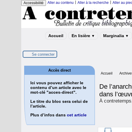
|
|
Aller au contenu
Aller à la recherche
Aller au pi
Accessibilité
Accueil
En lisière
Marginalia
▼
▼
Se connecter
Accès direct
Accueil
Archive
Ici vous pouvez afficher le
De l’anarch
contenu d’un article avec le
mot-clé "acces-direct".
dans l’œuv
À contretemps,
Le titre du bloc sera celui de
l’article.
Plus d’infos dans
cet article