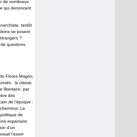
eur de nombreux
re qui dénoncent
narchiste, tantôt
stions se posent
étrangers ?
t de questions
ardo Flores Magón,
posés : la classe
 libertaire, par
hère des
cain de l’époque :
, cheminot. Le
 politique de
eine expansion
ion d’un
osait l’essor