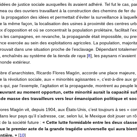
idées de justice sociale auxquelles ils avaient adhéré. Tel fut le cas, p
a ou des ouvriers travaillant à la construction des chemins de fer du
t la propagation des idées et permettait d’éviter la surveillance à laquel
 De la même façon, la localisation des usines à proximité des centres urb
x d’opposition et où se concentrait la population prolétaire, facilitait l’
ns les campagnes, en revanche, la propagande était impossible, ou pres
ilance exercée au sein des exploitations agricoles. La population, majori
rouvait dans une situation proche de l’esclavage. Dépendant totalement
ent, enchaînés au système de la
tienda de raya
[
8
]
, les paysans n’avaien
monde extérieur.
e d’anarchistes, Ricardo Flores Magón, accorde une place majeure, 
la révolution sociale, aux « minorités agissantes », c’est-à-dire aux 
és qui, par l’exemple, l’agitation et la propagande, montrent au peuple 
œuvrant au moment opportun, cette minorité aurait la capacité suf
de masse des travailleurs vers leur émancipation politique et soci
lores Magón vit, depuis 1904, aux États-Unis, c’est toujours à ses « co
dans leur pays qu’il s’adresse, car, selon lui, le Mexique doit jouer un r
de la société future :
« Cette lutte formidable entre les deux class
e le premier acte de la grande tragédie universelle qui aura bien
ntière. »
[
10
]