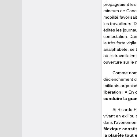
propageaient les 
mineurs de Canane
mobilité favorisai
les travailleurs.
édités les journau
contestation. Da
la très forte vig
analphabète, se t
où ils travaillai
ouverture sur le 
Comme nombr
déclenchement de 
militants organis
libération :
« En 
conduire la gran
Si Ricardo F
vivant en exil ou 
dans l’avènement 
Mexique constitu
la planète tout e