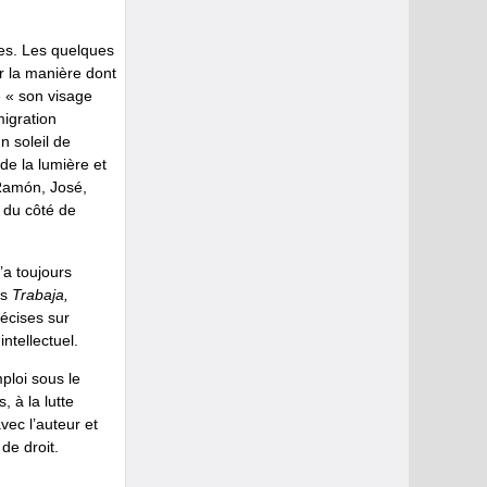
es. Les quelques
ir la manière dont
re « son visage
migration
n soleil de
de la lumière et
Ramón, José,
, du côté de
l’a toujours
ns
Trabaja,
récises sur
ntellectuel.
ploi sous le
, à la lutte
ec l’auteur et
de droit.