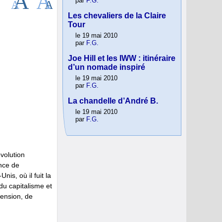
par
F.G.
Les chevaliers de la Claire
Tour
le 19 mai 2010
par
F.G.
Joe Hill et les IWW : itinéraire
d’un nomade inspiré
le 19 mai 2010
par
F.G.
La chandelle d’André B.
le 19 mai 2010
par
F.G.
volution
ance de
nis, où il fuit la
du capitalisme et
tension, de