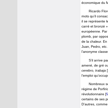
économique du M
Ricardo Flor
mots qu’il cons
il se représente l
carré et bronzé »
européenne. Par a
plomb, par opposi
de la chaleur. E
Juan, Pedro, etc. 
l’anonyme classe
S’il arrive p
amené, de gré ou 
cerebro, trabaja
l’emploi qu’occup
Nombreux son
régime de Porfirio
révolutionnaire
[
5
certains de ses p
D’autres, comme L