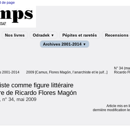
ed de page
Nos livres
Odradek
Pépites et raretés
Recensions e
▼
Archives 2001-2014
▼
N° 34 (ma
s 2001-2014
2009 [Camus, Flores Magón, l’anarchiste et le juif...]
Ricardo F
iste comme figure littéraire
re de Ricardo Flores Magón
 n° 34, mai 2009
Article mis en 
dernière modification 