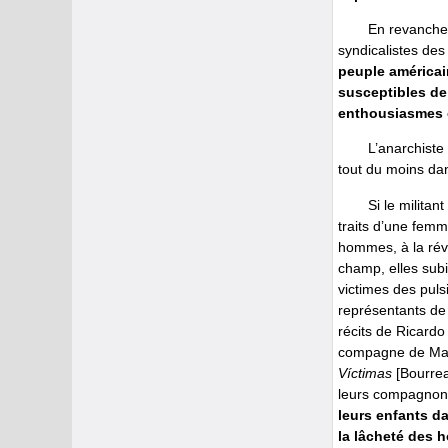
En revanche,
syndicalistes des
peuple américai
susceptibles de
enthousiasmes o
L’anarchiste
tout du moins da
Si le militan
traits d’une femm
hommes, à la révo
champ, elles subi
victimes des puls
représentants de 
récits de Ricard
compagne de Marco
Víctimas
[Bourrea
leurs compagnons
leurs enfants da
la lâcheté des h