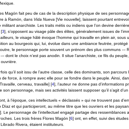
exique.
es Magón fait peu de cas de la description physique de ses personnag
acre à Ramón, dans
Vida Nueva
[Vie nouvelle], laissent pourtant entrevo
e militant anarchiste. Les traits métis ou indiens que l’on devine derriè
[
3
]
, s’opposent au visage pâle des élites, généralement issues de l’im
illeurs, le visage hâlé évoque l’homme qui travaille en plein air, sous u
tion au bourgeois qui, lui, évolue dans une ambiance feutrée, protégé 
n outre, le personnage porte souvent un prénom des plus communs -– 
-– dont le choix n’est pas anodin. Il situe l’anarchiste, ce fils du peuple
 ouvrière.
arfois qu’il soit issu de l’autre classe, celle des dominants, son parcours 
de force, à rompre avec elle pour se fondre dans le peuple. Ainsi, da
[Travaille, cerveau, travaille]
[
4
]
, l’auteur ne donne pas d’informations p
e son personnage, mais ses activités laissent supposer qu’il s’agit d’un i
t, à l’époque, ces intellectuels « déclassés » qui ne trouvent pas d’em
 Díaz et qui participeront, au même titre que les ouvriers et les paysans
]
. Le personnage de l’intellectuel engagé partage des ressemblances av
roches. Les trois frères Flores Magón
[
6
]
ont, en effet, suivi des études 
ibrado Rivera, étaient instituteurs.