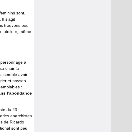
féminins sont,
l s’agit
us trouvons peu
 « tutelle », même
s personnage à
sa chair la
ui semble avoir
rier et paysan.
semblables :
dans l’abondance
ste du 23
éories anarchistes
es de Ricardo
tional sont peu