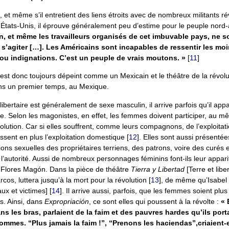
 et même s’il entretient des liens étroits avec de nombreux militants ré
 États-Unis, il éprouve généralement peu d’estime pour le peuple nord-
n, et même les travailleurs organisés de cet imbuvable pays, ne s
 s’agiter […]. Les Américains sont incapables de ressentir les mo
u indignations. C’est un peuple de vrais moutons. »
[
11
]
 est donc toujours dépeint comme un Mexicain et le théâtre de la révolut
ns un premier temps, au Mexique.
t libertaire est généralement de sexe masculin, il arrive parfois qu’il app
e. Selon les magonistes, en effet, les femmes doivent participer, au mê
lution. Car si elles souffrent, comme leurs compagnons, de l’exploitati
ssent en plus l’exploitation domestique
[
12
]
. Elles sont aussi présent
ions sexuelles des propriétaires terriens, des patrons, voire des curés 
l’autorité. Aussi de nombreux personnages féminins font-ils leur appari
o Flores Magón. Dans la pièce de théâtre
Tierra y Libertad
[Terre et libe
s, luttera jusqu’à la mort pour la révolution
[
13
]
, de même qu’Isabel
ux et victimes]
[
14
]
. Il arrive aussi, parfois, que les femmes soient plu
. Ainsi, dans
Expropriación
, ce sont elles qui poussent à la révolte :
« 
ns les bras, parlaient de la faim et des pauvres hardes qu’ils por
ommes. “Plus jamais la faim !”, “Prenons les haciendas”,criaient-e