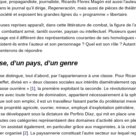
itique, propagandiste, journaliste, Ricardo Flores Magón est aussi l’aut
ns le journal qu’il dirige,
Regeneración
, mais aussi de pièces de théât
 société et exposent les grandes lignes du « programme » libertaire.
ses reprises apparaît, dans cette littérature de combat, la figure de l’a
combattant armé, tantôt ouvrier, paysan ou intellectuel. Plusieurs que
nage est-il différent des représentations courantes de ses homologues 
istent-ils entre l’auteur et son personnage ? Quel est son rôle ? Autan
tenterons de répondre.
se, d’un pays, d’un genre
 se distingue, tout d’abord, par l’appartenance à une classe. Pour Ric
effet, divisé en « deux classes sociales aux intérêts diamétralement op
classe ouvrière »
[
1
]
, la première exploitant la seconde. Le révolutionnaire
re avec toute forme de domination, appartient nécessairement à la sp
 soit son emploi, il est un travailleur faisant partie du prolétariat mexi
 propriété agricole, ouvrier, mineur, employé d’exploitation pétrolière
n se développant sous la dictature de Porfirio Díaz, qui mit en place une
utes ces catégories représentaient des domaines d’activité alors en pl
l’on assistait également, en particulier grâce aux magonistes, à la créat
er organisé
[
2
]
. La paysannerie constituait l’autre secteur sur lequel rep