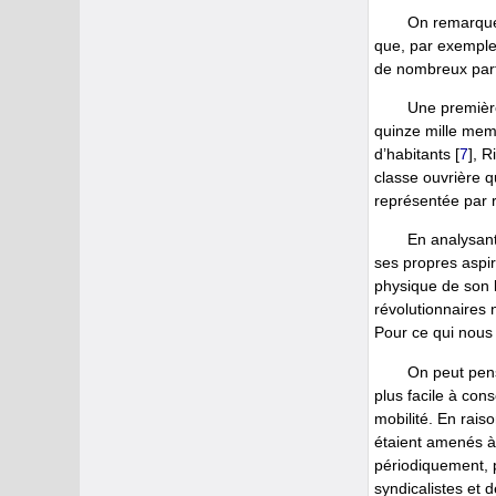
On remarque,
que, par exemple 
de nombreux part
Une première
quinze mille memb
d’habitants
[
7
]
, R
classe ouvrière q
représentée par 
En analysant
ses propres aspira
physique de son l
révolutionnaires 
Pour ce qui nous 
On peut pens
plus facile à con
mobilité. En rais
étaient amenés à 
périodiquement, p
syndicalistes et d