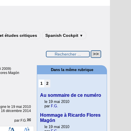
t études critiques
Spanish Cockpit
▼
i 2009)
Dans la même rubrique
lores Magón
1
2
Au sommaire de ce numéro
le 19 mai 2010
par
F.G.
ligne le
19 mai 2010
le 16 décembre 2014
Hommage à Ricardo Flores
Magón
par
F.G.
le 19 mai 2010