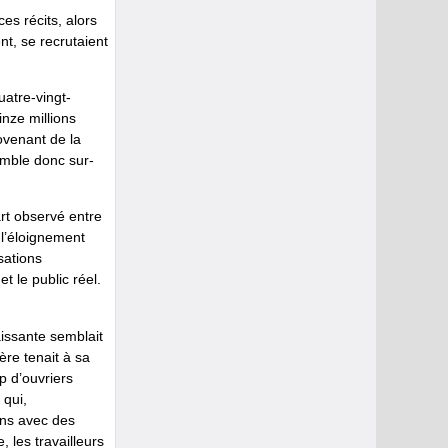
es récits, alors
nt, se recrutaient
uatre-vingt-
nze millions
ovenant de la
emble donc sur-
art observé entre
à l’éloignement
sations
t le public réel.
aissante semblait
ère tenait à sa
p d’ouvriers
 qui,
iens avec des
 les travailleurs