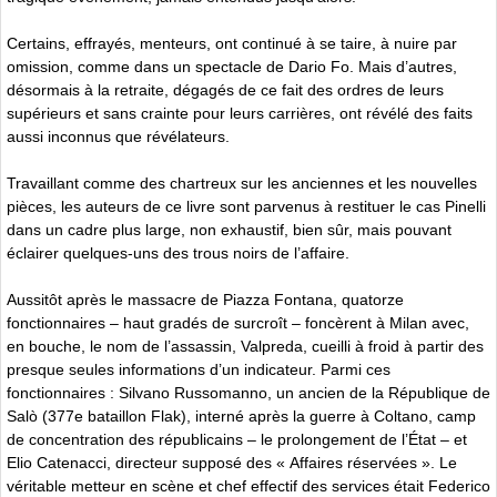
Certains, effrayés, menteurs, ont continué à se taire, à nuire par
omission, comme dans un spectacle de Dario Fo. Mais d’autres,
désormais à la retraite, dégagés de ce fait des ordres de leurs
supérieurs et sans crainte pour leurs carrières, ont révélé des faits
aussi inconnus que révélateurs.
Travaillant comme des chartreux sur les anciennes et les nouvelles
pièces, les auteurs de ce livre sont parvenus à restituer le cas Pinelli
dans un cadre plus large, non exhaustif, bien sûr, mais pouvant
éclairer quelques-uns des trous noirs de l’affaire.
Aussitôt après le massacre de Piazza Fontana, quatorze
fonctionnaires – haut gradés de surcroît – foncèrent à Milan avec,
en bouche, le nom de l’assassin, Valpreda, cueilli à froid à partir des
presque seules informations d’un indicateur. Parmi ces
fonctionnaires : Silvano Russomanno, un ancien de la République de
Salò (377e bataillon Flak), interné après la guerre à Coltano, camp
de concentration des républicains – le prolongement de l’État – et
Elio Catenacci, directeur supposé des « Affaires réservées ». Le
véritable metteur en scène et chef effectif des services était Federico