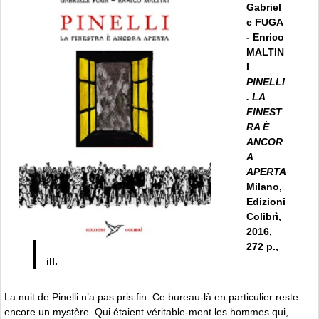
Gabriel
e FUGA
- Enrico
MALTIN
I
PINELLI
. LA
FINEST
RA È
ANCOR
A
APERTA
Milano,
Edizioni
Colibrì,
2016,
272 p.,
ill.
La nuit de Pinelli n’a pas pris fin. Ce bureau-là en particulier reste
encore un mystère. Qui étaient véritable-ment les hommes qui,