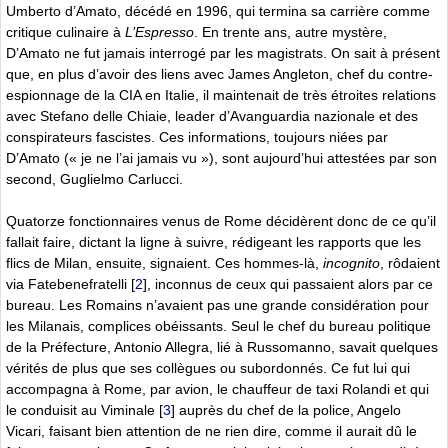
Umberto d’Amato, décédé en 1996, qui termina sa carrière comme
critique culinaire à
L’Espresso
. En trente ans, autre mystère,
D’Amato ne fut jamais interrogé par les magistrats. On sait à présent
que, en plus d’avoir des liens avec James Angleton, chef du contre-
espionnage de la CIA en Italie, il maintenait de très étroites relations
avec Stefano delle Chiaie, leader d’Avanguardia nazionale et des
conspirateurs fascistes. Ces informations, toujours niées par
D’Amato (« je ne l’ai jamais vu »), sont aujourd’hui attestées par son
second, Guglielmo Carlucci.
Quatorze fonctionnaires venus de Rome décidèrent donc de ce qu’il
fallait faire, dictant la ligne à suivre, rédigeant les rapports que les
flics de Milan, ensuite, signaient. Ces hommes-là,
incognito
, rôdaient
via Fatebenefratelli
[
2
]
, inconnus de ceux qui passaient alors par ce
bureau. Les Romains n’avaient pas une grande considération pour
les Milanais, complices obéissants. Seul le chef du bureau politique
de la Préfecture, Antonio Allegra, lié à Russomanno, savait quelques
vérités de plus que ses collègues ou subordonnés. Ce fut lui qui
accompagna à Rome, par avion, le chauffeur de taxi Rolandi et qui
le conduisit au Viminale
[
3
]
auprès du chef de la police, Angelo
Vicari, faisant bien attention de ne rien dire, comme il aurait dû le