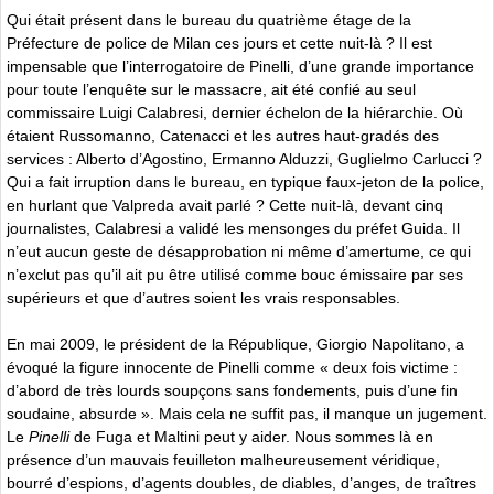
Qui était présent dans le bureau du quatrième étage de la
Préfecture de police de Milan ces jours et cette nuit-là ? Il est
impensable que l’interrogatoire de Pinelli, d’une grande importance
pour toute l’enquête sur le massacre, ait été confié au seul
commissaire Luigi Calabresi, dernier échelon de la hiérarchie. Où
étaient Russomanno, Catenacci et les autres haut-gradés des
services : Alberto d’Agostino, Ermanno Alduzzi, Guglielmo Carlucci ?
Qui a fait irruption dans le bureau, en typique faux-jeton de la police,
en hurlant que Valpreda avait parlé ? Cette nuit-là, devant cinq
journalistes, Calabresi a validé les mensonges du préfet Guida. Il
n’eut aucun geste de désapprobation ni même d’amertume, ce qui
n’exclut pas qu’il ait pu être utilisé comme bouc émissaire par ses
supérieurs et que d’autres soient les vrais responsables.
En mai 2009, le président de la République, Giorgio Napolitano, a
évoqué la figure innocente de Pinelli comme « deux fois victime :
d’abord de très lourds soupçons sans fondements, puis d’une fin
soudaine, absurde ». Mais cela ne suffit pas, il manque un jugement.
Le
Pinelli
de Fuga et Maltini peut y aider. Nous sommes là en
présence d’un mauvais feuilleton malheureusement véridique,
bourré d’espions, d’agents doubles, de diables, d’anges, de traîtres