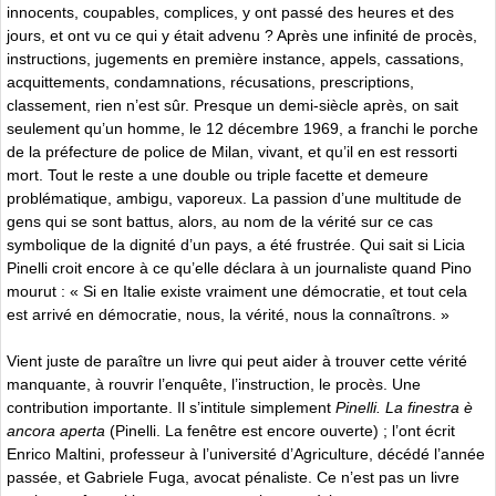
innocents, coupables, complices, y ont passé des heures et des
jours, et ont vu ce qui y était advenu ? Après une infinité de procès,
instructions, jugements en première instance, appels, cassations,
acquittements, condamnations, récusations, prescriptions,
classement, rien n’est sûr. Presque un demi-siècle après, on sait
seulement qu’un homme, le 12 décembre 1969, a franchi le porche
de la préfecture de police de Milan, vivant, et qu’il en est ressorti
mort. Tout le reste a une double ou triple facette et demeure
problématique, ambigu, vaporeux. La passion d’une multitude de
gens qui se sont battus, alors, au nom de la vérité sur ce cas
symbolique de la dignité d’un pays, a été frustrée. Qui sait si Licia
Pinelli croit encore à ce qu’elle déclara à un journaliste quand Pino
mourut : « Si en Italie existe vraiment une démocratie, et tout cela
est arrivé en démocratie, nous, la vérité, nous la connaîtrons. »
Vient juste de paraître un livre qui peut aider à trouver cette vérité
manquante, à rouvrir l’enquête, l’instruction, le procès. Une
contribution importante. Il s’intitule simplement
Pinelli. La finestra è
ancora aperta
(Pinelli. La fenêtre est encore ouverte) ; l’ont écrit
Enrico Maltini, professeur à l’université d’Agriculture, décédé l’année
passée, et Gabriele Fuga, avocat pénaliste. Ce n’est pas un livre