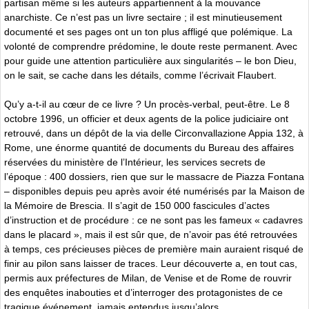
partisan même si les auteurs appartiennent à la mouvance
anarchiste. Ce n’est pas un livre sectaire ; il est minutieusement
documenté et ses pages ont un ton plus affligé que polémique. La
volonté de comprendre prédomine, le doute reste permanent. Avec
pour guide une attention particulière aux singularités – le bon Dieu,
on le sait, se cache dans les détails, comme l’écrivait Flaubert.
Qu’y a-t-il au cœur de ce livre ? Un procès-verbal, peut-être. Le 8
octobre 1996, un officier et deux agents de la police judiciaire ont
retrouvé, dans un dépôt de la via delle Circonvallazione Appia 132, à
Rome, une énorme quantité de documents du Bureau des affaires
réservées du ministère de l’Intérieur, les services secrets de
l’époque : 400 dossiers, rien que sur le massacre de Piazza Fontana
– disponibles depuis peu après avoir été numérisés par la Maison de
la Mémoire de Brescia. Il s’agit de 150 000 fascicules d’actes
d’instruction et de procédure : ce ne sont pas les fameux « cadavres
dans le placard », mais il est sûr que, de n’avoir pas été retrouvées
à temps, ces précieuses pièces de première main auraient risqué de
finir au pilon sans laisser de traces. Leur découverte a, en tout cas,
permis aux préfectures de Milan, de Venise et de Rome de rouvrir
des enquêtes inabouties et d’interroger des protagonistes de ce
tragique événement, jamais entendus jusqu’alors.