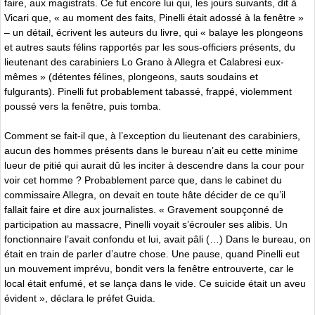
faire, aux magistrats. Ce fut encore lui qui, les jours suivants, dit à
Vicari que, « au moment des faits, Pinelli était adossé à la fenêtre »
– un détail, écrivent les auteurs du livre, qui « balaye les plongeons
et autres sauts félins rapportés par les sous-officiers présents, du
lieutenant des carabiniers Lo Grano à Allegra et Calabresi eux-
mêmes » (détentes félines, plongeons, sauts soudains et
fulgurants). Pinelli fut probablement tabassé, frappé, violemment
poussé vers la fenêtre, puis tomba.
Comment se fait-il que, à l’exception du lieutenant des carabiniers,
aucun des hommes présents dans le bureau n’ait eu cette minime
lueur de pitié qui aurait dû les inciter à descendre dans la cour pour
voir cet homme ? Probablement parce que, dans le cabinet du
commissaire Allegra, on devait en toute hâte décider de ce qu’il
fallait faire et dire aux journalistes. « Gravement soupçonné de
participation au massacre, Pinelli voyait s’écrouler ses alibis. Un
fonctionnaire l’avait confondu et lui, avait pâli (…) Dans le bureau, on
était en train de parler d’autre chose. Une pause, quand Pinelli eut
un mouvement imprévu, bondit vers la fenêtre entrouverte, car le
local était enfumé, et se lança dans le vide. Ce suicide était un aveu
évident », déclara le préfet Guida.