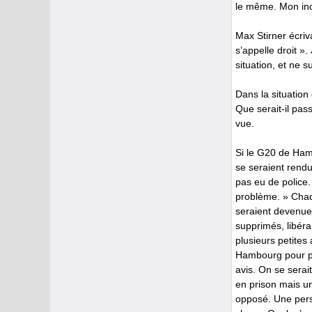
le même. Mon indi
Max Stirner écriva
s’appelle droit »
situation, et ne 
Dans la situation
Que serait-il pas
vue.
Si le G20 de Ham
se seraient rendue
pas eu de police.
problème. » Chaq
seraient devenues
supprimés, libéra
plusieurs petite
Hambourg pour pr
avis. On se serai
en prison mais un
opposé. Une perso