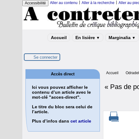
|
|
Aller au contenu
Aller à la recherche
Aller au pi
Accessibilité
Accueil
En lisière
Marginalia
▼
▼
Se connecter
Accueil
Odrade
Accès direct
« Pas de po
Ici vous pouvez afficher le
contenu d’un article avec le
mot-clé "acces-direct".
Le titre du bloc sera celui de
l’article.
Plus d’infos dans
cet article