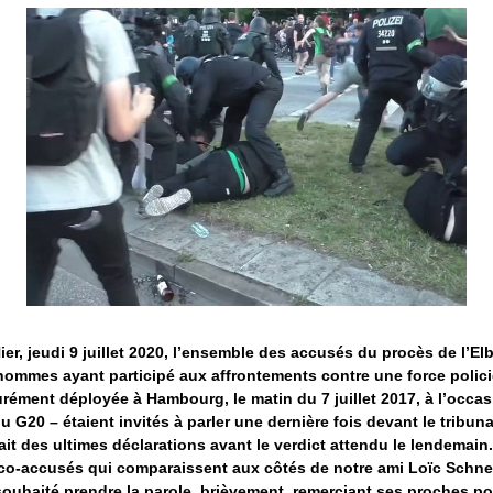
ier, jeudi 9 juillet 2020, l’ensemble des accusés du procès de l’E
hommes ayant participé aux affrontements contre une force polici
ément déployée à Hambourg, le matin du 7 juillet 2017, à l’occas
u G20 – étaient invités à parler une dernière fois devant le tribunal 
ait des ultimes déclarations avant le verdict attendu le lendemain.
co-accusés qui comparaissent aux côtés de notre ami Loïc Schne
souhaité prendre la parole, brièvement, remerciant ses proches po