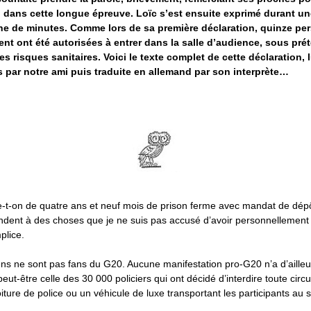
 dans cette longue épreuve. Loïc s’est ensuite exprimé durant un
ne de minutes. Comme lors de sa première déclaration, quinze pe
nt ont été autorisées à entrer dans la salle d’audience, sous pré
 les risques sanitaires. Voici le texte complet de cette déclaration, 
s par notre ami puis traduite en allemand par son interprète…
-t-on de quatre ans et neuf mois de prison ferme avec mandat de dépôt
dent à des choses que je ne suis pas accusé d’avoir personnellement 
plice.
ns ne sont pas fans du G20. Aucune manifestation pro-G20 n’a d’ailleur
ut-être celle des 30 000 policiers qui ont décidé d’interdire toute circu
iture de police ou un véhicule de luxe transportant les participants au