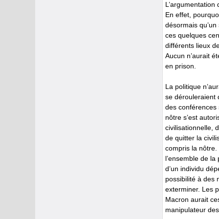
L’argumentation q
En effet, pourquoi
désormais qu’un s
ces quelques cent
différents lieux 
Aucun n’aurait ét
en prison.
La politique n’au
se dérouleraient
des conférences s
nôtre s’est autor
civilisationnelle
de quitter la civi
compris la nôtre.
l’ensemble de la 
d’un individu dépe
possibilité à des 
exterminer. Les p
Macron aurait ces
manipulateur des 