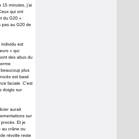
 15 minutes, j’ai
Ceux qui ont
et du G20 ».
ais pas au G20 de
 individu est
eurs » qui
sont des abus du
 terme
s beaucoup plus
rocès est basé
ce faciale. C’est
 doigts sur
cier aurait
glementations sur
 procès. Et je
e au crâne ou
de révolte reste