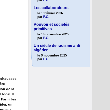
par
F.G.
Les collaborateurs
le 19 février 2026
par
F.G.
Pouvoir et sociétés
primitives
le 16 novembre 2025
par
F.G.
Un siècle de racisme anti-
algérien
le 9 novembre 2025
par
F.G.
lbchaussee
ère
ion de la
local. Il
 Parmi les
ider, un
ur leur