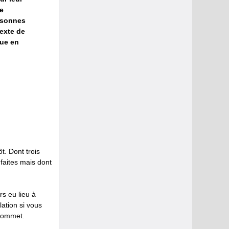
e
rsonnes
texte de
lue en
. Dont trois
faites mais dont
s eu lieu à
lation si vous
 sommet.