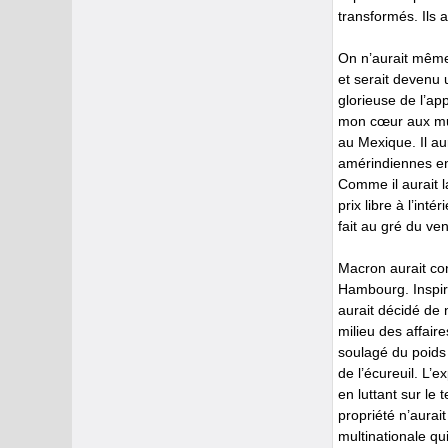
transformés. Ils 
On n’aurait même 
et serait devenu u
glorieuse de l’a
mon cœur aux murs 
au Mexique. Il a
amérindiennes en 
Comme il aurait l
prix libre à l’inté
fait au gré du ve
Macron aurait co
Hambourg. Inspiré
aurait décidé de 
milieu des affair
soulagé du poids d
de l’écureuil. L’
en luttant sur le
propriété n’aurai
multinationale qui