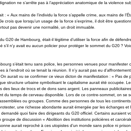
gnation ne s’arrête pas à l’appréciation anatomique de la violence sub
it : « Aux mains de l’individu la force s’appelle crime, aux mains de l’Éta
. Je crois que lorsqu’un usage de la force s’exprime, il doit être questi
surtout pas devenir une normalité, un droit immuable.
 du G20 de Hambourg, était-il légitime d’utiliser la force afin de défen
sé s’il n’y avait eu aucun policier pour protéger le sommet du G20 ? Voi
bourg s’était tenu sans police, les personnes venues pour manifester
s à l’endroit où se tenait la réunion. Il n’y aurait pas eu d’affrontements
 On aurait vu se confirmer ce vieux dicton de manifestation : « Pas de 
ue structure urbaine symbolisant le capitalisme aurait été occupée. L
 des lieux de trocs et de dons sans argent. Les panneaux publicitaires
nt du temps de cerveau disponible. Lors de ce contre-sommet, on se se
s assemblées ou groupes. Comme des personnes de tous les continents
otester, une richesse abondante aurait émergée par les échanges et l
t demandé quoi faire des dirigeants du G20 officiel. Certains auraient v
 groupe de discussion « Abolition des institutions policières et carcérale
nne aurait reproché à ces utopistes d’un monde sans police ni prison 