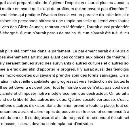
u’il avait préparée afin de légitimer l’expulsion n’aurait plus eu aucun 
 mettre en avant qu’il s’agit de profiteurs qui ne payent pas d’impôts ? I
eul riche qui pratique l’évasion fiscale est un parasite dix mille fois p
aines de personnes bâtissant une utopie nouvelle qui tend vers l’auto
de vies des Gilets Jaunes, rentrant en fédération, l’aurait aussi profond
é éborgné. Aucun n’aurait perdu de mains. Aucun n’aurait été tué. Aucun
rait plus été confinée dans le parlement. Le parlement serait d’ailleurs 
 des évènements artistiques allant des concerts aux pièces de théâtre
’y seraient tenues avec des survivants d’autres cultures et d’autres so
isée à éradiquer afin d’apporter le progrès. Il y aurait aussi des témoig
, des micro-sociétés qui savaient prendre soin des forêts sauvages. On a
lisation industrielle capitaliste qui progressait vers l’extinction de toutes 
 Il serait devenu évident pour tout le monde que ce n’était pas cool de
planète et d’imposer notre modèle économique destructeur. On aurait ac
nd de la liberté des autres individus. Qu’une société vertueuse, c’est ce
millions d’autres d’exister. Sans dominer, prendre toute la place, tout co
ersonnes auraient alors repris du pouvoir sur leur vie et commencé à a
sé de parler. Il se déguiserait afin de ne pas être reconnu et écouterai
masses, il serait devenu contemplateur d’individus.