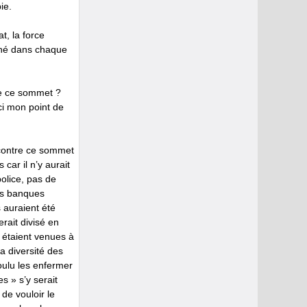
ie.
t, la force
onné dans chaque
dre ce sommet ?
ci mon point de
 contre ce sommet
 car il n’y aurait
police, pas de
es banques
 auraient été
rait divisé en
 étaient venues à
a diversité des
oulu les enfermer
s » s’y serait
de vouloir le