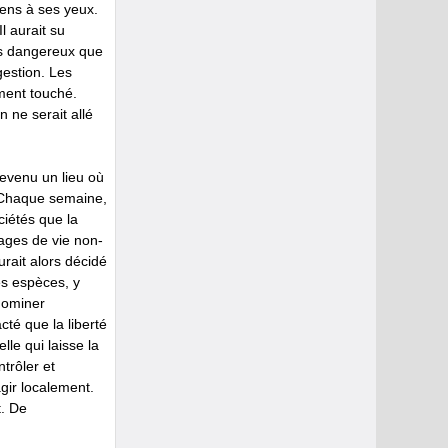
sens à ses yeux.
l aurait su
lus dangereux que
gestion. Les
ément touché.
 ne serait allé
devenu un lieu où
. Chaque semaine,
ciétés que la
nages de vie non-
urait alors décidé
les espèces, y
 dominer
té que la liberté
lle qui laisse la
ntrôler et
gir localement.
t. De