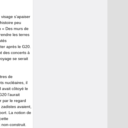
 visage s’apaiser
’histoire peu
on « Des murs de
 rendre les terres
utés
oter après le G20.
nt des concerts à
e voyage se serait
tres de
s nucléaires, il
 avait côtoyé le
G20 l’aurait
ir par le regard
 zadistes avaient,
ort. La notion de
cette
t non-construit.