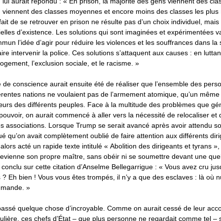
lui aurait répondu : « En prison, la majorité des gens viennent des cla
u viennent des classes moyennes et encore moins des classes les plus 
ait de se retrouver en prison ne résulte pas d’un choix individuel, mais
ielles d’existence. Les solutions qui sont imaginées et expérimentées va
mun l’idée d’agir pour réduire les violences et les souffrances dans la 
ire intervenir la police. Ces solutions s’attaquent aux causes : en luttan
logement, l’exclusion sociale, et le racisme. »
 de conscience aurait ensuite été de réaliser que l’ensemble des pers
férentes nations ne voulaient pas de l’armement atomique, qu’un même 
urs des différents peuples. Face à la multitude des problèmes que gé
 pouvoir, on aurait commencé à aller vers la nécessité de relocaliser et 
es associations. Lorsque Trump se serait avancé après avoir attendu so
é qu’on avait complètement oublié de faire attention aux différents di
t alors acté un rapide texte intitulé « Abolition des dirigeants et tyrans »,
evienne son propre maître, sans obéir ni se soumettre devant une quel
 conclu sur cette citation d’Anselme Bellegarrigue : « Vous avez cru jusq
 ? Eh bien ! Vous vous êtes trompés, il n’y a que des esclaves : là où nu
mmande. »
s passé quelque chose d’incroyable. Comme on aurait cessé de leur acc
ulière, ces chefs d’État – que plus personne ne regardait comme tel – 