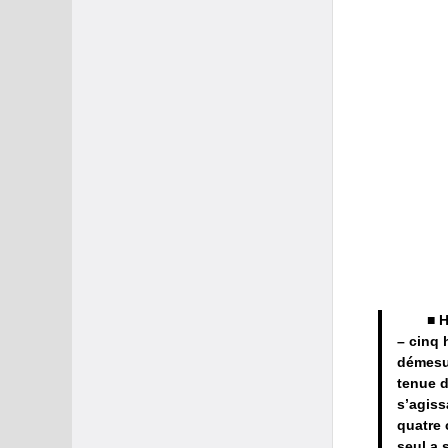
■ H
– cinq 
démesur
tenue d
s’agiss
quatre 
seul a 