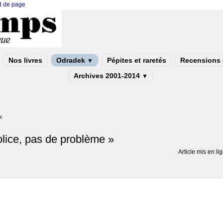
ed de page
Nos livres
Odradek
Pépites et raretés
Recensions e
▼
Archives 2001-2014
▼
k
lice, pas de problème »
Article mis en li