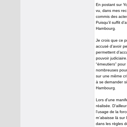
En postant sur 
vu, dans mes rec
commis des actes 
Puisqu’il suffit 
Hambourg.
Je crois que ce pr
accusé d’avoir pe
permettent d’acc
pouvoir judiciair
“émeutiers” pour 
nombreuses pour 
sur une même crim
à se demander si
Hambourg.
Lors d’une manife
réalisée. D’aille
l’usage de la for
m’abaisse là sur 
dans les règles d