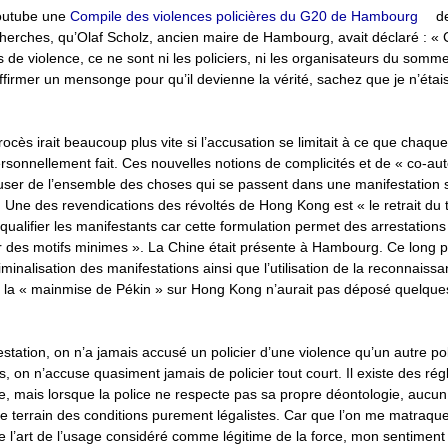
Youtube une
Compile des violences policières du G20 de Hambourg
de
herches, qu’Olaf Scholz, ancien maire de Hambourg, avait déclaré : « 
de violence, ce ne sont ni les policiers, ni les organisateurs du somm
d’affirmer un mensonge pour qu’il devienne la vérité, sachez que je n’ét
ocès irait beaucoup plus vite si l’accusation se limitait à ce que chaque
rsonnellement fait. Ces nouvelles notions de complicités et de « co-aut
user de l’ensemble des choses qui se passent dans une manifestation 
e. Une des revendications des révoltés de Hong Kong est « le retrait du
qualifier les manifestants car cette formulation permet des arrestation
des motifs minimes ». La Chine était présente à Hambourg. Ce long p
inalisation des manifestations ainsi que l’utilisation de la reconnaissan
 la « mainmise de Pékin » sur Hong Kong n’aurait pas déposé quelques
station, on n’a jamais accusé un policier d’une violence qu’un autre poli
urs, on n’accuse quasiment jamais de policier tout court. Il existe des ré
ce, mais lorsque la police ne respecte pas sa propre déontologie, aucun
le terrain des conditions purement légalistes. Car que l’on me matraqu
e l’art de l’usage considéré comme légitime de la force, mon sentiment 