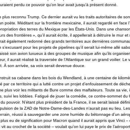
auraient perdu ce pouvoir qu’on leur avait jusqu’à présent donné.
plus reconnu Trump. Ce dernier aurait vu les traits autoritaires de son
n poète. Méditant sur la frontière mexicaine, il aurait regardé en face l
ppropriation des terres du Mexique par les États-Unis. Dans une chans
des frontières », qu’il aurait écrite, il appellerait à détruire le mur et
urait également redonné des grands territoires aux dernières communa
s’excusant pour les projets de pipelines qu’il serait lui-même allé sab
aissé son avion luxueux à des groupes de musique afin qu’ils organise
rieur, il aurait réalisé la traversée de l’Atlantique sur un grand voilier. L
nt. À son arrivée, sa voix serait devenue douce.
nstruit sa cabane dans les bois du Wendland, à une centaine de kilomè
 par ce territoire qui a lutté contre un projet d’enfouissement de déchet
ne plus voir les militants de Bure comme des malfaiteurs. Toute sa vie, il
es, suivi les lobbies. Fatigué de jouer la comédie, ce contre-sommet du 
u pouvoir. N’étant plus président de la France, il se serait laissé défin
expulsion de la ZAD de Notre-Dame-des-Landes n’aurait pas eu lieu. Les
 terrain, réussi à sauvegarder une zone humide du bétonnage d’un aérop
t plus eu de signification pour Macron quand il aurait appris que Vinci – 
 vit au crochet de la société – voulait qu’on lui paye le prix de l’aéropor