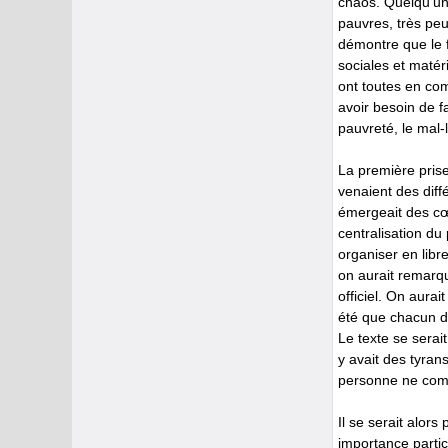
chaos. Quelqu’un 
pauvres, très pe
démontre que le f
sociales et matér
ont toutes en com
avoir besoin de fa
pauvreté, le mal-
La première prise
venaient des dif
émergeait des cœ
centralisation du
organiser en libr
on aurait remarqu
officiel. On aurai
été que chacun d
Le texte se serait
y avait des tyrans
personne ne co
Il se serait alor
importance partic