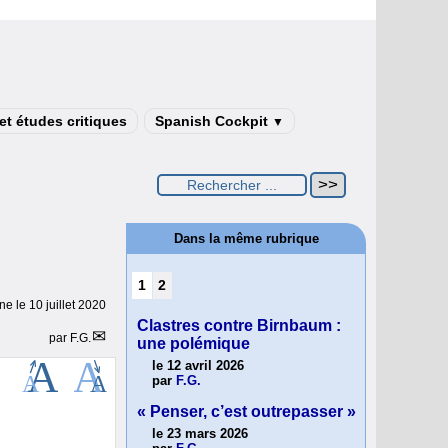
t études critiques
Spanish Cockpit
▼
Dans la même rubrique
1
2
gne le
10 juillet 2020
Clastres contre Birnbaum :
par
F.G.
une polémique
le 12 avril 2026
par
F.G.
« Penser, c’est outrepasser »
le 23 mars 2026