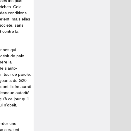
sses les plus
riches. Cela
 des conditions
rient, mais elles
société, sans
t contre la
onnes qui
désir de paix
nère la
de s’auto-
n tour de parole,
rigeants du G20
 dont l’idée aurait
conque autorité.
u’à ce jour qu’il
l n’obéit,
order une
se seraient