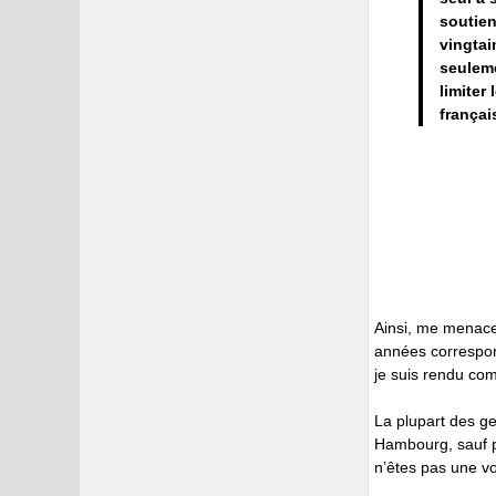
soutien
vingtai
seuleme
limiter
françai
Ainsi, me menace
années correspon
je suis rendu com
La plupart des ge
Hambourg, sauf pe
n’êtes pas une vo