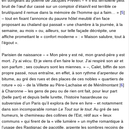
en songeant au poème de Jacques Prévert – « Il est terrible/le petit
bruit de l’œuf dur cassé sur un comptoir d’étain/il est terrible ce
bruit/quand il remue dans la mémoire de l’homme qui a faim… »
[
5
]
– tout en fixant l’annonce du pauvre hôtel meublé d’en face
proposant au chaland qui passait « une chambre à la journée, à la
semaine, au mois » ou, ailleurs, sur telle façade décrépite, une
affiche promettant le « confort moderne » : « Maison salubre, tout à
l’égout ».
Parisien de naissance – « Mon père y est né, mon grand-père y est
mort. J’y ai vécu. Et je viens d’en faire le tour. J’ai respiré son air et
son parfum ; ses couleurs sont les miennes. » –, Calet, biffin de son
propre passé, nous entraîne, en effet, à son rythme d’arpenteur de
bitume, au gré des rues et des places de ces nobles « quartiers de
roture » où – de la Villette au Père-Lachaise et de Ménilmontant
[
6
]
à Charonne – les gens de peu ou de rien ont fait, pour leur part
(belle part) et depuis belle lurette, l’histoire hasardeuse ou
subversive d’un Paris qu’il explora de livre en livre – et notamment
dans son incomparable roman
Le Tout sur le tout
. Au gré de ses
humeurs, le chemineau des collines de l’Est, rétif aux « lieux
communs » qui firent de la « ville lumière » un mythe romantique à
l’usage des Rastignac de pacotille, arpente les sombres recoins de