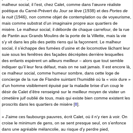
malheur social, il l’est, chez Calet, comme dans l’œuvre réaliste
poétique du Carné-Prévert du
Jour se lève
(1938) et des
Portes de
la nuit
(1946), non comme objet de contemplation ou de voyeurisme,
mais comme substrat d’un imaginaire propre aux quartiers de
misère. Le malheur social, il déborde de chaque carrefour, de la rue
de Pantin aux Grands Moulins de la porte de la Villette, mais la vie
s’y vit dans les plis des petits riens qui la façonnent. Le malheur
social, il s’échappe des fumées d’usine et de locomotive lâchant leur
suie sous les fenêtres des façades décrépites derrière lesquelles
des enfants espèrent un ailleurs meilleur – alors que tout semble
indiquer qu’il leur fera défaut, mais on ne sait jamais. Il est encore là,
ce malheur social, comme humeur sombre, dans cette loge de
concierge de la rue de Flandre suintant l’humidité où la « voix dure »
d’un homme visiblement épuisé par la maladie brise d’un coup le
désir de Calet d’être renseigné sur le meilleur moyen de visiter un
cimetière juif oublié de tous, mais qui existe bien comme existent les
proscrits dans les quartiers de misère
[
8
]
.
« J’aime ces faubourgs pauvres, écrit Calet, où il n’y rien à voir. On
croise le minimum de gens, on se sent presque seul, on s’enfonce
dans une agréable mélancolie, au risque d’y perdre pied,