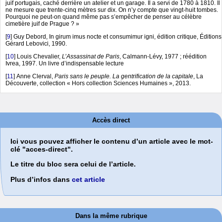
juif portugais, caché derrière un atelier et un garage. Il a servi de 1780 à 1810. Il
ne mesure que trente-cinq mètres sur dix. On n’y compte que vingt-huit tombes.
Pourquoi ne peut-on quand même pas s’empêcher de penser au célèbre
cimetière juif de Prague ? »
[
9
]
Guy Debord, In girum imus nocte et consumimur igni, édition critique, Éditions
Gérard Lebovici, 1990.
[
10
]
Louis Chevalier,
L’Assassinat de Paris
, Calmann-Lévy, 1977 ; réédition
Ivrea, 1997. Un livre d’indispensable lecture
[
11
]
Anne Clerval,
Paris sans le peuple. La gentrification de la capitale
, La
Découverte, collection « Hors collection Sciences Humaines », 2013.
Accès direct
Ici vous pouvez afficher le contenu d’un article avec le mot-
clé "acces-direct".
Le titre du bloc sera celui de l’article.
Plus d’infos dans
cet article
Dans la même rubrique