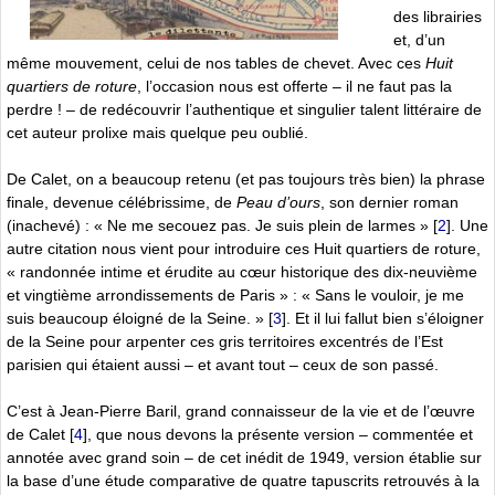
des librairies
et, d’un
même mouvement, celui de nos tables de chevet. Avec ces
Huit
quartiers de roture
, l’occasion nous est offerte – il ne faut pas la
perdre ! – de redécouvrir l’authentique et singulier talent littéraire de
cet auteur prolixe mais quelque peu oublié.
De Calet, on a beaucoup retenu (et pas toujours très bien) la phrase
finale, devenue célébrissime, de
Peau d’ours
, son dernier roman
(inachevé) : « Ne me secouez pas. Je suis plein de larmes »
[
2
]
. Une
autre citation nous vient pour introduire ces Huit quartiers de roture,
« randonnée intime et érudite au cœur historique des dix-neuvième
et vingtième arrondissements de Paris » : « Sans le vouloir, je me
suis beaucoup éloigné de la Seine. »
[
3
]
. Et il lui fallut bien s’éloigner
de la Seine pour arpenter ces gris territoires excentrés de l’Est
parisien qui étaient aussi – et avant tout – ceux de son passé.
C’est à Jean-Pierre Baril, grand connaisseur de la vie et de l’œuvre
de Calet
[
4
]
, que nous devons la présente version – commentée et
annotée avec grand soin – de cet inédit de 1949, version établie sur
la base d’une étude comparative de quatre tapuscrits retrouvés à la