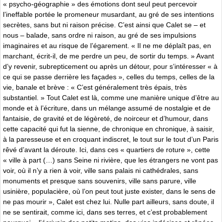
« psycho-géographie » des émotions dont seul peut percevoir
l’ineffable portée le promeneur musardant, au gré de ses intentions
secrètes, sans but ni raison précise. C’est ainsi que Calet se – et
nous – balade, sans ordre ni raison, au gré de ses impulsions
imaginaires et au risque de l’égarement. « Il ne me déplaît pas, en
marchant, écrit-il, de me perdre un peu, de sortir du temps. » Avant
d’y revenir, subrepticement ou après un détour, pour s’intéresser « à
ce qui se passe derrière les façades », celles du temps, celles de la
vie, banale et brève : « C’est généralement très épais, très
substantiel. » Tout Calet est là, comme une manière unique d’être au
monde et à l’écriture, dans un mélange assumé de nostalgie et de
fantaisie, de gravité et de légèreté, de noirceur et d’humour, dans
cette capacité qui fut la sienne, de chronique en chronique, à saisir,
à la paresseuse et en croquant indiscret, le tout sur le tout d’un Paris
rêvé d’avant la déroute. Ici, dans ces « quartiers de roture », cette
« ville à part (…) sans Seine ni rivière, que les étrangers ne vont pas
voir, où il n’y a rien à voir, ville sans palais ni cathédrales, sans
monuments et presque sans souvenirs, ville sans parure, ville
usinière, populacière, où l’on peut tout juste exister, dans le sens de
ne pas mourir », Calet est chez lui. Nulle part ailleurs, sans doute, il
ne se sentirait, comme ici, dans ses terres, et c’est probablement