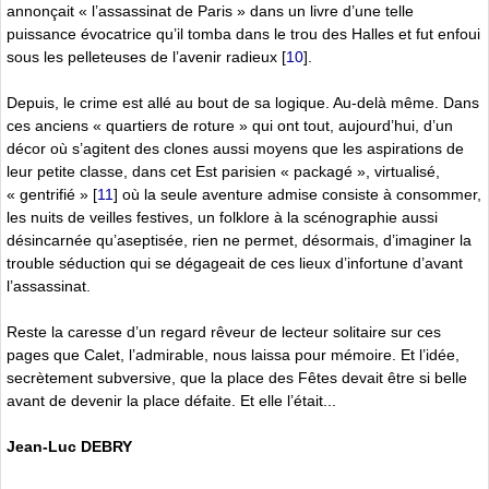
annonçait « l’assassinat de Paris » dans un livre d’une telle
puissance évocatrice qu’il tomba dans le trou des Halles et fut enfoui
sous les pelleteuses de l’avenir radieux
[
10
]
.
Depuis, le crime est allé au bout de sa logique. Au-delà même. Dans
ces anciens « quartiers de roture » qui ont tout, aujourd’hui, d’un
décor où s’agitent des clones aussi moyens que les aspirations de
leur petite classe, dans cet Est parisien « packagé », virtualisé,
« gentrifié »
[
11
]
où la seule aventure admise consiste à consommer,
les nuits de veilles festives, un folklore à la scénographie aussi
désincarnée qu’aseptisée, rien ne permet, désormais, d’imaginer la
trouble séduction qui se dégageait de ces lieux d’infortune d’avant
l’assassinat.
Reste la caresse d’un regard rêveur de lecteur solitaire sur ces
pages que Calet, l’admirable, nous laissa pour mémoire. Et l’idée,
secrètement subversive, que la place des Fêtes devait être si belle
avant de devenir la place défaite. Et elle l’était...
Jean-Luc DEBRY