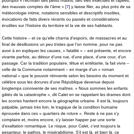
pourquoi « l’écrivain des petits matins, des vies indécises et râpées,
des mauvais comptes de l’âme »
[
7
]
y laisse filer, au plus près de sa
météorologie intime, notations sensibles et descriptifs insolites,
évocations de faits divers récents ou passés et considérations
érudites sur l’histoire du territoire et la vie de ses habitants.
Cette histoire – et ce qu’elle charria d’espoirs, de massacres et au
final de désillusions un peu tristes que l’on nomme, pour ne pas
avoir à en expliquer les causes, « fatalité » – est présente, et encore
vivante parfois, au détour d’une rue, d’une place, d’une cour, d’un
passage. Car la tradition populaire, têtue et entêtante, la fait vivre –
celle de la Commune notamment – en marge d’un « roman
national » que le pouvoir réinvente selon les besoins du moment et
célèbre sous les dorures d’une République devenue depuis
longtemps connivente de ses maîtres. « Nous sommes les enfants
gâtés de la catastrophe », dit Calet en se rappelant les drames dont
les scories hantent encore la géographie urbaine. Il est là, toujours
palpable, jamais très loin, le tragique de la condition humaine
éprouvée dans ces « quartiers de roture ». Reste à ne pas s’y
complaire et, moins encore, s’y laisser happer par une sorte
d’exaltation romantique. Le risque, pour Calet, c’est toujours la
pesanteur, le pathos, le misérabilisme. S’il est là, et bien là, ce