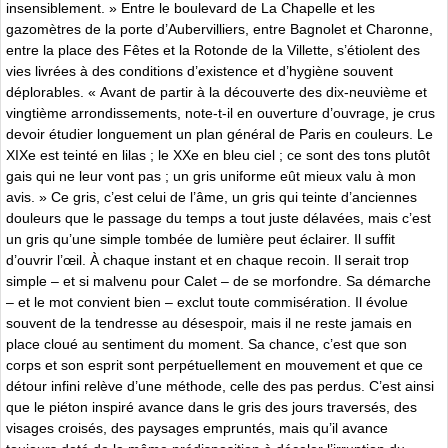
insensiblement. » Entre le boulevard de La Chapelle et les
gazomètres de la porte d’Aubervilliers, entre Bagnolet et Charonne,
entre la place des Fêtes et la Rotonde de la Villette, s’étiolent des
vies livrées à des conditions d’existence et d’hygiène souvent
déplorables. « Avant de partir à la découverte des dix-neuvième et
vingtième arrondissements, note-t-il en ouverture d’ouvrage, je crus
devoir étudier longuement un plan général de Paris en couleurs. Le
XIXe est teinté en lilas ; le XXe en bleu ciel ; ce sont des tons plutôt
gais qui ne leur vont pas ; un gris uniforme eût mieux valu à mon
avis. » Ce gris, c’est celui de l’âme, un gris qui teinte d’anciennes
douleurs que le passage du temps a tout juste délavées, mais c’est
un gris qu’une simple tombée de lumière peut éclairer. Il suffit
d’ouvrir l’œil. À chaque instant et en chaque recoin. Il serait trop
simple – et si malvenu pour Calet – de se morfondre. Sa démarche
– et le mot convient bien – exclut toute commisération. Il évolue
souvent de la tendresse au désespoir, mais il ne reste jamais en
place cloué au sentiment du moment. Sa chance, c’est que son
corps et son esprit sont perpétuellement en mouvement et que ce
détour infini relève d’une méthode, celle des pas perdus. C’est ainsi
que le piéton inspiré avance dans le gris des jours traversés, des
visages croisés, des paysages empruntés, mais qu’il avance