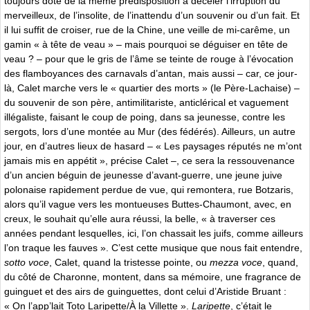
toujours doté de la même prédisposition à déceler l’irruption du
merveilleux, de l’insolite, de l’inattendu d’un souvenir ou d’un fait. Et
il lui suffit de croiser, rue de la Chine, une veille de mi-carême, un
gamin « à tête de veau » – mais pourquoi se déguiser en tête de
veau ? – pour que le gris de l’âme se teinte de rouge à l’évocation
des flamboyances des carnavals d’antan, mais aussi – car, ce jour-
là, Calet marche vers le « quartier des morts » (le Père-Lachaise) –
du souvenir de son père, antimilitariste, anticlérical et vaguement
illégaliste, faisant le coup de poing, dans sa jeunesse, contre les
sergots, lors d’une montée au Mur (des fédérés). Ailleurs, un autre
jour, en d’autres lieux de hasard – « Les paysages réputés ne m’ont
jamais mis en appétit », précise Calet –, ce sera la ressouvenance
d’un ancien béguin de jeunesse d’avant-guerre, une jeune juive
polonaise rapidement perdue de vue, qui remontera, rue Botzaris,
alors qu’il vague vers les montueuses Buttes-Chaumont, avec, en
creux, le souhait qu’elle aura réussi, la belle, « à traverser ces
années pendant lesquelles, ici, l’on chassait les juifs, comme ailleurs
l’on traque les fauves ». C’est cette musique que nous fait entendre,
sotto voce
, Calet, quand la tristesse pointe, ou
mezza voce
, quand,
du côté de Charonne, montent, dans sa mémoire, une fragrance de
guinguet et des airs de guinguettes, dont celui d’Aristide Bruant :
« On l’app’lait Toto Laripette/À la Villette ».
Laripette
, c’était le