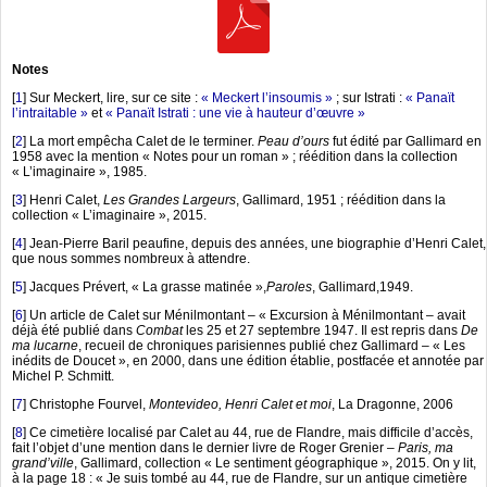
Notes
[
1
]
Sur Meckert, lire, sur ce site :
« Meckert l’insoumis »
; sur Istrati :
« Panaït
l’intraitable »
et
« Panaït Istrati : une vie à hauteur d’œuvre »
[
2
]
La mort empêcha Calet de le terminer.
Peau d’ours
fut édité par Gallimard en
1958 avec la mention « Notes pour un roman » ; réédition dans la collection
« L’imaginaire », 1985.
[
3
]
Henri Calet,
Les Grandes Largeurs
, Gallimard, 1951 ; réédition dans la
collection « L’imaginaire », 2015.
[
4
]
Jean-Pierre Baril peaufine, depuis des années, une biographie d’Henri Calet,
que nous sommes nombreux à attendre.
[
5
]
Jacques Prévert, « La grasse matinée »,
Paroles
, Gallimard,1949.
[
6
]
Un article de Calet sur Ménilmontant – « Excursion à Ménilmontant – avait
déjà été publié dans
Combat
les 25 et 27 septembre 1947. Il est repris dans
De
ma lucarne
, recueil de chroniques parisiennes publié chez Gallimard – « Les
inédits de Doucet », en 2000, dans une édition établie, postfacée et annotée par
Michel P. Schmitt.
[
7
]
Christophe Fourvel,
Montevideo, Henri Calet et moi
, La Dragonne, 2006
[
8
]
Ce cimetière localisé par Calet au 44, rue de Flandre, mais difficile d’accès,
fait l’objet d’une mention dans le dernier livre de Roger Grenier –
Paris, ma
grand’ville
, Gallimard, collection « Le sentiment géographique », 2015. On y lit,
à la page 18 : « Je suis tombé au 44, rue de Flandre, sur un antique cimetière