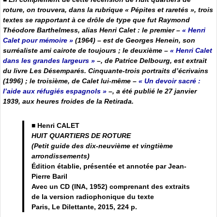
roture
, on trouvera, dans la rubrique « Pépites et raretés », trois
textes se rapportant à ce drôle de type que fut Raymond
Théodore Barthelmess, alias Henri Calet : le premier –
« Henri
Calet pour mémoire »
(1964) – est de Georges Henein, son
surréaliste ami cairote de toujours ; le deuxième –
« Henri Calet
dans les grandes largeurs »
–, de Patrice Delbourg, est extrait
du livre
Les Désemparés. Cinquante-trois portraits d’écrivains
(1996) ; le troisième, de Calet lui-même –
« Un devoir sacré :
l’aide aux réfugiés espagnols »
–, a été publié le 27 janvier
1939, aux heures froides de la
Retirada
.
■ Henri CALET
HUIT QUARTIERS DE ROTURE
(Petit guide des dix-neuvième et vingtième
arrondissements)
Édition établie, présentée et annotée par Jean-
Pierre Baril
Avec un CD (INA, 1952) comprenant des extraits
de la version radiophonique du texte
Paris, Le Dilettante, 2015, 224 p.