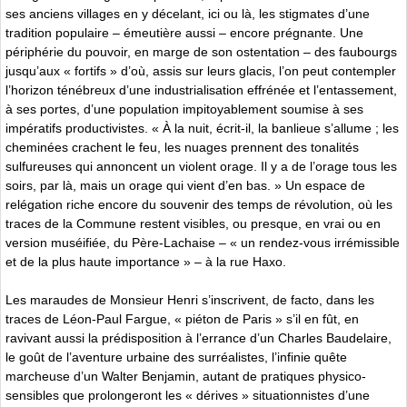
ses anciens villages en y décelant, ici ou là, les stigmates d’une
tradition populaire – émeutière aussi – encore prégnante. Une
périphérie du pouvoir, en marge de son ostentation – des faubourgs
jusqu’aux « fortifs » d’où, assis sur leurs glacis, l’on peut contempler
l’horizon ténébreux d’une industrialisation effrénée et l’entassement,
à ses portes, d’une population impitoyablement soumise à ses
impératifs productivistes. « À la nuit, écrit-il, la banlieue s’allume ; les
cheminées crachent le feu, les nuages prennent des tonalités
sulfureuses qui annoncent un violent orage. Il y a de l’orage tous les
soirs, par là, mais un orage qui vient d’en bas. » Un espace de
relégation riche encore du souvenir des temps de révolution, où les
traces de la Commune restent visibles, ou presque, en vrai ou en
version muséifiée, du Père-Lachaise – « un rendez-vous irrémissible
et de la plus haute importance » – à la rue Haxo.
Les maraudes de Monsieur Henri s’inscrivent, de facto, dans les
traces de Léon-Paul Fargue, « piéton de Paris » s’il en fût, en
ravivant aussi la prédisposition à l’errance d’un Charles Baudelaire,
le goût de l’aventure urbaine des surréalistes, l’infinie quête
marcheuse d’un Walter Benjamin, autant de pratiques physico-
sensibles que prolongeront les « dérives » situationnistes d’une