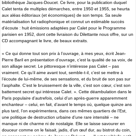
bibliothèque Jacques-Doucet. Ce livre, pour la publication duquel
Calet tenta de multiples démarches, entre 1950 et 1955, se heurta
aux aléas éditoriaux (et économiques) de son temps. Sa seule
matérialisation fut radiophonique et connut un estimable succès
d’écoute : huit émissions adaptées par Calet pour le Programme
parisien en 1952, dont cette livraison du Dilettante nous offre, sur un
CD accompagnant le livre, de beaux extraits.
« Ce qui donne tout son prix à l’ouvrage, à mes yeux, écrit Jean-
Pierre Baril en présentation d’ouvrage, c’est la qualité de sa voix, de
son alliage secret. Le pittoresque n’intéresse pas Calet – pas
vraiment. Ce qu’il aime avant tout, semble-t-il, c’est se mettre à
l’écoute de lui-même, de ses sensations, et du bruit de son pas sur
l’asphalte. C’est le bruissement de la ville, c’est son cœur, c’est son
battement secret qui intéresse Calet. ». Cette déambulation dans le
Paris populaire d’autrefois, celui d’un après-guerre apparemment
enchanteur – celui, en fait, d’avant le temps où, quelque quinze ans
plus tard, l’on expérimentera, dans ces mêmes quartiers de l’Est,
une politique de destruction urbaine d’une rare intensité – ne
manque ni de charme ni de nostalgie. Elle se laisse savourer en
douceur comme on le faisait, jadis, d’un œuf dur, au bistrot du coin,