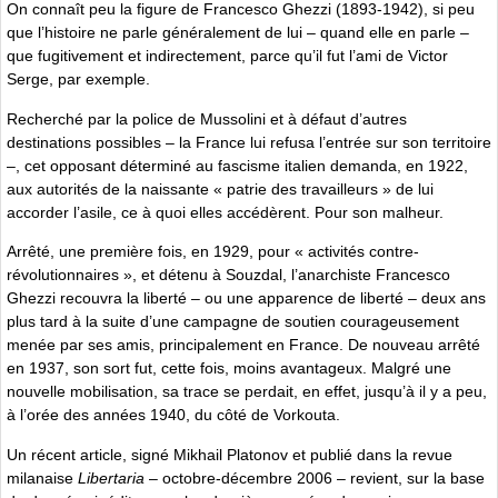
On connaît peu la figure de Francesco Ghezzi (1893-1942), si peu
que l’histoire ne parle généralement de lui – quand elle en parle –
que fugitivement et indirectement, parce qu’il fut l’ami de Victor
Serge, par exemple.
Recherché par la police de Mussolini et à défaut d’autres
destinations possibles – la France lui refusa l’entrée sur son territoire
–, cet opposant déterminé au fascisme italien demanda, en 1922,
aux autorités de la naissante « patrie des travailleurs » de lui
accorder l’asile, ce à quoi elles accédèrent. Pour son malheur.
Arrêté, une première fois, en 1929, pour « activités contre-
révolutionnaires », et détenu à Souzdal, l’anarchiste Francesco
Ghezzi recouvra la liberté – ou une apparence de liberté – deux ans
plus tard à la suite d’une campagne de soutien courageusement
menée par ses amis, principalement en France. De nouveau arrêté
en 1937, son sort fut, cette fois, moins avantageux. Malgré une
nouvelle mobilisation, sa trace se perdait, en effet, jusqu’à il y a peu,
à l’orée des années 1940, du côté de Vorkouta.
Un récent article, signé Mikhail Platonov et publié dans la revue
milanaise
Libertaria
– octobre-décembre 2006 – revient, sur la base