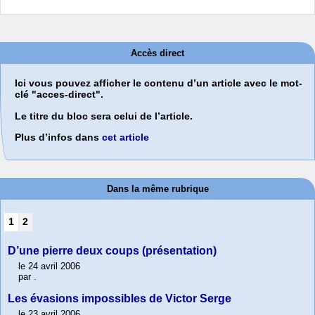
Accès direct
Ici vous pouvez afficher le contenu d’un article avec le mot-
clé "acces-direct".
Le titre du bloc sera celui de l’article.
Plus d’infos dans
cet article
Dans la même rubrique
1
2
D’une pierre deux coups (présentation)
le 24 avril 2006
par
.
Les évasions impossibles de Victor Serge
le 23 avril 2006