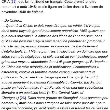
CRIA
[
25
]
, qui, lui, fut libellé en français. Cette première lettre
remontait à août 1948, et elle figure en italien dans la livraison de
novembre 1948 de
Volontà
.
« De Chine…
… Quant à la Chine, je dois vous dire que, en vérité, il n’y a pas
dans notre pays de grand mouvement anarchiste. Voilà quinze ans
que nous œuvrons à la diffusion des idées de l’anarchisme, sans
qu’il ait été possible jusqu’à maintenant de pénétrer en profondeur
dans le peuple, et nos groupes se composent essentiellement
d’intellectuels. […] Même parmi les intellectuels, on doit dire que nos
idées sont très négligées : et cela est dû au vent bolchevique, lequel,
grâce aux moyens abondants dont il dispose (songez qu’il s’imprime
en Chine dix mille périodiques et publications « communistes »
différents), captive et fanatise même ceux qui devraient faire
profession de pensée libre. Un groupe de Chengtu [Chengdu],
auquel appartient également l’infatigable Lu-Cien-Bo [Lu Jianbo],
publie un hebdomadaire (« La Pensée ») en tant que supplément
libertaire à un quotidien local (« The Central News of
Chengtu »)
[
26
]
. Dans notre groupe de Shanghai, nous sommes peu
nombreux, mais nous nous efforçons de faire notre possible : pour
ce qui me concerne, j’ai écrit quelques livres et traduit les œuvres de