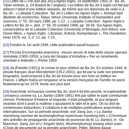
[
15
]
Lettre de Li Pei-kan [Ba Jin] à Agnes Inglis, 18 septembre 1950, in : Ba Jin,
Yijian xinbian
, p. 24 (traduit de l’anglais). Les lettres de Ba Jin à Inglis ont fait par
ailleurs l’objet d’une édition séparée, de même que les réponses de celle-ci à
Ba Jin : « Labadie Collection : Ba Jin’s Letters for Agnes Inglis »,
Kenkyû kiyô
(Bulletin de recherche)
, Tokyo, Nihon University, Institute of Humanities and
sciences, n° 55, 30 mars 1998, pp. 1-12 ; « Labadie Collection : Agnes Inglis’s
Letters for Ba Jin »,
ibid.
, n° 56, 30 octobre 1998, pp. 39-56. Sur Agnes Inglis,
conservatrice de la Labadie Collection (University of Michigan, Ann Arbor), voir
Dione Miles, « Agnes Inglis : Librarian, Activist, Humanitarian »,
The Dandelion
,
hiver 1979, vol. 3, n° 12, pp. 7-15.
[
16
]
Fondée le 1er août 1946, cette publication paraît toujours.
[
17
]
Piccola Enciclopedia anarchica : mezzo secolo di lotta della classe operaia
mondiale (1900-1950)
, a cura del Gruppo d’iniziativa « Per un movimento
orientato e federato », Rome 1950.
[
18
]
Jia [Famille
(1931)], le roman le plus célèbre de Ba Jin. En octobre 1946, le
jésuite français Jean Monsterleet (1912-2001), qui fut par la suite son premier
biographe, avait proposé à Ba Jin de trouver pour son livre un éditeur en
France. L’affaire traîna en longueur, et la version française de
Famille
ne parut
finalement qu’en 1978, trente ans plus tard.
[
19
]
Anarchiste sichuanais comme Ba Jin, dont il fut très proche, et espérantiste
convaincu comme lui, Lu Jianbo (1904-1991) finit par rallier le parti communiste
chinois. Professeur d’histoire et linguiste, il était polyglotte, et aux langues
vivantes dont il avait la maîtrise s’ajoutaient le latin et le grec. On lui doit de
nombreuses traductions. Il collabora à de multiples publications anarchistes
internationales. Sur sa période anarchiste, voir Jiang Jun, « Lu Jianbo
xiansheng zaonian de wuzhengfuzhuyi xuanchuan huodong jishi » (Chronique
des activités de propagande anarchiste de jeunesse de M. Lu Jianbo), in : Ge
Maochun, Jiang Jun et Li Xingzhi (éds),
Wuzhengfuzhuyi sixiang ziliao xuan
(Choix de documents sur la pensée anarchiste)
, Pékin, Beijing daxue