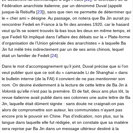
Fédération anarchiste italienne, par un dénommé Duval (appelé
jusque-là Rebuffa
[
23
]
), sans que rien ne permette de déterminer qui
le « cher ami » désigne. Au passage, on notera que Ba Jin aurait pu
rencontrer Fedeli en France à la fin des années 1920, car le hasard
veut qu’ils se soient trouvés là-bas tous les deux en même temps, et
que Fedeli fût impliqué dans l’affaire des débats sur la « Plate-forme
d’organisation de l’Union générale des anarchistes » à laquelle Ba
Jin fut mêlé très indirectement par un de ses amis chinois, lequel
était un familier de Fedeli
[
24
]
.
Dans le mot d’accompagnement qu’il joint, Duval précise que si l’on
veut publier quoi que ce soit du « camarade Li de Shanghai » dans
le bulletin interne (de la FAI) il convient de ne pas mentionner son
nom. On devine évidemment à la lecture de cette lettre de Ba Jin à
Volontà
qu’elle n’est pas la première. Et de fait, deux ans plus tôt, la
revue italienne avait publié dans ses colonnes une autre lettre de Ba
Jin, laquelle était dûment signée : sans doute ne craignait-on pas
alors de compromettre son auteur, les communistes n’ayant pas
encore pris le pouvoir en Chine. Pas d’indication, non plus, sur la
langue dans laquelle elle fut rédigée, et on constate que sa matière
sera reprise par Ba Jin dans un message ultérieur destiné à la