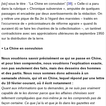
[sic]
sous le titre : “La Chine en convulsion”
[
38
]
. » Celle-ci a paru
dans la rubrique « Chronique subversive », amputée de quelques
passages et encadrée par deux avertissements de la rédaction. On
y relève une pique de Ba Jin à l’égard des marxistes – traités en
l’occurrence de « préconisateurs de réforme agraire » quand ils
auraient dû se faire les chantres de la collectivisation –, un tantinet
contradictoire avec ses appréciations ultérieures de septembre 1950
sur la distribution de la terre.
« La Chine en convulsion
Nous voudrions savoir précisément ce qui se passe en Chine,
et pour bien comprendre, nous voudrions l’explication exacte,
non pas seulement des faits, mais des desseins des hommes
et des partis. Nous nous sommes donc adressés à un
camarade chinois, qui vit en Chine, lequel répond par une lettre
du 10 février courant, où il écrit notamment :
Quant aux informations que tu demandes, je ne suis pas vraiment
capable de te les donner parce que les affaires chinoises sont
tellement compliquées que moi-même je ne les comprends pas de
façon certaine. Ce que j’ai lu et que je lis dans les gazettes est