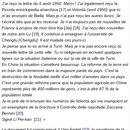
J’ai reçu ta lettre du 5 août 1950. Merci ! J’ai également reçu la
Piccola enciclopedia anarchica
[
17
]
et
Volontà
(avril 1950) que tu
m’as envoyés de Biella. Mais je n’ai pas reçu les autres livres. Je
t’écrirai dès que je les recevrai. Je n’ai toujours pas de nouvelles de
France à propos de mon livre
Kia [Jia]
[
18
]
. J’ai reçu des nouvelles
de notre ami Lu
[
19
]
. Il continue à enseigner à l’université de
Chengtu [Chengdu]. Il est malade ces jours-ci.
Je pense que tu es arrivé à Turin. Mais je n’ai pas encore reçu ta
nouvelle lettre de cette ville. Tu m’obligerais en écrivant quelques
lignes sur la situation italienne ou sur la vie de la ville de Turin.
En Chine la situation s’améliore beaucoup. La réforme de la terre est
en train de commencer dans la majeure partie du pays. C’est la
destruction de la féodalité vieille d’un millier d’années dans ce pays.
C’est une grande réforme parce que la population agricole en Chine
représente plus de 400 millions de gens, c’est-à-dire 87 % de la
population totale.
Je te prie de m’envoyer les numéros de
Volontà
qui me manquent et
un exemplaire de la brochure
Il Controllo delle nascite
de Zaccaria-
Berneri
[
20
]
.
Signé Li Pei-kan.
[
21
]
»
Le document fut communiqué à Ugo Fedeli
[
22
]
, le secrétaire de la