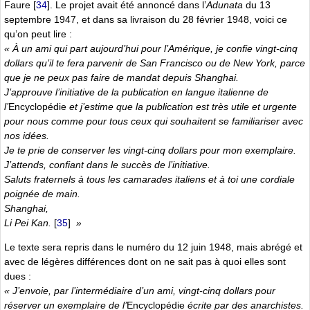
Faure
[
34
]
. Le projet avait été annoncé dans l’
Adunata
du 13
septembre 1947, et dans sa livraison du 28 février 1948, voici ce
qu’on peut lire :
« À un ami qui part aujourd’hui pour l’Amérique, je confie vingt-cinq
dollars qu’il te fera parvenir de San Francisco ou de New York, parce
que je ne peux pas faire de mandat depuis Shanghai.
J’approuve l’initiative de la publication en langue italienne de
l’
Encyclopédie
et j’estime que la publication est très utile et urgente
pour nous comme pour tous ceux qui souhaitent se familiariser avec
nos idées.
Je te prie de conserver les vingt-cinq dollars pour mon exemplaire.
J’attends, confiant dans le succès de l’initiative.
Saluts fraternels à tous les camarades italiens et à toi une cordiale
poignée de main.
Shanghai,
Li Pei Kan.
[
35
]
»
Le texte sera repris dans le numéro du 12 juin 1948, mais abrégé et
avec de légères différences dont on ne sait pas à quoi elles sont
dues :
« J’envoie, par l’intermédiaire d’un ami, vingt-cinq dollars pour
réserver un exemplaire de l’
Encyclopédie
écrite par des anarchistes.