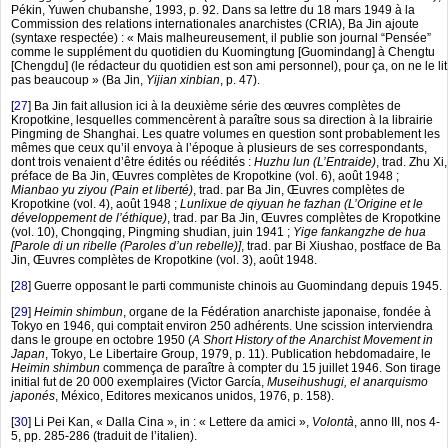
Pékin, Yuwen chubanshe, 1993, p. 92. Dans sa lettre du 18 mars 1949 à la
Commission des relations internationales anarchistes (CRIA), Ba Jin ajoute
(syntaxe respectée) : « Mais malheureusement, il publie son journal “Pensée”
comme le supplément du quotidien du Kuomingtung [Guomindang] à Chengtu
[Chengdu] (le rédacteur du quotidien est son ami personnel), pour ça, on ne le lit
pas beaucoup » (Ba Jin,
Yijian xinbian
, p. 47).
[
27
]
Ba Jin fait allusion ici à la deuxième série des œuvres complètes de
Kropotkine, lesquelles commencèrent à paraître sous sa direction à la librairie
Pingming de Shanghai. Les quatre volumes en question sont probablement les
mêmes que ceux qu’il envoya à l’époque à plusieurs de ses correspondants,
dont trois venaient d’être édités ou réédités :
Huzhu lun (L’Entraide)
, trad. Zhu Xi,
préface de Ba Jin, Œuvres complètes de Kropotkine (vol. 6), août 1948 ;
Mianbao yu ziyou (Pain et liberté)
, trad. par Ba Jin, Œuvres complètes de
Kropotkine (vol. 4), août 1948 ;
Lunlixue de qiyuan he fazhan (L’Origine et le
développement de l’éthique)
, trad. par Ba Jin, Œuvres complètes de Kropotkine
(vol. 10), Chongqing, Pingming shudian, juin 1941 ;
Yige fankangzhe de hua
[Parole di un ribelle (Paroles d’un rebelle)]
, trad. par Bi Xiushao, postface de Ba
Jin, Œuvres complètes de Kropotkine (vol. 3), août 1948.
[
28
]
Guerre opposant le parti communiste chinois au Guomindang depuis 1945.
[
29
]
Heimin shimbun
, organe de la Fédération anarchiste japonaise, fondée à
Tokyo en 1946, qui comptait environ 250 adhérents. Une scission interviendra
dans le groupe en octobre 1950 (
A Short History of the Anarchist Movement in
Japan
, Tokyo, Le Libertaire Group, 1979, p. 11). Publication hebdomadaire, le
Heimin shimbun
commença de paraître à compter du 15 juillet 1946. Son tirage
initial fut de 20 000 exemplaires (Victor García,
Museihushugi, el anarquismo
japonés
, México, Editores mexicanos unidos, 1976, p. 158).
[
30
]
Li Pei Kan, « Dalla Cina », in : « Lettere da amici »,
Volontà
, anno III, nos 4-
5, pp. 285-286 (traduit de l’italien).