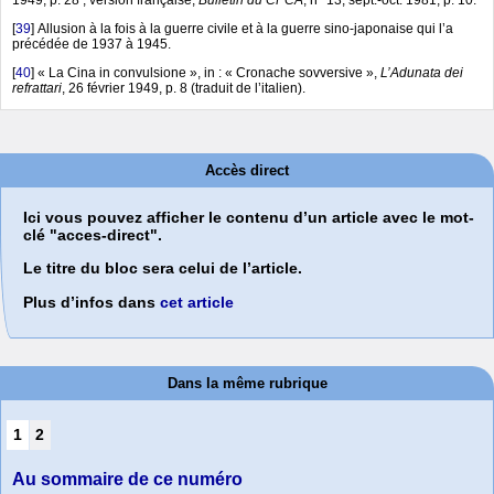
[
39
]
Allusion à la fois à la guerre civile et à la guerre sino-japonaise qui l’a
précédée de 1937 à 1945.
[
40
]
« La Cina in convulsione », in : « Cronache sovversive »,
L’Adunata dei
refrattari
, 26 février 1949, p. 8 (traduit de l’italien).
Accès direct
Ici vous pouvez afficher le contenu d’un article avec le mot-
clé "acces-direct".
Le titre du bloc sera celui de l’article.
Plus d’infos dans
cet article
Dans la même rubrique
1
2
Au sommaire de ce numéro