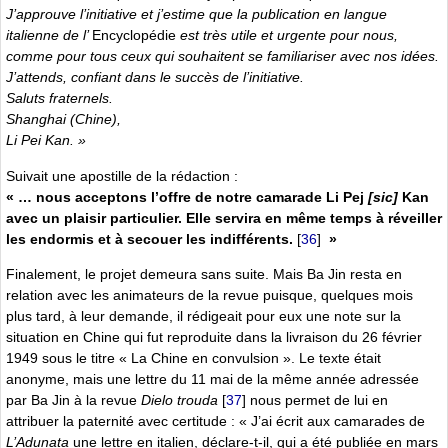
J’approuve l’initiative et j’estime que la publication en langue
italienne de l’
Encyclopédie
est très utile et urgente pour nous,
comme pour tous ceux qui souhaitent se familiariser avec nos idées.
J’attends, confiant dans le succès de l’initiative.
Saluts fraternels.
Shanghai (Chine),
Li Pei Kan. »
Suivait une apostille de la rédaction :
« … nous acceptons l’offre de notre camarade Li Pej
[sic]
Kan
avec un plaisir particulier. Elle servira en même temps à réveiller
les endormis et à secouer les indifférents.
[
36
]
»
Finalement, le projet demeura sans suite. Mais Ba Jin resta en
relation avec les animateurs de la revue puisque, quelques mois
plus tard, à leur demande, il rédigeait pour eux une note sur la
situation en Chine qui fut reproduite dans la livraison du 26 février
1949 sous le titre « La Chine en convulsion ». Le texte était
anonyme, mais une lettre du 11 mai de la même année adressée
par Ba Jin à la revue
Dielo trouda
[
37
]
nous permet de lui en
attribuer la paternité avec certitude : « J’ai écrit aux camarades de
L’Adunata
une lettre en italien, déclare-t-il, qui a été publiée en mars