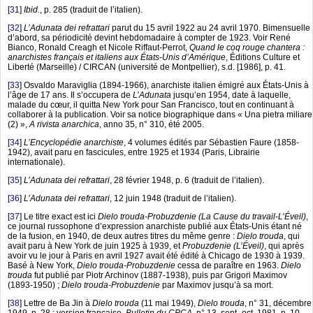
[
31
]
Ibid.
, p. 285 (traduit de l’italien).
[
32
]
L’Adunata dei refrattari
parut du 15 avril 1922 au 24 avril 1970. Bimensuelle
d’abord, sa périodicité devint hebdomadaire à compter de 1923. Voir René
Bianco, Ronald Creagh et Nicole Riffaut-Perrot,
Quand le coq rouge chantera :
anarchistes français et italiens aux États-Unis d’Amérique
, Éditions Culture et
Liberté (Marseille) / CIRCAN (université de Montpellier), s.d. [1986], p. 41.
[
33
]
Osvaldo Maraviglia (1894-1966), anarchiste italien émigré aux États-Unis à
l’âge de 17 ans. Il s’occupera de
L’Adunata
jusqu’en 1954, date à laquelle,
malade du cœur, il quitta New York pour San Francisco, tout en continuant à
collaborer à la publication. Voir sa notice biographique dans « Una pietra miliare
(2) »,
A rivista anarchica
, anno 35, n° 310, été 2005.
[
34
]
L’Encyclopédie anarchiste
, 4 volumes édités par Sébastien Faure (1858-
1942), avait paru en fascicules, entre 1925 et 1934 (Paris, Librairie
internationale).
[
35
]
L’Adunata dei refrattari
, 28 février 1948, p. 6 (traduit de l’italien).
[
36
]
L’Adunata dei refrattari
, 12 juin 1948 (traduit de l’italien).
[
37
]
Le titre exact est ici
Dielo trouda-Probuzdenie (La Cause du travail-L’Éveil)
,
ce journal russophone d’expression anarchiste publié aux États-Unis étant né
de la fusion, en 1940, de deux autres titres du même genre :
Dielo trouda
, qui
avait paru à New York de juin 1925 à 1939, et
Probuzdenie (L’Éveil)
, qui après
avoir vu le jour à Paris en avril 1927 avait été édité à Chicago de 1930 à 1939.
Basé à New York,
Dielo trouda-Probuzdenie
cessa de paraître en 1963.
Dielo
trouda
fut publié par Piotr Archinov (1887-1938), puis par Grigori Maximov
(1893-1950) ;
Dielo trouda-Probuzdenie
par Maximov jusqu’à sa mort.
[
38
]
Lettre de Ba Jin à
Dielo trouda
(11 mai 1949),
Dielo trouda
, n° 31, décembre
1949, p. 28 ; version française,
Bulletin du CPCA
, n° 13, sept.-oct. 1981, p. 10.