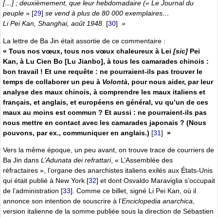
[…] ; deuxièmement, que leur hebdomadaire (« Le Journal du
peuple »
[
29
]
se vend à plus de 80 000 exemplaires…
Li Pei Kan, Shanghai, août 1948.
[
30
]
»
La lettre de Ba Jin était assortie de ce commentaire :
« Tous nos vœux, tous nos vœux chaleureux à Lei
[sic]
Pei
Kan, à Lu Cien Bo [Lu Jianbo], à tous les camarades chinois :
bon travail ! Et une requête : ne pourraient-ils pas trouver le
temps de collaborer un peu à
Volontà
, pour nous aider, par leur
analyse des maux chinois, à comprendre les maux italiens et
français, et anglais, et européens en général, vu qu’un de ces
maux au moins est commun ? Et aussi : ne pourraient-ils pas
nous mettre en contact avec les camarades japonais ? (Nous
pouvons, par ex., communiquer en anglais.)
[
31
]
»
Vers la même époque, un peu avant, on trouve trace de courriers de
Ba Jin dans
L’Adunata dei refrattari
, « L’Assemblée des
réfractaires », l’organe des anarchistes italiens exilés aux États-Unis
qui était publié à New York
[
32
]
et dont Osvaldo Maraviglia s’occupait
de l’administration
[
33
]
. Comme ce billet, signé Li Pei Kan, où il
annonce son intention de souscrire à l’
Enciclopedia anarchica
,
version italienne de la somme publiée sous la direction de Sébastien