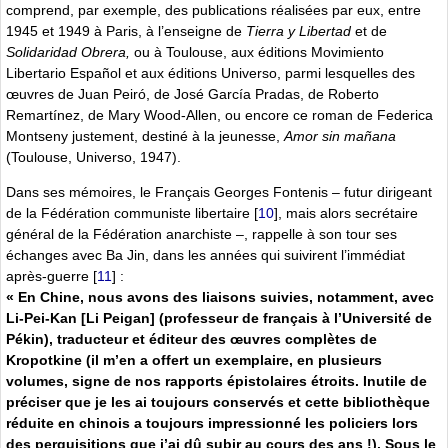
comprend, par exemple, des publications réalisées par eux, entre
1945 et 1949 à Paris, à l’enseigne de
Tierra y Libertad
et de
Solidaridad Obrera,
ou à Toulouse, aux éditions Movimiento
Libertario Español et aux éditions Universo, parmi lesquelles des
œuvres de Juan Peiró, de José García Pradas, de Roberto
Remartínez, de Mary Wood-Allen, ou encore ce roman de Federica
Montseny justement, destiné à la jeunesse,
Amor sin mañana
(Toulouse, Universo, 1947).
Dans ses mémoires, le Français Georges Fontenis – futur dirigeant
de la Fédération communiste libertaire
[
10
]
, mais alors secrétaire
général de la Fédération anarchiste –, rappelle à son tour ses
échanges avec Ba Jin, dans les années qui suivirent l’immédiat
après-guerre
[
11
]
:
« En Chine, nous avons des liaisons suivies, notamment, avec
Li-Pei-Kan [Li Peigan] (professeur de français à l’Université de
Pékin), traducteur et éditeur des œuvres complètes de
Kropotkine (il m’en a offert un exemplaire, en plusieurs
volumes, signe de nos rapports épistolaires étroits. Inutile de
préciser que je les ai toujours conservés et cette bibliothèque
réduite en chinois a toujours impressionné les policiers lors
des perquisitions que j’ai dû subir au cours des ans !). Sous le