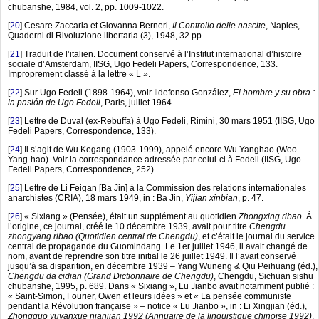
chubanshe, 1984, vol. 2, pp. 1009-1022.
[
20
]
Cesare Zaccaria et Giovanna Berneri,
Il Controllo delle nascite
, Naples,
Quaderni di Rivoluzione libertaria (3), 1948, 32 pp.
[
21
]
Traduit de l’italien. Document conservé à l’Institut international d’histoire
sociale d’Amsterdam, IISG, Ugo Fedeli Papers, Correspondence, 133.
Improprement classé à la lettre « L ».
[
22
]
Sur Ugo Fedeli (1898-1964), voir Ildefonso González,
El hombre y su obra :
la pasión de Ugo Fedeli
, Paris, juillet 1964.
[
23
]
Lettre de Duval (ex-Rebuffa) à Ugo Fedeli, Rimini, 30 mars 1951 (IISG, Ugo
Fedeli Papers, Correspondence, 133).
[
24
]
Il s’agit de Wu Kegang (1903-1999), appelé encore Wu Yanghao (Woo
Yang-hao). Voir la correspondance adressée par celui-ci à Fedeli (IISG, Ugo
Fedeli Papers, Correspondence, 252).
[
25
]
Lettre de Li Feigan [Ba Jin] à la Commission des relations internationales
anarchistes (CRIA), 18 mars 1949, in : Ba Jin,
Yijian xinbian
, p. 47.
[
26
]
« Sixiang » (Pensée), était un supplément au quotidien
Zhongxing ribao
. À
l’origine, ce journal, créé le 10 décembre 1939, avait pour titre
Chengdu
zhongyang ribao (Quotidien central de Chengdu)
, et c’était le journal du service
central de propagande du Guomindang. Le 1er juillet 1946, il avait changé de
nom, avant de reprendre son titre initial le 26 juillet 1949. Il l’avait conservé
jusqu’à sa disparition, en décembre 1939 – Yang Wuneng & Qiu Peihuang (éd.),
Chengdu da cidian (Grand Dictionnaire de Chengdu)
, Chengdu, Sichuan sishu
chubanshe, 1995, p. 689. Dans « Sixiang », Lu Jianbo avait notamment publié :
« Saint-Simon, Fourier, Owen et leurs idées » et « La pensée communiste
pendant la Révolution française » – notice « Lu Jianbo », in : Li Xingjian (éd.),
Zhongguo yuyanxue nianjian 1992 (Annuaire de la linguistique chinoise 1992)
,