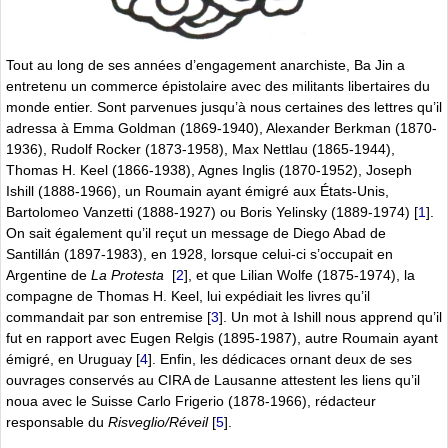
Tout au long de ses années d’engagement anarchiste, Ba Jin a
entretenu un commerce épistolaire avec des militants libertaires du
monde entier. Sont parvenues jusqu’à nous certaines des lettres qu’il
adressa à Emma Goldman (1869-1940), Alexander Berkman (1870-
1936), Rudolf Rocker (1873-1958), Max Nettlau (1865-1944),
Thomas H. Keel (1866-1938), Agnes Inglis (1870-1952), Joseph
Ishill (1888-1966), un Roumain ayant émigré aux États-Unis,
Bartolomeo Vanzetti (1888-1927) ou Boris Yelinsky (1889-1974)
[
1
]
.
On sait également qu’il reçut un message de Diego Abad de
Santillán (1897-1983), en 1928, lorsque celui-ci s’occupait en
Argentine de
La Protesta
[
2
]
, et que Lilian Wolfe (1875-1974), la
compagne de Thomas H. Keel, lui expédiait les livres qu’il
commandait par son entremise
[
3
]
. Un mot à Ishill nous apprend qu’il
fut en rapport avec Eugen Relgis (1895-1987), autre Roumain ayant
émigré, en Uruguay
[
4
]
. Enfin, les dédicaces ornant deux de ses
ouvrages conservés au CIRA de Lausanne attestent les liens qu’il
noua avec le Suisse Carlo Frigerio (1878-1966), rédacteur
responsable du
Risveglio/Réveil
[
5
]
.