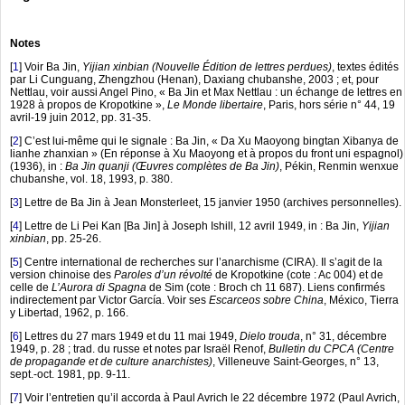
Notes
[
1
]
Voir Ba Jin,
Yijian xinbian (Nouvelle Édition de lettres perdues)
, textes édités
par Li Cunguang, Zhengzhou (Henan), Daxiang chubanshe, 2003 ; et, pour
Nettlau, voir aussi Angel Pino, « Ba Jin et Max Nettlau : un échange de lettres en
1928 à propos de Kropotkine »,
Le Monde libertaire
, Paris, hors série n° 44, 19
avril-19 juin 2012, pp. 31-35.
[
2
]
C’est lui-même qui le signale : Ba Jin, « Da Xu Maoyong bingtan Xibanya de
lianhe zhanxian » (En réponse à Xu Maoyong et à propos du front uni espagnol)
(1936), in :
Ba Jin quanji (Œuvres complètes de Ba Jin)
, Pékin, Renmin wenxue
chubanshe, vol. 18, 1993, p. 380.
[
3
]
Lettre de Ba Jin à Jean Monsterleet, 15 janvier 1950 (archives personnelles).
[
4
]
Lettre de Li Pei Kan [Ba Jin] à Joseph Ishill, 12 avril 1949, in : Ba Jin,
Yijian
xinbian
, pp. 25-26.
[
5
]
Centre international de recherches sur l’anarchisme (CIRA). Il s’agit de la
version chinoise des
Paroles d’un révolté
de Kropotkine (cote : Ac 004) et de
celle de
L’Aurora di Spagna
de Sim (cote : Broch ch 11 687). Liens confirmés
indirectement par Victor García. Voir ses
Escarceos sobre China
, México, Tierra
y Libertad, 1962, p. 166.
[
6
]
Lettres du 27 mars 1949 et du 11 mai 1949,
Dielo trouda
, n° 31, décembre
1949, p. 28 ; trad. du russe et notes par Israël Renof,
Bulletin du CPCA (Centre
de propagande et de culture anarchistes)
, Villeneuve Saint-Georges, n° 13,
sept.-oct. 1981, pp. 9-11.
[
7
]
Voir l’entretien qu’il accorda à Paul Avrich le 22 décembre 1972 (Paul Avrich,