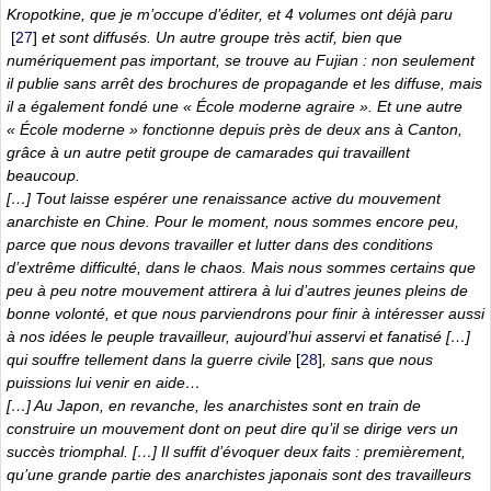
Kropotkine, que je m’occupe d’éditer, et 4 volumes ont déjà paru
[
27
]
et sont diffusés. Un autre groupe très actif, bien que
numériquement pas important, se trouve au Fujian : non seulement
il publie sans arrêt des brochures de propagande et les diffuse, mais
il a également fondé une « École moderne agraire ». Et une autre
« École moderne » fonctionne depuis près de deux ans à Canton,
grâce à un autre petit groupe de camarades qui travaillent
beaucoup.
[…] Tout laisse espérer une renaissance active du mouvement
anarchiste en Chine. Pour le moment, nous sommes encore peu,
parce que nous devons travailler et lutter dans des conditions
d’extrême difficulté, dans le chaos. Mais nous sommes certains que
peu à peu notre mouvement attirera à lui d’autres jeunes pleins de
bonne volonté, et que nous parviendrons pour finir à intéresser aussi
à nos idées le peuple travailleur, aujourd’hui asservi et fanatisé […]
qui souffre tellement dans la guerre civile
[
28
]
, sans que nous
puissions lui venir en aide…
[…] Au Japon, en revanche, les anarchistes sont en train de
construire un mouvement dont on peut dire qu’il se dirige vers un
succès triomphal. […] Il suffit d’évoquer deux faits : premièrement,
qu’une grande partie des anarchistes japonais sont des travailleurs