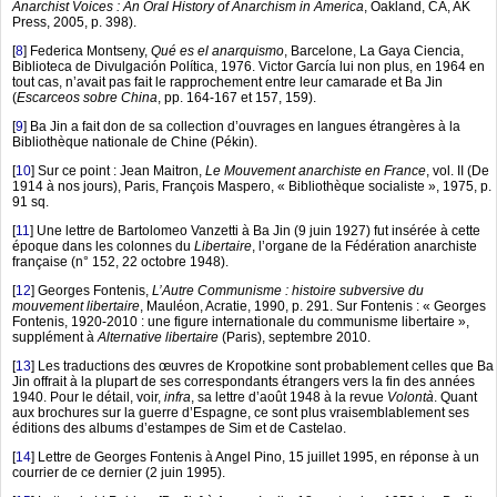
Anarchist Voices : An Oral History of Anarchism in America
, Oakland, CA, AK
Press, 2005, p. 398).
[
8
]
Federica Montseny,
Qué es el anarquismo
, Barcelone, La Gaya Ciencia,
Biblioteca de Divulgación Política, 1976. Victor García lui non plus, en 1964 en
tout cas, n’avait pas fait le rapprochement entre leur camarade et Ba Jin
(
Escarceos sobre China
, pp. 164-167 et 157, 159).
[
9
]
Ba Jin a fait don de sa collection d’ouvrages en langues étrangères à la
Bibliothèque nationale de Chine (Pékin).
[
10
]
Sur ce point : Jean Maitron,
Le Mouvement anarchiste en France
, vol. II (De
1914 à nos jours), Paris, François Maspero, « Bibliothèque socialiste », 1975, p.
91 sq.
[
11
]
Une lettre de Bartolomeo Vanzetti à Ba Jin (9 juin 1927) fut insérée à cette
époque dans les colonnes du
Libertaire
, l’organe de la Fédération anarchiste
française (n° 152, 22 octobre 1948).
[
12
]
Georges Fontenis,
L’Autre Communisme : histoire subversive du
mouvement libertaire
, Mauléon, Acratie, 1990, p. 291. Sur Fontenis : « Georges
Fontenis, 1920-2010 : une figure internationale du communisme libertaire »,
supplément à
Alternative libertaire
(Paris), septembre 2010.
[
13
]
Les traductions des œuvres de Kropotkine sont probablement celles que Ba
Jin offrait à la plupart de ses correspondants étrangers vers la fin des années
1940. Pour le détail, voir,
infra
, sa lettre d’août 1948 à la revue
Volontà
. Quant
aux brochures sur la guerre d’Espagne, ce sont plus vraisemblablement ses
éditions des albums d’estampes de Sim et de Castelao.
[
14
]
Lettre de Georges Fontenis à Angel Pino, 15 juillet 1995, en réponse à un
courrier de ce dernier (2 juin 1995).