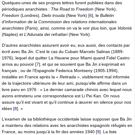
Quelques-unes de ses propres lettres furent publiées dans des
périodiques anarchistes :
The Road to Freedom
(New York),
Freedom
(Londres),
Dielo trouda
(New York)
[
6
]
, le
Bulletin
d’information de la Commission des relations internationales
anarchistes
(Paris), ainsi, comme on va le voir plus loin, que
Volontà
(Naples) et
L’Adunata dei refrattari
(New York).
D’autres anarchistes assurent avoir eu, eux aussi, des contacts par
écrit avec Ba Jin. C’est le cas du Cubain Marcelo Salinas (1889-
1976), lequel dut quitter La Havane pour Miami quand Fidel Castro
arriva au pouvoir
[
7
]
, et qui se souvient que Ba Jin s’exprimait en
français ; ou de l’Espagnole Federica Montseny (1905-1994),
installée en France après la
« Retirada »
, visiblement mal informée
de la trajectoire ultérieure de leur ami, puisqu’elle affirme dans un
livre paru en 1976 : « Le dernier camarade chinois avec lequel nous
avons entretenu une correspondance est Li Pei Kan. On nous
assure qu’il est vivant et qu’il continue à œuvrer en silence pour nos
idées
[
8
]
. »
L’examen de sa bibliothèque occidentale laisse supposer que Ba Jin
a maintenu des relations avec les anarchistes espagnols réfugiés en
France, au moins jusqu’à la fin des années 1940
[
9
]
. La liste