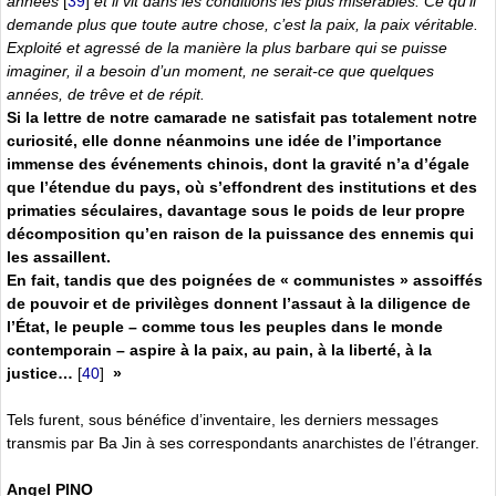
années
[
39
]
et il vit dans les conditions les plus misérables. Ce qu’il
demande plus que toute autre chose, c’est la paix, la paix véritable.
Exploité et agressé de la manière la plus barbare qui se puisse
imaginer, il a besoin d’un moment, ne serait-ce que quelques
années, de trêve et de répit.
Si la lettre de notre camarade ne satisfait pas totalement notre
curiosité, elle donne néanmoins une idée de l’importance
immense des événements chinois, dont la gravité n’a d’égale
que l’étendue du pays, où s’effondrent des institutions et des
primaties séculaires, davantage sous le poids de leur propre
décomposition qu’en raison de la puissance des ennemis qui
les assaillent.
En fait, tandis que des poignées de « communistes » assoiffés
de pouvoir et de privilèges donnent l’assaut à la diligence de
l’État, le peuple – comme tous les peuples dans le monde
contemporain – aspire à la paix, au pain, à la liberté, à la
justice…
[
40
]
»
Tels furent, sous bénéfice d’inventaire, les derniers messages
transmis par Ba Jin à ses correspondants anarchistes de l’étranger.
Angel PINO