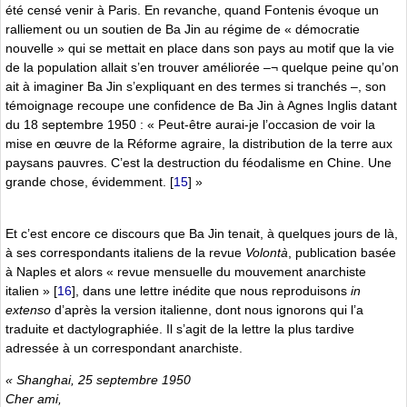
été censé venir à Paris. En revanche, quand Fontenis évoque un
ralliement ou un soutien de Ba Jin au régime de « démocratie
nouvelle » qui se mettait en place dans son pays au motif que la vie
de la population allait s’en trouver améliorée –¬ quelque peine qu’on
ait à imaginer Ba Jin s’expliquant en des termes si tranchés –, son
témoignage recoupe une confidence de Ba Jin à Agnes Inglis datant
du 18 septembre 1950 : « Peut-être aurai-je l’occasion de voir la
mise en œuvre de la Réforme agraire, la distribution de la terre aux
paysans pauvres. C’est la destruction du féodalisme en Chine. Une
grande chose, évidemment.
[
15
]
»
Et c’est encore ce discours que Ba Jin tenait, à quelques jours de là,
à ses correspondants italiens de la revue
Volontà
, publication basée
à Naples et alors « revue mensuelle du mouvement anarchiste
italien »
[
16
]
, dans une lettre inédite que nous reproduisons
in
extenso
d’après la version italienne, dont nous ignorons qui l’a
traduite et dactylographiée. Il s’agit de la lettre la plus tardive
adressée à un correspondant anarchiste.
« Shanghai, 25 septembre 1950
Cher ami,