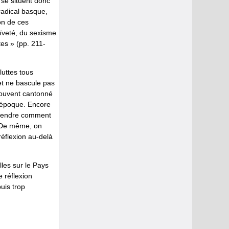
 se situent donc
radical basque,
on de ces
ïveté, du sexisme
es » (pp. 211-
luttes tous
 et ne bascule pas
 souvent cantonné
ne époque. Encore
mprendre comment
). De même, on
 réflexion au-delà
lles sur le Pays
e réflexion
uis trop