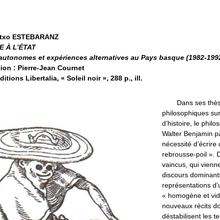
Jtxo ESTEBARANZ
 À L’ÉTAT
autonomes et expériences alternatives au Pays basque (1982-199
ion : Pierre-Jean Cournet
ditions Libertalia, « Soleil noir », 288 p., ill.
Dans ses thè
philosophiques sur
d’histoire, le phil
Walter Benjamin pa
nécessité d’écrire 
rebrousse-poil ». 
vaincus, qui vienn
discours dominants
représentations d’
« homogène et vid
nouveaux récits do
déstabilisent les t