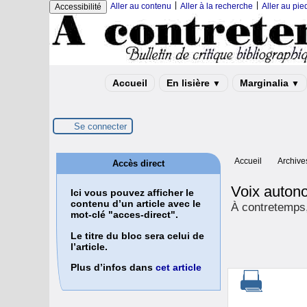
|
|
Aller au contenu
Aller à la recherche
Aller au pi
Accessibilité
Accueil
En lisière
Marginalia
▼
▼
Se connecter
Accueil
Archive
Accès direct
Voix auton
Ici vous pouvez afficher le
contenu d’un article avec le
À contretemps, 
mot-clé "acces-direct".
Le titre du bloc sera celui de
l’article.
Plus d’infos dans
cet article