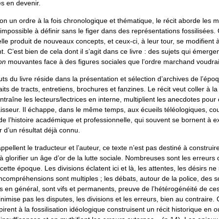
es en devenir.
n un ordre à la fois chronologique et thématique, le récit aborde les mu
possible à définir sans le figer dans des représentations fossilisées
le produit de nouveaux concepts, et ceux-ci, à leur tour, se modifient
. C’est bien de cela dont il s’agit dans ce livre : des sujets qui émergen
on
mouvantes face à des figures sociales que l’ordre marchand voudrai
uts du livre réside dans la présentation et sélection d’archives de l’épo
aits de tracts, entretiens, brochures et fanzines. Le récit veut coller à la
ntraîne les lecteurs/lectrices en interne, multiplient les anecdotes pour
aisseur. Il échappe, dans le même temps, aux écueils téléologiques, cou
de l’histoire académique et professionnelle, qui souvent se bornent à e
r d’un résultat déjà connu.
pellent le traducteur et l’auteur, ce texte n’est pas destiné à construi
glorifier un âge d’or de la lutte sociale. Nombreuses sont les erreurs
ette époque. Les divisions éclatent ici et là, les attentes, les désirs ne
compréhensions sont multiples ; les débats, autour de la police, des s
ues en général, sont vifs et permanents, preuve de l’hétérogénéité de ces
imise pas les disputes, les divisions et les erreurs, bien au contraire. 
rent à la fossilisation idéologique construisent un récit historique en o