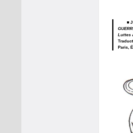
■ 
GUERRE
Luttes 
Traduct
Paris, É