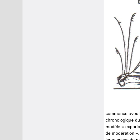
commence avec la 
chronologique du
modèle » exportab
de modération –, 
leurs prises de p