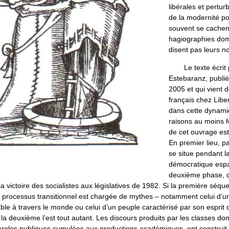
libérales et pertur
de la modernité pol
souvent se cachen
hagiographies dom
disent pas leurs n
Le texte écrit
Estebaranz, publié
2005 et qui vient 
français chez Libert
dans cette dynam
raisons au moins f
de cet ouvrage e
En premier lieu, pa
se situe pendant la
démocratique espa
deuxième phase, c
victoire des socialistes aux législatives de 1982. Si la première séqu
 processus transitionnel est chargée de mythes – notamment celui d’une
le à travers le monde ou celui d’un peuple caractérisé par son esprit
la deuxième l’est tout autant. Les discours produits par les classes d
aroles publiques cumulées aux productions académiques, ont construit e