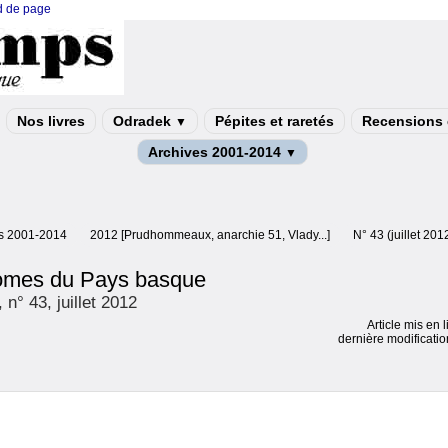
ed de page
Nos livres
Odradek
Pépites et raretés
Recensions e
▼
Archives 2001-2014
▼
s 2001-2014
2012 [Prudhommeaux, anarchie 51, Vlady...]
N° 43 (juillet 20
omes du Pays basque
n° 43, juillet 2012
Article mis en 
dernière modificatio