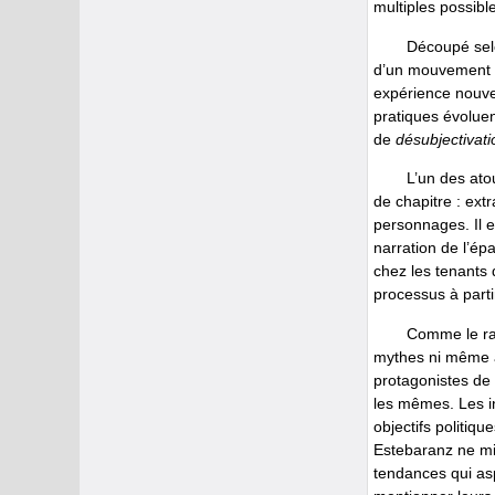
multiples possibl
Découpé selo
d’un mouvement im
expérience nouvel
pratiques évoluent
de
désubjectivati
L’un des ato
de chapitre : extr
personnages. Il e
narration de l’ép
chez les tenants 
processus à parti
Comme le rap
mythes ni même à 
protagonistes de c
les mêmes. Les in
objectifs politiq
Estebaranz ne min
tendances qui aspi