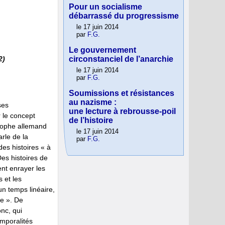
Pour un socialisme
débarrassé du progressisme
le 17 juin 2014
par
F.G.
Le gouvernement
2)
circonstanciel de l’anarchie
le 17 juin 2014
par
F.G.
Soumissions et résistances
au nazisme :
ses
une lecture à rebrousse-poil
 le concept
de l’histoire
osophe allemand
le 17 juin 2014
rle de la
par
F.G.
des histoires « à
Des histoires de
ent enrayer les
 et les
un temps linéaire,
e ». De
nc, qui
emporalités