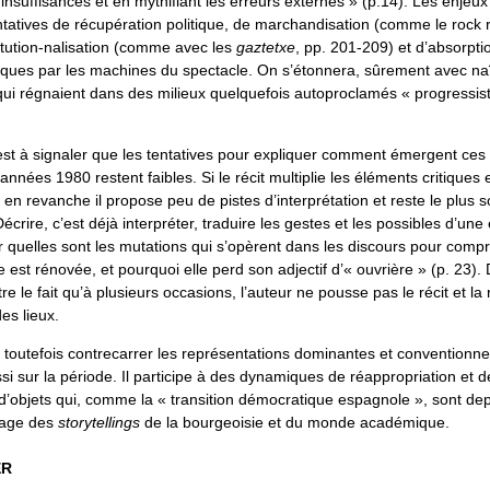
insuffisances et en mythifiant les erreurs externes » (p.14). Les enjeux
tatives de récupération politique, de marchandisation (comme le rock 
titution-nalisation (comme avec les
gaztetxe
, pp. 201-209) et d’absorpti
ques par les machines du spectacle. On s’étonnera, sûrement avec na
ui régnaient dans des milieux quelquefois autoproclamés « progressist
l est à signaler que les tentatives pour expliquer comment émergent ces 
années 1980 restent faibles. Si le récit multiplie les éléments critiques
 en revanche il propose peu de pistes d’interprétation et reste le plus
Décrire, c’est déjà interpréter, traduire les gestes et les possibles d’u
er quelles sont les mutations qui s’opèrent dans les discours pour co
e est rénovée, et pourquoi elle perd son adjectif d’« ouvrière » (p. 23
re le fait qu’à plusieurs occasions, l’auteur ne pousse pas le récit et la
es lieux.
nt toutefois contrecarrer les représentations dominantes et conventionne
i sur la période. Il participe à des dynamiques de réappropriation et d
d’objets qui, comme la « transition démocratique espagnole », sont dep
nage des
storytellings
de la bourgeoisie et du monde académique.
ER