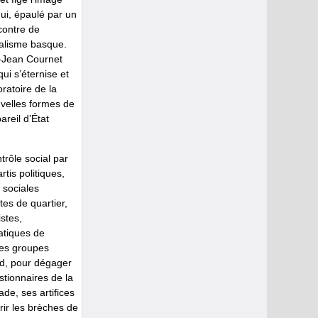
ui, épaulé par un
contre de
nalisme basque.
re-Jean Cournet
i s’éternise et
ratoire de la
uvelles formes de
reil d’État
trôle social par
rtis politiques,
 sociales
tes de quartier,
stes,
ratiques de
 les groupes
nd, pour dégager
stionnaires de la
ade, ses artifices
rir les brèches de