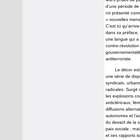
d’une période de 
roi présenté comm
« nouvelles menac
C’est ici qu’arriv
dans sa préface,
une langue qui a 
contre-révolution
gouvernementalité
antiterroriste.
Le décor est
une série de dispo
syndicats, urbani
radicales. Surgit
les explosions co
anticléricaux, fé
diffusions alterna
autonomes et l’a
du devant de la s
paix sociale ; mai
et ses rapports s