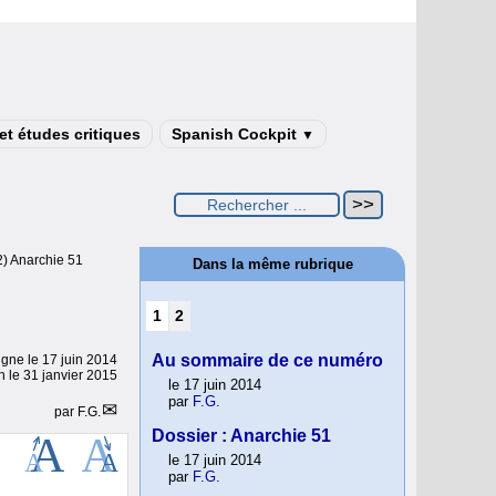
t études critiques
Spanish Cockpit
▼
12) Anarchie 51
Dans la même rubrique
1
2
Au sommaire de ce numéro
ligne le
17 juin 2014
n le 31 janvier 2015
le 17 juin 2014
par
F.G.
par
F.G.
Dossier : Anarchie 51
le 17 juin 2014
par
F.G.