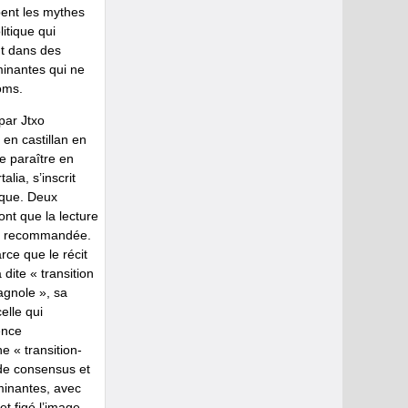
bent les mythes
itique qui
t dans des
inantes qui ne
oms.
 par Jtxo
 en castillan en
de paraître en
alia, s’inscrit
ique. Deux
ont que la lecture
st recommandée.
rce que le récit
 dite « transition
gnole », sa
elle qui
ence
 « transition-
 de consensus et
ominantes, avec
t figé l’image