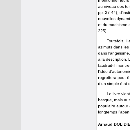
mentionner leurs 
au niveau des ten
pp. 37-44), d’ins
nouvelles dynami
et du machisme q
225).
Toutefois, i
azimuts dans les 
dans l’angélisme,
à la description. 
faudrait-il montr
l’idée d’autonomi
regrettera peut-êt
d’un simple état d
Le livre vie
basque, mais auss
populaire autour 
longtemps l’apa
Arnaud DOLIDI