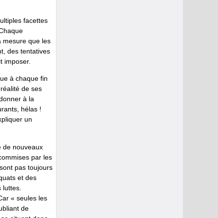
ltiples facettes
. Chaque
 à mesure que les
t, des tentatives
t imposer.
que à chaque fin
 réalité de ses
 donner à la
rants, hélas !
xpliquer un
re de nouveaux
 commises par les
 sont pas toujours
quats et des
 luttes.
Car « seules les
ubliant de