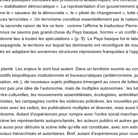
« stabilisation démocratique ». La représentation d’un gouvernement q
e le « sauveur de la démocratie », le « pilote du changement », lutte 
es terroristes ». Un terrorisme constitué essentiellement par le natio
e la seconde raison de lire ce livre : comme l’affirme le traducteur Pier
 nous ne savons pas grand-chose du Pays basque, hormis « un conflit qu
donné lieu à toutes les spéculations » (p. 9). Le Pays basque fut le labo
 espagnole, le territoire sur lequel les dominants ont reconfiguré de no
s en adaptant les anciennes structures répressives franquistes à l’appa
 planté. Les enjeux le sont tout autant. Dans un territoire soumis au con
sitifs biopolitiques institutionnels et bureaucratiques (antiterrorisme, pa
sation, etc.), de nouveaux sujets politiques émergent au cours de luttes
 non pas une idée de l’autonomie, mais de multiples autonomies : les lut
ntre-culturelles, les mouvements assembléistes, écologistes, antimilitari
ministes, les campagnes contre les violences policières, les nouvelles p
tives avec les radios, les publications multiples et diverses, mais aussi
ctivisme. Autant d’expériences pour rompre avec l’ordre social marcha
cène les représentants autoproclamés, les acteurs publics et autres ge
s aussi pour détruire la scène telle qu’elle est constituée, avec son estr
ociaux hiérarchisés et autoritaires. Bref, autant d’expériences pour rouv