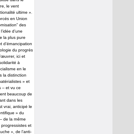
re, le vent
ionalité ultime ».
forcés en Union
tomisation” des
 l’idée d’une
 la plus pure
et d’émancipation
éologie du progrès
œuvrer, ici et
olidarité à
cialisme en le
 la distinction
atérialistes » et
s – et vu ce
mment beaucoup de
ant dans les
st vrai, anticipé le
ntifique » du
» – de la même
e progressistes et
uche », de l’anti-