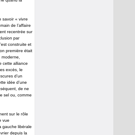
he quand la
 savoir « vivre
ain de l’affaire
ment recentrée sur
clusion par
est construite et
ion première était
té moderne,
 cette alliance
es excès, le
bscures d’un
ette idée d’une
nséquent, de ne
de sel ou, comme
ent sur le rôle
e vue
 gauche libérale
vrier depuis la