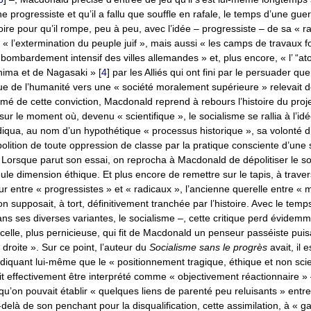
 progressiste et qu’il a fallu que souffle en rafale, le temps d’une guer
ire pour qu’il rompe, peu à peu, avec l’idée – progressiste – de sa « rat
il, « l’extermination du peuple juif », mais aussi « les camps de travaux 
e bombardement intensif des villes allemandes » et, plus encore, « l’ “a
shima et de Nagasaki »
[
4
]
par les Alliés qui ont fini par le persuader que
 de l’humanité vers une « société moralement supérieure » relevait de
é de cette conviction, Macdonald reprend à rebours l’histoire du proj
 sur le moment où, devenu « scientifique », le socialisme se rallia à l’id
bdiqua, au nom d’un hypothétique « processus historique », sa volonté d’
bolition de toute oppression de classe par la pratique consciente d’une s
Lorsque parut son essai, on reprocha à Macdonald de dépolitiser le so
le dimension éthique. Et plus encore de remettre sur le tapis, à travers
ur entre « progressistes » et « radicaux », l’ancienne querelle entre « m
on supposait, à tort, définitivement tranchée par l’histoire. Avec le temp
ns ses diverses variantes, le socialisme –, cette critique perd évide
elle, plus pernicieuse, qui fit de Macdonald un penseur passéiste puis
droite ». Sur ce point, l’auteur du
Socialisme sans le progrès
avait, il e
iquant lui-même que le « positionnement tragique, éthique et non scie
it effectivement être interprété comme « objectivement réactionnaire 
, qu’on pouvait établir « quelques liens de parenté peu reluisants » entr
-delà de son penchant pour la disqualification, cette assimilation, à « ga