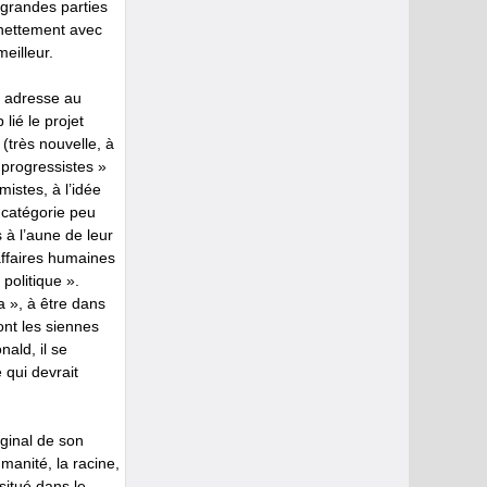
 grandes parties
 nettement avec
eilleur.
d adresse au
lié le projet
 (très nouvelle, à
 progressistes »
istes, à l’idée
 catégorie peu
 à l’aune de leur
affaires humaines
politique ».
 », à être dans
sont les siennes
nald, il se
 qui devrait
iginal de son
manité, la racine,
situé dans le