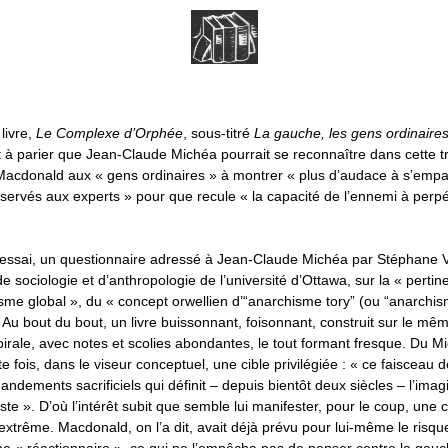
 livre,
Le Complexe d’Orphée
, sous-titré
La gauche, les gens ordinaires 
fort à parier que Jean-Claude Michéa pourrait se reconnaître dans cette t
 Macdonald aux « gens ordinaires » à montrer « plus d’audace à s’empa
servés aux experts » pour que recule « la capacité de l’ennemi à perp
t essai, un questionnaire adressé à Jean-Claude Michéa par Stéphane V
 sociologie et d’anthropologie de l’université d’Ottawa, sur la « pertine
lisme global », du « concept orwellien d’“anarchisme tory” (ou “anarchi
 Au bout du bout, un livre buissonnant, foisonnant, construit sur le m
irale, avec notes et scolies abondantes, le tout formant fresque. Du Mi
 fois, dans le viseur conceptuel, une cible privilégiée : « ce faisceau
dements sacrificiels qui définit – depuis bientôt deux siècles – l’imagi
te ». D’où l’intérêt subit que semble lui manifester, pour le coup, une c
xtrême. Macdonald, on l’a dit, avait déjà prévu pour lui-même le risque