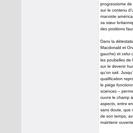
progressisme de M
sur le contenu d’
marxiste américai
sa sœur britanni
des positions fa
Dans la détestati
Macdonald et Orwel
gauche) et celui d
les poubelles de 
sur le devenir h
qu’on sait. Jusqu
qualification repr
le piège fonction
sciences – permet
ouvre le champ à
aspects, entre e
sans doute, que c
de son temps, avai
maintenir ouverte