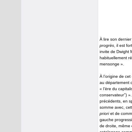
À lire son dernier
progrès
, il est 
invite de Dwight
habituellement ré
mensonge ».
À l’origine de ce
au département de
« l’ère du capita
conservateur”) ».
précédents, en sp
somme avec, cette
priori
et de comman
gauche progressis
de droite, même e