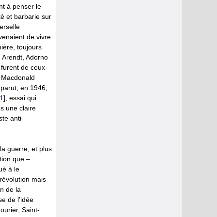
nt à penser le
té et barbarie sur
erselle
venaient de vivre.
ière, toujours
h Arendt, Adorno
furent de ceux-
 Macdonald
parut, en 1946,
1
]
, essai qui
ans une claire
ste anti-
la guerre, et plus
tion que –
ué à le
révolution mais
n de la
e de l’idée
ourier, Saint-