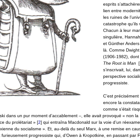
esprits s’attachère
lien entre moderni
les ruines de l’univ
catastrophe qu’ils 
Chacun à leur man
singulière, Hanna
et Günther Anders 
là. Comme Dwight
(1906-1982), dont 
The Root is Man
[
s’inscrivait, lui, d
perspective sociali
progressiste.
C’est précisément 
encore la constata
comme s’était risq
ski dans un pur moment d’accablement –, elle avait provoqué « non la 
ce du prolétariat »
[
2
]
qui entraîna Macdonald sur la voie d’un réexame
ienne du socialisme ». Et, au-delà du seul Marx, à une remise en caus
et furieusement progressiste qui, d’Owen à Kropotkine, en passant par F