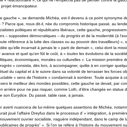
 « réactionnaire », ce qui ne l’empêcha pas de penser contre la gauc
 projet émancipateur.
de gauche », se demande Michéa, est-il devenu à ce point synonyme de
? Parce que, nous dit-il, née du compromis historique passé, au lendem
cialistes politiques et républicains libéraux, cette gauche, progressive
urs – supposées démocratiques – du progrès et de la modernité (à l’ex
ute référence à la lutte des classes ou au pouvoir des travailleurs) », s’
dée qu’elle incarnait à jamais le « parti de demain », celui dont la miss
ar avance et quel qu’en fût le coût, à «
toutes
les évolutions de la socié
olitiques, économiques, morales ou culturelles ». La mission première de
rogrès » consista, dès lors, à accompagner, quitte à en corriger quelqu
el du capital et à le suivre dans sa volonté de terrasser les forces o
éluctable « sens de l’histoire » condamnait à sombrer. Toute acquise à c
vers le meilleur des mondes possibles, cette gauche se devait, par co
en arrière pour ne pas risquer, comme Loth, d’être changée en statue 
e son Eurydice. Du passé, table rase, à jamais.
eur averti nuancera de lui-même quelques assertions de Michéa, notamm
rait joué l’affaire Dreyfus dans le processus d’ « intégration, à premièr
mouvement ouvrier socialiste, naguère indépendant, dans le camp de la
publicaines de progrès” ». Si l’on se réfère à l’histoire du mouvement ou