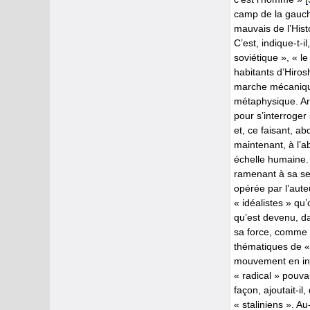
camp de la gauche
mauvais de l’Histo
C’est, indique-t-
soviétique », « l
habitants d’Hiro
marche mécanique
métaphysique. Arm
pour s’interroger
et, ce faisant, a
maintenant, à l’a
échelle humaine. 
ramenant à sa seu
opérée par l’aute
« idéalistes » qu’
qu’est devenu, da
sa force, comme c
thématiques de « 
mouvement en ind
« radical » pouva
façon, ajoutait-il
« staliniens ». Au