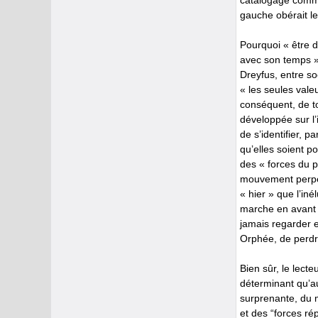
catalogage comme
gauche obérait le
Pourquoi « être 
avec son temps » 
Dreyfus, entre so
« les seules vale
conséquent, de to
développée sur l’i
de s’identifier, p
qu’elles soient p
des « forces du p
mouvement perpétu
« hier » que l’in
marche en avant 
jamais regarder 
Orphée, de perdr
Bien sûr, le lect
déterminant qu’au
surprenante, du 
et des “forces ré