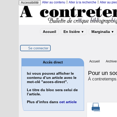
|
|
Aller au contenu
Aller à la recherche
Aller au pi
Accessibilité
Accueil
En lisière
Marginalia
▼
▼
Se connecter
Accueil
Archive
Accès direct
Pour un so
Ici vous pouvez afficher le
contenu d’un article avec le
À contretemps, 
mot-clé "acces-direct".
Le titre du bloc sera celui de
l’article.
Plus d’infos dans
cet article