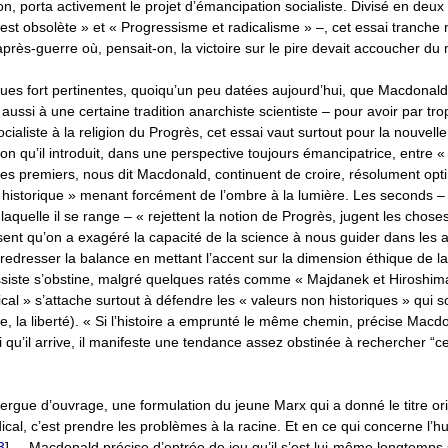
, porta activement le projet d’émancipation socialiste. Divisé en deux
st obsolète » et « Progressisme et radicalisme » –, cet essai tranche
après-guerre où, pensait-on, la victoire sur le pire devait accoucher du m
ques fort pertinentes, quoiqu’un peu datées aujourd’hui, que Macdonal
ssi à une certaine tradition anarchiste scientiste – pour avoir par trop 
ialiste à la religion du Progrès, cet essai vaut surtout pour la nouvelle
tion qu’il introduit, dans une perspective toujours émancipatrice, entre «
Les premiers, nous dit Macdonald, continuent de croire, résolument optim
 historique » menant forcément de l’ombre à la lumière. Les seconds –
quelle il se range – « rejettent la notion de Progrès, jugent les choses
nsent qu’on a exagéré la capacité de la science à nous guider dans les 
 redresser la balance en mettant l’accent sur la dimension éthique de la 
siste s’obstine, malgré quelques ratés comme « Majdanek et Hiroshima
adical » s’attache surtout à défendre les « valeurs non historiques » qui 
tice, la liberté). « Si l’histoire a emprunté le même chemin, précise Macdo
oi qu’il arrive, il manifeste une tendance assez obstinée à rechercher “ce
rgue d’ouvrage, une formulation du jeune Marx qui a donné le titre or
dical, c’est prendre les problèmes à la racine. Et en ce qui concerne l’hu
3
]
–, Macdonald précise d’entrée de jeu qu’il s’est lui-même longtemps 