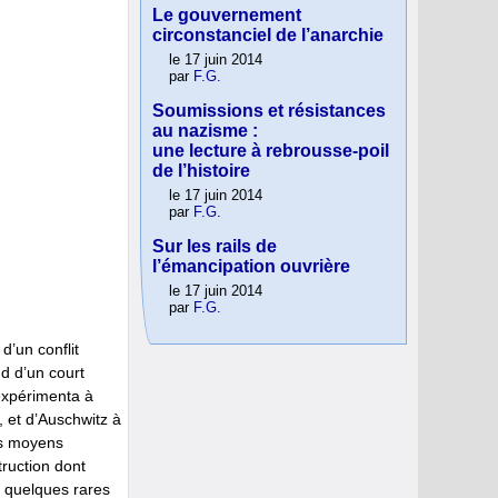
Le gouvernement
circonstanciel de l’anarchie
le 17 juin 2014
par
F.G.
Soumissions et résistances
au nazisme :
une lecture à rebrousse-poil
de l’histoire
le 17 juin 2014
par
F.G.
Sur les rails de
l’émancipation ouvrière
le 17 juin 2014
par
F.G.
d’un conflit
d d’un court
expérimenta à
e, et d’Auschwitz à
es moyens
ruction dont
, quelques rares