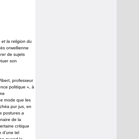
et la religion du
rès orwellienne
rer de sujets
étuer son
ibert, professeur
nce politique », à
sme
ême mode que les
chéa pur jus, en
 de postures
a
naire de la
ertaine critique
 d’une tel