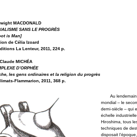
Dwight MACDONALD
IALISME SANS LE PROGRÈS
ot is Man]
ion de Célia Izoard
Éditions La Lenteur, 2011, 224 p.
-Claude MICHÉA
MPLEXE D’ORPHÉE
he, les gens ordinaires et la religion du progrès
Climats-Flammarion, 2011, 368 p.
Au lendemain 
mondial – le secon
demi-siècle – qui 
échelle industriell
Hiroshima, tous l
techniques de dest
disposait l’époque