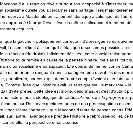
acdonald à la réaction révèle surtout son incapacité à s’interroger, 
un socialisme qu’elle voulait incarner sans partage. Très majoritairemen
ne réserva à Macdonald un traitement identique à celui que, de l’autre
que appliqua à George Orwell. Avec la même suffisance et le même dés
ussement acquises.
on que la gauche « politiquement correcte » d’après-guerre éprouva en
l, l’essentiel tient à l’idée qu’il n’était que deux camps possibles : ce
e la réaction (de droite). Infiniment déclinée, cette considération permi
l’histoire toute remise en cause de la pensée binaire, mais aussi tout 
umain d’un socialisme émancipateur. Elle opéra, de même, contre Camu
’à le diffamer en le rangeant dans la catégorie peu enviables des moral
ise, par ailleurs, par ceux qui, dans l’autre camp, rêvaient d’en faire un
na. Comme l’idée que l’histoire avait un sens que seul le marxisme – la
tait d’interpréter. Cette idée est morte, désormais, et c’est d’autant pl
 une lecture moins idéologique de ce
Socialisme sans le progrès
qui, p
n écho, aujourd’hui, avec quelques-unes de nos préoccupations essentie
e « socialisme libertaire » que Macdonald tenta de penser, contre l’id
t, sur l’autre, l’avantage de prendre l’histoire à rebrousse-poil et, ce f
, contre elle, la perspective émancipatrice.