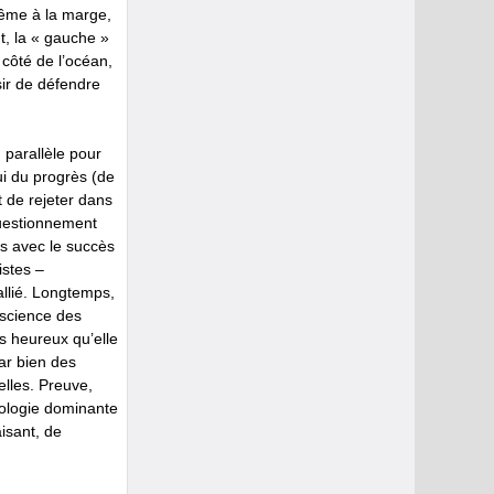
même à la marge,
t, la « gauche »
 côté de l’océan,
ir de défendre
 parallèle pour
lui du progrès (de
t de rejeter dans
questionnement
s avec le succès
istes –
 allié. Longtemps,
 science des
us heureux qu’elle
ar bien des
lles. Preuve,
éologie dominante
aisant, de