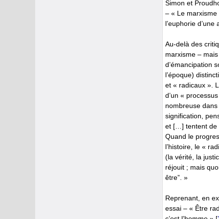
Simon et Proudhon
– « Le marxisme e
l’euphorie d’une 
Au-delà des criti
marxisme – mais au
d’émancipation soc
l’époque) distinc
et « radicaux ». 
d’un « processus
nombreuse dans la
signification, pe
et […] tentent de
Quand le progres
l’histoire, le « r
(la vérité, la jus
réjouit ; mais qu
être”. »
Reprenant, en exe
essai – « Être ra
c’est l’homme »
[