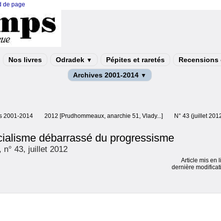
ed de page
Nos livres
Odradek
Pépites et raretés
Recensions e
▼
Archives 2001-2014
▼
s 2001-2014
2012 [Prudhommeaux, anarchie 51, Vlady...]
N° 43 (juillet 20
cialisme débarrassé du progressisme
n° 43, juillet 2012
Article mis en 
dernière modificat