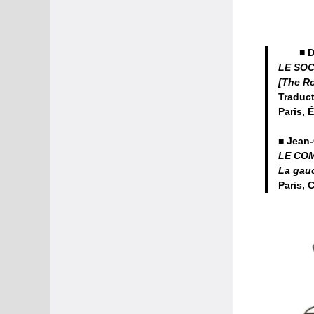
■ 
LE SOC
[The Ro
Traduct
Paris, 
■ Jean
LE CO
La gauc
Paris, 