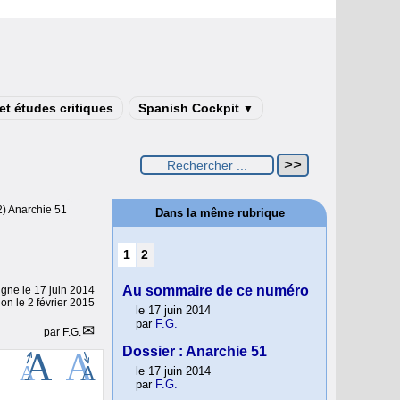
t études critiques
Spanish Cockpit
▼
12) Anarchie 51
Dans la même rubrique
1
2
Au sommaire de ce numéro
ligne le
17 juin 2014
ion le 2 février 2015
le 17 juin 2014
par
F.G.
par
F.G.
Dossier : Anarchie 51
le 17 juin 2014
par
F.G.