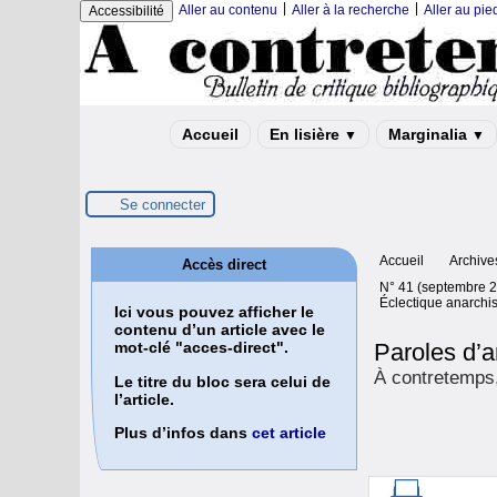
|
|
Aller au contenu
Aller à la recherche
Aller au pi
Accessibilité
Accueil
En lisière
Marginalia
▼
▼
Se connecter
Accueil
Archive
Accès direct
N° 41 (septembre 
Éclectique anarchi
Ici vous pouvez afficher le
contenu d’un article avec le
Paroles d’a
mot-clé "acces-direct".
À contretemps
Le titre du bloc sera celui de
l’article.
Plus d’infos dans
cet article