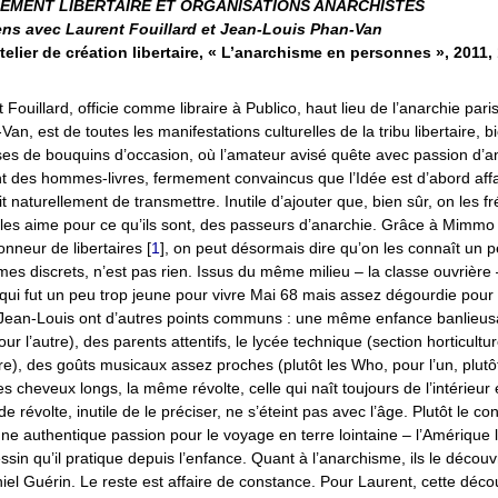
EMENT LIBERTAIRE ET ORGANISATIONS ANARCHISTES
ens avec Laurent Fouillard et Jean-Louis Phan-Van
telier de création libertaire, « L’anarchisme en personnes », 2011, 12
 Fouillard, officie comme libraire à Publico, haut lieu de l’anarchie paris
n, est de toutes les manifestations culturelles de la tribu libertaire, b
ses de bouquins d’occasion, où l’amateur avisé quête avec passion d’an
ont des hommes-livres, fermement convaincus que l’Idée est d’abord aff
t naturellement de transmettre. Inutile d’ajouter que, bien sûr, on les f
 les aime pour ce qu’ils sont, des passeurs d’anarchie. Grâce à Mimmo P
onneur de libertaires
[
1
]
, on peut désormais dire qu’on les connaît un p
es discrets, n’est pas rien. Issus du même milieu – la classe ouvrière
 qui fut un peu trop jeune pour vivre Mai 68 mais assez dégourdie pour 
t Jean-Louis ont d’autres points communs : une même enfance banlieusa
our l’autre), des parents attentifs, le lycée technique (section horticultur
tre), des goûts musicaux assez proches (plutôt les Who, pour l’un, plutô
es cheveux longs, la même révolte, celle qui naît toujours de l’intérieur
de révolte, inutile de le préciser, ne s’éteint pas avec l’âge. Plutôt le con
une authentique passion pour le voyage en terre lointaine – l’Amérique l
dessin qu’il pratique depuis l’enfance. Quant à l’anarchisme, ils le déco
niel Guérin. Le reste est affaire de constance. Pour Laurent, cette décou