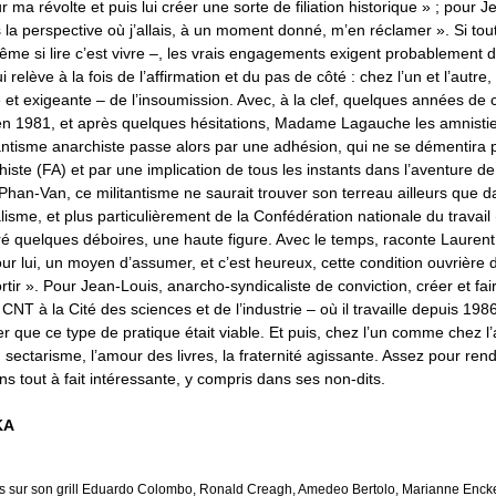
ma révolte et puis lui créer une sorte de filiation historique » ; pour Je
s la perspective où j’allais, à un moment donné, m’en réclamer ». Si tout
me si lire c’est vivre –, les vrais engagements exigent probablement 
relève à la fois de l’affirmation et du pas de côté : chez l’un et l’autre,
le et exigeante – de l’insoumission. Avec, à la clef, quelques années de c
en 1981, et après quelques hésitations, Madame Lagauche les amnistie
itantisme anarchiste passe alors par une adhésion, qui ne se démentira p
iste (FA) et par une implication de tous les instants dans l’aventure de
han-Van, ce militantisme ne saurait trouver son terreau ailleurs que 
lisme, et plus particulièrement de la Confédération nationale du travail 
ré quelques déboires, une haute figure. Avec le temps, raconte Laurent,
our lui, un moyen d’assumer, et c’est heureux, cette condition ouvrière d
rtir ». Pour Jean-Louis, anarcho-syndicaliste de conviction, créer et fai
CNT à la Cité des sciences et de l’industrie – où il travaille depuis 198
r que ce type de pratique était viable. Et puis, chez l’un comme chez l’a
ectarisme, l’amour des livres, la fraternité agissante. Assez pour rend
ns tout à fait intéressante, y compris dans ses non-dits.
KA
s sur son grill Eduardo Colombo, Ronald Creagh, Amedeo Bertolo, Marianne Enckel