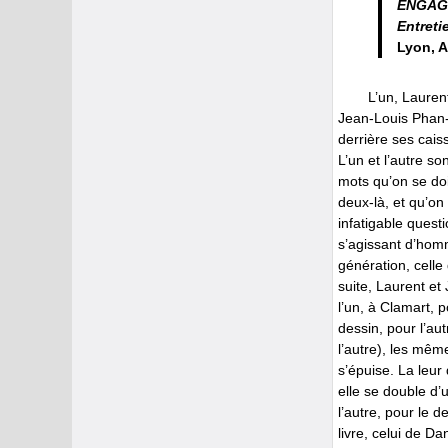
ENGAG
Entreti
Lyon, A
L’un, Laurent
Jean-Louis Phan-Va
derrière ses cais
L’un et l’autre s
mots qu’on se doi
deux-là, et qu’on
infatigable questi
s’agissant d’homm
génération, celle
suite, Laurent e
l’un, à Clamart, p
dessin, pour l’au
l’autre), les mêm
s’épuise. La leur 
elle se double d’
l’autre, pour le 
livre, celui de Da