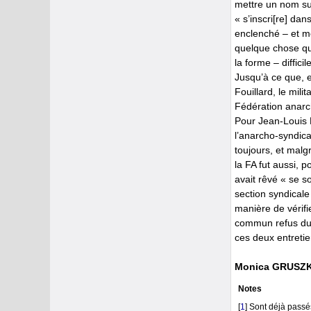
mettre un nom sur 
« s’inscri[re] dan
enclenché – et mê
quelque chose qui 
la forme – diffici
Jusqu’à ce que, 
Fouillard, le mil
Fédération anarch
Pour Jean-Louis P
l’anarcho-syndica
toujours, et malg
la FA fut aussi, p
avait rêvé « se so
section syndicale 
manière de vérifie
commun refus du s
ces deux entretie
Monica GRUSZ
Notes
[
1
]
Sont déjà passé