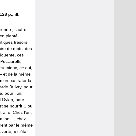
8 p., ill.
ienne ; l’autre,
ien planté
tiques trésors.
aire de mots, des
réquente, ces
ucciarelli,
eu mieux, ce qui,
 – et de la même
n’en pas rater la
rde (à Ivry, pour
e, pour l’un,
t Dylan, pour
 et se nourrit… ou
traire. Chez l’un,
atine – ; chez
uvrent par le même
verte, « c’était