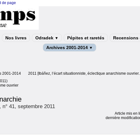
ed de page
Nos livres
Odradek
Pépites et raretés
Recensions e
▼
Archives 2001-2014
▼
s 2001-2014
2011 [Ibáñez, l’écart situationniste, éclectique anarchisme ouvrier..
2011)
sme ouvrier
narchie
, n° 41, septembre 2011
Article mis en 
dernière modificatio