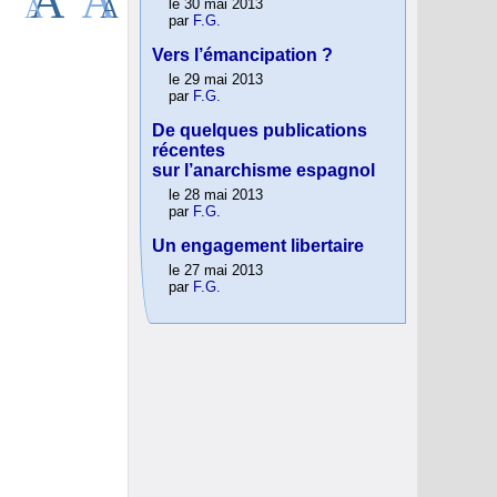
le 30 mai 2013
par
F.G.
Vers l’émancipation ?
le 29 mai 2013
par
F.G.
De quelques publications
récentes
sur l’anarchisme espagnol
le 28 mai 2013
par
F.G.
Un engagement libertaire
le 27 mai 2013
par
F.G.