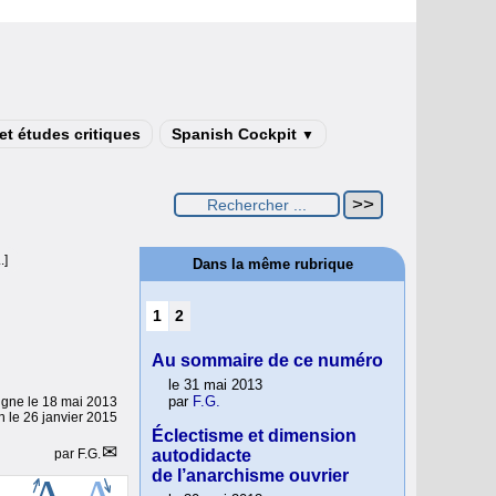
t études critiques
Spanish Cockpit
▼
.]
Dans la même rubrique
1
2
Au sommaire de ce numéro
le 31 mai 2013
par
F.G.
ligne le
18 mai 2013
n le 26 janvier 2015
Éclectisme et dimension
par
F.G.
autodidacte
de l’anarchisme ouvrier