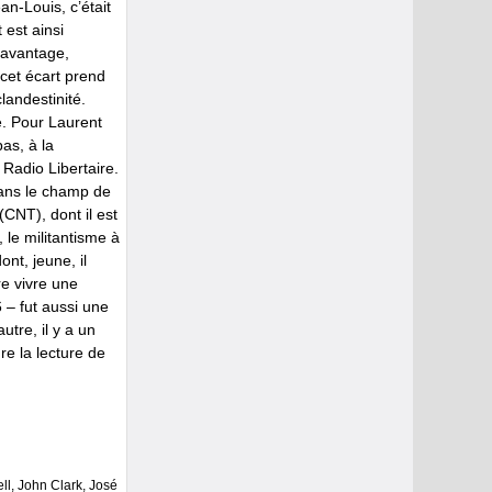
an-Louis, c’était
 est ainsi
davantage,
 cet écart prend
landestinité.
. Pour Laurent
as, à la
 Radio Libertaire.
dans le champ de
(CNT), dont il est
 le militantisme à
ont, jeune, il
re vivre une
6 – fut aussi une
utre, il y a un
re la lecture de
l, John Clark, José