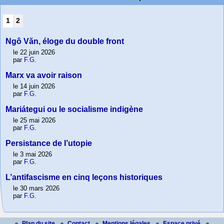
1
2
Ngô Văn, éloge du double front
le 22 juin 2026
par
F.G.
Marx va avoir raison
le 14 juin 2026
par
F.G.
Mariátegui ou le socialisme indigène
le 25 mai 2026
par
F.G.
Persistance de l’utopie
le 3 mai 2026
par
F.G.
L’antifascisme en cinq leçons historiques
le 30 mars 2026
par
F.G.
Plan du site
Contact
Mentions légales
Espace privé