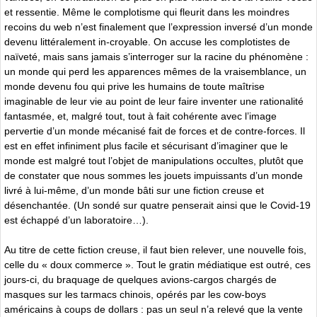
et ressentie. Même le complotisme qui fleurit dans les moindres
recoins du web n’est finalement que l’expression inversé d’un monde
devenu littéralement in-croyable. On accuse les complotistes de
naïveté, mais sans jamais s’interroger sur la racine du phénomène :
un monde qui perd les apparences mêmes de la vraisemblance, un
monde devenu fou qui prive les humains de toute maîtrise
imaginable de leur vie au point de leur faire inventer une rationalité
fantasmée, et, malgré tout, tout à fait cohérente avec l’image
pervertie d’un monde mécanisé fait de forces et de contre-forces. Il
est en effet infiniment plus facile et sécurisant d’imaginer que le
monde est malgré tout l’objet de manipulations occultes, plutôt que
de constater que nous sommes les jouets impuissants d’un monde
livré à lui-même, d’un monde bâti sur une fiction creuse et
désenchantée. (Un sondé sur quatre penserait ainsi que le Covid-19
est échappé d’un laboratoire…).
Au titre de cette fiction creuse, il faut bien relever, une nouvelle fois,
celle du « doux commerce ». Tout le gratin médiatique est outré, ces
jours-ci, du braquage de quelques avions-cargos chargés de
masques sur les tarmacs chinois, opérés par les cow-boys
américains à coups de dollars : pas un seul n’a relevé que la vente