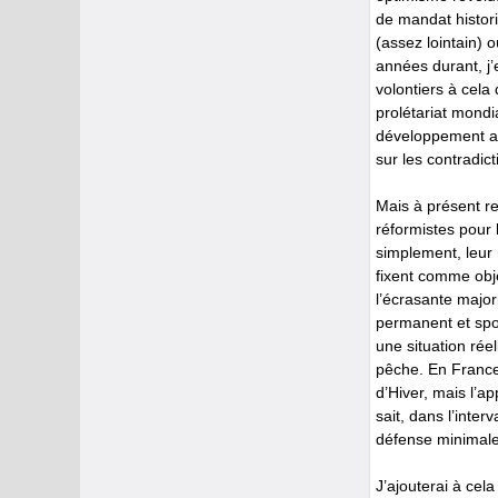
de mandat histor
(assez lointain) 
années durant, j’
volontiers à cela
prolétariat mondi
développement a p
sur les contradict
Mais à présent re
réformistes pour 
simplement, leur 
fixent comme obje
l’écrasante majori
permanent et spo
une situation rée
pêche. En France,
d’Hiver, mais l’a
sait, dans l’inter
défense minimale 
J’ajouterai à cela