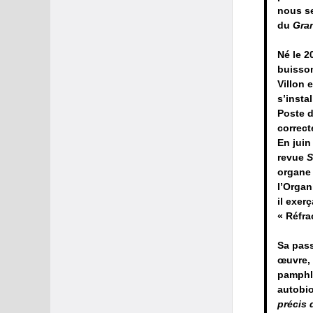
nous s
du
Gra
Né le 2
buisson
Villon 
s’insta
Poste d
correct
En juin
revue
S
organe 
l’Organ
il exer
« Réfra
Sa pass
œuvre, 
pamphl
autobi
précis 