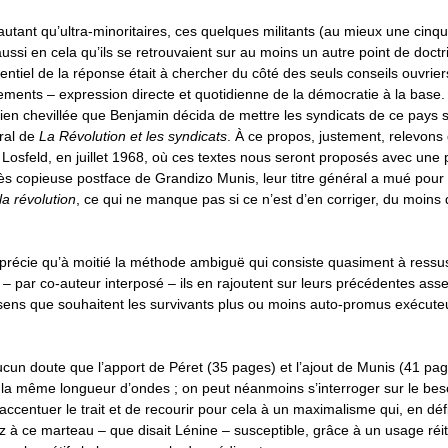
autant qu’ultra-minoritaires, ces quelques militants (au mieux une cinq
ussi en cela qu’ils se retrouvaient sur au moins un autre point de doct
sentiel de la réponse était à chercher du côté des seuls conseils ouvrier
ents – expression directe et quotidienne de la démocratie à la base. 
bien chevillée que Benjamin décida de mettre les syndicats de ce pays su
éral de
La Révolution et les syndicats
. À ce propos, justement, relevons 
c Losfeld, en juillet 1968, où ces textes nous seront proposés avec une
ès copieuse postface de Grandizo Munis, leur titre général a mué pour
la révolution
, ce qui ne manque pas si ce n’est d’en corriger, du moins d
pprécie qu’à moitié la méthode ambiguë qui consiste quasiment à ressu
 – par co-auteur interposé – ils en rajoutent sur leurs précédentes asser
sens que souhaitent les survivants plus ou moins auto-promus exécute
 aucun doute que l’apport de Péret (35 pages) et l’ajout de Munis (41 pag
la même longueur d’ondes ; on peut néanmoins s’interroger sur le bes
ccentuer le trait et de recourir pour cela à un maximalisme qui, en défi
 à ce marteau – que disait Lénine – susceptible, grâce à un usage réit