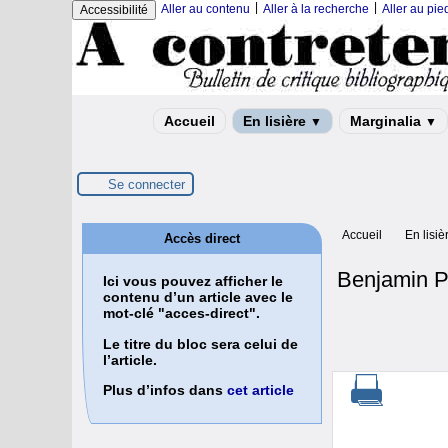
|
|
Aller au contenu
Aller à la recherche
Aller au pi
Accessibilité
Accueil
En lisière
Marginalia
▼
▼
Se connecter
Accueil
En lisiè
Accès direct
Benjamin Pé
Ici vous pouvez afficher le
contenu d’un article avec le
mot-clé "acces-direct".
Le titre du bloc sera celui de
l’article.
Plus d’infos dans
cet article