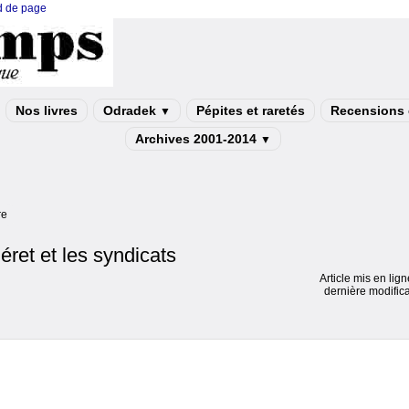
ed de page
Nos livres
Odradek
Pépites et raretés
Recensions e
▼
Archives 2001-2014
▼
re
ret et les syndicats
Article mis en lig
dernière modific