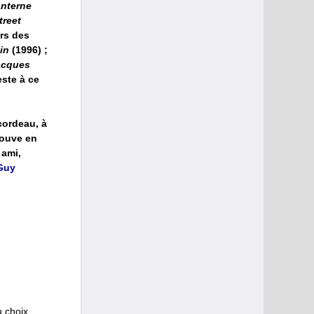
nterne
reet
ers des
in
(1996) ;
Jacques
reste à ce
cordeau, à
rouve en
 ami,
Guy
u choix