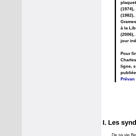
plaquet
(1974),
(1982),
Grame
à la Li
(2006),
jour iné
Pour fi
Charles
ligne, 
publiée
Prévan 
I. Les syn
De sa vie Be