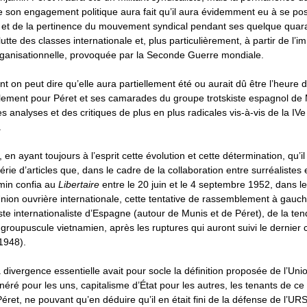
e son engagement politique aura fait qu’il aura évidemment eu à se pos
le et de la pertinence du mouvement syndical pendant ses quelque quar
 lutte des classes internationale et, plus particulièrement, à partir de l’
rganisationnelle, provoquée par la Seconde Guerre mondiale.
t on peut dire qu’elle aura partiellement été ou aurait dû être l’heure d
blement pour Péret et ses camarades du groupe trotskiste espagnol de 
s analyses et des critiques de plus en plus radicales vis-à-vis de la IVe
.
 en ayant toujours à l’esprit cette évolution et cette détermination, qu’il
 série d’articles que, dans le cadre de la collaboration entre surréaliste
amin confia au
Libertaire
entre le 20 juin et le 4 septembre 1952, dans l
Union ouvrière internationale, cette tentative de rassemblement à gauc
e internationaliste d’Espagne (autour de Munis et de Péret), de la te
 groupuscule vietnamien, après les ruptures qui auront suivi le dernier 
 1948).
divergence essentielle avait pour socle la définition proposée de l’Unio
néré pour les uns, capitalisme d’État pour les autres, les tenants de ce 
et, ne pouvant qu’en déduire qu’il en était fini de la défense de l’UR