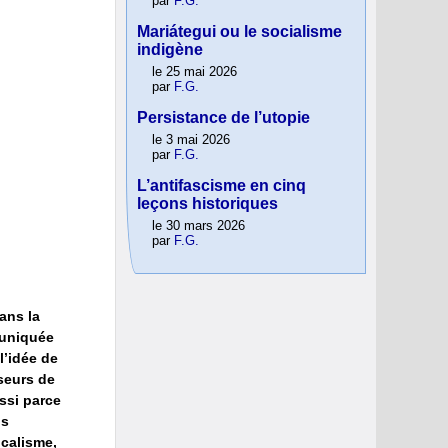
par
F.G.
Mariátegui ou le socialisme
indigène
le 25 mai 2026
par
F.G.
Persistance de l’utopie
le 3 mai 2026
par
F.G.
L’antifascisme en cinq
leçons historiques
le 30 mars 2026
par
F.G.
Dans la
muniquée
l’idée de
seurs de
ssi parce
ns
icalisme,