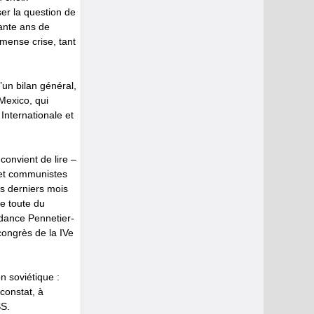
er la question de
ante ans de
immense crise, tant
’un bilan général,
Mexico, qui
 Internationale et
 convient de lire –
s et communistes
es derniers mois
he toute du
ndance Pennetier-
congrès de la IVe
n soviétique :
constat, à
SS.