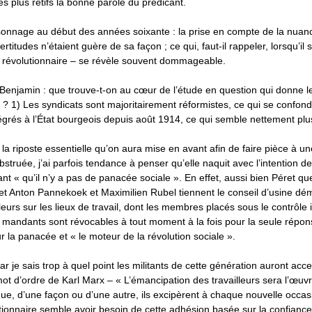
es plus rétifs la bonne parole du prédicant.
sonnage au début des années soixante : la prise en compte de la nuance
rtitudes n’étaient guère de sa façon ; ce qui, faut-il rappeler, lorsqu’il s
le révolutionnaire – se révèle souvent dommageable.
enjamin : que trouve-t-on au cœur de l’étude en question qui donne le
? 1) Les syndicats sont majoritairement réformistes, ce qui se confond
ntégrés à l’État bourgeois depuis août 1914, ce qui semble nettement plu
 la riposte essentielle qu’on aura mise en avant afin de faire pièce à un
obstruée, j’ai parfois tendance à penser qu’elle naquit avec l’intention de
t « qu’il n’y a pas de panacée sociale ». En effet, aussi bien Péret qu
t Anton Pannekoek et Maximilien Rubel tiennent le conseil d’usine d
lleurs sur les lieux de travail, dont les membres placés sous le contrôle
 mandants sont révocables à tout moment à la fois pour la seule répon
ur la panacée et « le moteur de la révolution sociale ».
ar je sais trop à quel point les militants de cette génération auront acce
mot d’ordre de Karl Marx – « L’émancipation des travailleurs sera l’œuvr
e, d’une façon ou d’une autre, ils excipèrent à chaque nouvelle occas
ionnaire semble avoir besoin de cette adhésion basée sur la confiance