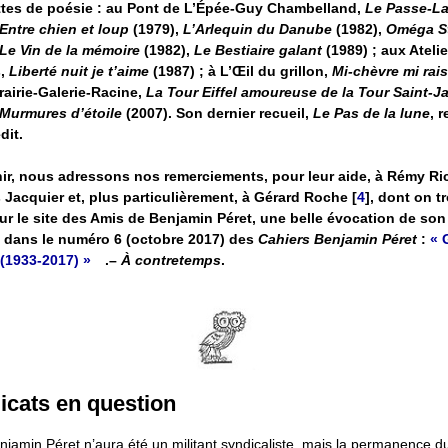
tes de poésie : au Pont de L’Épée-Guy Chambelland,
Le Passe-La
Entre chien et loup
(1979),
L’Arlequin du Danube
(1982),
Oméga St
Le Vin de la mémoire
(1982),
Le Bestiaire galant
(1989) ; aux Ateli
s,
Liberté nuit je t’aime
(1987) ; à L’Œil du grillon,
Mi-chèvre mi rais
brairie-Galerie-Racine,
La Tour Eiffel amoureuse de la Tour Saint-
Murmures d’étoile
(2007). Son dernier recueil,
Le Pas de la lune
, 
dit.
nir, nous adressons nos remerciements, pour leur aide, à Rémy Ri
 Jacquier et, plus particulièrement, à Gérard Roche
[
4
]
, dont on t
sur le site des Amis de Benjamin Péret, une belle évocation de son
 dans le numéro 6 (octobre 2017) des
Cahiers Benjamin Péret
:
« 
(1933-2017) »
.–
À contretemps
.
dicats en question
njamin Péret n’aura été un militant syndicaliste, mais la permanence d