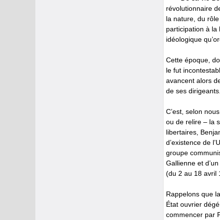
révolutionnaire d
la nature, du rô
participation à la
idéologique qu’o
Cette époque, don
le fut incontesta
avancent alors de
de ses dirigeants
C’est, selon nous,
ou de relire – la
libertaires, Benj
d’existence de l’
groupe communist
Gallienne et d’un
(du 2 au 18 avril
Rappelons que la 
État ouvrier dégé
commencer par Pér