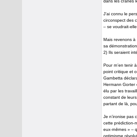
dans les crânes l
J’ai connu le per
circonspect des ce
– se voudrait-el
Mais revenons à B
sa démonstration 
2) Ils seraient i
Pour m’en tenir à
point critique et 
Gambetta déclaran
Hermann Gorter e
élu par les travai
constant de leurs
partant de là, po
Je n’ironise pas c
cette prédiction-
eux-mêmes » – qu
optimisme révolut