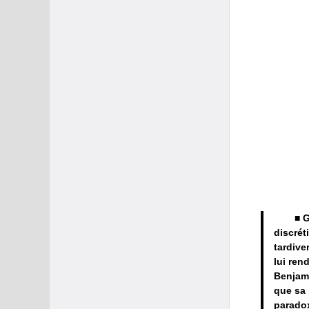
■ G
discrét
tardive
lui ren
Benjam
que sa 
paradox