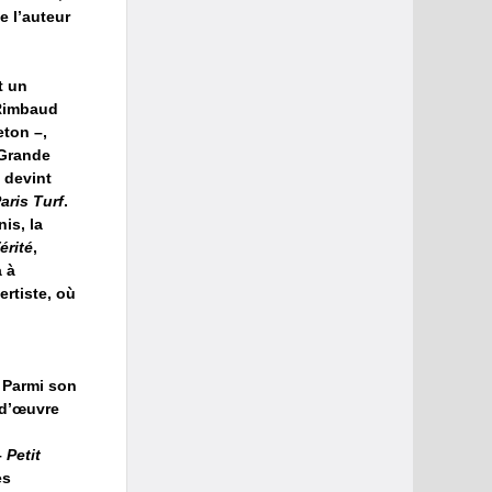
e l’auteur
t un
 Rimbaud
ton –,
 Grande
 devint
aris Turf
.
is, la
érité
,
a à
rtiste, où
. Parmi son
-d’œuvre
–
Petit
es