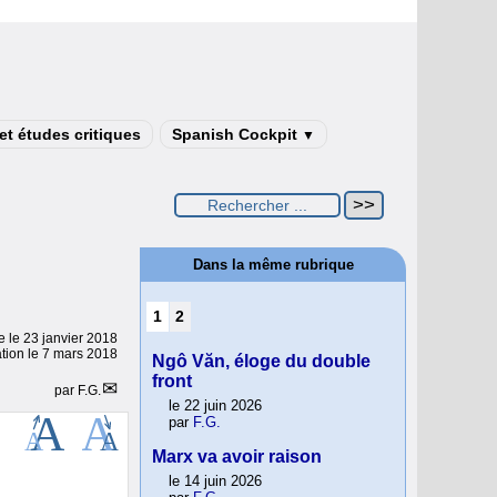
t études critiques
Spanish Cockpit
▼
Dans la même rubrique
1
2
ne le
23 janvier 2018
ation le 7 mars 2018
Ngô Văn, éloge du double
front
par
F.G.
le 22 juin 2026
par
F.G.
Marx va avoir raison
le 14 juin 2026