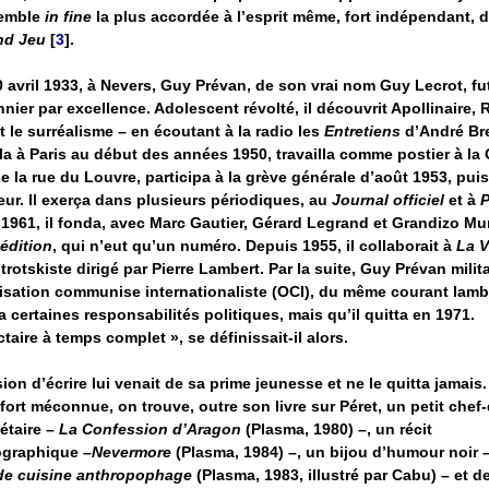
emble
in fine
la plus accordée à l’esprit même, fort indépendant, d
nd Jeu
[
3
]
.
0 avril 1933, à Nevers, Guy Prévan, de son vrai nom Guy Lecrot, fu
nier par excellence. Adolescent révolté, il découvrit Apollinaire,
et le surréalisme – en écoutant à la radio les
Entretiens
d’André Bre
lla à Paris au début des années 1950, travailla comme postier à la
e la rue du Louvre, participa à la grève générale d’août 1953, puis
eur. Il exerça dans plusieurs périodiques, au
Journal officiel
et à
P
 1961, il fonda, avec Marc Gautier, Gérard Legrand et Grandizo Mun
édition
, qui n’eut qu’un numéro. Depuis 1955, il collaborait à
La V
trotskiste dirigé par Pierre Lambert. Par la suite, Guy Prévan milit
isation communise internationaliste (OCI), du même courant lambe
ça certaines responsabilités politiques, mais qu’il quitta en 1971.
ctaire à temps complet », se définissait-il alors.
ion d’écrire lui venait de sa prime jeunesse et ne le quitta jamais
fort méconnue, on trouve, outre son livre sur Péret, un petit chef
étaire –
La Confession d’Aragon
(Plasma, 1980) –, un récit
ographique –
Nevermore
(Plasma, 1984) –, un bijou d’humour noir 
de cuisine anthropophage
(Plasma, 1983, illustré par Cabu) – et d