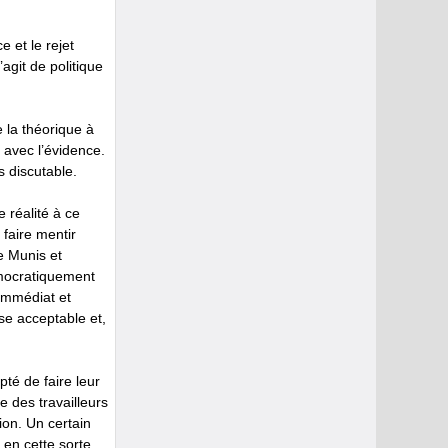
 et le rejet
’agit de politique
 la théorique à
 avec l’évidence.
s discutable.
e réalité à ce
 faire mentir
e Munis et
émocratiquement
 immédiat et
se acceptable et,
pté de faire leur
e des travailleurs
ion. Un certain
 en cette sorte