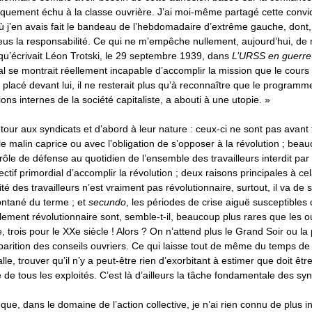
iquement échu à la classe ouvrière. J’ai moi-même partagé cette convi
où j’en avais fait le bandeau de l’hebdomadaire d’extrême gauche, dont
eus la responsabilité. Ce qui ne m’empêche nullement, aujourd’hui, de m
 qu’écrivait Léon Trotski, le 29 septembre 1939, dans
L’URSS en guerre
al se montrait réellement incapable d’accomplir la mission que le cours
lacé devant lui, il ne resterait plus qu’à reconnaître que le programme
ions internes de la société capitaliste, a abouti à une utopie. »
tour aux syndicats et d’abord à leur nature : ceux-ci ne sont pas avant
le malin caprice ou avec l’obligation de s’opposer à la révolution ; bea
rôle de défense au quotidien de l’ensemble des travailleurs interdit par
ctif primordial d’accomplir la révolution ; deux raisons principales à ce
té des travailleurs n’est vraiment pas révolutionnaire, surtout, il va de 
ntané du terme ; et
secundo
, les périodes de crise aiguë susceptible
llement révolutionnaire sont, semble-t-il, beaucoup plus rares que les o
 trois pour le XXe siècle ! Alors ? On n’attend plus le Grand Soir ou la 
pparition des conseils ouvriers. Ce qui laisse tout de même du temps de 
valle, trouver qu’il n’y a peut-être rien d’exorbitant à estimer que doit êt
de tous les exploités. C’est là d’ailleurs la tâche fondamentale des syn
 que, dans le domaine de l’action collective, je n’ai rien connu de plus i