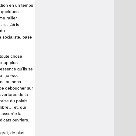
ction en un temps
, quelques
e rallier
: « …Si le
 du
 socialiste, basé
 toute chose
ucoup plus
 essence qu’ils se
la :
primo
,
soi, au sens
s de déboucher sur
uvertures de la
prise du palais
libre… et, qui
re assurée la
dicats ouvriers.
ngrat, de plus