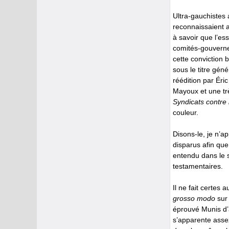
Ultra-gauchistes 
reconnaissaient a
à savoir que l’es
comités-gouvernem
cette conviction 
sous le titre gén
réédition par Éri
Mayoux et une tr
Syndicats contre 
couleur.
Disons-le, je n’a
disparus afin que
entendu dans le 
testamentaires.
Il ne fait certes
grosso modo
sur 
éprouvé Munis d’a
s’apparente assez