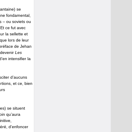
uantaine) se
rine fondamental,
s – ou soviets ou
Et ce fut avec
r la sellette et
que lors de leur
 préface de Jehan
 devenir
Les
’en intensifier la
sciter d’aucuns
tions, et ce, bien
urs
es) se situent
oin qu’aura
nitive,
éré, d’enfoncer