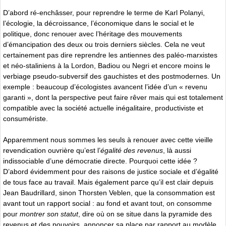
D’abord ré-enchâsser, pour reprendre le terme de Karl Polanyi,
l’écologie, la décroissance, l’économique dans le social et le
politique, donc renouer avec l’héritage des mouvements
d’émancipation des deux ou trois derniers siècles. Cela ne veut
certainement pas dire reprendre les antiennes des paléo-marxistes
et néo-staliniens à la Lordon, Badiou ou Negri et encore moins le
verbiage pseudo-subversif des gauchistes et des postmodernes. Un
exemple : beaucoup d’écologistes avancent l’idée d’un « revenu
garanti », dont la perspective peut faire rêver mais qui est totalement
compatible avec la société actuelle inégalitaire, productiviste et
consumériste.
Apparemment nous sommes les seuls à renouer avec cette vieille
revendication ouvrière qu’est l’
égalité des revenus
, là aussi
indissociable d’une démocratie directe. Pourquoi cette idée ?
D’abord évidemment pour des raisons de justice sociale et d’égalité
de tous face au travail. Mais également parce qu’il est clair depuis
Jean Baudrillard, sinon Thorsten Veblen, que la consommation est
avant tout un rapport social : au fond et avant tout, on consomme
pour
montrer son statut
, dire où on se situe dans la pyramide des
revenus et des pouvoirs, annoncer sa place par rapport au modèle