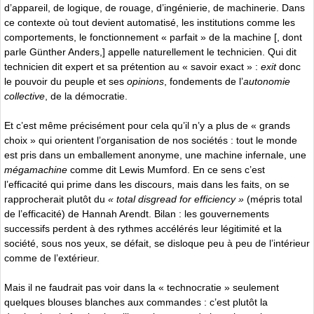
d’appareil, de logique, de rouage, d’ingénierie, de machinerie. Dans
ce contexte où tout devient automatisé, les institutions comme les
comportements, le fonctionnement « parfait » de la machine [, dont
parle Günther Anders,] appelle naturellement le technicien. Qui dit
technicien dit expert et sa prétention au « savoir exact » :
exit
donc
le pouvoir du peuple et ses
opinions
, fondements de l’
autonomie
collective
, de la démocratie.
Et c’est même précisément pour cela qu’il n’y a plus de « grands
choix » qui orientent l’organisation de nos sociétés : tout le monde
est pris dans un emballement anonyme, une machine infernale, une
mégamachine
comme dit Lewis Mumford. En ce sens c’est
l’efficacité qui prime dans les discours, mais dans les faits, on se
rapprocherait plutôt du
« total disgread for efficiency »
(mépris total
de l’efficacité) de Hannah Arendt. Bilan : les gouvernements
successifs perdent à des rythmes accélérés leur légitimité et la
société, sous nos yeux, se défait, se disloque peu à peu de l’intérieur
comme de l’extérieur.
Mais il ne faudrait pas voir dans la « technocratie » seulement
quelques blouses blanches aux commandes : c’est plutôt la