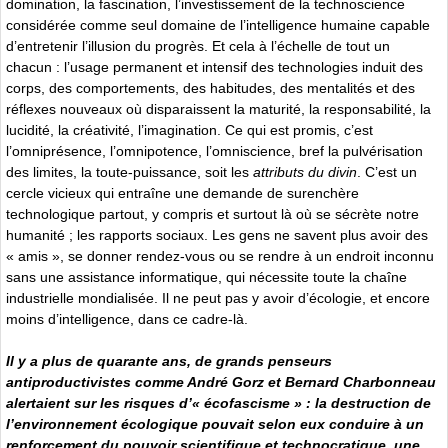
domination, la fascination, l’investissement de la technoscience
considérée comme seul domaine de l’intelligence humaine capable
d’entretenir l’illusion du progrès. Et cela à l’échelle de tout un
chacun : l’usage permanent et intensif des technologies induit des
corps, des comportements, des habitudes, des mentalités et des
réflexes nouveaux où disparaissent la maturité, la responsabilité, la
lucidité, la créativité, l’imagination. Ce qui est promis, c’est
l’omniprésence, l’omnipotence, l’omniscience, bref la pulvérisation
des limites, la toute-puissance, soit les
attributs du divin
. C’est un
cercle vicieux qui entraîne une demande de surenchère
technologique partout, y compris et surtout là où se sécrète notre
humanité ; les rapports sociaux. Les gens ne savent plus avoir des
« amis », se donner rendez-vous ou se rendre à un endroit inconnu
sans une assistance informatique, qui nécessite toute la chaîne
industrielle mondialisée. Il ne peut pas y avoir d’écologie, et encore
moins d’intelligence, dans ce cadre-là.
Il y a plus de quarante ans, de grands penseurs
antiproductivistes comme André Gorz et Bernard Charbonneau
alertaient sur les risques d’« écofascisme » : la destruction de
l’environnement écologique pouvait selon eux conduire à un
renforcement du pouvoir scientifique et technocratique, une