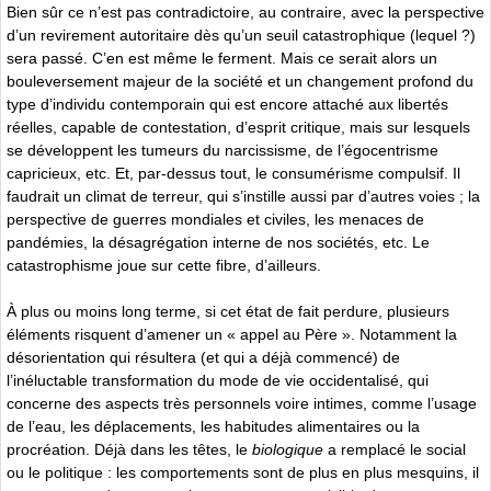
Bien sûr ce n’est pas contradictoire, au contraire, avec la perspective
d’un revirement autoritaire dès qu’un seuil catastrophique (lequel ?)
sera passé. C’en est même le ferment. Mais ce serait alors un
bouleversement majeur de la société et un changement profond du
type d’individu contemporain qui est encore attaché aux libertés
réelles, capable de contestation, d’esprit critique, mais sur lesquels
se développent les tumeurs du narcissisme, de l’égocentrisme
capricieux, etc. Et, par-dessus tout, le consumérisme compulsif. Il
faudrait un climat de terreur, qui s’instille aussi par d’autres voies ; la
perspective de guerres mondiales et civiles, les menaces de
pandémies, la désagrégation interne de nos sociétés, etc. Le
catastrophisme joue sur cette fibre, d’ailleurs.
À plus ou moins long terme, si cet état de fait perdure, plusieurs
éléments risquent d’amener un « appel au Père ». Notamment la
désorientation qui résultera (et qui a déjà commencé) de
l’inéluctable transformation du mode de vie occidentalisé, qui
concerne des aspects très personnels voire intimes, comme l’usage
de l’eau, les déplacements, les habitudes alimentaires ou la
procréation. Déjà dans les têtes, le
biologique
a remplacé le social
ou le politique : les comportements sont de plus en plus mesquins, il