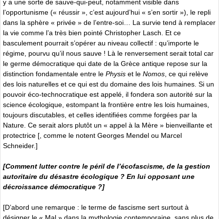
y a une sorte de sauve-qui-peut, notamment visible dans
l’opportunisme (« réussir », c’est aujourd’hui « s’en sortir »), le repli
dans la sphère « privée » de l’entre-soi… La survie tend à remplacer
la vie comme l’a très bien pointé Christopher Lasch. Et ce
basculement pourrait s’opérer au niveau collectif : qu’importe le
régime, pourvu qu’il nous sauve ! Là le renversement serait total car
le germe démocratique qui date de la Grèce antique repose sur la
distinction fondamentale entre le
Physis
et le
Nomos
, ce qui relève
des lois naturelles et ce qui est du domaine des lois humaines. Si un
pouvoir éco-technocratique est appelé, il fondera son autorité sur la
science écologique, estompant la frontière entre les lois humaines,
toujours discutables, et celles identifiées comme forgées par la
Nature. Ce serait alors plutôt un « appel à la Mère » bienveillante et
protectrice [, comme le notent Georges Mendel ou Marcel
Schneider.]
[Comment lutter contre le péril de l’écofascisme, de la gestion
autoritaire du désastre écologique ? En lui opposant une
décroissance démocratique ?]
[D’abord une remarque : le terme de fascisme sert surtout à
désigner le « Mal » dans la mythologie contemporaine, sans plus de