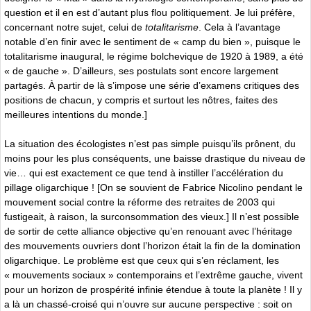
question et il en est d’autant plus flou politiquement. Je lui préfère,
concernant notre sujet, celui de
totalitarisme
. Cela à l’avantage
notable d’en finir avec le sentiment de « camp du bien », puisque le
totalitarisme inaugural, le régime bolchevique de 1920 à 1989, a été
« de gauche ». D’ailleurs, ses postulats sont encore largement
partagés. À partir de là s’impose une série d’examens critiques des
positions de chacun, y compris et surtout les nôtres, faites des
meilleures intentions du monde.]
La situation des écologistes n’est pas simple puisqu’ils prônent, du
moins pour les plus conséquents, une baisse drastique du niveau de
vie… qui est exactement ce que tend à instiller l’accélération du
pillage oligarchique ! [On se souvient de Fabrice Nicolino pendant le
mouvement social contre la réforme des retraites de 2003 qui
fustigeait, à raison, la surconsommation des vieux.] Il n’est possible
de sortir de cette alliance objective qu’en renouant avec l’héritage
des mouvements ouvriers dont l’horizon était la fin de la domination
oligarchique. Le problème est que ceux qui s’en réclament, les
« mouvements sociaux » contemporains et l’extrême gauche, vivent
pour un horizon de prospérité infinie étendue à toute la planète ! Il y
a là un chassé-croisé qui n’ouvre sur aucune perspective : soit on