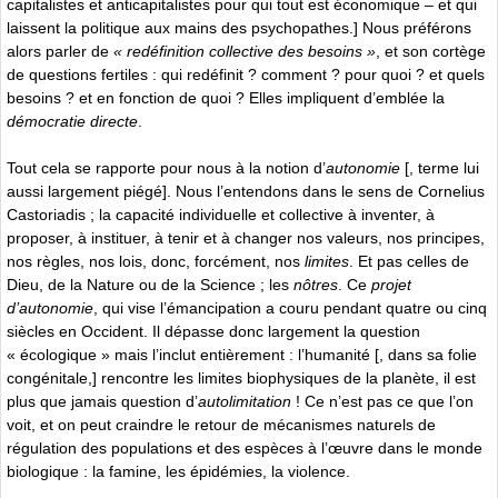
capitalistes et anticapitalistes pour qui tout est économique – et qui
laissent la politique aux mains des psychopathes.] Nous préférons
alors parler de
« redéfinition collective des besoins »
, et son cortège
de questions fertiles : qui redéfinit ? comment ? pour quoi ? et quels
besoins ? et en fonction de quoi ? Elles impliquent d’emblée la
démocratie directe
.
Tout cela se rapporte pour nous à la notion d’
autonomie
[, terme lui
aussi largement piégé]. Nous l’entendons dans le sens de Cornelius
Castoriadis ; la capacité individuelle et collective à inventer, à
proposer, à instituer, à tenir et à changer nos valeurs, nos principes,
nos règles, nos lois, donc, forcément, nos
limites
. Et pas celles de
Dieu, de la Nature ou de la Science ; les
nôtres
. Ce
projet
d’autonomie
, qui vise l’émancipation a couru pendant quatre ou cinq
siècles en Occident. Il dépasse donc largement la question
« écologique » mais l’inclut entièrement : l’humanité [, dans sa folie
congénitale,] rencontre les limites biophysiques de la planète, il est
plus que jamais question d’
autolimitation
! Ce n’est pas ce que l’on
voit, et on peut craindre le retour de mécanismes naturels de
régulation des populations et des espèces à l’œuvre dans le monde
biologique : la famine, les épidémies, la violence.