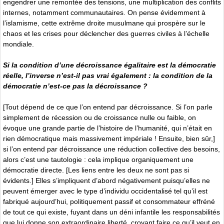
engendrer une remontée des tensions, une multiplication des conflits
internes, notamment communautaires. On pense évidemment à
l’islamisme, cette extrême droite musulmane qui prospère sur le
chaos et les crises pour déclencher des guerres civiles à l’échelle
mondiale.
Si la condition d’une décroissance égalitaire est la démocratie
réelle, l’inverse n’est-il pas vrai également : la condition de la
démocratie n’est-ce pas la décroissance ?
[Tout dépend de ce que l’on entend par décroissance. Si l’on parle
simplement de récession ou de croissance nulle ou faible, on
évoque une grande partie de l’histoire de l’humanité, qui n’était en
rien démocratique mais massivement impériale ! Ensuite, bien sûr,]
si l’on entend par décroissance une réduction collective des besoins,
alors c’est une tautologie : cela implique organiquement une
démocratie directe. [Les liens entre les deux ne sont pas si
évidents.] Elles s’impliquent d’abord négativement puisqu’elles ne
peuvent émerger avec le type d’individu occidentalisé tel qu’il est
fabriqué aujourd’hui, politiquement passif et consommateur effréné
de tout ce qui existe, fuyant dans un déni infantile les responsabilités
que lui donne son extraordinaire liberté, croyant faire ce qu’il veut en