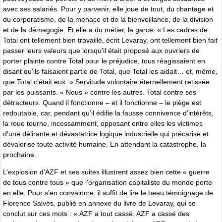
avec ses salariés. Pour y parvenir, elle joue de tout, du chantage et
du corporatisme, de la menace et de la bienveillance, de la division
et de la démagogie. Et elle a du métier, la garce. « Les cadres de
Total ont tellement bien travaillé, écrit Levaray, ont tellement bien fait
passer leurs valeurs que lorsqu’il était proposé aux ouvriers de
porter plainte contre Total pour le préjudice, tous réagissaient en
disant qu’ils faisaient partie de Total, que Total les aidait… et, même,
que Total c’était eux. » Servitude volontaire éternellement retissée
par les puissants. « Nous » contre les autres. Total contre ses
détracteurs. Quand il fonctionne – et il fonctionne – le piège est
redoutable, car, pendant qu’il édifie la fausse connivence d’intérêts,
la roue tourne, incessamment, opposant entre elles les victimes
d’une délirante et dévastatrice logique industrielle qui précarise et
dévalorise toute activité humaine. En attendant la catastrophe, la
prochaine.
L’explosion d’AZF et ses suites illustrent assez bien cette « guerre
de tous contre tous » que l’organisation capitaliste du monde porte
en elle. Pour s’en convaincre, il suffit de lire le beau témoignage de
Florence Salvès, publié en annexe du livre de Levaray, qui se
conclut sur ces mots : « AZF a tout cassé. AZF a cassé des