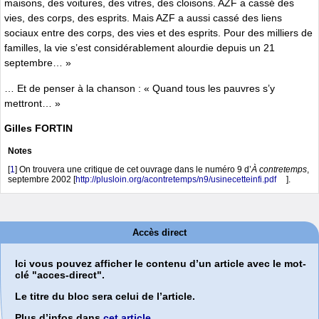
maisons, des voitures, des vitres, des cloisons. AZF a cassé des
vies, des corps, des esprits. Mais AZF a aussi cassé des liens
sociaux entre des corps, des vies et des esprits. Pour des milliers de
familles, la vie s’est considérablement alourdie depuis un 21
septembre… »
… Et de penser à la chanson : « Quand tous les pauvres s’y
mettront… »
Gilles FORTIN
Notes
[
1
]
On trouvera une critique de cet ouvrage dans le numéro 9 d’
À contretemps
,
septembre 2002 [
http://plusloin.org/acontretemps/n9/usinecetteinfi.pdf
].
Accès direct
Ici vous pouvez afficher le contenu d’un article avec le mot-
clé "acces-direct".
Le titre du bloc sera celui de l’article.
Plus d’infos dans
cet article