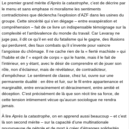
Le premier grand mérite d’
Après la catastrophe
, c’est de décrire par
le menu et sans emphase ni moralisme les sentiments
contradictoires que déclencha l’explosion d’AZF dans les usines du
groupe. Cette sincérité qui s’en dégage – entre exaspération et
compréhension – fait de ce livre un indispensable témoignage sur la
complexité et l’ambivalence du monde du travail. Car Levaray ne
juge pas, il dit ce qu’il en est du fatalisme qui le gagne, des illusions
qui perdurent, des faux combats qu’il s’invente pour vaincre
l’angoisse du chômage. Il ne cache rien de la « fierté machiste » qui
l’habite et de l’ « esprit de corps » qui le hante, mais il le fait de
l’intérieur, en y étant, avec le désir de comprendre et de jouer son
rôle, non d’éclaireur, mais de révélateur, de contradicteur,
d’empêcheur. Le sentiment de classe, chez lui, ouvre sur une
permanente dualité : en être et fuir, sur le fil entre appartenance et
marginalité, entre enracinement et déracinement, entre amitié et
déception. C’est précisément de là que son récit tire sa force, de
cette tension intimement vécue qu’aucun sociologue ne rendra
jamais.
À lire
Après la catastrophe
, on en apprend aussi beaucoup – et c’est
là son second mérite – sur la capacité d’une multinationale
pourvoyeuse de pétrole et de mort à créer d’étranges solidarités