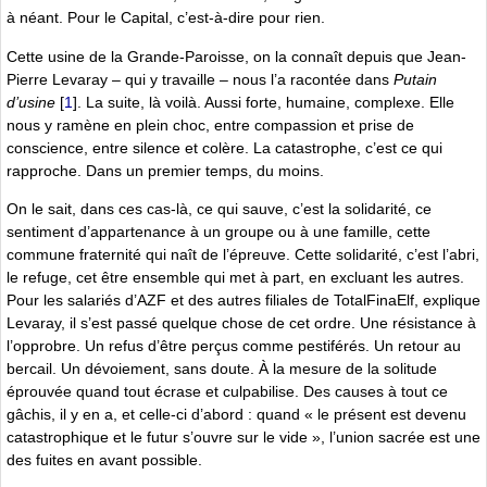
à néant. Pour le Capital, c’est-à-dire pour rien.
Cette usine de la Grande-Paroisse, on la connaît depuis que Jean-
Pierre Levaray – qui y travaille – nous l’a racontée dans
Putain
d’usine
[
1
]
. La suite, là voilà. Aussi forte, humaine, complexe. Elle
nous y ramène en plein choc, entre compassion et prise de
conscience, entre silence et colère. La catastrophe, c’est ce qui
rapproche. Dans un premier temps, du moins.
On le sait, dans ces cas-là, ce qui sauve, c’est la solidarité, ce
sentiment d’appartenance à un groupe ou à une famille, cette
commune fraternité qui naît de l’épreuve. Cette solidarité, c’est l’abri,
le refuge, cet être ensemble qui met à part, en excluant les autres.
Pour les salariés d’AZF et des autres filiales de TotalFinaElf, explique
Levaray, il s’est passé quelque chose de cet ordre. Une résistance à
l’opprobre. Un refus d’être perçus comme pestiférés. Un retour au
bercail. Un dévoiement, sans doute. À la mesure de la solitude
éprouvée quand tout écrase et culpabilise. Des causes à tout ce
gâchis, il y en a, et celle-ci d’abord : quand « le présent est devenu
catastrophique et le futur s’ouvre sur le vide », l’union sacrée est une
des fuites en avant possible.