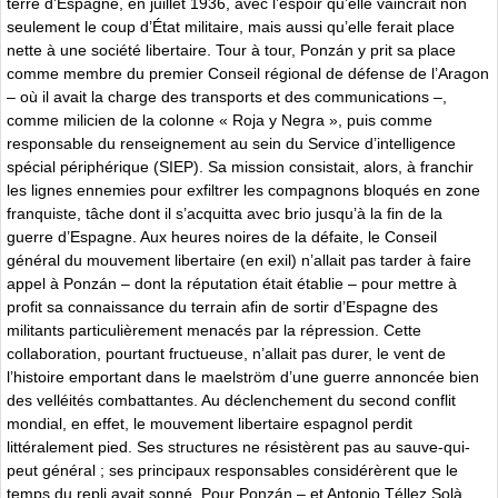
terre d’Espagne, en juillet 1936, avec l’espoir qu’elle vaincrait non
seulement le coup d’État militaire, mais aussi qu’elle ferait place
nette à une société libertaire. Tour à tour, Ponzán y prit sa place
comme membre du premier Conseil régional de défense de l’Aragon
– où il avait la charge des transports et des communications –,
comme milicien de la colonne « Roja y Negra », puis comme
responsable du renseignement au sein du Service d’intelligence
spécial périphérique (SIEP). Sa mission consistait, alors, à franchir
les lignes ennemies pour exfiltrer les compagnons bloqués en zone
franquiste, tâche dont il s’acquitta avec brio jusqu’à la fin de la
guerre d’Espagne. Aux heures noires de la défaite, le Conseil
général du mouvement libertaire (en exil) n’allait pas tarder à faire
appel à Ponzán – dont la réputation était établie – pour mettre à
profit sa connaissance du terrain afin de sortir d’Espagne des
militants particulièrement menacés par la répression. Cette
collaboration, pourtant fructueuse, n’allait pas durer, le vent de
l’histoire emportant dans le maelström d’une guerre annoncée bien
des velléités combattantes. Au déclenchement du second conflit
mondial, en effet, le mouvement libertaire espagnol perdit
littéralement pied. Ses structures ne résistèrent pas au sauve-qui-
peut général ; ses principaux responsables considérèrent que le
temps du repli avait sonné. Pour Ponzán – et Antonio Téllez Solà