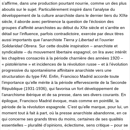
s’affirme, dans une production pourtant nourrie, comme un des plus
aboutis sur le sujet. Particulièrement inspiré dans l’analyse du
développement de la culture anarchiste dans le dernier tiers du XIXe
siècle, il aborde avec pertinence la question de l’éclosion des
groupes d’affinité anarchistes au début du XXe siècle et s’arrête en
détail sur l’influence, parfois contradictoire, exercée par deux titres
aussi importants que l’anarchiste
Tierra y Libertad
et l’ouvrier
Solidaridad Obrera.
Sur cette double inspiration – anarchiste et
syndicaliste – du mouvement libertaire espagnol, on lira avec intérêt
les chapitres consacrés à la période charnière des années 1920 –
« pistolérisme » et incidences de la révolution russe – et à l’évolution
progressive du spontanéisme affinitaire anarchiste vers une
structuration du type FAI. Enfin, Francisco Madrid accorde toute
l’importance qu’elle mérite à la période effervescente de la Seconde
République (1931-1936), qui favorisa un fort développement de
l’anarchisme ibérique et de sa presse, dans ses divers courants. En
épilogue, Francisco Madrid évoque, mais comme en pointillé, la
période de la révolution espagnole. C’est qu’elle marque, pour lui, un
moment tout à fait à part, où la presse anarchiste abandonne, en ce
qui concerne ses grands titres du moins, certaines de ses qualités
essentielles – pluralité d’opinions, éclectisme, sens critique – pour se