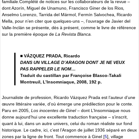
familiale.Complété de notices sur les collaborateurs de la revue
–
dont Azorín, Miguel de Unamuno, Francisco Giner de los Rios
,
Anselmo Lorenzo, Tarrida del Mármol, Fermín Salvochea, Ricardo
Mella, pour n’en citer que quelques-uns –, l’ouvrage de Javier del
Valle-Inclán se présente, dès à présent, comme le livre de référence
sur la première époque de
La Revista Blanca.
■ VÁZQUEZ PRADA, Ricardo
DANS UN VILLAGE D’ARAGON DONT JE NE VEUX
PAS RAPPELER LE NOM…
Traduit du castillan par Françoise Blasco-Takali
Montreuil, L’Insomniaque, 2008, 192 p.
Journaliste de profession, Ricardo Vázquez Prada est l’auteur d’une
œuvre littéraire variée, d’où émerge une prédilection pour le conte.
Paru en 2005,
Los inocentes de Ginel
–
dont L’Insomniaque nous
donne aujourd’hui une excellente traduction française – s’inscrit,
quant à lui, dans un autre univers, celui du roman réaliste sur fond
historique. Le cadre, ici, c’est l’Aragon de juillet 1936 séparé en deux
zones par la ligne de front. Tout commence à Ginel
[
5
]
, village