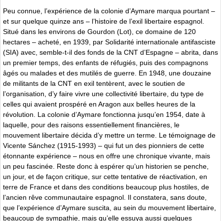
Peu connue, l’expérience de la colonie d’Aymare marqua pourtant –
et sur quelque quinze ans – l’histoire de l’exil libertaire espagnol.
Situé dans les environs de Gourdon (Lot), ce domaine de 120
hectares – acheté, en 1939, par Solidarité internationale antifasciste
(SIA) avec, semble-t-il des fonds de la CNT d’Espagne – abrita, dans
un premier temps, des enfants de réfugiés, puis des compagnons
âgés ou malades et des mutilés de guerre. En 1948, une douzaine
de militants de la CNT en exil tentèrent, avec le soutien de
l’organisation, d’y faire vivre une collectivité libertaire, du type de
celles qui avaient prospéré en Aragon aux belles heures de la
révolution. La colonie d’Aymare fonctionna jusqu’en 1954, date à
laquelle, pour des raisons essentiellement financières, le
mouvement libertaire décida d’y mettre un terme. Le témoignage de
Vicente Sánchez (1915-1993) – qui fut un des pionniers de cette
étonnante expérience – nous en offre une chronique vivante, mais
un peu fascinée. Reste donc à espérer qu’un historien se penche,
un jour, et de façon critique, sur cette tentative de réactivation, en
terre de France et dans des conditions beaucoup plus hostiles, de
l’ancien rêve communautaire espagnol. Il constatera, sans doute,
que l’expérience d’Aymare suscita, au sein du mouvement libertaire,
beaucoup de sympathie, mais qu’elle essuya aussi quelques