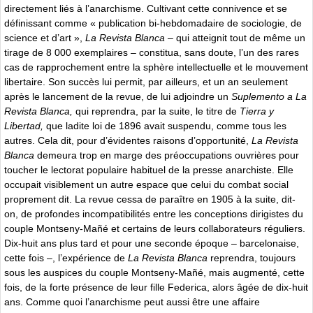
directement liés à l’anarchisme. Cultivant cette connivence et se
définissant comme « publication bi-hebdomadaire de sociologie, de
science et d’art »,
La Revista Blanca –
qui atteignit tout de même un
tirage de 8 000 exemplaires –
constitua, sans doute, l’un des rares
cas de rapprochement entre la sphère intellectuelle et le mouvement
libertaire. Son succès lui permit, par ailleurs, et un an seulement
après le lancement de la revue, de lui adjoindre un
Suplemento a La
Revista Blanca,
qui reprendra, par la suite, le titre de
Tierra y
Libertad,
que ladite loi de 1896 avait suspendu, comme tous les
autres.
Cela dit, pour d’évidentes raisons d’opportunité,
La Revista
Blanca
demeura trop en marge des préoccupations ouvrières pour
toucher le lectorat populaire habituel de la presse anarchiste. Elle
occupait visiblement un autre espace que celui du combat social
proprement dit. La revue
cessa de paraître en 1905 à la suite, dit-
on, de profondes incompatibilités entre les conceptions dirigistes du
couple Montseny-Mañé et certains de leurs collaborateurs réguliers.
Dix-huit ans plus tard et pour une seconde époque – barcelonaise,
cette fois –, l’expérience de
La Revista Blanca
reprendra, toujours
sous les auspices du couple Montseny-Mañé, mais augmenté, cette
fois, de la forte présence de leur fille Federica, alors âgée de dix-huit
ans. Comme quoi l’anarchisme peut aussi être une affaire