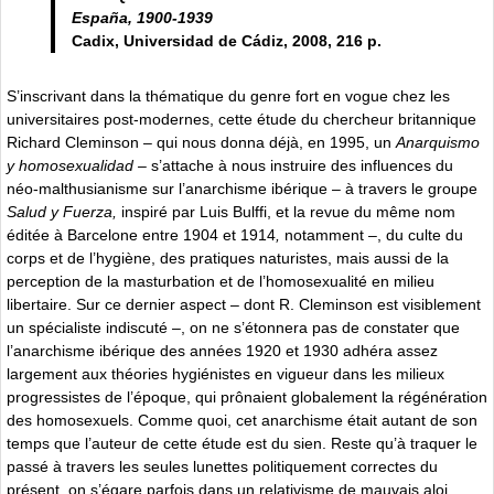
España, 1900-1939
Cadix, Universidad de Cádiz, 2008, 216 p.
S’inscrivant dans la thématique du genre fort en vogue chez les
universitaires post-modernes, cette étude du chercheur britannique
Richard Cleminson – qui nous donna déjà, en 1995, un
Anarquismo
y homosexualidad –
s’attache à nous instruire des influences du
néo-malthusianisme sur l’anarchisme ibérique – à travers le groupe
Salud y Fuerza,
inspiré par Luis Bulffi, et la revue du même nom
éditée à Barcelone entre
1904 et 1914
,
notamment –, du culte du
corps et de l’hygiène, des pratiques naturistes, mais aussi de la
perception de la masturbation et de l’homosexualité en milieu
libertaire. Sur ce dernier aspect – dont R. Cleminson est visiblement
un spécialiste indiscuté –, on ne s’étonnera pas de constater que
l’anarchisme ibérique des années 1920 et 1930 adhéra assez
largement aux théories hygiénistes en vigueur dans les milieux
progressistes de l’époque, qui prônaient globalement la régénération
des homosexuels. Comme quoi, cet anarchisme était autant de son
temps que l’auteur de cette étude est du sien. Reste qu’à traquer le
passé à travers les seules lunettes politiquement correctes du
présent, on s’égare parfois dans un relativisme de mauvais aloi,