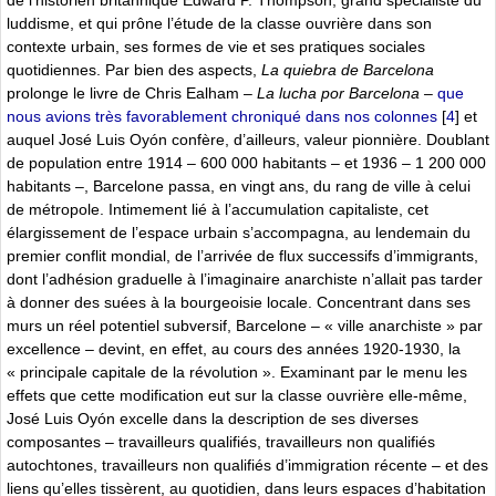
luddisme, et qui prône l’étude de la classe ouvrière dans son
contexte urbain, ses formes de vie et ses pratiques sociales
quotidiennes. Par bien des aspects,
La quiebra de Barcelona
prolonge le livre de Chris Ealham –
La lucha por Barcelona –
que
nous avions très favorablement chroniqué dans nos colonnes
[
4
]
et
auquel José Luis Oyón confère, d’ailleurs, valeur pionnière. Doublant
de population entre 1914 – 600 000 habitants – et 1936 – 1 200 000
habitants –, Barcelone passa, en vingt ans, du rang de ville à celui
de métropole. Intimement lié à l’accumulation capitaliste, cet
élargissement de l’espace urbain s’accompagna, au lendemain du
premier conflit mondial, de l’arrivée de flux successifs d’immigrants,
dont l’adhésion graduelle à l’imaginaire anarchiste n’allait pas tarder
à donner des suées à la bourgeoisie locale. Concentrant dans ses
murs un réel potentiel subversif, Barcelone – « ville anarchiste » par
excellence – devint, en effet, au cours des années 1920-1930, la
« principale capitale de la révolution ». Examinant par le menu les
effets que cette modification eut sur la classe ouvrière elle-même,
José Luis Oyón excelle dans la description de ses diverses
composantes – travailleurs qualifiés, travailleurs non qualifiés
autochtones, travailleurs non qualifiés d’immigration récente – et des
liens qu’elles tissèrent, au quotidien, dans leurs espaces d’habitation