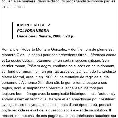
couler, à sa manière, dans le discours propagandiste imposé par les
circonstances.
■ MONTERO GLEZ
POLVORA NEGRA
Barcelone, Planeta, 2008, 328 p.
Romancier, Roberto Montero Gónzalez – dont le nom de plume est
Montero Glez – a connu pour ses précédents titres –
Manteca colorá
et
La noche obliga,
notamment
–
un
certain succès critique. Son
dernier roman,
Pólvora negra,
confirme ce succès en nous donnant,
sur fond de roman noir, un portrait assez convaincant de l’anarchiste
Mateo Morral, auteur, en 1906, d’une tentative de régicide sur la
personne d’Alphonse XIII. Bien sûr, le genre romanesque a ses
règles, dont la simplification narrative, et celles-ci ne font pas
toujours bon ménage avec la complexité historique, mais l’auteur s’y
entend assez en technique littéraire et en anarchisme pour restituer
avec justesse et sympathie les combats d’une époque où, pensait-
on, le régicide relevait de la question sociale – et de sa solution. Il
ressort, en tout cas, de ces pages quelques précieuses notations sur