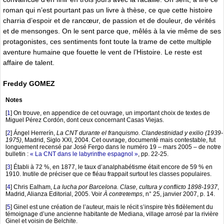
roman qui n’est pourtant pas un livre à thèse, ce que cette histoire
charria d’espoir et de rancœur, de passion et de douleur, de vérités
et de mensonges. On le sent parce que, mêlés à la vie même de ses
protagonistes, ces sentiments font toute la trame de cette multiple
aventure humaine que fouette le vent de l’Histoire. Le reste est
affaire de talent.
Freddy GOMEZ
Notes
[
1
]
On trouve, en appendice de cet ouvrage, un important choix de textes de
Miguel Pérez Cordón, dont ceux concernant Casas Viejas.
[
2
]
Ángel Herrerín,
La CNT durante el franquismo. Clandestinidad y exilio (1939-
1975)
, Madrid, Siglo XXI, 2004. Cet ouvrage, documenté mais contestable, fut
longuement recensé par José Fergo dans le numéro 19 – mars 2005 – de notre
bulletin :
« La CNT dans le labyrinthe espagnol »
, pp. 22-25.
[
3
]
Établi à 72 %, en 1877, le taux d’analphabétisme était encore de 59 % en
1910. Inutile de préciser que ce fléau frappait surtout les classes populaires.
[
4
]
Chris Ealham,
La lucha por Barcelona. Clase, cultura y conflicto 1898-1937
,
Madrid, Alianza Editorial, 2005. Voir
À contretemps
, n° 25, janvier 2007, p. 14.
[
5
]
Ginel est une création de l’auteur, mais le récit s’inspire très fidèlement du
témoignage d’une ancienne habitante de Mediana, village arrosé par la rivière
Ginel et voisin de Belchite.