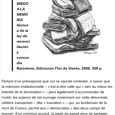
MIEDO
A LA
MEMO
RIA
Histori
a de la
ley de
reconci
liación
y
concor
dia
Barcelone, Ediciones Flor de Viento, 2008, 308 p.
Partant d’un présupposé que nul ne saurait contester, à savoir que
la mémoire institutionnelle – c’est-à-dire celle qui « sert au mieux les
intérêts de la domination » – peut également s’accommoder de
l’oubli, les auteurs de cet ouvrage reviennent sur cette désormais
célèbre transaction – dite « transition » – qui, au lendemain de la
mort de Franco, permit aux « démocrates » des deux camps de
tourner, d’un commun accord, la page du passé pour se partager,