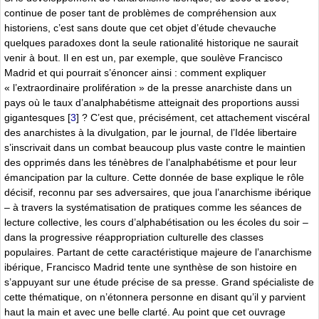
continue de poser tant de problèmes de compréhension aux
historiens, c’est sans doute que cet objet d’étude chevauche
quelques paradoxes dont la seule rationalité historique ne saurait
venir à bout. Il en est un, par exemple, que soulève Francisco
Madrid et qui pourrait s’énoncer ainsi : comment expliquer
« l’extraordinaire prolifération » de la presse anarchiste dans un
pays où le taux d’analphabétisme atteignait des proportions aussi
gigantesques
[
3
]
? C’est que, précisément, cet attachement viscéral
des anarchistes à la divulgation, par le journal, de l’Idée libertaire
s’inscrivait dans un combat beaucoup plus vaste contre le maintien
des opprimés dans les ténèbres de l’analphabétisme et pour leur
émancipation par la culture. Cette donnée de base explique le rôle
décisif, reconnu par ses adversaires, que joua l’anarchisme ibérique
– à travers la systématisation de pratiques comme les séances de
lecture collective, les cours d’alphabétisation ou les écoles du soir –
dans la progressive réappropriation culturelle des classes
populaires. Partant de cette caractéristique majeure de l’anarchisme
ibérique, Francisco Madrid tente une synthèse de son histoire en
s’appuyant sur une étude précise de sa presse. Grand spécialiste de
cette thématique, on n’étonnera personne en disant qu’il y parvient
haut la main et avec une belle clarté. Au point que cet ouvrage