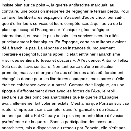
insiste bien sur ce point –, la guerre antifasciste marquait, au
contraire, une occasion inespérée de regagner le terrain perdu. Pour
ce faire, les libertaires espagnols n’avaient d’autre choix, pensait-il,
que d’offrir leurs services et leurs compétences à qui, au vu de la
place qu’occupait l’Espagne sur l’échiquier géostratégique
international, en avait le plus besoin : les services secrets alliés,
principalement britanniques. En Espagne, certains militants avaient
déjà franchi le pas. La réponse des instances du mouvement
libertaire espagnol fut sans appel : c’était entraîner l’anarchisme
« sur des sentiers tortueux et obscurs ». À l’évidence, Antonio Téllez
Solà est de l’avis contraire. Non tant parce qu’une implication
prompte, massive et organisée aux côtés des alliés eût forcément
changé la donne pour les libertaires espagnols, mais parce qu’elle
était en cohérence avec leur passé. Comme était illogique, en une
époque d’affrontement direct avec les forces de l’Axe, le repli
sectaire sur des principes anarchistes que la guerre d’Espagne
avait, elle-même, fait voler en éclats. C’est ainsi que Ponzán suivit sa
route, s’impliquant sans compter dans l’organisation du réseau
britannique, dit « Pat O’Leary », la plus importante filière d’évasion
pyrénéenne de la guerre. Sans la participation des passeurs
anarchistes, mis à disposition du réseau par Ponzán, elle n’eût pas