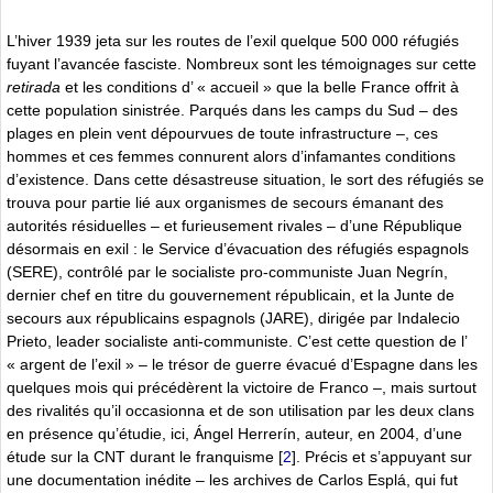
L’hiver 1939 jeta sur les routes de l’exil quelque 500 000 réfugiés
fuyant l’avancée fasciste. Nombreux sont les témoignages sur cette
retirada
et les conditions d’ « accueil » que la belle France offrit à
cette population sinistrée. Parqués dans les camps du Sud – des
plages en plein vent dépourvues de toute infrastructure –, ces
hommes et ces femmes connurent alors d’infamantes conditions
d’existence. Dans cette désastreuse situation, le sort des réfugiés se
trouva pour partie lié aux organismes de secours émanant des
autorités résiduelles – et furieusement rivales – d’une République
désormais en exil : le Service d’évacuation des réfugiés espagnols
(SERE), contrôlé par le socialiste pro-communiste Juan Negrín,
dernier chef en titre du gouvernement républicain, et la Junte de
secours aux républicains espagnols (JARE), dirigée par Indalecio
Prieto, leader socialiste anti-communiste. C’est cette question de l’
« argent de l’exil » – le trésor de guerre évacué d’Espagne dans les
quelques mois qui précédèrent la victoire de Franco –, mais surtout
des rivalités qu’il occasionna et de son utilisation par les deux clans
en présence qu’étudie, ici, Ángel Herrerín, auteur, en 2004, d’une
étude sur la CNT durant le franquisme
[
2
]
. Précis et s’appuyant sur
une documentation inédite – les archives de Carlos Esplá, qui fut