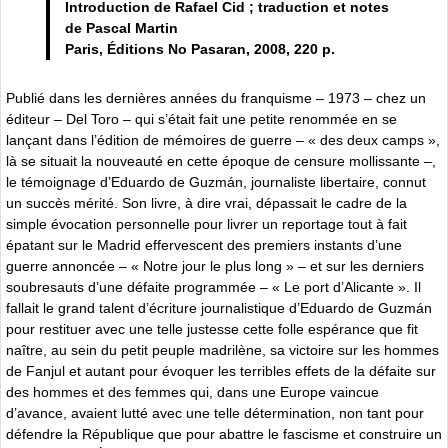
Introduction de Rafael Cid ; traduction et notes
de Pascal Martin
Paris, Éditions No Pasaran, 2008, 220 p.
Publié dans les dernières années du franquisme – 1973 – chez un
éditeur – Del Toro – qui s’était fait une petite renommée en se
lançant dans l’édition de mémoires de guerre – « des deux camps »,
là se situait la nouveauté en cette époque de censure mollissante –,
le témoignage d’Eduardo de Guzmán, journaliste libertaire, connut
un succès mérité. Son livre, à dire vrai, dépassait le cadre de la
simple évocation personnelle pour livrer un reportage tout à fait
épatant sur le Madrid effervescent des premiers instants d’une
guerre annoncée – « Notre jour le plus long » – et sur les derniers
soubresauts d’une défaite programmée – « Le port d’Alicante ». Il
fallait le grand talent d’écriture journalistique d’Eduardo de Guzmán
pour restituer avec une telle justesse cette folle espérance que fit
naître, au sein du petit peuple madrilène, sa victoire sur les hommes
de Fanjul et autant pour évoquer les terribles effets de la défaite sur
des hommes et des femmes qui, dans une Europe vaincue
d’avance, avaient lutté avec une telle détermination, non tant pour
défendre la République que pour abattre le fascisme et construire un