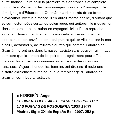
autre monde. Édité pour la première fois en français et complété
d’un utile « Mémento des personnages cités dans l’ouvrage », le
témoignage d’Eduardo de Guzmán n’a rien perdu de sa force
d’évocation. Avec la distance, il en aurait même gagné, d’autant que
se sont estompées certaines polémiques qui agitèrent le mouvement
libertaire lors de sa parution en espagnol. Ici et là, on reprocha,
alors, à Eduardo de Guzmán d’avoir cédé au ressentiment en
opposant le sort envié de ceux qui purent quitter Alicante par la mer
à celui, désastreux, de milliers d’autres qui, comme Eduardo de
Guzmán, furent pris dans la nasse fasciste sans pouvoir fuir. Il faut
admettre que la « mort de l’espoir » eut également pour effet
d’araser les anciennes connivences et de susciter quelques
rancœurs. Aujourd’hui que les témoins ont disparu, il reste une
histoire diablement humaine, que le témoignage d’Eduardo de
Guzmán contribue à restituer.
■ HERRERÍN, Ángel
EL DINERO DEL EXILIO : INDALECIO PRIETO Y
LAS PUGNAS DE POSGUERRA (1939-1947)
Madrid, Siglo XXI de España Ed., 2007, 252 p.