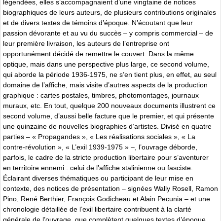
légendées, elles s’accompagnaient d’une vingtaine de notices
biographiques de leurs auteurs, de plusieurs contributions originales
et de divers textes de témoins d’époque. N’écoutant que leur
passion dévorante et au vu du succès – y compris commercial – de
leur première livraison, les auteurs de l’entreprise ont
opportunément décidé de remettre le couvert. Dans la même
optique, mais dans une perspective plus large, ce second volume,
qui aborde la période 1936-1975, ne s’en tient plus, en effet, au seul
domaine de l’affiche, mais visite d’autres aspects de la production
graphique : cartes postales, timbres, photomontages, journaux
muraux, etc. En tout, quelque 200 nouveaux documents illustrent ce
second volume, d’aussi belle facture que le premier, et qui présente
une quinzaine de nouvelles biographies d’artistes. Divisé en quatre
parties – « Propagandes », « Les réalisations sociales », « La
contre-révolution », « L’exil 1939-1975 » –, l’ouvrage déborde,
parfois, le cadre de la stricte production libertaire pour s’aventurer
en territoire ennemi : celui de l’affiche stalinienne ou fasciste.
Éclairant diverses thématiques ou participant de leur mise en
contexte, des notices de présentation – signées Wally Rosell, Ramon
Pino, René Berthier, François Godicheau et Alain Pecunia – et une
chronologie détaillée de l’exil libertaire contribuent à la clarté
générale de l’ouvrage, que complètent quelques textes d’époque