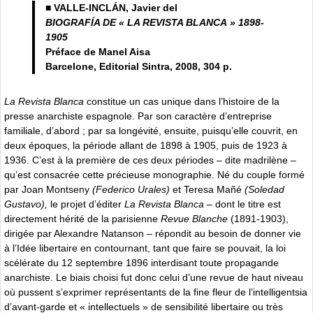
■ VALLE-INCLÁN, Javier del
BIOGRAFÍA DE « LA REVISTA BLANCA » 1898-
1905
Préface de Manel Aisa
Barcelone, Editorial Sintra, 2008, 304 p.
La Revista Blanca
constitue un cas unique dans l’histoire de la
presse anarchiste espagnole. Par son caractère d’entreprise
familiale, d’abord ; par sa longévité, ensuite, puisqu’elle couvrit, en
deux époques, la période allant de 1898 à 1905, puis de 1923 à
1936. C’est à la première de ces deux périodes – dite madrilène –
qu’est consacrée cette précieuse monographie. Né du couple formé
par Joan Montseny
(Federico Urales)
et Teresa Mañé
(Soledad
Gustavo),
le projet d’éditer
La Revista Blanca –
dont le titre est
directement hérité de la parisienne
Revue Blanche
(1891-1903),
dirigée par Alexandre Natanson –
répondit au besoin de donner vie
à l’Idée libertaire en contournant, tant que faire se pouvait, la loi
scélérate du 12 septembre 1896 interdisant toute propagande
anarchiste. Le biais choisi fut donc celui d’une revue de haut niveau
où pussent s’exprimer représentants de la fine fleur de l’intelligentsia
d’avant-garde et « intellectuels » de sensibilité libertaire ou très