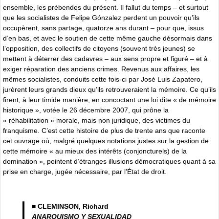
ensemble, les prébendes du présent. Il fallut du temps – et surtout
que les socialistes de Felipe Gónzalez perdent un pouvoir qu’ils
occupèrent, sans partage, quatorze ans durant – pour que, issus
d’en bas, et avec le soutien de cette même gauche désormais dans
l’opposition, des collectifs de citoyens (souvent très jeunes) se
mettent à déterrer des cadavres – aux sens propre et figuré – et à
exiger réparation des anciens crimes. Revenus aux affaires, les
mêmes socialistes, conduits cette fois-ci par José Luis Zapatero,
jurèrent leurs grands dieux qu’ils retrouveraient la mémoire. Ce qu’ils
firent, à leur timide manière, en concoctant une loi dite « de mémoire
historique », votée le 26 décembre 2007, qui prône la
« réhabilitation » morale, mais non juridique, des victimes du
franquisme. C’est cette histoire de plus de trente ans que raconte
cet ouvrage où, malgré quelques notations justes sur la gestion de
cette mémoire « au mieux des intérêts (conjoncturels) de la
domination », pointent d’étranges illusions démocratiques quant à sa
prise en charge, jugée nécessaire, par l’État de droit.
■ CLEMINSON, Richard
ANARQUISMO Y SEXUALIDAD