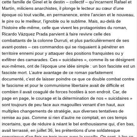
cette famille de Ginel et le destin – collectif – qu’incarnent Rafael et
Martín, miliciens anarchistes, il plonge le lecteur au cœur d’une
époque où tout vacille, en permanence, entre l’ancien et le nouveau,
le pire ou le meilleur, l’ignoble ou le sublime. Mais, au-delà de
l’histoire elle-même, celle que vivent les protagonistes du roman,
Ricardo Vázquez Prada parvient à faire revivre celle des
combattants de la colonne Durruti, et plus particulièrement de ses
avant-postes – ces commandos qui se risquaient à pénétrer en
territoire ennemi pour y attaquer des positions franquistes ou y
exfiltrer des camarades. Ces « suicidaires », comme ils se désignent
eux-mêmes, ont de l’époque une idée simple : un bon fasciste est un
fasciste mort. L’autre avantage de ce roman parfaitement
documenté, c’est de laisser poindre ce que ce double combat contre
le fascisme et pour le communisme libertaire avait de difficile et
combien il avait coagulé de forces hostiles à son endroit. Car, de
page en page, le courage et la détermination de nos « suicidaires »
sont toujours de peu face aux magouilles venant d’en haut, aux
multiples changements de stratégie, aux diverses tentatives de
remise au pas. Comme si rien d’autre ne comptait, en ces temps
incertains, que de réduire à néant le bel enthousiasme qui, d’en bas,
avait terrassé, en juillet 36, les prétentions d’une soldatesque
convaincue d’en finir en trois jours avec la racaille. On sent, à lire ce