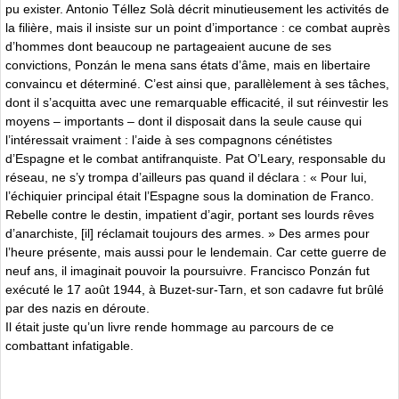
pu exister. Antonio Téllez Solà décrit minutieusement les activités de
la filière, mais il insiste sur un point d’importance : ce combat auprès
d’hommes dont beaucoup ne partageaient aucune de ses
convictions, Ponzán le mena sans états d’âme, mais en libertaire
convaincu et déterminé. C’est ainsi que, parallèlement à ses tâches,
dont il s’acquitta avec une remarquable efficacité, il sut réinvestir les
moyens – importants – dont il disposait dans la seule cause qui
l’intéressait vraiment : l’aide à ses compagnons cénétistes
d’Espagne et le combat antifranquiste. Pat O’Leary, responsable du
réseau, ne s’y trompa d’ailleurs pas quand il déclara : « Pour lui,
l’échiquier principal était l’Espagne sous la domination de Franco.
Rebelle contre le destin, impatient d’agir, portant ses lourds rêves
d’anarchiste, [il] réclamait toujours des armes. » Des armes pour
l’heure présente, mais aussi pour le lendemain. Car cette guerre de
neuf ans, il imaginait pouvoir la poursuivre. Francisco Ponzán fut
exécuté le 17 août 1944, à Buzet-sur-Tarn, et son cadavre fut brûlé
par des nazis en déroute.
Il était juste qu’un livre rende hommage au parcours de ce
combattant infatigable.