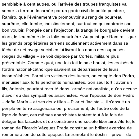
semblable à cent autres, où l’arrivée des troupes franquistes va
semer la terreur. Incarnée par un garde civil de petite pointure,
Ramiro, que l’événement va promouvoir au rang de bourreau
suprême, elle tombe, indistinctement, sur tout ce qui contrarie son
bon vouloir. Plongée dans l’abjection, la tranquille bourgade devient,
alors, le lieu même de la folie meurtrière. Au point que Ramiro – que
les grands propriétaires terriens soutiennent activement dans sa
tâche de nettoyage social en lui livrant les noms des supposés
rouges du village – se voit déplacé par Cortés, militaire plus
présentable. Comme quoi, une fois fait le sale boulot, les croisés de
l’ordre national-catholique savaient se débarrasser de leurs
incontrôlables. Parmi les victimes des tueurs, on compte don Pedro,
menuisier aux forts penchants humanistes. Son seul tort : avoir un
fils, Antonio, pourtant recruté dans l’armée nationaliste, qu’on accuse
d’avoir eu des sympathies anarchistes. Pour l’épouse de don Pedro
– doña María – et ses deux filles – Pilar et Jacinta –, il s’ensuit un
périple en terre aragonaise où, précisément, de l’autre côté de la
ligne de front, ces mêmes anarchistes tentent tout à la fois de
déloger les fascistes et de construire une société libertaire. Alerte, le
roman de Ricardo Vázquez Prada constitue un brillant exercice de
remémoration de cette épopée. Entremêlant le destin – privé – de