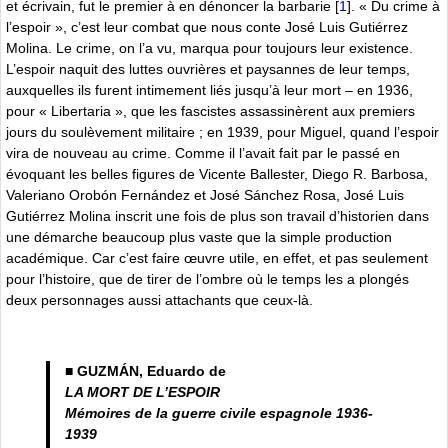
et écrivain, fut le premier à en dénoncer la barbarie
[
1
]
. « Du crime à
l’espoir », c’est leur combat que nous conte José Luis Gutiérrez
Molina. Le crime, on l’a vu, marqua pour toujours leur existence.
L’espoir naquit des luttes ouvrières et paysannes de leur temps,
auxquelles ils furent intimement liés jusqu’à leur mort – en 1936,
pour « Libertaria », que les fascistes assassinèrent aux premiers
jours du soulèvement militaire ; en 1939, pour Miguel, quand l’espoir
vira de nouveau au crime. Comme il l’avait fait par le passé en
évoquant les belles figures de Vicente Ballester, Diego R. Barbosa,
Valeriano Orobón Fernández et José Sánchez Rosa, José Luis
Gutiérrez Molina inscrit une fois de plus son travail d’historien dans
une démarche beaucoup plus vaste que la simple production
académique. Car c’est faire œuvre utile, en effet, et pas seulement
pour l’histoire, que de tirer de l’ombre où le temps les a plongés
deux personnages aussi attachants que ceux-là.
■ GUZMÁN, Eduardo de
LA MORT DE L’ESPOIR
Mémoires de la guerre civile espagnole 1936-
1939