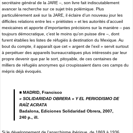
secrétaire général de la JARE –, son livre fait indiscutablement
avancer la recherche sur ce sujet très polémique. Plus
particulièrement axé sur la JARE, il éclaire d’un nouveau jour les
difficiles relations entre les « priétistes » et les autorités d’accueil
mexicaines et apporte d’importantes précisions sur la manière – pas
toujours démocratique, c’est le moins qu’on puisse dire –, dont
furent établies les listes de réfugiés à destination du Mexique. Au
bout du compte, il apparaît que cet « argent de l’exil » servit surtout
à perpétuer des appareils bureaucratiques plus intéressés par leur
propre devenir que par le sort, pitoyable, de ces centaines de
milliers de réfugiés anonymes qui croupissaient dans ces camps du
mépris déjà évoqués.
■ MADRID, Francisco
« SOLIDARIDAD OBRERA » Y EL PERIODISMO DE
RAÍZ ACRATA
Badalona, Ediciones Solidaridad Obrera, 2007,
240 p., ill.
Si le développement de l’anarchisme ibérique, de 1869 à 1936,