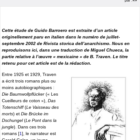
par
.
Cette étude de Guido Barroero est extraite d’un article
originellement paru en italien dans le numéro de juillet-
septembre 2002 de
Rivista storica dell’anarchismo
. Nous en
reproduisons ici, dans une traduction de Miguel Chueca, la
partie relative à l’œuvre « mexicaine » de B. Traven. Le titre
retenu pour cet article est de la rédaction.
Entre 1925 et 1929, Traven
a écrit trois romans plus ou
moins autobiographiques :
Die Baumwollpflücker
(« Les
Cueilleurs de coton »),
Das
Totenschiff
(
Le Vaisseau des
morts
) et
Die Brücke im
Dschungel
(
Le Pont dans la
jungle
). Dans ces trois
romans
[
1
]
, le narrateur est
Gerald Gales, un jeune