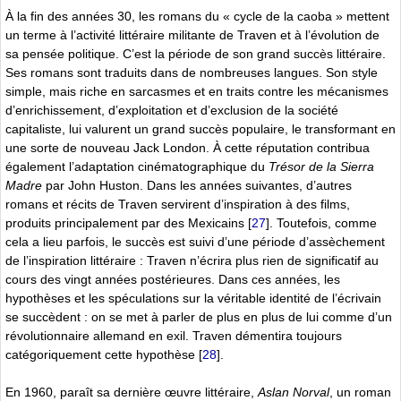
À la fin des années 30, les romans du « cycle de la caoba » mettent
un terme à l’activité littéraire militante de Traven et à l’évolution de
sa pensée politique. C’est la période de son grand succès littéraire.
Ses romans sont traduits dans de nombreuses langues. Son style
simple, mais riche en sarcasmes et en traits contre les mécanismes
d’enrichissement, d’exploitation et d’exclusion de la société
capitaliste, lui valurent un grand succès populaire, le transformant en
une sorte de nouveau Jack London. À cette réputation contribua
également l’adaptation cinématographique du
Trésor de la Sierra
Madre
par John Huston. Dans les années suivantes, d’autres
romans et récits de Traven servirent d’inspiration à des films,
produits principalement par des Mexicains
[
27
]
. Toutefois, comme
cela a lieu parfois, le succès est suivi d’une période d’assèchement
de l’inspiration littéraire : Traven n’écrira plus rien de significatif au
cours des vingt années postérieures. Dans ces années, les
hypothèses et les spéculations sur la véritable identité de l’écrivain
se succèdent : on se met à parler de plus en plus de lui comme d’un
révolutionnaire allemand en exil. Traven démentira toujours
catégoriquement cette hypothèse
[
28
]
.
En 1960, paraît sa dernière œuvre littéraire,
Aslan Norval
, un roman