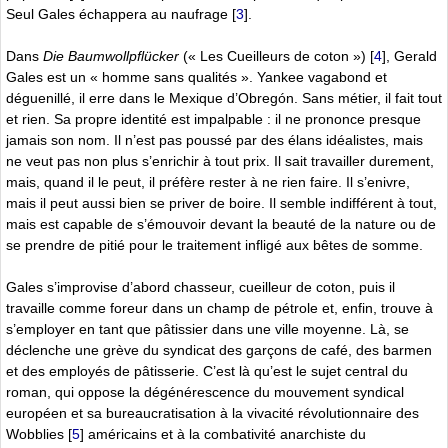
Seul Gales échappera au naufrage
[
3
]
.
Dans
Die Baumwollpflücker
(« Les Cueilleurs de coton »)
[
4
]
, Gerald
Gales est un « homme sans qualités ». Yankee vagabond et
déguenillé, il erre dans le Mexique d’Obregón. Sans métier, il fait tout
et rien. Sa propre identité est impalpable : il ne prononce presque
jamais son nom. Il n’est pas poussé par des élans idéalistes, mais
ne veut pas non plus s’enrichir à tout prix. Il sait travailler durement,
mais, quand il le peut, il préfère rester à ne rien faire. Il s’enivre,
mais il peut aussi bien se priver de boire. Il semble indifférent à tout,
mais est capable de s’émouvoir devant la beauté de la nature ou de
se prendre de pitié pour le traitement infligé aux bêtes de somme.
Gales s’improvise d’abord chasseur, cueilleur de coton, puis il
travaille comme foreur dans un champ de pétrole et, enfin, trouve à
s’employer en tant que pâtissier dans une ville moyenne. Là, se
déclenche une grève du syndicat des garçons de café, des barmen
et des employés de pâtisserie. C’est là qu’est le sujet central du
roman, qui oppose la dégénérescence du mouvement syndical
européen et sa bureaucratisation à la vivacité révolutionnaire des
Wobblies
[
5
]
américains et à la combativité anarchiste du