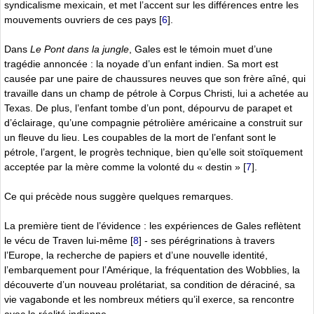
syndicalisme mexicain, et met l’accent sur les différences entre les
mouvements ouvriers de ces pays
[
6
]
.
Dans
Le Pont dans la jungle
, Gales est le témoin muet d’une
tragédie annoncée : la noyade d’un enfant indien. Sa mort est
causée par une paire de chaussures neuves que son frère aîné, qui
travaille dans un champ de pétrole à Corpus Christi, lui a achetée au
Texas. De plus, l’enfant tombe d’un pont, dépourvu de parapet et
d’éclairage, qu’une compagnie pétrolière américaine a construit sur
un fleuve du lieu. Les coupables de la mort de l’enfant sont le
pétrole, l’argent, le progrès technique, bien qu’elle soit stoïquement
acceptée par la mère comme la volonté du « destin »
[
7
]
.
Ce qui précède nous suggère quelques remarques.
La première tient de l’évidence : les expériences de Gales reflètent
le vécu de Traven lui-même
[
8
]
- ses pérégrinations à travers
l’Europe, la recherche de papiers et d’une nouvelle identité,
l’embarquement pour l’Amérique, la fréquentation des Wobblies, la
découverte d’un nouveau prolétariat, sa condition de déraciné, sa
vie vagabonde et les nombreux métiers qu’il exerce, sa rencontre
avec la réalité indienne.