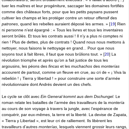
tuer les maîtres et leur progéniture, saccager les domaines fortifiés
comme des châteaux forts, pour que les petits paysans pussent
cultiver les champs et les protéger contre un retour offensif des
patrones
, quand les rebelles auraient déposé les armes. »
[
19
]
Rien
ni personne n’est épargné : « Tous les livres et tous les inventaires
seront brûlés. Et tous les contrats aussi ! Il n’y a plus ni comptes ni
rien ! Plus de dettes, plus de contrats ! Quand nous nous mettons à
nettoyer, nous faisons le nettoyage en grand... Pour que nous
soyons tout à fait libres, il faut que nous brûlions tout. »
[
20
]
La
révolution triomphe et après qu’on a fait justice de tous les
argousins, les péons des
fincas
et les
muchachos
des
monterías
accourent de partout, comme un fleuve en crue, au cri de « ¡ Viva la
rebelión ! ¡ Tierra y libertad ! » pour construire une sorte d’armée
révolutionnaire dont Andrés devient un des chefs.
Le cycle se clôt avec
Ein General kommt aus dem Dschungel
. Le
roman relate les batailles de l’armée des travailleurs de la
montería
au cours de son voyage à travers la jungle, avec l’espérance de
conquérir, par eux-mêmes, la terre et la liberté. La devise de Zapata,
« Tierra y Libertad », est leur cri de ralliement. Ils libèrent les
travailleurs d’autres
monterías
, lesquels viennent grossir leurs rangs,