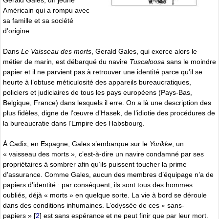
Américain qui a rompu avec
sa famille et sa société
d’origine.
Dans
Le Vaisseau des morts
, Gerald Gales, qui exerce alors le
métier de marin, est débarqué du navire
Tuscaloosa
sans le moindre
papier et il ne parvient pas à retrouver une identité parce qu’il se
heurte à l’obtuse méticulosité des appareils bureaucratiques,
policiers et judiciaires de tous les pays européens (Pays-Bas,
Belgique, France) dans lesquels il erre. On a là une description des
plus fidèles, digne de l’œuvre d’Hasek, de l’idiotie des procédures de
la bureaucratie dans l’Empire des Habsbourg.
À Cadix, en Espagne, Gales s’embarque sur le
Yorikke
, un
« vaisseau des morts », c’est-à-dire un navire condamné par ses
propriétaires à sombrer afin qu’ils puissent toucher la prime
d’assurance. Comme Gales, aucun des membres d’équipage n’a de
papiers d’identité : par conséquent, ils sont tous des hommes
oubliés, déjà « morts » en quelque sorte. La vie à bord se déroule
dans des conditions inhumaines. L’odyssée de ces « sans-
papiers »
[
2
]
est sans espérance et ne peut finir que par leur mort.