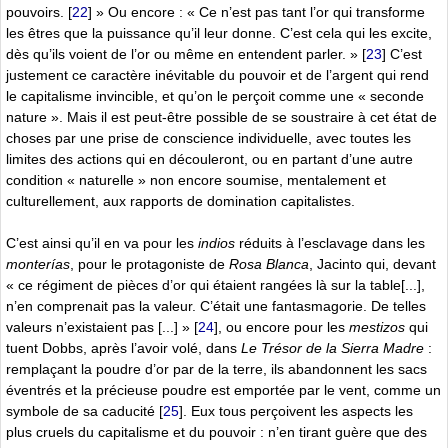
pouvoirs.
[
22
]
» Ou encore : « Ce n’est pas tant l’or qui transforme
les êtres que la puissance qu’il leur donne. C’est cela qui les excite,
dès qu’ils voient de l’or ou même en entendent parler. »
[
23
]
C’est
justement ce caractère inévitable du pouvoir et de l’argent qui rend
le capitalisme invincible, et qu’on le perçoit comme une « seconde
nature ». Mais il est peut-être possible de se soustraire à cet état de
choses par une prise de conscience individuelle, avec toutes les
limites des actions qui en découleront, ou en partant d’une autre
condition « naturelle » non encore soumise, mentalement et
culturellement, aux rapports de domination capitalistes.
C’est ainsi qu’il en va pour les
indios
réduits à l’esclavage dans les
monterías
, pour le protagoniste de
Rosa Blanca
, Jacinto qui, devant
« ce régiment de pièces d’or qui étaient rangées là sur la table[...],
n’en comprenait pas la valeur. C’était une fantasmagorie. De telles
valeurs n’existaient pas [...] »
[
24
]
, ou encore pour les
mestizos
qui
tuent Dobbs, après l’avoir volé, dans
Le Trésor de la Sierra Madre
:
remplaçant la poudre d’or par de la terre, ils abandonnent les sacs
éventrés et la précieuse poudre est emportée par le vent, comme un
symbole de sa caducité
[
25
]
. Eux tous perçoivent les aspects les
plus cruels du capitalisme et du pouvoir : n’en tirant guère que des