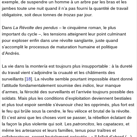
exemple, de suspendre un homme à un arbre par les bras et les
jambes toute une nuit quand il n’a pas fourni la quantité de travail
obligatoire, soit deux tonnes de
trozas
par jour.
Dans
La Révolte des pendus
– le cinquième roman, le plus
important du cycle –, les tensions atteignent leur point culminant
pour exploser enfin dans une révolte sanglante, juste quand
s’accomplit le processus de maturation humaine et politique
d’Andrés.
La vie dans la
montería
est toujours plus insupportable : à la dureté
du travail vient s’adjoindre la cruauté et les châtiments des
surveillants
[
18
]
. La révolte semble pourtant impossible étant donné
l’attitude fondamentalement soumise des
indios
, leur manque
d’armes, la férocité des surveillants et l’arrivée toujours possible des
soldats. Mais plus les conditions d’exploitation deviennent bestiales
et plus tout espoir semble s’évanouir chez les opprimés, plus fort est
le feu qui brûle sous la cendre, le feu véloce et brutal de la révolte.
Et c’est ainsi que les choses vont se passer, la rébellion éclatant de
la façon la plus violente qui soit. Les
patroncitos
, les
capataces
, et
même les
artesanos
et leurs familles, tenus pour traîtres et
collaborateurs, seront brutalement exécutés : « Il fallait d’abord (...)