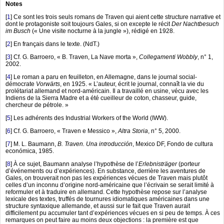
Notes
[
1
]
Ce sont les trois seuls romans de Traven qui aient cette structure narrative et
dont le protagoniste soit toujours Gales, si on excepte le récit
Der Nachtbesuch
im Busch
(« Une visite nocturne à la jungle »), rédigé en 1928.
[
2
]
En français dans le texte. (NdT.)
[
3
]
Cf. G. Barroero, « B. Traven, La Nave morta »,
Collegamenti Wobbly
, n° 1,
2002.
[
4
]
Le roman a paru en feuilleton, en Allemagne, dans le journal social-
démocrate
Vorwärts
, en 1925. « L’auteur, écrit le journal, connaît la vie du
prolétariat allemand et nord-américain. Il a travaillé en usine, vécu avec les
Indiens de la Sierra Madre et a été cueilleur de coton, chasseur, guide,
chercheur de pétrole. »
[
5
]
Les adhérents des Industrial Workers of the World (IWW).
[
6
]
Cf. G. Barroero, « Traven e Messico »,
Altra Storia
, n° 5, 2000.
[
7
]
M. L. Baumann,
B. Traven. Una introducción
, Mexico DF, Fondo de cultura
económica, 1985.
[
8
]
À ce sujet, Baumann analyse l’hypothèse de l’
Erlebnisträger
(porteur
d’événements ou d’expériences). En substance, derrière les aventures de
Gales, on trouverait non pas les expériences vécues de Traven mais plutôt
celles d’un inconnu d’origine nord-américaine que l’écrivain se serait limité à
reformuler et à traduire en allemand. Cette hypothèse repose sur l’analyse
lexicale des textes, truffés de tournures idiomatiques américaines dans une
structure syntaxique allemande, et aussi sur le fait que Traven aurait
difficilement pu accumuler tant d’expériences vécues en si peu de temps. À ces
remarques on peut faire au moins deux objections : la première est que