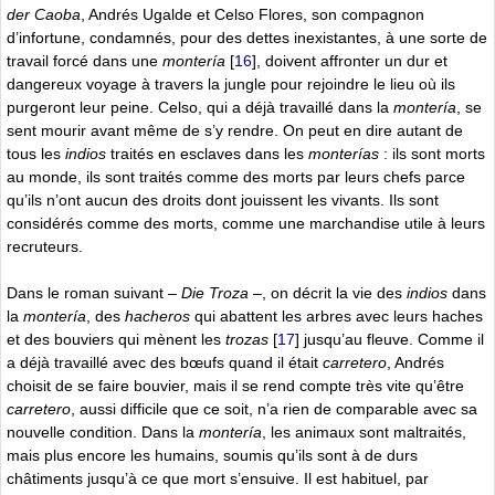
der Caoba
, Andrés Ugalde et Celso Flores, son compagnon
d’infortune, condamnés, pour des dettes inexistantes, à une sorte de
travail forcé dans une
montería
[
16
]
, doivent affronter un dur et
dangereux voyage à travers la jungle pour rejoindre le lieu où ils
purgeront leur peine. Celso, qui a déjà travaillé dans la
montería
, se
sent mourir avant même de s’y rendre. On peut en dire autant de
tous les
indios
traités en esclaves dans les
monterías
: ils sont morts
au monde, ils sont traités comme des morts par leurs chefs parce
qu’ils n’ont aucun des droits dont jouissent les vivants. Ils sont
considérés comme des morts, comme une marchandise utile à leurs
recruteurs.
Dans le roman suivant –
Die Troza
–, on décrit la vie des
indios
dans
la
montería
, des
hacheros
qui abattent les arbres avec leurs haches
et des bouviers qui mènent les
trozas
[
17
]
jusqu’au fleuve. Comme il
a déjà travaillé avec des bœufs quand il était
carretero
, Andrés
choisit de se faire bouvier, mais il se rend compte très vite qu’être
carretero
, aussi difficile que ce soit, n’a rien de comparable avec sa
nouvelle condition. Dans la
montería
, les animaux sont maltraités,
mais plus encore les humains, soumis qu’ils sont à de durs
châtiments jusqu’à ce que mort s’ensuive. Il est habituel, par