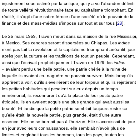
injustement sous-estimé par la critique, qui y a vu l’abandon définitif
de toute velléité révolutionnaire face au capitalisme triomphant. En
réalité, il s’agit d’une satire féroce d’une société où le pouvoir de la
finance et des mass-médias s’impose sur tout et sur tous
[
29
]
.
Le 26 mars 1969, Traven meurt dans sa maison de la rue Mississipi,
à Mexico. Ses cendres seront dispersées au Chiapas. Les
indios
n’ont pas fait la révolution et le capitalisme triomphant anéantit, jour
après jour, la culture et les traditions de tout un peuple. Cependant,
ainsi que l’écrivait prophétiquement Traven en 1929, les
indios
« avaient perdu une belle patrie, une patrie chérie à la ruine de
laquelle ils avaient cru naguère ne pouvoir survivre. Mais lorsqu’ils
apprirent à voir, qu’ils s’éveillèrent de leur torpeur et qu’ils rejetèrent
les petites habitudes qui pesaient sur eux depuis un temps
immémorial, ils reconnurent qu’à la place de leur petite patrie
étriquée, ils en avaient acquis une plus grande qui avait aussi sa
beauté. Et tandis que la petite patrie semblait toujours rester ce
qu’elle était, la nouvelle patrie, plus grande, était d’une autre
essence. Elle ne se bornait pas à l’horizon. Elle s’accroissait de jour
en jour avec leurs connaissances, elle semblait n’avoir plus de
limites et englobait tous les hommes, tous les pays, toutes les