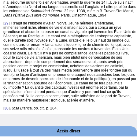
n’ai séjourné qu’une fois en Allemagne, avant la guerre de 14 [...]. Je suis natif
d’Amérique du Nord et ma langue maternelle est l’anglais. » Lettre publiée dans
les colonnes de
Solidaridad Obrera
, 22 mai 1938, citée in B. Traven/Ret Marut,
Dans l’État le plus libre du monde
, Paris, L’Insomniaque, 1994.
[
29
]
Il s’agit de l’histoire d’Aslan Norval, jeune héritière américaine,
immensément riche, pleine de vie et d’imagination, qui a conçu un rêve
grandiose et absurde : creuser un canal navigable qui traverse les États-Unis de
l’Atlantique au Pacifique. Le canal est la métaphore de l’entreprise capitaliste,
quelle qu’elle soit : voyage sur la Lune, gratte-ciel le plus haut du monde ou,
comme dans le roman, « fanta-scientifique » ligne de chemin de fer qui, avec
ses seize rails mis côte à côte, transporte les navires à travers les États-Unis,
coast to coast
. De fait, il n’y a pas de complaisance, dans les pages du livre,
pour le style de vie américain, mais bien plutôt une dénonciation de ses
aberrations : depuis le comportement des sénateurs qui, après avoir pris
position contre le projet en commission, achètent des actions en catimini,
jusqu’à l’usage à tout va des mass media pour vendre une idée fondée sur du
vent (une façon d’anticiper un phénomène auquel nous assistons tous les jours
en termes de devenir-spectacle de l’économie et de la politique), en passant par
la financiarisation absurde de l’économie. Le canal ne se fera pas, mais
qu’importe ? La quantité des capitaux investis est énorme et certains, par la
spéculation, s’enrichiront pendant que d’autres y perdront tout ce qu’ils
possédaient. Nulle complaisance, donc, nulle adhésion de la part de Traven,
mais sa manière habituelle : ironique, acérée et amère.
[
30
]
Rosa Blanca, op. cit.,
p. 264.
Accès direct