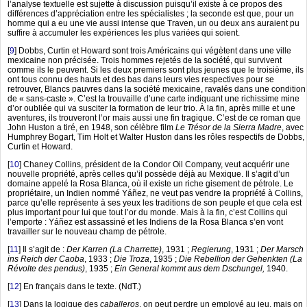
l’analyse textuelle est sujette à discussion puisqu’il existe à ce propos des
différences d’appréciation entre les spécialistes ; la seconde est que, pour un
homme qui a eu une vie aussi intense que Traven, un ou deux ans auraient pu
suffire à accumuler les expériences les plus variées qui soient.
[
9
]
Dobbs, Curtin et Howard sont trois Américains qui végètent dans une ville
mexicaine non précisée. Trois hommes rejetés de la société, qui survivent
comme ils le peuvent. Si les deux premiers sont plus jeunes que le troisième, ils
ont tous connu des hauts et des bas dans leurs vies respectives pour se
retrouver, Blancs pauvres dans la société mexicaine, ravalés dans une condition
de « sans-caste ». C’est la trouvaille d’une carte indiquant une richissime mine
d’or oubliée qui va susciter la formation de leur trio. À la fin, après mille et une
aventures, ils trouveront l’or mais aussi une fin tragique. C’est de ce roman que
John Huston a tiré, en 1948, son célèbre film
Le Trésor de la Sierra Madre
, avec
Humphrey Bogart, Tim Holt et Walter Huston dans les rôles respectifs de Dobbs,
Curtin et Howard.
[
10
]
Chaney Collins, président de la Condor Oil Company, veut acquérir une
nouvelle propriété, après celles qu’il possède déjà au Mexique. Il s’agit d’un
domaine appelé la Rosa Blanca, où il existe un riche gisement de pétrole. Le
propriétaire, un Indien nommé Yáñez, ne veut pas vendre la propriété à Collins,
parce qu’elle représente à ses yeux les traditions de son peuple et que cela est
plus important pour lui que tout l’or du monde. Mais à la fin, c’est Collins qui
l’emporte : Yáñez est assassiné et les Indiens de la Rosa Blanca s’en vont
travailler sur le nouveau champ de pétrole.
[
11
]
Il s’agit de :
Der Karren (La Charrette)
, 1931 ;
Regierung
, 1931 ;
Der Marsch
ins Reich der Caoba
, 1933 ;
Die Troza
, 1935 ;
Die Rebellion der Gehenkten (La
Révolte des pendus)
, 1935 ;
Ein General kommt aus dem Dschungel,
1940.
[
12
]
En français dans le texte. (NdT.)
[
13
]
Dans la logique des
caballeros
, on peut perdre un employé au jeu, mais on