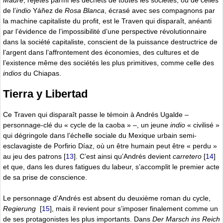
Madre
, rejetés parmi les déchets de toutes les sociétés, ou de celles
de l’
indio
Yáñez de
Rosa Blanca
, écrasé avec ses compagnons par
la machine capitaliste du profit, est le Traven qui disparaît, anéanti
par l’évidence de l’impossibilité d’une perspective révolutionnaire
dans la société capitaliste, conscient de la puissance destructrice de
l’argent dans l’affrontement des économies, des cultures et de
l’existence même des sociétés les plus primitives, comme celle des
indios
du Chiapas.
Tierra y Libertad
Ce Traven qui disparaît passe le témoin à Andrés Ugalde –
personnage-clé du « cycle de la caoba » –, un jeune
indio
« civilisé »
qui dégringole dans l’échelle sociale du Mexique urbain semi-
esclavagiste de Porfirio Díaz, où un être humain peut être « perdu »
au jeu des patrons
[
13
]
. C’est ainsi qu’Andrés devient
carretero
[
14
]
et que, dans les dures fatigues du labeur, s’accomplit le premier acte
de sa prise de conscience.
Le personnage d’Andrés est absent du deuxième roman du cycle,
Regierung
[
15
]
, mais il revient pour s’imposer finalement comme un
de ses protagonistes les plus importants. Dans
Der Marsch ins Reich