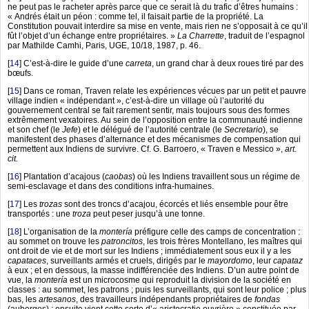
ne peut pas le racheter après parce que ce serait là du trafic d’êtres humains :
« Andrés était un péon : comme tel, il faisait partie de la propriété. La
Constitution pouvait interdire sa mise en vente, mais rien ne s’opposait à ce qu’il
fût l’objet d’un échange entre propriétaires. »
La Charrette
, traduit de l’espagnol
par Mathilde Camhi, Paris, UGE, 10/18, 1987, p. 46.
[
14
]
C’est-à-dire le guide d’une
carreta
, un grand char à deux roues tiré par des
bœufs.
[
15
]
Dans ce roman, Traven relate les expériences vécues par un petit et pauvre
village indien « indépendant », c’est-à-dire un village où l’autorité du
gouvernement central se fait rarement sentir, mais toujours sous des formes
extrêmement vexatoires. Au sein de l’opposition entre la communauté indienne
et son chef (le
Jefe
) et le délégué de l’autorité centrale (le
Secretario
), se
manifestent des phases d’alternance et des mécanismes de compensation qui
permettent aux Indiens de survivre. Cf. G. Barroero, « Traven e Messico »,
art.
cit.
[
16
]
Plantation d’acajous (
caobas
) où les Indiens travaillent sous un régime de
semi-esclavage et dans des conditions infra-humaines.
[
17
]
Les
trozas
sont des troncs d’acajou, écorcés et liés ensemble pour être
transportés : une
troza
peut peser jusqu’à une tonne.
[
18
]
L’organisation de la
montería
préfigure celle des camps de concentration :
au sommet on trouve les
patroncitos
, les trois frères Montellano, les maîtres qui
ont droit de vie et de mort sur les Indiens ; immédiatement sous eux il y a les
capataces
, surveillants armés et cruels, dirigés par le
mayordomo
, leur
capataz
à eux ; et en dessous, la masse indifférenciée des Indiens. D’un autre point de
vue, la
montería
est un microcosme qui reproduit la division de la société en
classes : au sommet, les patrons ; puis les surveillants, qui sont leur police ; plus
bas, les
artesanos
, des travailleurs indépendants propriétaires de
fondas