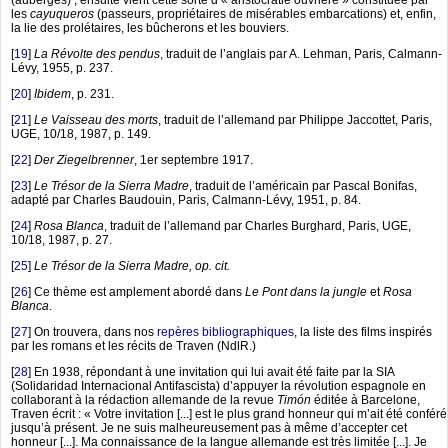
(auberges) ; ensuite vient cette sorte d’« aristocratie ouvrière » constituée par
les
cayuqueros
(passeurs, propriétaires de misérables embarcations) et, enfin,
la lie des prolétaires, les bûcherons et les bouviers.
[
19
]
La Révolte des pendus
, traduit de l’anglais par A. Lehman, Paris, Calmann-
Lévy, 1955, p. 237.
[
20
]
Ibidem
, p. 231.
[
21
]
Le Vaisseau des morts
, traduit de l’allemand par Philippe Jaccottet, Paris,
UGE, 10/18, 1987, p. 149.
[
22
]
Der Ziegelbrenner
, 1er septembre 1917.
[
23
]
Le Trésor de la Sierra Madre
, traduit de l’américain par Pascal Bonifas,
adapté par Charles Baudouin, Paris, Calmann-Lévy, 1951, p. 84.
[
24
]
Rosa Blanca
, traduit de l’allemand par Charles Burghard, Paris, UGE,
10/18, 1987, p. 27.
[
25
]
Le Trésor de la Sierra Madre, op. cit.
[
26
]
Ce thème est amplement abordé dans
Le Pont dans la jungle
et
Rosa
Blanca
.
[
27
]
On trouvera, dans nos
repères bibliographiques
, la liste des films inspirés
par les romans et les récits de Traven (NdlR.)
[
28
]
En 1938, répondant à une invitation qui lui avait été faite par la SIA
(Solidaridad Internacional Antifascista) d’appuyer la révolution espagnole en
collaborant à la rédaction allemande de la revue
Timón
éditée à Barcelone,
Traven écrit : « Votre invitation [...] est le plus grand honneur qui m’ait été conféré
jusqu’à présent. Je ne suis malheureusement pas à même d’accepter cet
honneur [...]. Ma connaissance de la langue allemande est très limitée [...]. Je