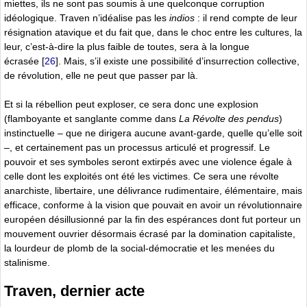
miettes, ils ne sont pas soumis à une quelconque corruption
idéologique. Traven n’idéalise pas les
indios
: il rend compte de leur
résignation atavique et du fait que, dans le choc entre les cultures, la
leur, c’est-à-dire la plus faible de toutes, sera à la longue
écrasée
[
26
]
. Mais, s’il existe une possibilité d’insurrection collective,
de révolution, elle ne peut que passer par là.
Et si la rébellion peut exploser, ce sera donc une explosion
(flamboyante et sanglante comme dans
La Révolte des pendus
)
instinctuelle – que ne dirigera aucune avant-garde, quelle qu’elle soit
–, et certainement pas un processus articulé et progressif. Le
pouvoir et ses symboles seront extirpés avec une violence égale à
celle dont les exploités ont été les victimes. Ce sera une révolte
anarchiste, libertaire, une délivrance rudimentaire, élémentaire, mais
efficace, conforme à la vision que pouvait en avoir un révolutionnaire
européen désillusionné par la fin des espérances dont fut porteur un
mouvement ouvrier désormais écrasé par la domination capitaliste,
la lourdeur de plomb de la social-démocratie et les menées du
stalinisme.
Traven, dernier acte