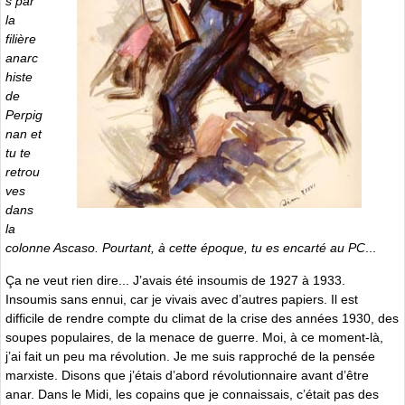
s par
la
filière
anarc
histe
de
Perpig
nan et
tu te
retrou
ves
dans
la
colonne Ascaso. Pourtant, à cette époque, tu es encarté au PC
...
Ça ne veut rien dire... J’avais été insoumis de 1927 à 1933.
Insoumis sans ennui, car je vivais avec d’autres papiers. Il est
difficile de rendre compte du climat de la crise des années 1930, des
soupes populaires, de la menace de guerre. Moi, à ce moment-là,
j’ai fait un peu ma révolution. Je me suis rapproché de la pensée
marxiste. Disons que j’étais d’abord révolutionnaire avant d’être
anar. Dans le Midi, les copains que je connaissais, c’était pas des