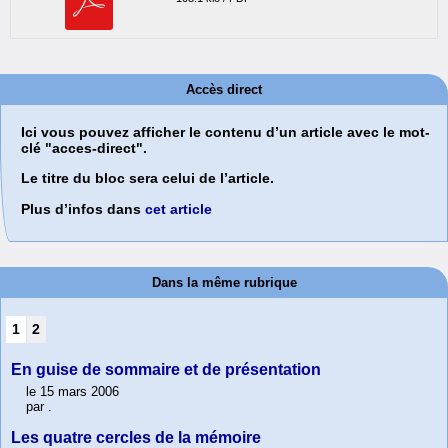
Accès direct
Ici vous pouvez afficher le contenu d’un article avec le mot-
clé "acces-direct".
Le titre du bloc sera celui de l’article.
Plus d’infos dans
cet article
Dans la même rubrique
1
2
En guise de sommaire et de présentation
le 15 mars 2006
par
.
Les quatre cercles de la mémoire