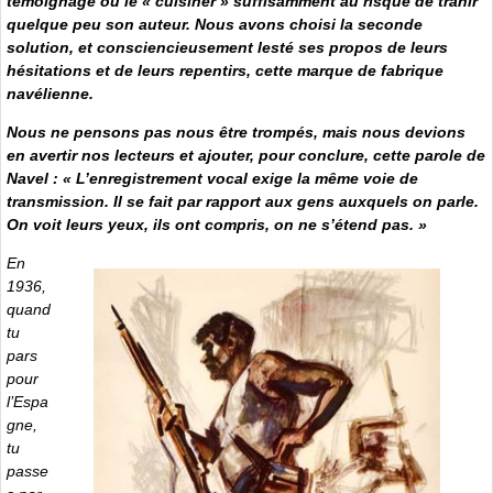
témoignage ou le « cuisiner » suffisamment au risque de trahir
quelque peu son auteur. Nous avons choisi la seconde
solution, et consciencieusement lesté ses propos de leurs
hésitations et de leurs repentirs, cette marque de fabrique
navélienne.
Nous ne pensons pas nous être trompés, mais nous devions
en avertir nos lecteurs et ajouter, pour conclure, cette parole de
Navel : « L’enregistrement vocal exige la même voie de
transmission. Il se fait par rapport aux gens auxquels on parle.
On voit leurs yeux, ils ont compris, on ne s’étend pas. »
En
1936,
quand
tu
pars
pour
l’Espa
gne,
tu
passe