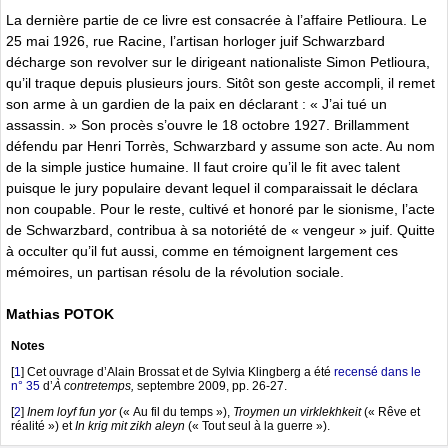
La dernière partie de ce livre est consacrée à l’affaire Petlioura. Le
25 mai 1926, rue Racine, l’artisan horloger juif Schwarzbard
décharge son revolver sur le dirigeant nationaliste Simon Petlioura,
qu’il traque depuis plusieurs jours. Sitôt son geste accompli, il remet
son arme à un gardien de la paix en déclarant : « J’ai tué un
assassin. » Son procès s’ouvre le 18 octobre 1927. Brillamment
défendu par Henri Torrès, Schwarzbard y assume son acte. Au nom
de la simple justice humaine. Il faut croire qu’il le fit avec talent
puisque le jury populaire devant lequel il comparaissait le déclara
non coupable. Pour le reste, cultivé et honoré par le sionisme, l’acte
de Schwarzbard, contribua à sa notoriété de « vengeur » juif. Quitte
à occulter qu’il fut aussi, comme en témoignent largement ces
mémoires, un partisan résolu de la révolution sociale.
Mathias POTOK
Notes
[
1
]
Cet ouvrage d’Alain Brossat et de Sylvia Klingberg a été
recensé dans le
n° 35
d’
À contretemps,
septembre 2009, pp. 26-27.
[
2
]
Inem loyf fun yor
(« Au fil du temps »),
Troymen un virklekhkeit
(« Rêve et
réalité ») et
In krig mit zikh aleyn
(« Tout seul à la guerre »).