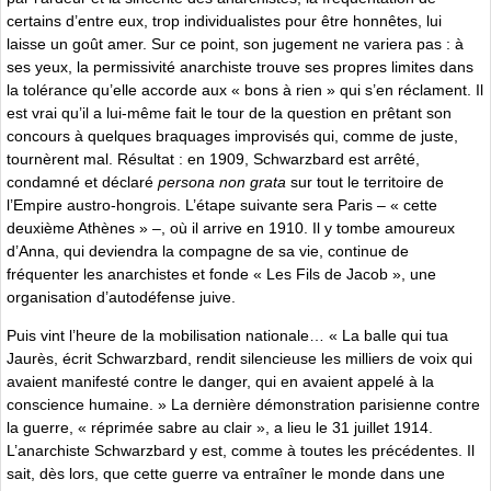
certains d’entre eux, trop individualistes pour être honnêtes, lui
laisse un goût amer. Sur ce point, son jugement ne variera pas : à
ses yeux, la permissivité anarchiste trouve ses propres limites dans
la tolérance qu’elle accorde aux « bons à rien » qui s’en réclament. Il
est vrai qu’il a lui-même fait le tour de la question en prêtant son
concours à quelques braquages improvisés qui, comme de juste,
tournèrent mal. Résultat : en 1909, Schwarzbard est arrêté,
condamné et déclaré
persona non grata
sur tout le territoire de
l’Empire austro-hongrois. L’étape suivante sera Paris – « cette
deuxième Athènes » –, où il arrive en 1910. Il y tombe amoureux
d’Anna, qui deviendra la compagne de sa vie, continue de
fréquenter les anarchistes et fonde « Les Fils de Jacob », une
organisation d’autodéfense juive.
Puis vint l’heure de la mobilisation nationale… « La balle qui tua
Jaurès, écrit Schwarzbard, rendit silencieuse les milliers de voix qui
avaient manifesté contre le danger, qui en avaient appelé à la
conscience humaine. » La dernière démonstration parisienne contre
la guerre, « réprimée sabre au clair », a lieu le 31 juillet 1914.
L’anarchiste Schwarzbard y est, comme à toutes les précédentes. Il
sait, dès lors, que cette guerre va entraîner le monde dans une