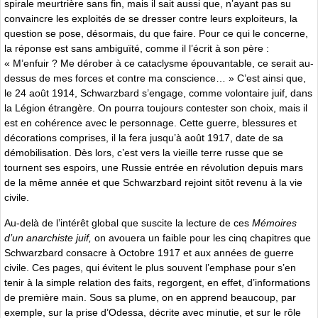
spirale meurtrière sans fin, mais il sait aussi que, n’ayant pas su
convaincre les exploités de se dresser contre leurs exploiteurs, la
question se pose, désormais, du que faire. Pour ce qui le concerne,
la réponse est sans ambiguïté, comme il l’écrit à son père :
« M’enfuir ? Me dérober à ce cataclysme épouvantable, ce serait au-
dessus de mes forces et contre ma conscience… » C’est ainsi que,
le 24 août 1914, Schwarzbard s’engage, comme volontaire juif, dans
la Légion étrangère. On pourra toujours contester son choix, mais il
est en cohérence avec le personnage. Cette guerre, blessures et
décorations comprises, il la fera jusqu’à août 1917, date de sa
démobilisation. Dès lors, c’est vers la vieille terre russe que se
tournent ses espoirs, une Russie entrée en révolution depuis mars
de la même année et que Schwarzbard rejoint sitôt revenu à la vie
civile.
Au-delà de l’intérêt global que suscite la lecture de ces
Mémoires
d’un anarchiste juif,
on avouera un faible pour
les cinq chapitres que
Schwarzbard consacre à Octobre 1917 et aux années de guerre
civile. Ces pages, qui évitent le plus souvent l’emphase pour s’en
tenir à la simple relation des faits, regorgent, en effet, d’informations
de première main. Sous sa plume, on en apprend beaucoup, par
exemple, sur la prise d’Odessa, décrite avec minutie, et sur le rôle