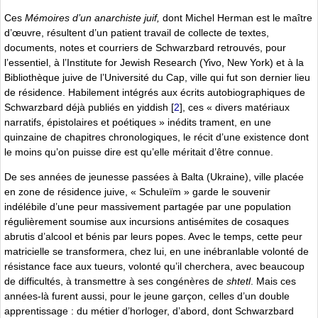
Ces
Mémoires d’un anarchiste juif,
dont Michel Herman est le maître
d’œuvre, résultent d’un patient travail de collecte de textes,
documents, notes et courriers de Schwarzbard retrouvés, pour
l’essentiel, à l’Institute for Jewish Research (Yivo, New York) et à la
Bibliothèque juive de l’Université du Cap, ville qui fut son dernier lieu
de résidence. Habilement intégrés aux écrits autobiographiques de
Schwarzbard déjà publiés en yiddish
[
2
]
, ces « divers matériaux
narratifs, épistolaires et poétiques » inédits trament, en une
quinzaine de chapitres chronologiques, le récit d’une existence dont
le moins qu’on puisse dire est qu’elle méritait d’être connue.
De ses années de jeunesse passées à Balta (Ukraine), ville placée
en zone de résidence juive, « Schuleïm » garde le souvenir
indélébile d’une peur massivement partagée par une population
régulièrement soumise aux incursions antisémites de cosaques
abrutis d’alcool et bénis par leurs popes. Avec le temps, cette peur
matricielle se transformera, chez lui, en une inébranlable volonté de
résistance face aux tueurs, volonté qu’il cherchera, avec beaucoup
de difficultés, à transmettre à ses congénères de
shtetl
. Mais ces
années-là furent aussi, pour le jeune garçon, celles d’un double
apprentissage : du métier d’horloger, d’abord, dont Schwarzbard