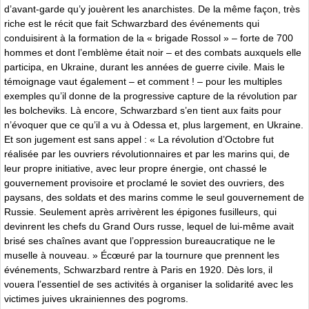
d’avant-garde qu’y jouèrent les anarchistes. De la même façon, très
riche est le récit que fait Schwarzbard des événements qui
conduisirent à la formation de la « brigade Rossol » – forte de 700
hommes et dont l’emblème était noir – et des combats auxquels elle
participa, en Ukraine, durant les années de guerre civile. Mais le
témoignage vaut également – et comment ! – pour les multiples
exemples qu’il donne de la progressive capture de la révolution par
les bolcheviks. Là encore, Schwarzbard s’en tient aux faits pour
n’évoquer que ce qu’il a vu à Odessa et, plus largement, en Ukraine.
Et son jugement est sans appel : « La révolution d’Octobre fut
réalisée par les ouvriers révolutionnaires et par les marins qui, de
leur propre initiative, avec leur propre énergie, ont chassé le
gouvernement provisoire et proclamé le soviet des ouvriers, des
paysans, des soldats et des marins comme le seul gouvernement de
Russie. Seulement après arrivèrent les épigones fusilleurs, qui
devinrent les chefs du Grand Ours russe, lequel de lui-même avait
brisé ses chaînes avant que l’oppression bureaucratique ne le
muselle à nouveau. » Écœuré par la tournure que prennent les
événements, Schwarzbard rentre à Paris en 1920. Dès lors, il
vouera l’essentiel de ses activités à organiser la solidarité avec les
victimes juives ukrainiennes des pogroms.