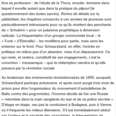
fera sa profession ; de l’étude de la Thora, ensuite, domaine dans
lequel il excelle autant que dans la pratique du
pilpoul
(le
questionnement des textes sacrés). Riches de détails sur la
yiddishkeit,
les chapitres consacrés à ces années de jeunesse sont
particulièrement intéressants pour ce qu’ils révèlent des penchants
de « Schuleïm » pour un judaïsme prophétique à dimension
radicale. La fréquentation d’un groupe communiste local – le
« Funk » (l’Etincelle) – les modifiera pour partie, mais sans les
entamer sur le fond. Pour Schwarzbard, en effet, l’entrée en
politique ne relève pas d’un abandon, mais d’un dépassement. Ce
qui reste, et restera, constitutif de ses engagements, c’est la
conviction – messianique – que la rédemption viendra et qu’elle
passera par la révolution sociale.
Au lendemain des événements révolutionnaires de 1905, auxquels
Schwarzbard participa activement, et après avoir purgé trois mois de
prison pour être l’organisateur du mouvement d’autodéfense de
Balta contre des pogromistes, l’homme décide de fuir une Russie
« retombée dans la main sanglante du tsar et de sa police secrète ».
D’étape en étape, ses pas le conduisent à Budapest, puis à Vienne,
où il fréquente les milieux libertaires. S’il est immédiatement séduit
par l’ardeur et la sincérité des anarchistes, la fréquentation de