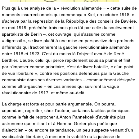
Plus qu’à une analyse de la « révolution allemande » – cette suite de
moments insurrectionnels qui commença à Kiel, en octobre 1918, et
s’acheva par la répression de la République des conseils de Bavière,
en mai 1919, précédée trois mois plus tôt par celle du soulèvement
spartakiste de Berlin –, cet ouvrage, qui s’assume comme
« digressif », se livre plutôt à une mise en perspective des profonds
différends qui fractionnèrent la gauche révolutionnaire allemande
entre 1918 et 1923. C’est du moins là l’objectif avoué de René
Berthier. L’autre, celui qui perce rapidement sous sa plume et finit
par s’imposer comme prioritaire, c’est de livrer bataille, « d’un point
de vue libertaire », contre les positions défendues par la Gauche
communiste dans ses diverses variantes – communément désignée
comme ultra-gauche – en ces années qui suivirent la vague
révolutionnaire de 1917, et même au-delà.
La charge est forte et pour partie argumentée. On pourra,
cependant, regretter, chez l’auteur, certaines facilités polémiques –
comme le fait de reprocher à Anton Pannekoek d’avoir été plus
astronome que militant et à Herman Gorter plus poète que
dialecticien – ou encore sa tendance, un peu suspecte venant d’un
syndicaliste libertaire, à mesurer la viabilité ou la justesse de