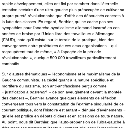
rapide développement, elles ont fini par sombrer dans l’éternelle
tentation sectaire d’une ultra-gauche plus préoccupée de cultiver sa
propre pureté révolutionnaire que d’offrir des débouchés concrets à
la lutte des classes. En regard, Berthier, qui ne cache pas ses
sympathies pour l’anarcho-syndicalisme allemand incarné en ces
années de braise par l’Union libre des travailleurs d’Allemagne
(FAUD), note qu’il exista, sur le terrain de la pratique, bien des
convergences entre prolétaires de ces deux organisations – qui
regroupèrent tout de même, « à l’apogée de la période
révolutionnaire », quelque 500 000 travailleurs particulièrement
combatifs.
Sur d’autres thématiques – l’économisme et le maximalisme de la
Gauche communiste, sa cécité quant à la nature spécifique et
mortifère du nazisme, son anti-antifascisme perçu comme
« justification
a posteriori
» de son aveuglement devant la montée
des dangers –, Berthier avance quelques éléments de réflexion
convergeant tous vers la constatation de l’extrême singularité de ce
courant politique, dont l’histoire est autant « dénuée d’événements »
qu’elle est prolixe en débats d’idées et en scissions de toute nature.
Au point, nous dit Berthier, que l’auto-propension de l’ultra-gauche à
détourner ses propres militants du combat réel pour l’émancipation