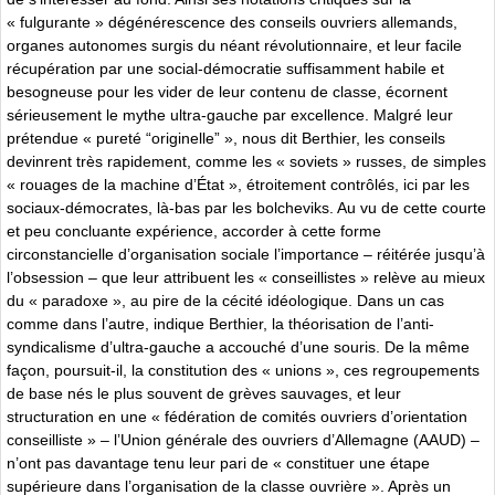
« fulgurante » dégénérescence des conseils ouvriers allemands,
organes autonomes surgis du néant révolutionnaire, et leur facile
récupération par une social-démocratie suffisamment habile et
besogneuse pour les vider de leur contenu de classe, écornent
sérieusement le mythe ultra-gauche par excellence. Malgré leur
prétendue « pureté “originelle” », nous dit Berthier, les conseils
devinrent très rapidement, comme les « soviets » russes, de simples
« rouages de la machine d’État », étroitement contrôlés, ici par les
sociaux-démocrates, là-bas par les bolcheviks. Au vu de cette courte
et peu concluante expérience, accorder à cette forme
circonstancielle d’organisation sociale l’importance – réitérée jusqu’à
l’obsession – que leur attribuent les « conseillistes » relève au mieux
du « paradoxe », au pire de la cécité idéologique. Dans un cas
comme dans l’autre, indique Berthier, la théorisation de l’anti-
syndicalisme d’ultra-gauche a accouché d’une souris. De la même
façon, poursuit-il, la constitution des « unions », ces regroupements
de base nés le plus souvent de grèves sauvages, et leur
structuration en une « fédération de comités ouvriers d’orientation
conseilliste » – l’Union générale des ouvriers d’Allemagne (AAUD) –
n’ont pas davantage tenu leur pari de « constituer une étape
supérieure dans l’organisation de la classe ouvrière ». Après un