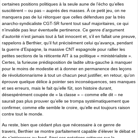
certaines positions politiques à la seule aune de l’écho qu’elles
suscitèrent – ou pas – auprès des masses. À ce petit jeu, on ne
manquera pas de lui rétorquer que celles défendues par la très
anarcho-syndicaliste CGT-SR furent tout sauf majoritaires, ce qui
n’invalide pas leur éventuelle pertinence. Ce genre d’argument
d’autorité n’est jamais tout à fait innocent et, s’il en fallait une preuve,
rappelons à Berthier, qu’il fut précisément celui qu’avança, pendant
la guerre d’Espagne, la massive CNT espagnole pour rallier les
petites sections de la réticente AIT à sa politique « ministérialiste ».
Certes, la furieuse prédisposition de ladite ultra-gauche à manquer
pour le moins de modestie et à donner en permanence des leçons
de révolutionnarisme à tout un chacun peut justifier, en retour, qu’on
éprouve quelque délice à pointer ses inconséquences, ses manques
et ses erreurs, mais le fait qu’elle fût, son histoire durant,
désespérément coupée de « la classe » – comme elle dit – ne
saurait pas plus prouver qu’elle se trompa systématiquement que
confirmer, comme elle semble le croire, qu’elle eut toujours raison
contre tout le monde.
Au reste, bien que cédant plus que nécessaire à ce genre de
travers, Berthier se montre parfaitement capable d’élever le débat et
de s’intéresser au fond. Ainsi ses notations critiques sur la