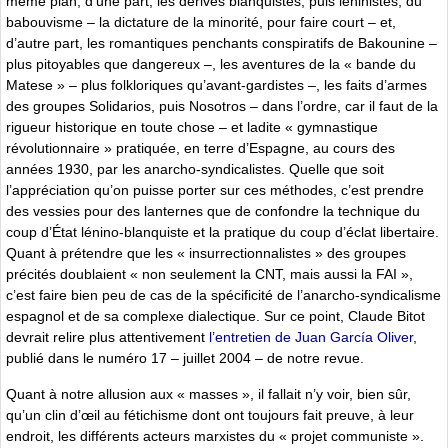
même plan, d’une part, les dérives blanquistes, puis léninistes, du
babouvisme – la dictature de la minorité, pour faire court – et,
d’autre part, les romantiques penchants conspiratifs de Bakounine –
plus pitoyables que dangereux –, les aventures de la « bande du
Matese » – plus folkloriques qu’avant-gardistes –, les faits d’armes
des groupes Solidarios, puis Nosotros – dans l’ordre, car il faut de la
rigueur historique en toute chose – et ladite « gymnastique
révolutionnaire » pratiquée, en terre d’Espagne, au cours des
années 1930, par les anarcho-syndicalistes. Quelle que soit
l’appréciation qu’on puisse porter sur ces méthodes, c’est prendre
des vessies pour des lanternes que de confondre la technique du
coup d’État lénino-blanquiste et la pratique du coup d’éclat libertaire.
Quant à prétendre que les « insurrectionnalistes » des groupes
précités doublaient « non seulement la CNT, mais aussi la FAI »,
c’est faire bien peu de cas de la spécificité de l’anarcho-syndicalisme
espagnol et de sa complexe dialectique. Sur ce point, Claude Bitot
devrait relire plus attentivement
l’entretien de Juan García Oliver
,
publié dans le numéro 17 – juillet 2004 – de notre revue.
Quant à notre allusion aux « masses », il fallait n’y voir, bien sûr,
qu’un clin d’œil au fétichisme dont ont toujours fait preuve, à leur
endroit, les différents acteurs marxistes du « projet communiste ».