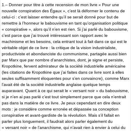
1.– Donner pour titre à cette recension de mon livre « Pour une
nouvelle conspiration des Égaux », c’est là déformer le contenu de
celui-ci : c’est laisser entendre qu’il se serait donné pour but de
remettre à l’honneur le babouvisme en tant qu’organisation politique
« conspirative », alors qu’il n’en est rien. Si j’ai parlé du babouvisme,
c’est parce que j’ai trouvé intéressant son rapport avec le
machinisme et les besoins, cela entrant tout à fait dans ce qui est le
véritable objet de ce livre : la critique de la vision industrialiste,
productiviste et abondanciste du communisme, partagée aussi bien
par Marx que par nombre d’anarchistes, dont, je signe et persiste,
Kropotkine, fervent admirateur de la société industrielle américaine
(les citations de Kropotkine que j’ai faites dans ce livre sont à elles
seules suffisamment éloquentes pour s’en convaincre), comme Marx
l’avait été de la société industrielle anglaise quelque temps
auparavant. Quant à ce qui serait le « versant noir » du babouvisme,
si je n’en ai pas parlé c’est tout simplement parce que cela n’entrait
pas dans la matière de ce livre. Je peux cependant en dire deux
mots : je considère comme erronée et dépassée sa conception
conspirative et avant-gardiste de la révolution. Mais s’il fallait en
parler plus longuement, il faudrait alors parler également du
« versant noir » de l’anarchisme, qui n’avait rien à envier à celui du