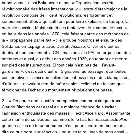
babouvisme : ainsi Bakounine et son « Organisation secrète
révolutionnaire des frères internationaux », sorte d’état-major de la
révolution composé de « cent révolutionnaires fortement et
sérieusement alliés » qui suffiront pour faire exploser, en Europe, la
marmite sociale ; Malatesta et ses tentatives de « coups de main »
en Italie dans les années 1870, cela faisant partie des méthodes de
la « propagande par le fait » ; le groupe Nosotros et ensuite des
Solidarios en Espagne, avec Durruti, Ascaso, Oliver et d’autres,
doublant non seulement la CNT mais aussi la FAI, en organisant des
attentats et aussi, au début des années 1930, en tentant de mettre
sur pied des insurrections. Si tout cela n’est pas de « l’avant-
gardisme », c’est quoi d’autre ! Signalons, au passage, que toutes
ces tentatives – ainsi que celles des babouvistes et des blanquistes,
d’ailleurs – n’avaient rien de méprisables, celles-ci ne faisant que
témoigner de l’échec du mouvement révolutionnaire passé.
2.– « On doute que l’austère perspective communiste que trace
Claude Bitot dans cet essai ait la moindre chance de susciter
l’adhésion enthousiaste des masses », écrit Alice Faro. Assommante
cette manie de convoquer, comme elle le fait, les masses
actuelles –
quant à celles du futur, personne n’est pour l’heure en mesure de
dire ce que sera leur réaction – pour les faire juges de mon essai –