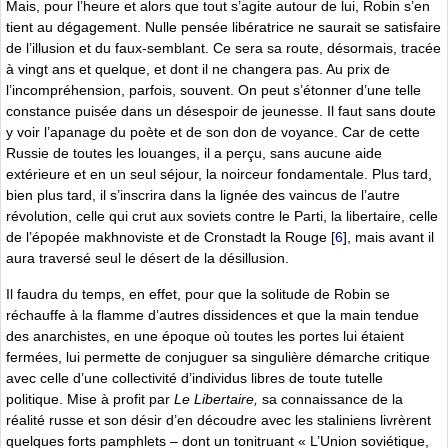
Mais, pour l’heure et alors que tout s’agite autour de lui, Robin s’en
tient au dégagement. Nulle pensée libératrice ne saurait se satisfaire
de l’illusion et du faux-semblant. Ce sera sa route, désormais, tracée
à vingt ans et quelque, et dont il ne changera pas. Au prix de
l’incompréhension, parfois, souvent. On peut s’étonner d’une telle
constance puisée dans un désespoir de jeunesse. Il faut sans doute
y voir l’apanage du poète et de son don de voyance. Car de cette
Russie de toutes les louanges, il a perçu, sans aucune aide
extérieure et en un seul séjour, la noirceur fondamentale. Plus tard,
bien plus tard, il s’inscrira dans la lignée des vaincus de l’autre
révolution, celle qui crut aux soviets contre le Parti, la libertaire, celle
de l’épopée makhnoviste et de Cronstadt la Rouge
[
6
]
, mais avant il
aura traversé seul le désert de la désillusion.
Il faudra du temps, en effet, pour que la solitude de Robin se
réchauffe à la flamme d’autres dissidences et que la main tendue
des anarchistes, en une époque où toutes les portes lui étaient
fermées, lui permette de conjuguer sa singulière démarche critique
avec celle d’une collectivité d’individus libres de toute tutelle
politique. Mise à profit par
Le Libertaire,
sa connaissance de la
réalité russe et son désir d’en découdre avec les staliniens livrèrent
quelques forts pamphlets – dont un tonitruant « L’Union soviétique,