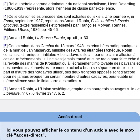
[
3
]
Roi du pétrole et grand admirateur du national-socialisme, Henri Deterding
(1866-1939) représente, alors, l’ennemi de classe par excellence.
[
4
]
Cette citation et les précédentes sont extraites du texte « Une journée », in
Esprit
, septembre 1937, repris dans Armand Robin,
Écrits oubliés I, Essais
critiques,
textes rassemblés et présentés par Françoise Morvan, Rennes,
Éditions Ubacs, 1986, pp. 45-66.
[
5
]
Armand Robin,
La Fausse Parole
, op. cit., p. 33.
[
6
]
Commentant dans
Combat
du 13 mars 1948 les retombées radiophoniques
de la mort de Jan Masaryck, ministre des Affaires étrangères tchèque, Robin
conclut sa chronique – intitulée « Le cadavre utile » – par une claire allusion à
ces deux événements : « Il ne s’est jamais trouvé aucune radio pour faire écho à
la révolte des marins de Kronstadt ou à l’écrasement impitoyable des paysans et
des ouvriers makhnovistes. Le monde actuel a beau se séparer en deux ; de
part et d’autre des “cadavres utiles”, ses deux tronçons opposés sont d’accord
pour ne jamais évoquer un certain nombre d’autres cadavres, pour établir un
même silence sous le tintamarre des radios. »
[
7
]
Armand Robin, « L’Union soviétique, empire des bourgeois sauvages », in
Le
Libertaire
, n° 67, 6 février 1947, p. 2.
Accès direct
Ici vous pouvez afficher le contenu d’un article avec le mot-
clé "acces-direct".