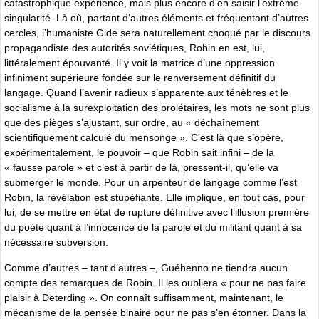
catastrophique expérience, mais plus encore d’en saisir l’extrême
singularité. Là où, partant d’autres éléments et fréquentant d’autres
cercles, l’humaniste Gide sera naturellement choqué par le discours
propagandiste des autorités soviétiques, Robin en est, lui,
littéralement épouvanté. Il y voit la matrice d’une oppression
infiniment supérieure fondée sur le renversement définitif du
langage. Quand l’avenir radieux s’apparente aux ténèbres et le
socialisme à la surexploitation des prolétaires, les mots ne sont plus
que des pièges s’ajustant, sur ordre, au « déchaînement
scientifiquement calculé du mensonge ». C’est là que s’opère,
expérimentalement, le pouvoir – que Robin sait infini – de la
« fausse parole » et c’est à partir de là, pressent-il, qu’elle va
submerger le monde. Pour un arpenteur de langage comme l’est
Robin, la révélation est stupéfiante. Elle implique, en tout cas, pour
lui, de se mettre en état de rupture définitive avec l’illusion première
du poète quant à l’innocence de la parole et du militant quant à sa
nécessaire subversion.
Comme d’autres – tant d’autres –, Guéhenno ne tiendra aucun
compte des remarques de Robin. Il les oubliera « pour ne pas faire
plaisir à Deterding ». On connaît suffisamment, maintenant, le
mécanisme de la pensée binaire pour ne pas s’en étonner. Dans la