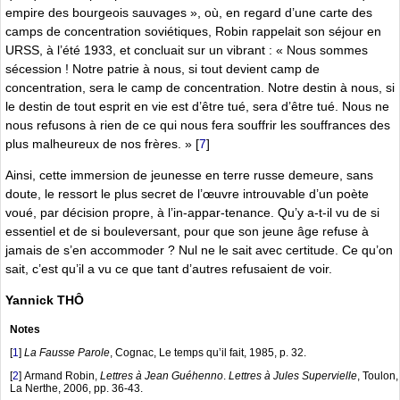
empire des bourgeois sauvages », où, en regard d’une carte des
camps de concentration soviétiques, Robin rappelait son séjour en
URSS, à l’été 1933, et concluait sur un vibrant : « Nous sommes
sécession ! Notre patrie à nous, si tout devient camp de
concentration, sera le camp de concentration. Notre destin à nous, si
le destin de tout esprit en vie est d’être tué, sera d’être tué. Nous ne
nous refusons à rien de ce qui nous fera souffrir les souffrances des
plus malheureux de nos frères. »
[
7
]
Ainsi, cette immersion de jeunesse en terre russe demeure, sans
doute, le ressort le plus secret de l’œuvre introuvable d’un poète
voué, par décision propre, à l’in-appar-tenance. Qu’y a-t-il vu de si
essentiel et de si bouleversant, pour que son jeune âge refuse à
jamais de s’en accommoder ? Nul ne le sait avec certitude. Ce qu’on
sait, c’est qu’il a vu ce que tant d’autres refusaient de voir.
Yannick THÔ
Notes
[
1
]
La Fausse Parole
, Cognac, Le temps qu’il fait, 1985, p. 32.
[
2
]
Armand Robin,
Lettres à Jean Guéhenno
.
Lettres à Jules Supervielle
, Toulon,
La Nerthe, 2006, pp. 36-43.