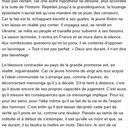
mais pas certain, car une autre hypothèse se dessine, plus accordée
à la suite de l’histoire. Répétée jusqu’à la grandiloquence, la louange
épistolaire n’aurait été qu’une manière de se jouer des censeurs.
Car le fait est là, échappant bientôt à ses guides, le jeune Robin ne
s’en laissa en réalité pas conter. Il voyagea seul, se rendit en
Ukraine, se mêla au peuple et travailla pour subvenir à ses besoins.
La saison terminée, il rentra en France et se mura dans le silence.
Aux nombreuses questions qu’on lui posa, il se contenta d’opposer
un laconique : « Tout n’est pas parfait. » Deux ans durant, il n’en dira
pas davantage.
La blessure contractée au pays de la grande promesse est, en
réalité, inguérissable. Car ce jeune homme de vingt ans tout acquis
à l’idéal communiste ne s’arrange pas, comme d’autres, du
déconcertant mensonge qu’il y a décelé. S’il le tient à distance, c’est
qu’il doute encore de ses propres capacités de jugement. C’est aussi
qu’il mesure les conséquences que ce mensonge implique. Pour lui,
pour les siens, pour l’idée même qu’il se fait de la vie et de l’espoir
des hommes. C’est enfin qu’il doit laisser décanter cette part de
vérité qu’il porte en lui, comme une douleur. Passée au tamis de sa
solitude et à défaut de s’estomper, il sait qu’elle va mûrir et que, sa
vie durant, il lui faudra la mettre en mots. Dès lors, le sort de ce