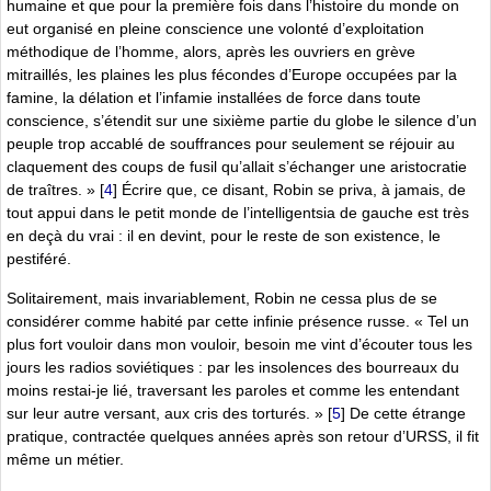
humaine et que pour la première fois dans l’histoire du monde on
eut organisé en pleine conscience une volonté d’exploitation
méthodique de l’homme, alors, après les ouvriers en grève
mitraillés, les plaines les plus fécondes d’Europe occupées par la
famine, la délation et l’infamie installées de force dans toute
conscience, s’étendit sur une sixième partie du globe le silence d’un
peuple trop accablé de souffrances pour seulement se réjouir au
claquement des coups de fusil qu’allait s’échanger une aristocratie
de traîtres. »
[
4
]
Écrire que, ce disant, Robin se priva, à jamais, de
tout appui dans le petit monde de l’intelligentsia de gauche est très
en deçà du vrai : il en devint, pour le reste de son existence, le
pestiféré.
Solitairement, mais invariablement, Robin ne cessa plus de se
considérer comme habité par cette infinie présence russe. « Tel un
plus fort vouloir dans mon vouloir, besoin me vint d’écouter tous les
jours les radios soviétiques : par les insolences des bourreaux du
moins restai-je lié, traversant les paroles et comme les entendant
sur leur autre versant, aux cris des torturés. »
[
5
]
De cette étrange
pratique, contractée quelques années après son retour d’URSS, il fit
même un métier.