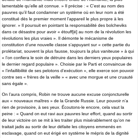
lamentable qu’elle ait connue. » Il précise : « C’est au nom des
pauvres qu’il faut condamner un système où en leur nom a été
constitué dès le premier moment l’appareil le plus propre à les
ignorer. » Il poursuit en pointant la responsabilité des bolcheviks
dans ce désastre pour avoir « étouff[é] au nom de la révolution les
révolutions les plus vraies ». Il démonte le mécanisme de
constitution d’une nouvelle classe s’appuyant sur « cette partie du
prolétariat, souvent la plus fausse, toujours la plus vaniteuse » à qui
« l’on confiera le soin de détruire dans les derniers yeux populaires
le dernier regard populaire ». Choisie par le Parti et convaincue de
« l’infaillibilité de ses pelotons d’exécution », elle exerce son pouvoir
contre ses « frères de la veille » « avec une morgue et une cruauté
sans égale ».
On l’aura compris, Robin ne trouve aucune excuse conjoncturelle
aux « nouveaux maîtres » de la Grande Russie. Leur pouvoir n’a
rien de provisoire, à ses yeux. Écoutons-le encore, cela vaut la
peine : « Quand on eut ravi aux pauvres leur effort, quand au sortir
de leur victoire on se mit à les traiter plus misérablement qu’on ne
traitait jadis au sortir de leur défaite les citoyens emmenés en
esclavage, quand on eut érigé en système le mépris de la dignité