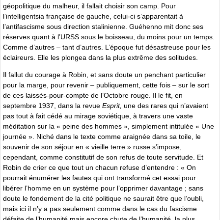
géopolitique du malheur, il fallait choisir son camp. Pour
l’intelligentsia française de gauche, celui-ci s’apparentait à
l’antifascisme sous direction stalinienne. Guéhenno mit donc ses
réserves quant à l’URSS sous le boisseau, du moins pour un temps.
Comme d’autres – tant d’autres. L’époque fut désastreuse pour les
éclaireurs. Elle les plongea dans la plus extrême des solitudes.
Il fallut du courage à Robin, et sans doute un penchant particulier
pour la marge, pour revenir – publiquement, cette fois – sur le sort
de ces laissés-pour-compte de l’Octobre rouge. Il le fit, en
septembre 1937, dans la revue
Esprit,
une des rares qui n’avaient
pas tout à fait cédé au mirage soviétique, à travers une vaste
méditation sur la « peine des hommes », simplement intitulée « Une
journée ». Niché dans le texte comme araignée dans sa toile, le
souvenir de son séjour en « vieille terre » russe s’impose,
cependant, comme constitutif de son refus de toute servitude. Et
Robin de crier ce que tout un chacun refuse d’entendre : « On
pourrait énumérer les fautes qui ont transformé cet essai pour
libérer l’homme en un système pour l’opprimer davantage ; sans
doute le fondement de la cité politique ne saurait être que l’oubli,
mais ici il n’y a pas seulement comme dans le cas du fascisme
défaite de l’humanité mais encore chute de l’humanité, la plus