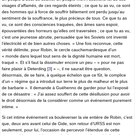
visages d’affamés, de ces regards éteints ; ce que tu as vu, ce sont
des hommes qui à force de souffrir bêtement ont perdu jusqu’au
sentiment de la souffrance, le plus précieux de tous. Ce que tu as
vu, ce sont des consciences traquées, des âmes sans espoir,
épouvantées des horreurs qu’elles ont traversées ; ce que tu as vu,
c’est une jeunesse abrutie, persuadée que les Soviets ont inventé
l’électricité et de bien autres choses. » Une fois reconnue, cette
vérité délimite, pour Robin, le cercle cauchemardesque d’un
« monde dans lequel tout sens de la dignité humaine est mort,
traqué ». Et s’il faut la dissimuler encore un peu – « pour ne pas
faire plaisir à Deterding
[
3
]
» –, il ne saurait être question,
désormais, de se faire, à quelque échelon que ce fût, le complice
d’un « régime qui a introduit sur terre le plus de malheur et le plus
de barbarie ». Il demande à Guéhenno de garder pour lui l’exposé
de ce désastre : « J’ai assez souffert de cette désillusion pour avoir
le droit désormais de la considérer comme un événement purement
intime. »
Si cet intime événement va bouleverser la vie entière de Robin, c’est
que, deux ans avant celui de Gide, son retour d’URSS est non
seulement, pour lui, l’occasion de percevoir l’étendue de cette