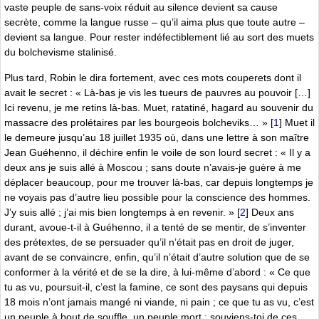
vaste peuple de sans-voix réduit au silence devient sa cause
secrète, comme la langue russe – qu’il aima plus que toute autre –
devient sa langue. Pour rester indéfectiblement lié au sort des muets
du bolchevisme stalinisé.
Plus tard, Robin le dira fortement, avec ces mots couperets dont il
avait le secret : « Là-bas je vis les tueurs de pauvres au pouvoir […]
Ici revenu, je me retins là-bas. Muet, ratatiné, hagard au souvenir du
massacre des prolétaires par les bourgeois bolcheviks… »
[
1
]
Muet il
le demeure jusqu’au 18 juillet 1935 où, dans une lettre à son maître
Jean Guéhenno, il déchire enfin le voile de son lourd secret : « Il y a
deux ans je suis allé à Moscou ; sans doute n’avais-je guère à me
déplacer beaucoup, pour me trouver là-bas, car depuis longtemps je
ne voyais pas d’autre lieu possible pour la conscience des hommes.
J’y suis allé ; j’ai mis bien longtemps à en revenir. »
[
2
]
Deux ans
durant, avoue-t-il à Guéhenno, il a tenté de se mentir, de s’inventer
des prétextes, de se persuader qu’il n’était pas en droit de juger,
avant de se convaincre, enfin, qu’il n’était d’autre solution que de se
conformer à la vérité et de se la dire, à lui-même d’abord : « Ce que
tu as vu, poursuit-il, c’est la famine, ce sont des paysans qui depuis
18 mois n’ont jamais mangé ni viande, ni pain ; ce que tu as vu, c’est
un peuple à bout de souffle, un peuple mort ; souviens-toi de ces