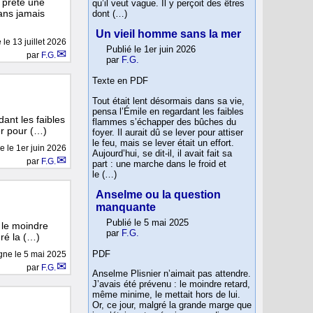
 prête une
qu’il veut vague. Il y perçoit des êtres
sans jamais
dont (…)
Un vieil homme sans la mer
e le
13 juillet 2026
Publié le 1er juin 2026
par
F.G.
par
F.G.
Texte en PDF
Tout était lent désormais dans sa vie,
pensa l’Émile en regardant les faibles
ant les faibles
flammes s’échapper des bûches du
er pour (…)
foyer. Il aurait dû se lever pour attiser
le feu, mais se lever était un effort.
ne le
1er juin 2026
Aujourd’hui, se dit-il, il avait fait sa
par
F.G.
part : une marche dans le froid et
le (…)
Anselme ou la question
manquante
Publié le 5 mai 2025
 le moindre
par
F.G.
gré la (…)
PDF
igne le
5 mai 2025
par
F.G.
Anselme Plisnier n’aimait pas attendre.
J’avais été prévenu : le moindre retard,
même minime, le mettait hors de lui.
Or, ce jour, malgré la grande marge que