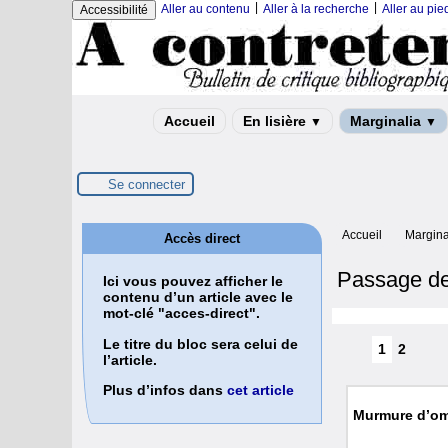
|
|
Aller au contenu
Aller à la recherche
Aller au pi
Accessibilité
Accueil
En lisière
Marginalia
▼
▼
Se connecter
Accueil
Margina
Accès direct
Passage de
Ici vous pouvez afficher le
contenu d’un article avec le
mot-clé "acces-direct".
Le titre du bloc sera celui de
1
2
l’article.
Plus d’infos dans
cet article
Murmure d’o