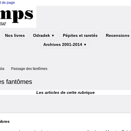
ed de page
Nos livres
Odradek
Pépites et raretés
Recensions e
▼
Archives 2001-2014
▼
lia
Passage des fantômes
s fantômes
Les articles de cette rubrique
mbres