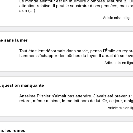
Le monde alentour est un murmure d’ombres. Maurice B. lui
attention relative. Il peut le soustraire à ses pensées, mais 
s’en (…)
Article mis en lign
e sans la mer
Tout était lent désormais dans sa vie, pensa l’Émile en regard
flammes s’échapper des bûches du foyer. Il aurait dû se lev
Article mis en lig
a question manquante
Anselme Plisnier n’aimait pas attendre. J’avais été prévenu :
retard, même minime, le mettait hors de lui. Or, ce jour, mal
Article mis en l
s les ruines