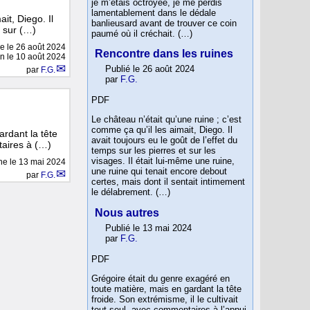
je m’étais octroyée, je me perdis
lamentablement dans le dédale
it, Diego. Il
banlieusard avant de trouver ce coin
t sur (…)
paumé où il créchait. (…)
ne le
26 août 2024
Rencontre dans les ruines
on le 10 août 2024
Publié le 26 août 2024
par
F.G.
par
F.G.
PDF
Le château n’était qu’une ruine ; c’est
comme ça qu’il les aimait, Diego. Il
rdant la tête
avait toujours eu le goût de l’effet du
taires à (…)
temps sur les pierres et sur les
visages. Il était lui-même une ruine,
gne le
13 mai 2024
une ruine qui tenait encore debout
par
F.G.
certes, mais dont il sentait intimement
le délabrement. (…)
Nous autres
Publié le 13 mai 2024
par
F.G.
PDF
Grégoire était du genre exagéré en
toute matière, mais en gardant la tête
froide. Son extrémisme, il le cultivait
tout seul, avec commentaires à l’appui,