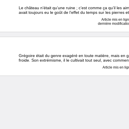
Le château n’était qu’une ruine ; c’est comme ça qu’il les aima
avait toujours eu le goût de l’effet du temps sur les pierres e
Article mis en lig
dernière modificati
Grégoire était du genre exagéré en toute matière, mais en ga
froide. Son extrémisme, il le cultivait tout seul, avec commen
Article mis en li