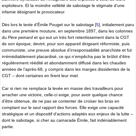
exploiteurs. Et la moindre velléité de sabotage le stigmate d’une
infamie désignant le provocateur.
Dès lors le texte d’Émile Pouget sur le sabotage
[
5
]
, initialement paru
dans une première mouture, en septembre 1897, dans les colonnes
du
Père peinard
et qui eut un très fort retentissement dans la CGT
de son époque, devint, pour son appareil dirigeant réformiste, puis
communiste, une preuve absolue d’irresponsabilité anarchiste et fut
irrémédiablement placardisé, ce qui n’empêcha pas le brûlot d’être
régulièrement réédité et abondamment diffusé dans les chaudes
années de l’après-68, y compris dans les marges dissidentes de la
CGT – dont certaines en firent leur miel.
Car si rien ne remplace la levée en masse des travailleurs pour
arracher une victoire, celle-ci exige, pour avoir quelque chance
d’être obtenue, de ne pas se contenter de croiser les bras en
comptant sur le seul rapport des forces. Elle exige une capacité
stratégique et un dispositif d’actions adaptés eux enjeux de la lutte –
dont le sabotage, si cher au camarade Émile, fait indéniablement
partie.