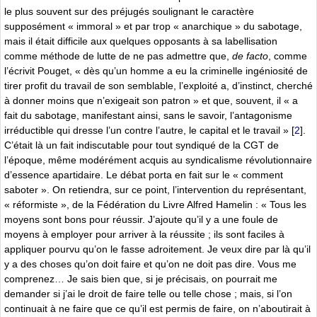
le plus souvent sur des préjugés soulignant le caractère
supposément « immoral » et par trop « anarchique » du sabotage,
mais il était difficile aux quelques opposants à sa labellisation
comme méthode de lutte de ne pas admettre que,
de facto
, comme
l’écrivit Pouget, « dès qu’un homme a eu la criminelle ingéniosité de
tirer profit du travail de son semblable, l’exploité a, d’instinct, cherché
à donner moins que n’exigeait son patron » et que, souvent, il « a
fait du sabotage, manifestant ainsi, sans le savoir, l’antagonisme
irréductible qui dresse l’un contre l’autre, le capital et le travail »
[
2
]
.
C’était là un fait indiscutable pour tout syndiqué de la CGT de
l’époque, même modérément acquis au syndicalisme révolutionnaire
d’essence apartidaire. Le débat porta en fait sur le « comment
saboter ». On retiendra, sur ce point, l’intervention du représentant,
« réformiste », de la Fédération du Livre Alfred Hamelin : « Tous les
moyens sont bons pour réussir. J’ajoute qu’il y a une foule de
moyens à employer pour arriver à la réussite ; ils sont faciles à
appliquer pourvu qu’on le fasse adroitement. Je veux dire par là qu’il
y a des choses qu’on doit faire et qu’on ne doit pas dire. Vous me
comprenez… Je sais bien que, si je précisais, on pourrait me
demander si j’ai le droit de faire telle ou telle chose ; mais, si l’on
continuait à ne faire que ce qu’il est permis de faire, on n’aboutirait à