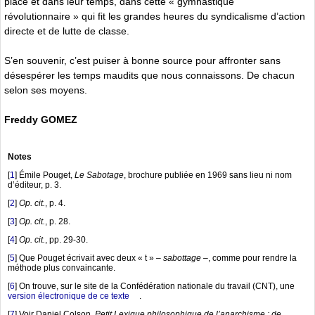
place et dans leur temps, dans cette « gymnastique
révolutionnaire » qui fit les grandes heures du syndicalisme d’action
directe et de lutte de classe.
S’en souvenir, c’est puiser à bonne source pour affronter sans
désespérer les temps maudits que nous connaissons. De chacun
selon ses moyens.
Freddy GOMEZ
Notes
[
1
]
Émile Pouget,
Le Sabotage
, brochure publiée en 1969 sans lieu ni nom
d’éditeur, p. 3.
[
2
]
Op. cit.
, p. 4.
[
3
]
Op. cit.
, p. 28.
[
4
]
Op. cit.
, pp. 29-30.
[
5
]
Que Pouget écrivait avec deux « t » –
sabottage
–, comme pour rendre la
méthode plus convaincante.
[
6
]
On trouve, sur le site de la Confédération nationale du travail (CNT), une
version électronique de ce texte
.
[
7
]
Voir Daniel Colson,
Petit Lexique philosophique de l’anarchisme : de