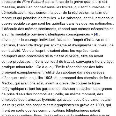
directeur du
Père Peinard
sait la force de la grève quand elle est
massive, mais il en connaît aussi les limites, qui sont humaines : la
démoralisation, l’épuisement, la peur de la répression, la faim qui
monte et qui pénalise les familles. « Le sabotage, écrit-il, est dans la
guerre sociale ce que sont les guérillas dans les guerres nationales :
il découle des mêmes sentiments, répond aux mêmes nécessités et
a sur la mentalité ouvrière d’identiques conséquences »
[
4
]
:
développer le courage individuel, l’audace, l’esprit d’initiative et de
décision, l’habitude d’agir par soi-même et d’augmenter le niveau de
combativité. Vue de l’esprit, disaient alors les représentants
politiques auto-proclamés de la classe ouvrière, fuite en avant
contre-productive, mépris de l’outil de travail, sauvagerie hors d’âge,
pratique minoritaire ! Ce à quoi, l’Émile répondait par des faits
prouvant exemplairement l’utilité du sabotage dans des grèves
d’époque : celle, en juillet 1908, du personnel des chemins de fer du
Médoc, qui avait pris soin, avant la grève, de couper la ligne
télégraphique reliant les gares et de dévisser et cacher les organes
de prise d’eau des locomotives ; celle, au même moment, des
employés des tramways lyonnais qui avaient coulé du ciment dans
les rails ; celle des postiers et télégraphistes en grève en 1909, qui
firent en sorte que les communications téléphoniques soient
subitement embrouillées, l’appareillage télégraphique détraqué et