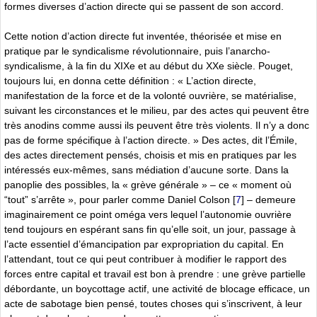
formes diverses d’action directe qui se passent de son accord.
Cette notion d’action directe fut inventée, théorisée et mise en
pratique par le syndicalisme révolutionnaire, puis l’anarcho-
syndicalisme, à la fin du XIXe et au début du XXe siècle. Pouget,
toujours lui, en donna cette définition : « L’action directe,
manifestation de la force et de la volonté ouvrière, se matérialise,
suivant les circonstances et le milieu, par des actes qui peuvent être
très anodins comme aussi ils peuvent être très violents. Il n’y a donc
pas de forme spécifique à l’action directe. » Des actes, dit l’Émile,
des actes directement pensés, choisis et mis en pratiques par les
intéressés eux-mêmes, sans médiation d’aucune sorte. Dans la
panoplie des possibles, la « grève générale » – ce « moment où
“tout” s’arrête », pour parler comme Daniel Colson
[
7
]
– demeure
imaginairement ce point oméga vers lequel l’autonomie ouvrière
tend toujours en espérant sans fin qu’elle soit, un jour, passage à
l’acte essentiel d’émancipation par expropriation du capital. En
l’attendant, tout ce qui peut contribuer à modifier le rapport des
forces entre capital et travail est bon à prendre : une grève partielle
débordante, un boycottage actif, une activité de blocage efficace, un
acte de sabotage bien pensé, toutes choses qui s’inscrivent, à leur