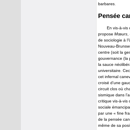
barbares.
Pensée ca
En vis-à-vis 
propose
Mœurs
,
de sociologie à 
Nouveau-Brunswic
centre (soit la ge
gouvernance (la p
la sauce néolibér
universitaire. Ce
cet infernal cane
croisé d’une gauc
circuit clos où c
sismique dans l’
critique vis-à-vi
sociale émancipat
par une « fine fr
de la pensée cano
même de sa positi