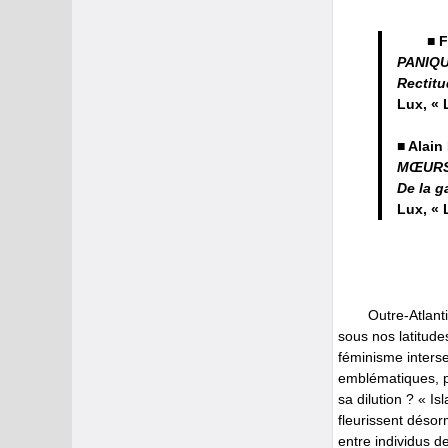
■ 
PANIQU
Rectitu
Lux, « L
■ Alai
MŒUR
De la g
Lux, « L
Outre-Atlant
sous nos latitude
féminisme interse
emblématiques, pa
sa dilution ? « I
fleurissent désor
entre individus d