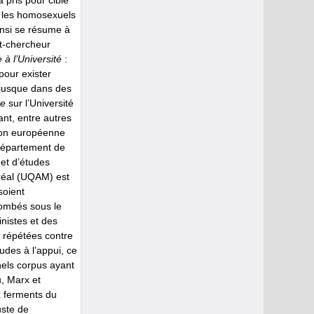
 pris pour cible
s, les homosexuels
insi se résume à
nt-chercheur
 à l’Université
:
pour exister
 jusque dans des
te
sur l’Université
nt, entre autres
tion européenne
département de
 et d’études
tréal (UQAM) est
soient
tombés sous le
inistes et des
es répétées contre
udes à l’appui, ce
nnels corpus ayant
u, Marx et
x ferments du
uste de