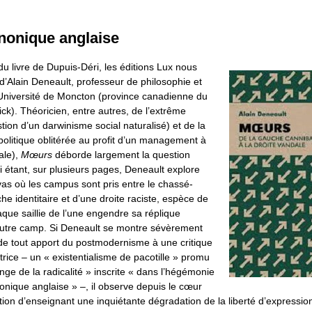
nonique anglaise
du livre de Dupuis-Déri, les éditions Lux nous
 d’Alain Deneault, professeur de philosophie et
l’Université de Moncton (province canadienne du
k). Théoricien, entre autres, de l’extrême
stion d’un darwinisme social naturalisé) et de la
olitique oblitérée au profit d’un management à
ale),
Mœurs
déborde largement la question
ci étant, sur plusieurs pages, Deneault explore
vas où les campus sont pris entre le chassé-
he identitaire et d’une droite raciste, espèce de
haque saillie de l’une engendre sa réplique
autre camp. Si Deneault se montre sévèrement
s de tout apport du postmodernisme à une critique
rice – un « existentialisme de pacotille » promu
ange de la radicalité » inscrite « dans l’hégémonie
nique anglaise » –, il observe depuis le cœur
on d’enseignant une inquiétante dégradation de la liberté d’expressio