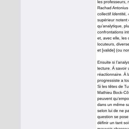
les professeurs, 
Rachad Antonius (
collectif
Identité,
supérieur notent 
qu’analytique, plu
confrontations in
et, avec elle, les 
locuteurs, divers
et [valide] (ou n
Ensuite si l’analy
lecture. À savoir
réactionnaire. À 
progressiste a to
Si les têtes de Tu
Mathieu Bock-Côté
peuvent qu’empor
dans un même sac
selon lui de ne pa
question se pose 
définir un tant so
mauvais chasseur 