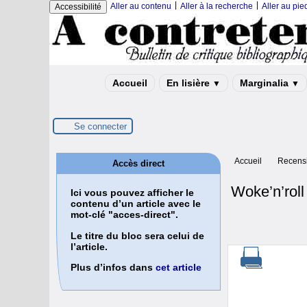
|
|
Aller au contenu
Aller à la recherche
Aller au pi
Accessibilité
Accueil
En lisière
Marginalia
▼
▼
Se connecter
Accueil
Recensi
Accès direct
Woke’n’rol
Ici vous pouvez afficher le
contenu d’un article avec le
mot-clé "acces-direct".
Le titre du bloc sera celui de
l’article.
Plus d’infos dans
cet article