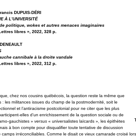
Francis DUPUIS-DÉRI
E À L’UNIVERSITÉ
de politique, wokes et autres menaces imaginaires
ettres libres », 2022, 328 p.
n DENEAULT
S
auche cannibale à la droite vandale
ettres libres », 2022, 312 p.
ique, chez nos cousins québécois, la question reste la même que
s : les militances issues du champ de la postmodernité, soit le
ctionnel et l’antiracisme postcolonial pour ne citer que les plus
rticipent-elles d’un enrichissement de la question sociale ou de
slamo-gauchistes »
versus
« universalistes laïcards », les épithètes
mais à bon compte pour disqualifier toute tentative de discussion
e camps irréconciliables. Comme le disait ce vieux camarade croisé lors