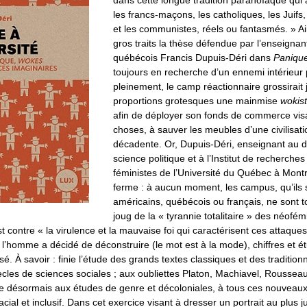
dans cette longue tradition paranoïaque qui a
les francs-maçons, les catholiques, les Juif
et les communistes, réels ou fantasmés. » A
gros traits la thèse défendue par l’enseigna
québécois Francis Dupuis-Déri dans
Panique
toujours en recherche d’un ennemi intérieur 
pleinement, le camp réactionnaire grossirait
proportions grotesques une mainmise
wokis
afin de déployer son fonds de commerce visa
choses, à sauver les meubles d’une civilisa
décadente. Or, Dupuis-Déri, enseignant au 
science politique et à l’Institut de recherches
féministes de l’Université du Québec à Mon
ferme : à aucun moment, les campus, qu’ils 
américains, québécois ou français, ne sont 
joug de la « tyrannie totalitaire » des néofém
est contre « la virulence et la mauvaise foi qui caractérisent ces attaqu
e l’homme a décidé de déconstruire (le mot est à la mode), chiffres et ét
é. À savoir : finie l’étude des grands textes classiques et des traditio
cles de sciences sociales ; aux oubliettes Platon, Machiavel, Roussea
ace désormais aux études de genre et décoloniales, à tous ces nouveau
cial et inclusif. Dans cet exercice visant à dresser un portrait au plus j