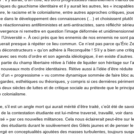
iques du gauchisme identitaire et il y aurait les autres, les « incapable
re, le racisme et le colonialisme, entre autres approches critiques, jou
e dans le développement des connaissances (…) et choisissent plutôt d
 réactionnaires antiféministes et anti-antiracistes, sans réfléchir sérieu
onvergence ni remettre en question l’image déformée et unidimensionnel
 l’Université ». À ceci près que les ennemis de nos ennemis ne sont p
guerait presque à répéter ce lieu commun. Ce n’est pas parce qu’Éric 
s déconstructeurs » qu’on adhère à Reconquête ! S’il y a bien une criti
vec ses mots d’ordre et son agenda idéologique, il en existe d’autres
artie du champ libertaire rétive à l’idée de liquider son héritage sur l’a
nouveaux mots d’ordre identitaires. Rétive aussi à l’idée d’être réduite 
 d’un « progressisme » vu comme dynamique sommée de faire bloc au
-gardes, esthétiques ou théoriques, y compris si ces dernières périme
deux siècles de luttes et de critique sociale au prétexte que le princip
e colonialisme.
, s’il est un angle mort qui aurait mérité d’être traité, c’eût été de savo
e la contestation étudiante est lui-même traversé, travaillé, voir dans
sé » par ces nouvelles militances. Cela nous éclairerait peut-être sur le
 des étudiants durant le soulèvement des Gilets jaunes et de penser le
ergé en conceptualités ajoutées des masses turbulentes, toujours suspe