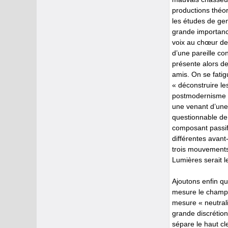
productions théor
les études de gen
grande importanc
voix au chœur des
d’une pareille c
présente alors de
amis. On se fati
« déconstruire le
postmodernisme a
une venant d’une p
questionnable de 
composant passif
différentes avant
trois mouvements 
Lumières serait l
Ajoutons enfin que
mesure le champ d
mesure « neutrali
grande discrétion
sépare le haut cl