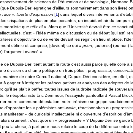
respectivement de sciences de l’éducation et de sociologie, Normand Ba
que Dupuis-Déri égratigne d’ailleurs sommairement dans son livre) ont
 « race », liberté d’expression
[
1
]
dans lequel divers intervenants d’étab
des crispations de plus en plus pesantes, un inquiétant air du temps « 
s moraliste que réflexif ». Alors que l’Université devrait être ce sanctuai
tellectuelles, c’est « l’idée même de discussion ou de débat [qui est] r
critères d’objectivité ou de vérité devant les régir : en lieu et place, l’ide
ement définie et comprise, [devient] ce qui
a priori
, [autorise] (ou non) l
on) l’argument avancé ».
se de Dupuis-Déri tient autant la route c’est aussi parce qu’elle colle à s
 une division du champ politique en trois pôles : progressiste, conservat
la manière de notre Corcuff national, Dupuis-Déri considère, en effet, qu
ut à gagner à intégrer les préoccupations et analyses des adeptes de l
rc qu’il se plaît à baffer, toutes issues de la droite radicale (le souverai
, le néopétainiste Éric Zemmour, l’essayiste pantouflard Pascal Bruckn
ter notre commune détestation, notre irénisme se grippe soudainement
 d’opprobre les « polémistes anti-
woke
, réactionnaires ou progressis
s manifester « de curiosité intellectuelle ni d’ouverture d’esprit ou d’âm
alors crûment : c’est quoi un « progressiste » ? Dupuis-Déri se garde 
it peu la chose, à part pour nous refaire le coup de la différence entre l
: il y aurait, d’un côté, les bons progressistes naturellement friands d