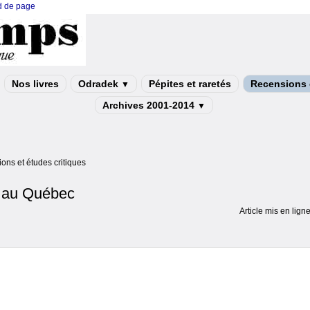
ed de page
Nos livres
Odradek
Pépites et raretés
Recensions e
▼
Archives 2001-2014
▼
ons et études critiques
l au Québec
Article mis en lign