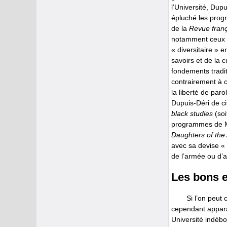
l’Université, Dup
épluché les prog
de la
Revue franç
notamment ceux d
« diversitaire » 
savoirs et de la 
fondements tradit
contrairement à c
la liberté de par
Dupuis-Déri de c
black studies
(soi
programmes de MB
Daughters of the
avec sa devise « 
de l’armée ou d’
Les bons e
Si l’on peut
cependant appara
Université indébo