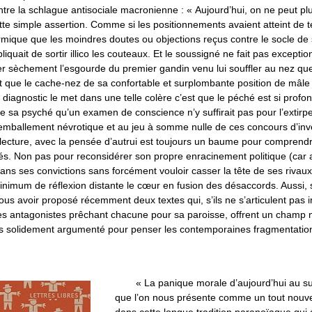
re la schlague antisociale macronienne : « Aujourd’hui, on ne peut plus
tte simple assertion. Comme si les positionnements avaient atteint de t
rmique que les moindres doutes ou objections reçus contre le socle de
uait de sortir illico les couteaux. Et le soussigné ne fait pas exception
tirer sèchement l’esgourde du premier gandin venu lui souffler au nez qu
st que le cache-nez de sa confortable et surplombante position de mâle 
it diagnostic le met dans une telle colère c’est que le péché est si prof
e sa psyché qu’un examen de conscience n’y suffirait pas pour l’extirper
 emballement névrotique et au jeu à somme nulle de ces concours d’inv
 lecture, avec la pensée d’autrui est toujours un baume pour comprendr
ités. Non pas pour reconsidérer son propre enracinement politique (car 
ans ses convictions sans forcément vouloir casser la tête de ses rivaux
minimum de réflexion distante le cœur en fusion des désaccords. Aussi,
ous avoir proposé récemment deux textes qui, s’ils ne s’articulent pas 
ries antagonistes prêchant chacune pour sa paroisse, offrent un champ
 solidement argumenté pour penser les contemporaines fragmentatio
« La panique morale d’aujourd’hui au s
que l’on nous présente comme un tout nouvea