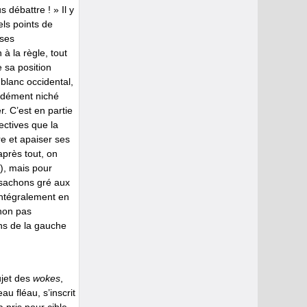
 débattre ! » Il y
els points de
 ses
 à la règle, tout
e sa position
blanc occidental,
ondément niché
. C’est en partie
ectives que la
e et apaiser ses
après tout, on
), mais pour
 sachons gré aux
intégralement en
 non pas
ns de la gauche
ujet des
wokes
,
u fléau, s’inscrit