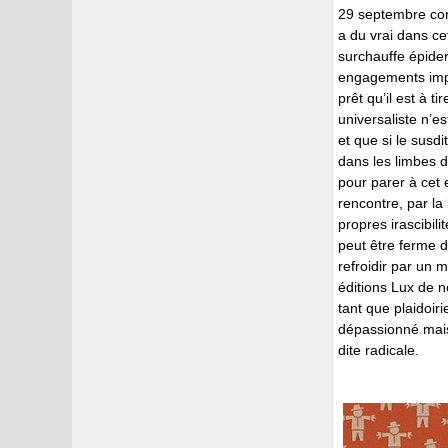
29 septembre cont
a du vrai dans ce
surchauffe épide
engagements impliq
prêt qu’il est à 
universaliste n’e
et que si le susd
dans les limbes d
pour parer à cet
rencontre, par la
propres irascibil
peut être ferme d
refroidir par un 
éditions Lux de n
tant que plaidoi
dépassionné mais
dite radicale.