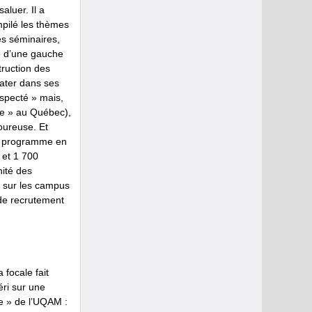
aluer. Il a
mpilé les thèmes
les séminaires,
e d’une gauche
truction des
Mater dans ses
especté » mais,
que » au Québec),
goureuse. Et
un programme en
 et 1 700
nité des
e sur les campus
 de recrutement
 focale fait
éri sur une
te » de l’UQAM :