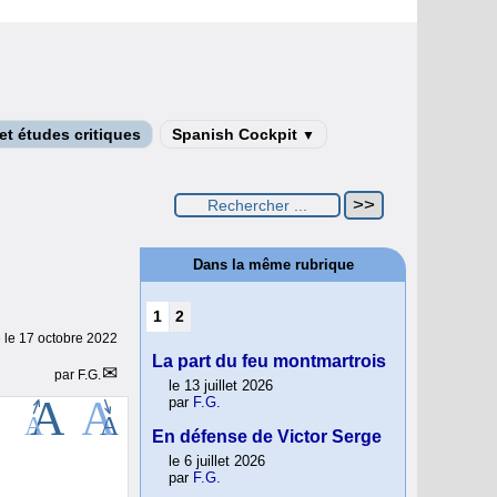
t études critiques
Spanish Cockpit
▼
Dans la même rubrique
1
2
e le
17 octobre 2022
La part du feu montmartrois
par
F.G.
le 13 juillet 2026
par
F.G.
En défense de Victor Serge
le 6 juillet 2026
par
F.G.