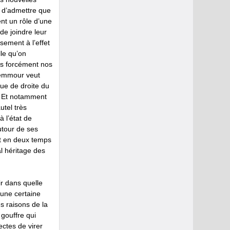
s d’admettre que
ent un rôle d’une
e joindre leur
sement à l’effet
le qu’on
as forcément nos
Zemmour veut
que de droite du
. Et notamment
utel très
à l’état de
tour de ses
nt en deux temps
al héritage des
ir dans quelle
 une certaine
s raisons de la
 gouffre qui
ctes de virer