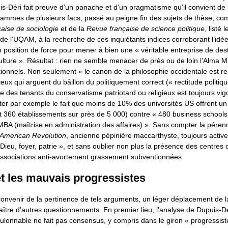
uis-Déri fait preuve d’un panache et d’un pragmatisme qu’il convient de s
rammes de plusieurs facs, passé au peigne fin des sujets de thèse, co
aise de sociologie
et de la
Revue française de science politique
, listé 
e l’UQAM, à la recherche de ces inquiétants indices corroborant l’idé
en position de force pour mener à bien une « véritable entreprise de des
culture ». Résultat : rien ne semble menacer de près ou de loin l’Alma 
ionnels. Non seulement « le canon de la philosophie occidentale est r
eux qui arguent du bâillon du politiquement correct (« rectitude politi
ole des tenants du conservatisme patriotard ou religieux est toujours vi
iter par exemple le fait que moins de 10% des universités US offrent 
t 360 établissements sur près de 5 000) contre « 480 business schools
A (maîtrise en administration des affaires) ». Sans compter la péren
 American Revolution
, ancienne pépinière maccarthyste, toujours activ
Dieu, foyer, patrie », et sans oublier non plus la présence des centres
associations anti-avortement grassement subventionnées.
t les mauvais progressistes
 convenir de la pertinence de tels arguments, un léger déplacement de la
ître d’autres questionnements. En premier lieu, l’analyse de Dupuis-D
ulonnable ne fait pas consensus, y compris dans le giron « progressis