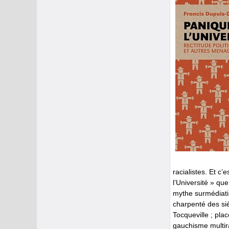
racialistes. Et c’
l’Université » qu
mythe surmédiatis
charpenté des siè
Tocqueville ; pl
gauchisme multira