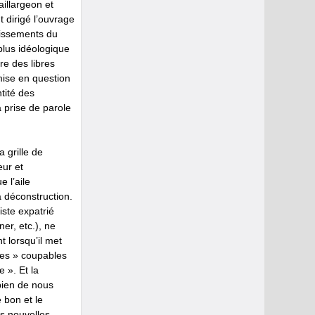
illargeon et
 dirigé l’ouvrage
lissements du
plus idéologique
re des libres
emise en question
ntité des
a prise de parole
a grille de
eur et
e l’aile
a déconstruction.
niste expatrié
er, etc.), ne
 lorsqu’il met
tes » coupables
e ». Et la
bien de nous
e bon et le
es nouvelles