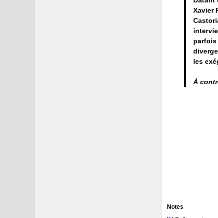
Xavier 
Castori
intervi
parfois
diverge
les exé
À cont
Notes