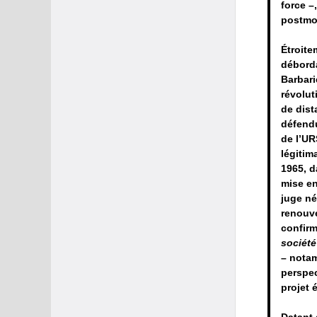
force –
postmo
Étroite
déborda
Barbari
révolut
de dist
défendu
de l’UR
légitima
1965, d
mise e
juge né
renouve
confirm
société
– notam
perspec
projet 
Datant 