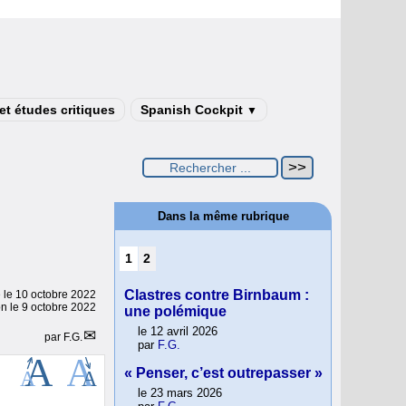
t études critiques
Spanish Cockpit
▼
Dans la même rubrique
1
2
Clastres contre Birnbaum :
e le
10 octobre 2022
on le 9 octobre 2022
une polémique
le 12 avril 2026
par
F.G.
par
F.G.
« Penser, c’est outrepasser »
le 23 mars 2026