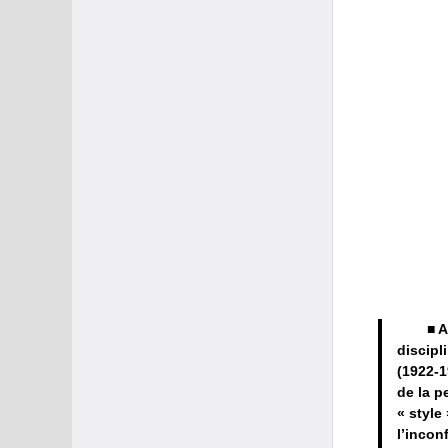
■ A
discipl
(1922-1
de la p
« style 
l’inconf