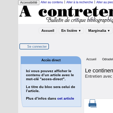
|
|
Aller au contenu
Aller à la recherche
Aller au pi
Accessibilité
Accueil
En lisière
Marginalia
▼
▼
Se connecter
Accueil
Odrade
Accès direct
Le continen
Ici vous pouvez afficher le
contenu d’un article avec le
Entretien avec 
mot-clé "acces-direct".
Le titre du bloc sera celui de
l’article.
Plus d’infos dans
cet article