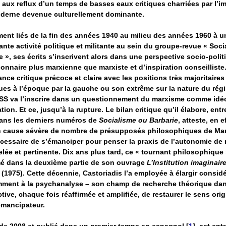
, aux reflux d’un temps de basses eaux critiques charriées par l’
derne devenue culturellement dominante.
ment liés de la fin des années 1940 au milieu des années 1960 à u
nte activité politique et militante au sein du groupe-revue « Soc
e », ses écrits s’inscrivent alors dans une perspective socio-polit
ionnaire plus marxienne que marxiste et d’inspiration conseilliste.
ance critique précoce et claire avec les positions très majoritaires
es à l’époque par la gauche ou son extrême sur la nature du rég
SS va l’inscrire dans un questionnement du marxisme comme idé
tion. Et ce, jusqu’à la rupture. Le bilan critique qu’il élabore, entr
ans les derniers numéros de
Socialisme ou Barbarie
, atteste, en e
n cause sévère de nombre de présupposés philosophiques de Marx
cessaire de s’émanciper pour penser la praxis de l’autonomie de
lée et pertinente. Dix ans plus tard, ce « tournant philosophique 
é dans la deuxième partie de son ouvrage
L’Institution imaginaire
(1975). Cette décennie, Castoriadis l’a employée à élargir consi
ment à la psychanalyse – son champ de recherche théorique dan
tive, chaque fois réaffirmée et amplifiée, de restaurer le sens orig
émancipateur.
de 2008 et publié dans un premier temps en espagnol
[
1
]
, cet ent