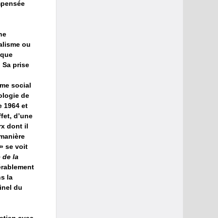
impensée
ne
ialisme ou
ique
 Sa prise
ime social
ologie de
e 1964 et
ffet, d’une
 dont il
 manière
» se voit
 de la
dérablement
s la
inel du
retien avec