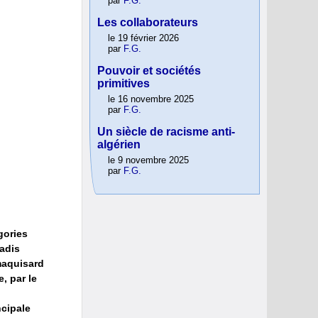
par
F.G.
Les collaborateurs
le 19 février 2026
par
F.G.
Pouvoir et sociétés
primitives
le 16 novembre 2025
par
F.G.
Un siècle de racisme anti-
algérien
le 9 novembre 2025
par
F.G.
gories
adis
maquisard
, par le
ncipale