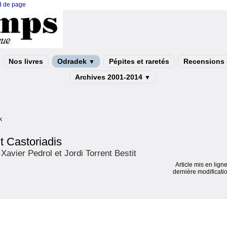
ed de page
Nos livres
Odradek
Pépites et raretés
Recensions e
▼
Archives 2001-2014
▼
k
t Castoriadis
Xavier Pedrol et Jordi Torrent Bestit
Article mis en lign
dernière modificati