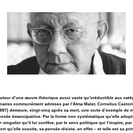
uteur d’une œuvre théorique aussi vaste qu’irréductible aux caté
inaires communément admises par l’Alma Mater, Cornelius Castori
997) demeure, vingt-cinq après sa mort, une sorte d’exemple de 
ensée émancipatrice. Par la forme non systématique qu’elle adopte
» singulier qu’il lui confère, par le sens politique qui l’inspire, par
ort qu’elle suscite, sa pensée résiste, en effet – et telle est sa pri