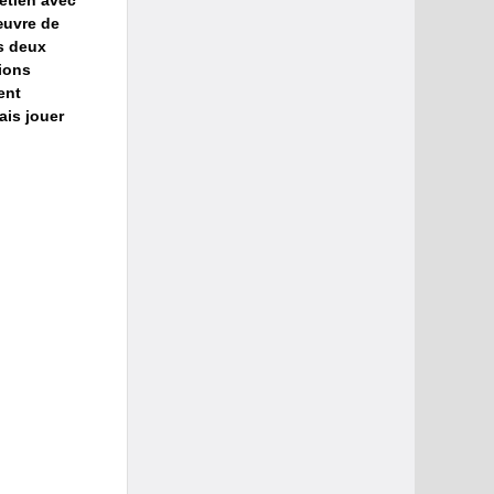
œuvre de
es deux
ions
ent
ais jouer