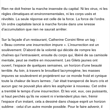
Rien ne doit freiner la marche insensée du capital. Ni les virus, ni les
règles climatiques et environnementales, ni les corps usés et
révoltés. La seule réponse est celle de la force. La force de l’ordre.
Un ordre capitaliste lancé à marche forcée dans une ivresse
d’accumulation que rien ne saurait arrêter.
Sur la façade d’un restaurant, Catherine Corsini filme un tag :
« Beau comme une insurrection impure ». L’insurrection est un
soulèvement. D’abord de la volonté qui décide de rompre les
chaînes qui l’entravaient, ensuite du corps qui, libéré de sa camisole
mentale, peut se mettre en mouvement. Les Gilets jaunes ont
ouvert, l’espace de quelques semaines, un horizon d’une beauté
terrible. Au loin, à travers le brouillard lacrymogène, les masses
impures se soulevèrent et projetèrent sur ce monde froid et cynique
toute la chaleur de leurs larmes ; l’air était transpercé de leurs cris et
aucun gaz ne pouvait plus alors les asphyxier à nouveau. Cet ordre
a tremblé le temps d’une insurrection. Et les voir, eux, ces puissants,
si haut perchés qu’ils ne voient ni n’entendent plus rien, frémir
l’espace d’un instant, cela a dessiné dans chaque esprit un horizon
sublime : celui d’un autre monde possible. Pour le faire advenir, il