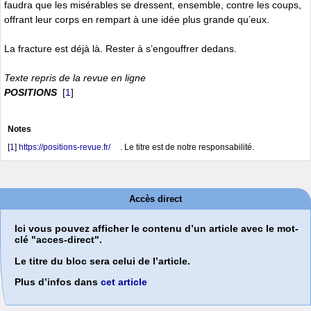
faudra que les misérables se dressent, ensemble, contre les coups,
offrant leur corps en rempart à une idée plus grande qu’eux.
La fracture est déjà là. Rester à s’engouffrer dedans.
Texte repris de la revue en ligne
POSITIONS
[
1
]
Notes
[
1
]
https://positions-revue.fr/
. Le titre est de notre responsabilité.
Accès direct
Ici vous pouvez afficher le contenu d’un article avec le mot-
clé "acces-direct".
Le titre du bloc sera celui de l’article.
Plus d’infos dans
cet article