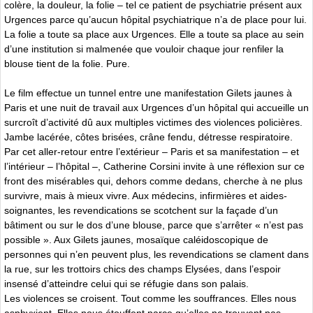
colère, la douleur, la folie – tel ce patient de psychiatrie présent aux
Urgences parce qu’aucun hôpital psychiatrique n’a de place pour lui.
La folie a toute sa place aux Urgences. Elle a toute sa place au sein
d’une institution si malmenée que vouloir chaque jour renfiler la
blouse tient de la folie. Pure.
Le film effectue un tunnel entre une manifestation Gilets jaunes à
Paris et une nuit de travail aux Urgences d’un hôpital qui accueille un
surcroît d’activité dû aux multiples victimes des violences policières.
Jambe lacérée, côtes brisées, crâne fendu, détresse respiratoire.
Par cet aller-retour entre l’extérieur – Paris et sa manifestation – et
l’intérieur – l’hôpital –, Catherine Corsini invite à une réflexion sur ce
front des misérables qui, dehors comme dedans, cherche à ne plus
survivre, mais à mieux vivre. Aux médecins, infirmières et aides-
soignantes, les revendications se scotchent sur la façade d’un
bâtiment ou sur le dos d’une blouse, parce que s’arrêter « n’est pas
possible ». Aux Gilets jaunes, mosaïque caléidoscopique de
personnes qui n’en peuvent plus, les revendications se clament dans
la rue, sur les trottoirs chics des champs Elysées, dans l’espoir
insensé d’atteindre celui qui se réfugie dans son palais.
Les violences se croisent. Tout comme les souffrances. Elles nous
asphyxient. Elles nous étouffent parce qu’elles ne trouvent pas