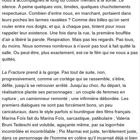
silence. À peine quelques voix, timides, quelques chuchotements
respectueux. Combien d’entre nous, en marchant, portaient dans
leurs poches les larmes ravalées ? Comme des billes qu’on sent
rouler entre nos doigts, et qui, à chaque pas, tintent pour nous
rappeler leur existence. Une fois dans la rue, la première bouffée
d’air a libéré la parole. Respiration. Mais pas les regards. Pas tous,
du moins. Nous sommes nombreux à n’avoir pas tout à fait quitté la
salle. Ou peut-être, plus exactement, est-ce le film qui ne nous a pas
quittés.
La Fracture
prend à la gorge. Pas tout de suite, non,
progressivement, comme un cortège qui se rassemble, s’étire,
défile, jusqu’à se retrouver arrêté. Jusqu’au choc. Au départ, la
réalisatrice plante ses personnages : un couple de femmes en
rupture ; un camionneur remonté ; une infirmière débordée. Les
premiers dialogues ne sont pas forcément bons, un peu
caricaturaux, dans le style parfois si lourdingue des films français.
Marina Foïs fait du Marina Foïs, sarcastique, patibulaire ; Valeria
Bruni Tedeschi est volubile, agaçante même, par sa logorrhée
incontrôlée et incontrôlable ; Pio Marmai est juste, terriblement juste,
dans ce personnage de l’homme en colère qu’il incarnait déjà si bien