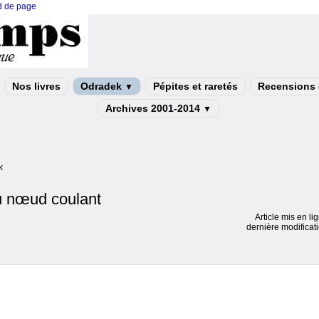
ed de page
Nos livres
Odradek
Pépites et raretés
Recensions e
▼
Archives 2001-2014
▼
k
du nœud coulant
Article mis en li
dernière modificati