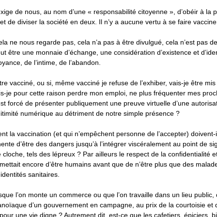
 exige de nous, au nom d’une « responsabilité citoyenne », d’obéir à la 
t de diviser la société en deux. Il n’y a aucune vertu à se faire vaccine
la ne nous regarde pas, cela n’a pas à être divulgué, cela n’est pas de
eut être une monnaie d’échange, une considération d’existence et d’iden
yance, de l’intime, de l’abandon.
être vacciné, ou si, même vacciné je refuse de l’exhiber, vais-je être mi
is-je pour cette raison perdre mon emploi, ne plus fréquenter mes proc
 est forcé de présenter publiquement une preuve virtuelle d’une autorisat
gitimité numérique au détriment de notre simple présence ?
ent la vaccination (et qui n’empêchent personne de l’accepter) doivent-il
nte d’être des dangers jusqu’à l’intégrer viscéralement au point de sig
loche, tels des lépreux ? Par ailleurs le respect de la confidentialité e
mettait encore d’être humains avant que de n’être plus que des malade
identités sanitaires.
orsque l’on monte un commerce ou que l’on travaille dans un lieu public, 
ranoïaque d’un gouvernement en campagne, au prix de la courtoisie et de
pour une vie digne ? Autrement dit, est-ce que les cafetiers, épiciers, bi