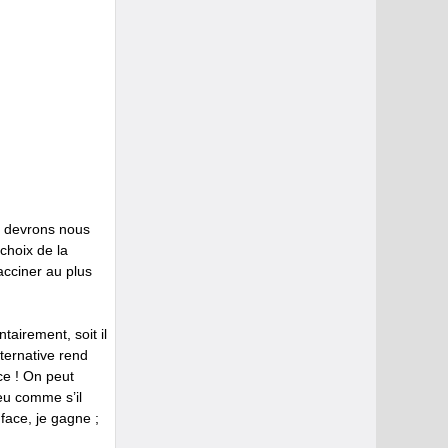
us devrons nous
 choix de la
acciner au plus
tairement, soit il
lternative rend
ce ! On peut
peu comme s’il
face, je gagne ;