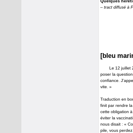
Quelques héréti
– tract diffusé à 
[bleu mari
Le 12 juille
poser la question 
confiance. J’appe
vite. »
Traduction en bon 
finit par rendre l
cette obligation 
éviter la vaccinat
nous disait : « C
pile, vous perdez