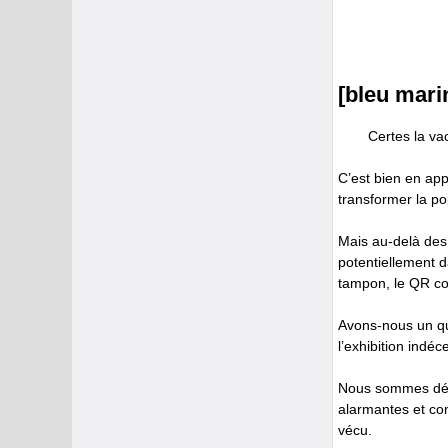
[bleu mari
Certes la vac
C’est bien en app
transformer la po
Mais au-delà des
potentiellement 
tampon, le QR cod
Avons-nous un que
l’exhibition indé
Nous sommes déjà
alarmantes et con
vécu.