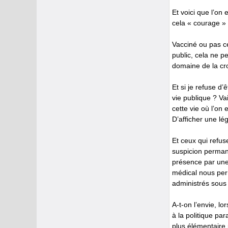
Et voici que l’on
cela « courage » e
Vacciné ou pas ce
public, cela ne p
domaine de la cro
Et si je refuse d’
vie publique ? Va
cette vie où l’on
D’afficher une lé
Et ceux qui refus
suspicion permane
présence par une c
médical nous per
administrés sous 
A-t-on l’envie, l
à la politique pa
plus élémentaire 