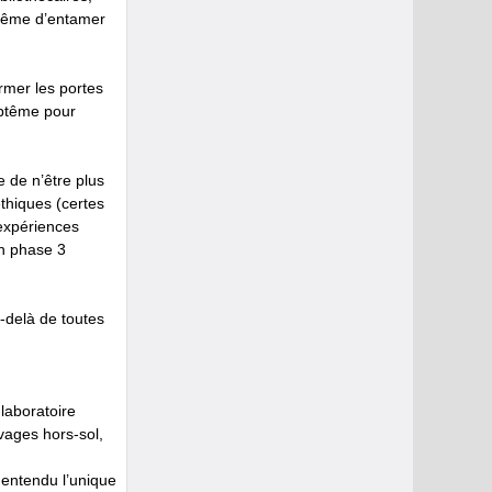
t même d’entamer
rmer les portes
aptême pour
 de n’être plus
thiques (certes
 expériences
en phase 3
-delà de toutes
 laboratoire
vages hors-sol,
 entendu l’unique