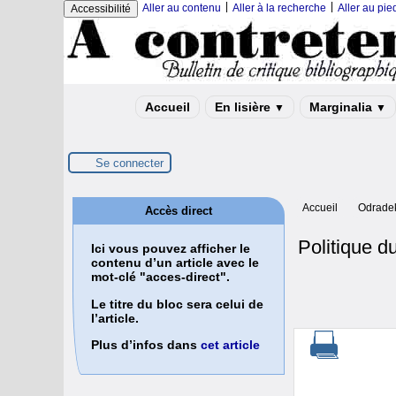
|
|
Aller au contenu
Aller à la recherche
Aller au pi
Accessibilité
Accueil
En lisière
Marginalia
▼
▼
Se connecter
Accueil
Odrade
Accès direct
Politique 
Ici vous pouvez afficher le
contenu d’un article avec le
mot-clé "acces-direct".
Le titre du bloc sera celui de
l’article.
Plus d’infos dans
cet article