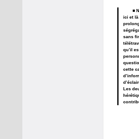
■ N
ici et l
prolong
ségréga
sans fi
télétra
qu’il e
personn
questio
cette c
d’infor
d’éclai
Les deu
hérétiq
contri