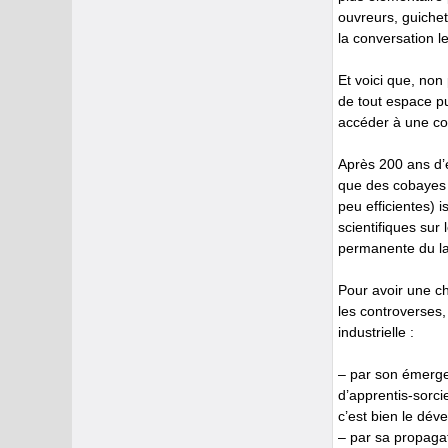
ouvreurs, guichet
la conversation l
Et voici que, non
de tout espace pu
accéder à une co
Après 200 ans d’e
que des cobayes p
peu efficientes) 
scientifiques su
permanente du l
Pour avoir une ch
les controverses,
industrielle :
– par son émergen
d’apprentis-sorci
c’est bien le dév
– par sa propaga