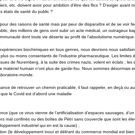
iers, etc. doivent avoir pour ambition d’être des flics ? D’exiger avan
es états de santé du public ?
 pour des raisons de santé mais par peur de disparaître et de se voir fe
blic, des millions de gens vont subir un acte médical, un outrageux b
mmunauté dont toute vie déserte au profit de l’absolutisme numérique.
xpériences biochimiques en tous genres, nous devrions nous satisfaire
lus ou moins consentants de l’industrie pharmaceutique. Les limites é
issues de Nuremberg, à la suite des crimes nazis, volent en éclats ; les
r le matériel humain n’ont plus de garde-fou. Nous sommes désormais 
aboratoire-monde.
ance de retrouver un chemin praticable, il faut rappeler, en deçà ou au
 que le Covid est d’abord une maladie
ce (que ce virus vienne de l’artificialisation d’espaces sauvages, d’un
ers mal confinés ou des boîtes de Pétri sans couvercle que sont les éle
eloppement industriel qui en est la cause) ;
tion (le développement inouï et délirant du commerce mondial est bien