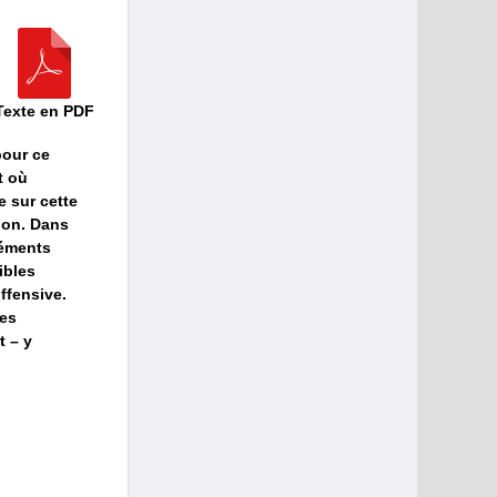
Texte en PDF
pour ce
t où
 sur cette
 bon. Dans
léments
ibles
ffensive.
ues
t – y