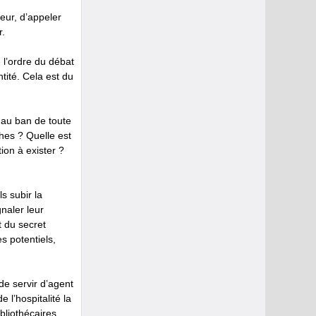
peur, d’appeler
r.
 l’ordre du débat
tité. Cela est du
s au ban de toute
hes ? Quelle est
ion à exister ?
s subir la
naler leur
t du secret
s potentiels,
de servir d’agent
 l’hospitalité la
bliothécaires,