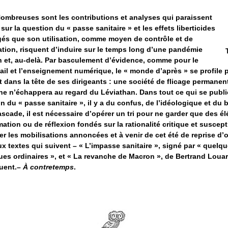
ombreuses sont les contributions et analyses qui paraissent
à sur la question du « passe sanitaire » et les effets liberticides
és que son utilisation, comme moyen de contrôle et de
tion, risquent d’induire sur le temps long d’une pandémie
n et, au-delà. Par basculement d’évidence, comme pour le
vail et l’enseignement numérique, le « monde d’après » se profile 
st dans la tête de ses dirigeants : une société de flicage permanen
e n’échappera au regard du Léviathan. Dans tout ce qui se publie
n du « passe sanitaire », il y a du confus, de l’idéologique et du
ascade, il est nécessaire d’opérer un tri pour ne garder que des é
mation ou de réflexion fondés sur la rationalité critique et suscept
rer les mobilisations annoncées et à venir de cet été de reprise d’o
x textes qui suivent – « L’impasse sanitaire », signé par « quelq
ues ordinaires », et « La revanche de Macron », de Bertrand Louar
buent.–
À contretemps
.