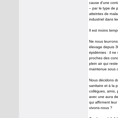
cause d’une conta
– par le type de
atteintes de mala
industriel dans l
Il est moins tem
Ne nous leurrons
élevage depuis 3
épidémies : il ne
proches des condi
plein air qui rest
maintenue sous c
Nous décidons don
sanitaire et à la
collègues, amis, 
avec une aura de
qui affirment leu
vivons-nous ?