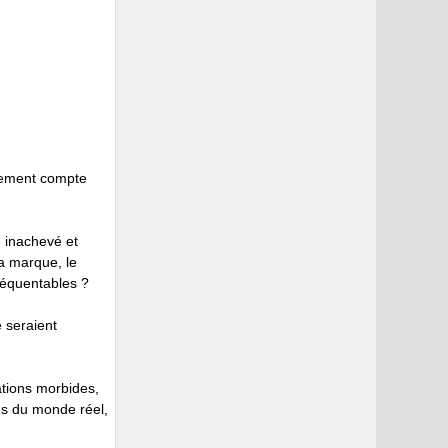
rnement compte
n inachevé et
a marque, le
fréquentables ?
é seraient
ations morbides,
lus du monde réel,