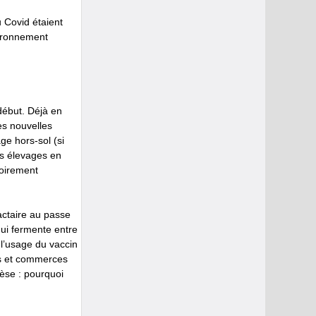
 Covid étaient
vironnement
début. Déjà en
es nouvelles
ge hors-sol (si
es élevages en
soirement
actaire au passe
qui fermente entre
 l’usage du vaccin
cs et commerces
pèse : pourquoi