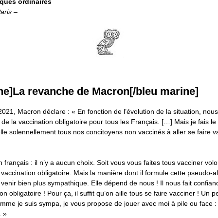
ques ordinaires
Paris –
ne]La revanche de Macron[/bleu marine]
t 2021, Macron déclare : « En fonction de l’évolution de la situation, no
de la vaccination obligatoire pour tous les Français. […] Mais je fais le
lle solennellement tous nos concitoyens non vaccinés à aller se faire v
français : il n’y a aucun choix. Soit vous vous faites tous vacciner volon
a vaccination obligatoire. Mais la manière dont il formule cette pseudo-a
à venir bien plus sympathique. Elle dépend de nous ! Il nous fait confian
ion obligatoire ! Pour ça, il suffit qu’on aille tous se faire vacciner ! Un 
omme je suis sympa, je vous propose de jouer avec moi à pile ou face : 
. »