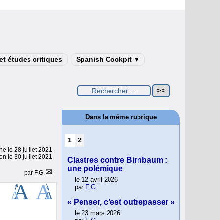
t études critiques
Spanish Cockpit
▼
Dans la même rubrique
1
2
gne le
28 juillet 2021
on le 30 juillet 2021
Clastres contre Birnbaum :
une polémique
par
F.G.
le 12 avril 2026
par
F.G.
« Penser, c’est outrepasser »
le 23 mars 2026