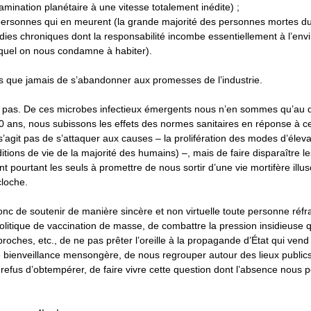
mination planétaire à une vitesse totalement inédite) ;
 personnes qui en meurent (la grande majorité des personnes mortes du
dies chroniques dont la responsabilité incombe essentiellement à l’en
equel on nous condamne à habiter).
ps que jamais de s’abandonner aux promesses de l’industrie.
 pas. De ces microbes infectieux émergents nous n’en sommes qu’au 
0 ans, nous subissons les effets des normes sanitaires en réponse à c
 s’agit pas de s’attaquer aux causes – la prolifération des modes d’éleva
tions de vie de la majorité des humains) –, mais de faire disparaître l
ent pourtant les seuls à promettre de nous sortir d’une vie mortifère illu
loche.
c de soutenir de manière sincère et non virtuelle toute personne réfr
 politique de vaccination de masse, de combattre la pression insidieuse 
proches, etc., de ne pas prêter l’oreille à la propagande d’État qui vend
 bienveillance mensongère, de nous regrouper autour des lieux publi
r refus d’obtempérer, de faire vivre cette question dont l’absence nous 