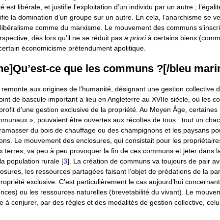
é est libérale, et justifie l’exploitation d’un individu par un autre ; l’égali
stifie la domination d’un groupe sur un autre. En cela, l’anarchisme se v
libéralisme comme du marxisme. Le mouvement des communs s’inscrit
rspective, dès lors qu’il ne se réduit pas
a priori
à certains biens (comm
 certain économicisme prétendument apolitique.
ne]Qu’est-ce que les communs ?[/bleu mari
e remonte aux origines de l’humanité, désignant une gestion collective 
nt de bascule important a lieu en Angleterre au XVIIe siècle, où les
profit d’une gestion exclusive de la propriété. Au Moyen Âge, certaines 
mmunaux », pouvaient être ouvertes aux récoltes de tous : tout un chac
er ramasser du bois de chauffage ou des champignons et les paysans pou
ons. Le mouvement des enclosures, qui consistait pour les propriétaire
x terres, va peu à peu provoquer la fin de ces communs et jeter dans 
la population rurale
[
3
]
. La création de communs va toujours de pair av
osures, les ressources partagées faisant l’objet de prédations de la par
propriété exclusive. C’est particulièrement le cas aujourd’hui concernan
ences) ou les ressources naturelles (brevetabilité du vivant). Le mouv
 conjurer, par des règles et des modalités de gestion collective, celu