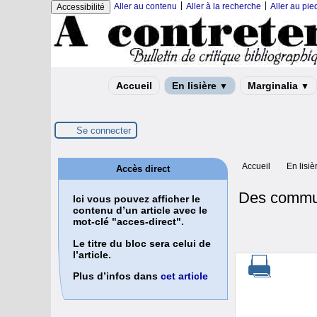
|
|
Aller au contenu
Aller à la recherche
Aller au pi
Accessibilité
Accueil
En lisière
Marginalia
▼
▼
Se connecter
Accueil
En lisiè
Accès direct
Des commun
Ici vous pouvez afficher le
contenu d’un article avec le
mot-clé "acces-direct".
Le titre du bloc sera celui de
l’article.
Plus d’infos dans
cet article