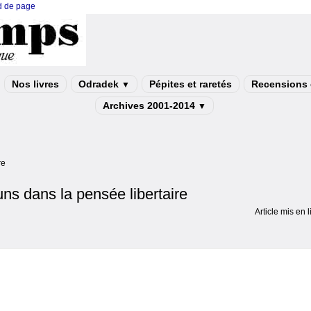
ed de page
Nos livres
Odradek
Pépites et raretés
Recensions e
▼
Archives 2001-2014
▼
re
s dans la pensée libertaire
Article mis en 