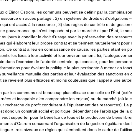
aux d’Elinor Ostrom, les communs peuvent se définir par la combinaison
 ressource en accès partagé ; 2) un système de droits et d’obligations 
x qui ont accès à la ressource ; 3) des règles de contrôle et de gestion d
’une gouvernance qui n’est imposée ni par le marché ni par l’État, le sou
oujours à concilier le droit d’usage avec la préservation des ressourc
es qui élaborent leur propre contrat et se tiennent mutuellement pour
n. Ce contrat a lieu en connaissance de cause, les parties étant en p
entielles liées à leur activité et leur environnement. Ici, l’autogouvern
te dans l’exercice de l’autorité centrale, qui consiste, pour les personn
formations pour évaluer la politique la plus pertinente à mener en fonct
 la surveillance mutuelle des parties et leur évaluation des sanctions en
t se révèlent plus efficaces et moins coûteuses que l’appel à une autor
on par les communs est beaucoup plus efficace que celle de l’État (exté
rnées et incapable d’en comprendre les enjeux) ou du marché (où la 
leur recherche de profit conduisent à l’épuisement des ressources). La 
 donc un construit social et politique, dépendant de l’arbitrage de la co
u veut supporter pour le bénéfice de tous et la production de biens libres
ements d’Ostrom concernant l’organisation de la gestion égalitaire de
inguer trois niveaux de règles qui s’emboîtent dans le cadre de l’utilis