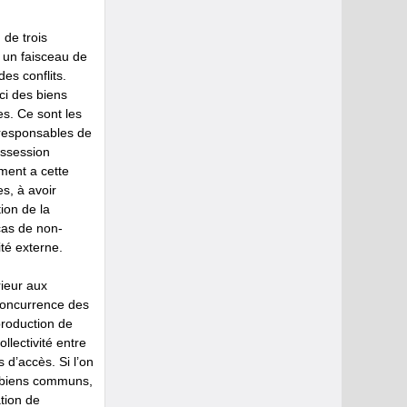
 de trois
– un faisceau de
es conflits.
ci des biens
es. Ce sont les
 responsables de
ossession
ement a cette
es, à avoir
ion de la
 cas de non-
ité externe.
rieur aux
concurrence des
production de
llectivité entre
 d’accès. Si l’on
s biens communs,
ation de