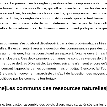
nes. En premier lieu les règles opérationnelles, composées notamm
de fourniture ou de surveillance, qui influent directement sur les décisi
n second lieu, les règles de choix collectifs, qui comprennent les proc
itique. Enfin, les règles de choix constitutionnels, qui affectent l’ensemb
rnant les processus de décision, déterminent les règles de choix collec
elles. Nous retrouvons ici la dimension éminemment politique de la ges
 communs s’est d’abord développé à partir des problématiques liées 
lles. Il s’est ensuite élargi à la question des connaissances puis des 
s au numérique, Internet constituant un espace à l’origine ouvert mais 
les enclosures. Ces deux premiers domaines ne sont pas vierges de théo
’on retrouve déjà au XIXe siècle. Les deux suivants n’en sont encore qu’
cernant l’approche par les communs mais ont déjà, là encore, fait l’ob
lière dans le mouvement anarchiste : il s’agit de la gestion des moyens 
 politique par les communs territoriaux.
ne]Les communs des ressources naturelles[
ie, très vaste, rassemble des objets divers mais caractérisés par les eff