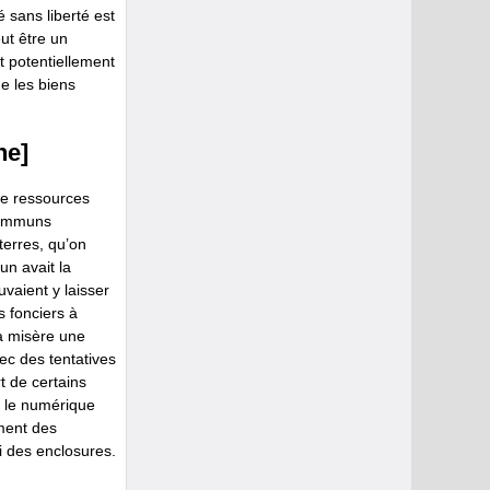
té sans liberté est
eut être un
 potentiellement
e les biens
ne]
de ressources
 communs
terres, qu’on
un avait la
vaient y laisser
s fonciers à
la misère une
ec des tentatives
t de certains
t le numérique
ement des
i des enclosures.