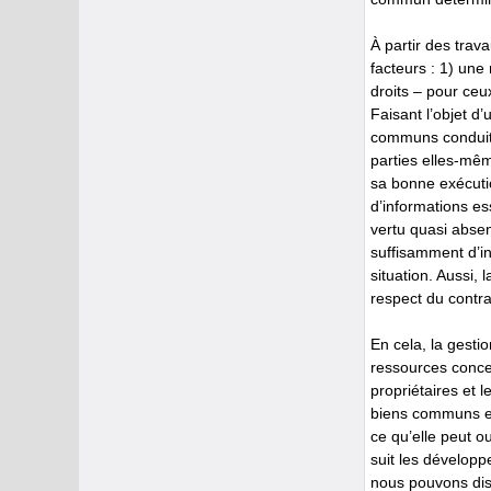
À partir des trav
facteurs : 1) une
droits – pour ceu
Faisant l’objet d
communs conduit t
parties elles-mêm
sa bonne exécutio
d’informations ess
vertu quasi absen
suffisamment d’in
situation. Aussi,
respect du contra
En cela, la gesti
ressources conce
propriétaires et 
biens communs est
ce qu’elle peut o
suit les développ
nous pouvons dist