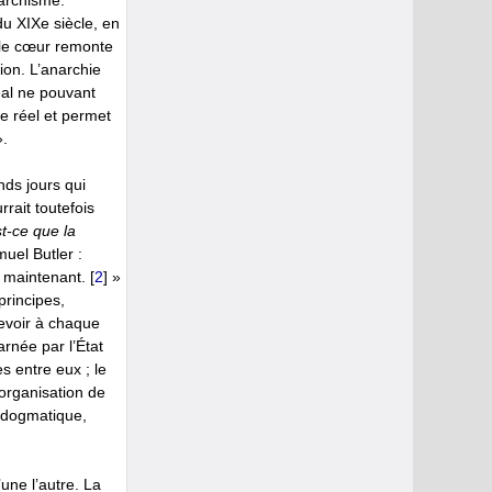
narchisme.
u XIXe siècle, en
 le cœur remonte
tion. L’anarchie
éal ne pouvant
le réel et permet
».
nds jours qui
rait toutefois
t-ce que la
uel Butler :
et maintenant.
[
2
]
»
principes,
evoir à chaque
arnée par l’État
s entre eux ; le
éorganisation de
ntidogmatique,
’une l’autre. La