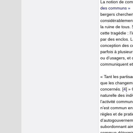
La notion de comm
des communs »
bergers cherchent
considérablement 
la ruine de tous.
cette tragédie : l
par des enclos. 
conception des co
parfois à plusie
ou d’usagers, et 
communiquent et n
« Tant les partis
que les changemen
concernés.
[
4
]
» O
naturelle des indi
l’activité commun
n’est commun en 
règles et de prat
d’autogouvernemen
subordonnant ains
commun détermine 