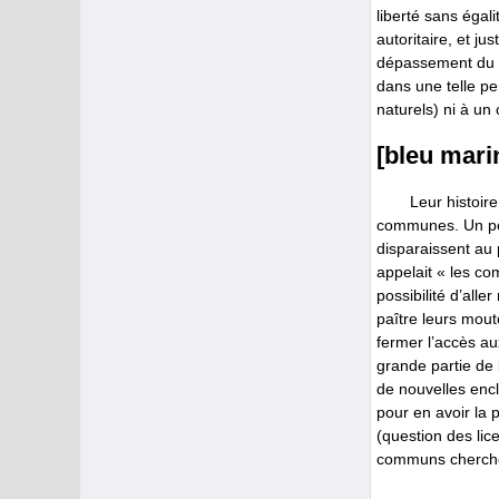
liberté sans égalit
autoritaire, et ju
dépassement du 
dans une telle pe
naturels) ni à un
[bleu mari
Leur histoir
communes. Un poi
disparaissent au 
appelait « les co
possibilité d’all
paître leurs mout
fermer l’accès au
grande partie de 
de nouvelles encl
pour en avoir la 
(question des lic
communs cherche à