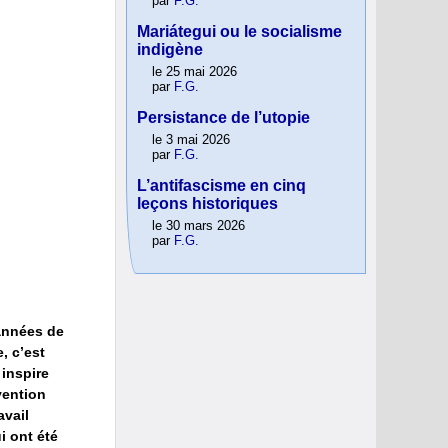
par
F.G.
Mariátegui ou le socialisme
indigène
le 25 mai 2026
par
F.G.
Persistance de l’utopie
le 3 mai 2026
par
F.G.
L’antifascisme en cinq
leçons historiques
le 30 mars 2026
par
F.G.
 années de
, c’est
 inspire
vention
avail
i ont été