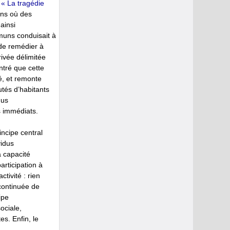
é
« La tragédie
uns où des
ainsi
mmuns conduisait à
 de remédier à
rivée délimitée
ntré que cette
é, et remonte
tés d’habitants
dus
s immédiats.
incipe central
vidus
a capacité
articipation à
tivité : rien
continuée de
ipe
ociale,
es. Enfin, le