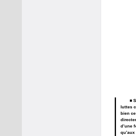
■ S
luttes 
bien ce
directe
d’une f
qu’aux 