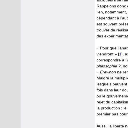
auxquels il se ra
Rappelons donc q
lien, notamment,
cependant à l’aub
est souvent prése
trouver de réalisa
des expérimentati
« Pour que l’anarc
viendront »
[
1
]
, a
correspondre à l’
philosophie ?
, no
«
Erewhon
ne re
Malgré la multipl
lesquels peuvent
fois dans leur dou
ou le gouvernemen
rejet du capitalis
la production ; le
premier pas pour 
Aussi, la liberté 