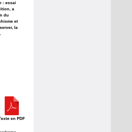
: essai
tion, a
on du
chisme et
erver, la
.
Texte en PDF