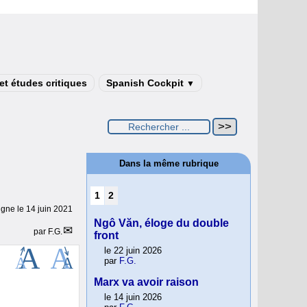
t études critiques
Spanish Cockpit
▼
Dans la même rubrique
1
2
ligne le
14 juin 2021
Ngô Văn, éloge du double
par
F.G.
front
le 22 juin 2026
par
F.G.
Marx va avoir raison
le 14 juin 2026