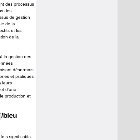
ent des processus
ons des
essus de gestion
le de la
tifs et les
tion de la
à la gestion des
données
faisant désormais
ries et pratiques
à leurs
jet d’une
de production et
/bleu
ets significatifs