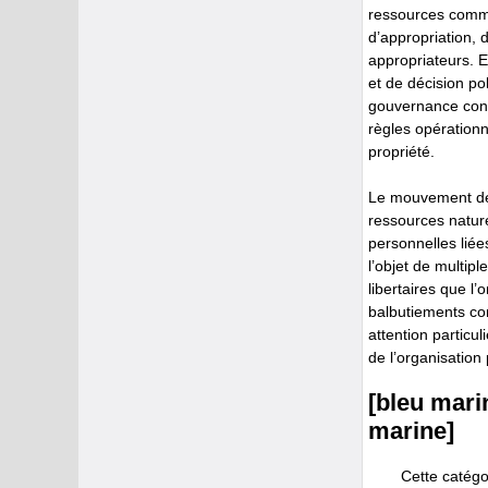
ressources commu
d’appropriation, 
appropriateurs. E
et de décision pol
gouvernance conce
règles opérationn
propriété.
Le mouvement des
ressources nature
personnelles liée
l’objet de multip
libertaires que l
balbutiements con
attention particu
de l’organisation
[bleu mari
marine]
Cette catégor