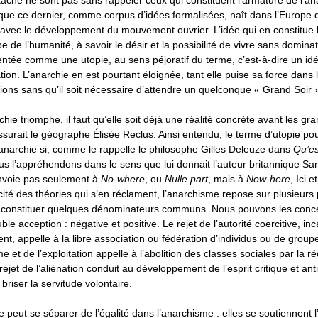
ttache ne sont pas sans rappeler ceux qui constituent l’armature de l’a
ue ce dernier, comme corpus d’idées formalisées, naît dans l’Europe d
 avec le développement du mouvement ouvrier. L’idée qui en constitue
e de l’humanité, à savoir le désir et la possibilité de vivre sans domina
ntée comme une utopie, au sens péjoratif du terme, c’est-à-dire un id
tion. L’anarchie en est pourtant éloignée, tant elle puise sa force dans 
ons sans qu’il soit nécessaire d’attendre un quelconque « Grand Soir 
hie triomphe, il faut qu’elle soit déjà une réalité concrète avant les gra
ssurait le géographe Élisée Reclus. Ainsi entendu, le terme d’utopie pour
anarchie si, comme le rappelle le philosophe Gilles Deleuze dans
Qu’es
us l’appréhendons dans le sens que lui donnait l’auteur britannique Sam
nvoie pas seulement à
No-where
, ou
Nulle part
, mais à
Now-here
, Ici 
icité des théories qui s’en réclament, l’anarchisme repose sur plusieurs 
 constituer quelques dénominateurs communs. Nous pouvons les conc
ble acception : négative et positive. Le rejet de l’autorité coercitive, inc
t, appelle à la libre association ou fédération d’individus ou de groupe
me et de l’exploitation appelle à l’abolition des classes sociales par la r
 rejet de l’aliénation conduit au développement de l’esprit critique et a
briser la servitude volontaire.
ne peut se séparer de l’égalité dans l’anarchisme : elles se soutiennent l