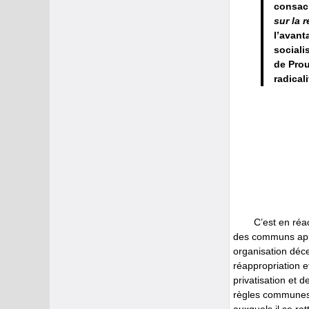
consacr
sur la 
l’avant
sociali
de Prou
radical
C’est en réa
des communs appa
organisation déce
réappropriation e
privatisation et 
règles communes,