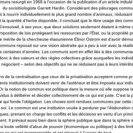
uns resurgit en 1968 à l’occasion de la publication d’un article intitul
du sociobiologiste Garrett Hardin. Considérant des pâturages comm
 à nourrir individuellement le plus grand nombre d’animaux, réduisant 
la quantité d’herbe disponible, il concluait que le libre usage des co
 S’ensuivait, à ses yeux, que deux solutions seulement étaient à même
’imposition de lois protégeant les ressources par l’État, ou la propriété p
Le mérite de la chercheuse étasunienne Elinor Ostrom est d’avoir démo
mmuns reposait sur une vision abstraite qui a peu à voir avec la réalit
urs centaines d’années. Les communs sont en effet liés à des communau
donc à des valeurs et des règles collectives grâce auxquelles les indivi
égocient – selon des objectifs qui ne se réduisent pas à leurs intérêt
ans de la centralisation que ceux de la privatisation acceptent comme pr
ts institutionnels doivent venir de l’extérieur et être imposés aux indi
r la notion de commun est politique dans la mesure où elle suppose l
vidus à délibérer et décider collectivement de ce qui est juste. C’est la p
e qui fonde l’obligation. Les choses sont rendues communes par cette ac
soi. Le commun est une institution vouée à perdurer par l’élaboration 
iques, prenant en charge les conflits et les décisions en vertu d’un princ
t. Il prévaut aussi bien dans la sphère publique que dans la sphère s
i toute velléité d’abus de pouvoir (économique ou politique) à des limit
ce qui est inappropriable et est réservé à l’usage de tous.