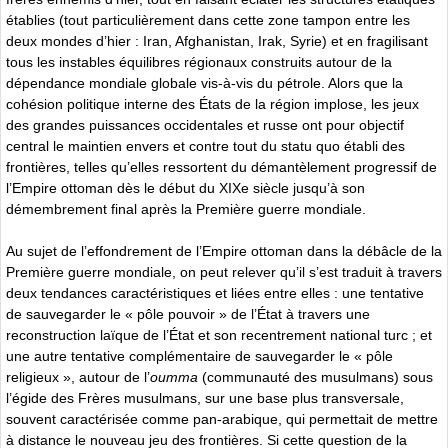
établies (tout particulièrement dans cette zone tampon entre les
deux mondes d’hier : Iran, Afghanistan, Irak, Syrie) et en fragilisant
tous les instables équilibres régionaux construits autour de la
dépendance mondiale globale vis-à-vis du pétrole. Alors que la
cohésion politique interne des États de la région implose, les jeux
des grandes puissances occidentales et russe ont pour objectif
central le maintien envers et contre tout du statu quo établi des
frontières, telles qu’elles ressortent du démantèlement progressif de
l’Empire ottoman dès le début du XIXe siècle jusqu’à son
démembrement final après la Première guerre mondiale.
Au sujet de l’effondrement de l’Empire ottoman dans la débâcle de la
Première guerre mondiale, on peut relever qu’il s’est traduit à travers
deux tendances caractéristiques et liées entre elles : une tentative
de sauvegarder le « pôle pouvoir » de l’État à travers une
reconstruction laïque de l’État et son recentrement national turc ; et
une autre tentative complémentaire de sauvegarder le « pôle
religieux », autour de l’
oumma
(communauté des musulmans) sous
l’égide des Frères musulmans, sur une base plus transversale,
souvent caractérisée comme pan-arabique, qui permettait de mettre
à distance le nouveau jeu des frontières. Si cette question de la