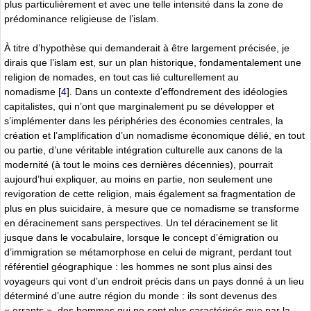
plus particulièrement et avec une telle intensité dans la zone de
prédominance religieuse de l’islam.
À titre d’hypothèse qui demanderait à être largement précisée, je
dirais que l’islam est, sur un plan historique, fondamentalement une
religion de nomades, en tout cas lié culturellement au
nomadisme
[
4
]
. Dans un contexte d’effondrement des idéologies
capitalistes, qui n’ont que marginalement pu se développer et
s’implémenter dans les périphéries des économies centrales, la
création et l’amplification d’un nomadisme économique délié, en tout
ou partie, d’une véritable intégration culturelle aux canons de la
modernité (à tout le moins ces dernières décennies), pourrait
aujourd’hui expliquer, au moins en partie, non seulement une
revigoration de cette religion, mais également sa fragmentation de
plus en plus suicidaire, à mesure que ce nomadisme se transforme
en déracinement sans perspectives. Un tel déracinement se lit
jusque dans le vocabulaire, lorsque le concept d’émigration ou
d’immigration se métamorphose en celui de migrant, perdant tout
référentiel géographique : les hommes ne sont plus ainsi des
voyageurs qui vont d’un endroit précis dans un pays donné à un lieu
déterminé d’une autre région du monde : ils sont devenus des
« errants », des hommes qui ne sont plus caractérisés que par la