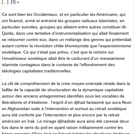
[…].
[
3
]
».
Ce sont bien les Occidentaux, et en particulier les Américains, qui
ont financé, armé et entraîné les groupes radicaux islamistes, en
particulier sunnites, groupes qui allaient entre autres constituer Al-
Qaïda, dans une tentative d’instrumentalisation qui allait finalement
se retourner contre eux, dans un mélange des genres qui prétendait
autant contrer la révolution chiite khomeyniste que l’expansionnisme
soviétique. Ce qui n’était pas prévu, c’est que la victoire sur
l’envahisseur soviétique allait être le carburant d’un messianisme
islamiste contagieux dans le contexte de l’effondrement des
idéologies capitalistes traditionnelles.
La clé de compréhension de la crise moyen-orientale réside dans la
faillite de la capacité de structuration de la dynamique capitaliste
autour des anciens antagonismes identifiés sous les vocables de
libéralisme et d’étatisme : l’esprit d’un djihad fantasmé qui aura fleuri
en Afghanistan suite à l’intervention et surtout au retrait soviétique
aura été conforté par l’intervention et plus encore par le retrait
américain en Irak. Le mirage djihadiste aura ainsi été caressé deux
fois dans le sens du poil en ayant raison militairement contre les
frères ennemis d’hier, tout en faisant éclater les structures étatiques