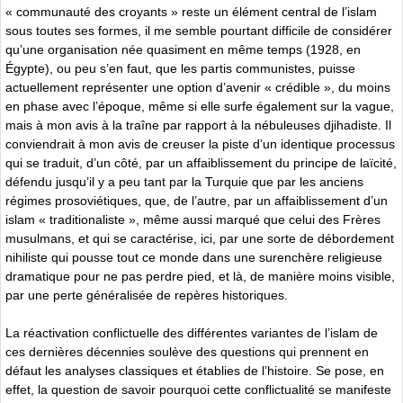
« communauté des croyants » reste un élément central de l’islam
sous toutes ses formes, il me semble pourtant difficile de considérer
qu’une organisation née quasiment en même temps (1928, en
Égypte), ou peu s’en faut, que les partis communistes, puisse
actuellement représenter une option d’avenir « crédible », du moins
en phase avec l’époque, même si elle surfe également sur la vague,
mais à mon avis à la traîne par rapport à la nébuleuses djihadiste. Il
conviendrait à mon avis de creuser la piste d’un identique processus
qui se traduit, d’un côté, par un affaiblissement du principe de laïcité,
défendu jusqu’il y a peu tant par la Turquie que par les anciens
régimes prosoviétiques, que, de l’autre, par un affaiblissement d’un
islam « traditionaliste », même aussi marqué que celui des Frères
musulmans, et qui se caractérise, ici, par une sorte de débordement
nihiliste qui pousse tout ce monde dans une surenchère religieuse
dramatique pour ne pas perdre pied, et là, de manière moins visible,
par une perte généralisée de repères historiques.
La réactivation conflictuelle des différentes variantes de l’islam de
ces dernières décennies soulève des questions qui prennent en
défaut les analyses classiques et établies de l’histoire. Se pose, en
effet, la question de savoir pourquoi cette conflictualité se manifeste