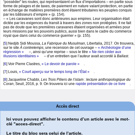
“posséder” les routes, qui représentaient un flux d’importations – en partie sous
forme de péages et de taxes, de paiement en nature valant protection, en partie
en échange de matières premières dont étaient tributaires les peuples conquis
par les bâtisseurs d’empire » (p. 154).
– « Les caravanes sont donc antérieures aux empires. Leur organisation était
dictée par les exigences du transit à travers des zones non protégées. Il ne fait
pas de doute que les premières caravanes étaient organisées et armées pour
leurs missions par les pouvoirs publics, aussi bien dans le cadre du commerce
royal que dans celui du commerce guerrier » (p. 155).
[
5
]
Nedjib Sidi Moussa,
La Fabrique du Musulman
, Libertalia, 2017. On trouvera,
sur le site
À contretemps
, une recension de cet ouvrage –
« Archéologie d’une
régression »
–, ainsi qu’une reprise – sous le titre
« Ne rien céder aux
illusions identitaires »
– d’un entretien que l’auteur avait accordé à
Ballast
.
[
6
]
Voir Pierre Clastres,
« Le devoir de parole »
.
[
7
]
Louis,
« Court aperçu sur le temps long de l’État »
.
[
8
]
Jacqueline Chabbi,
Les Trois Piliers de l’islam : lecture anthropologique du
Coran
, Seuil, 2016, p. 9. On trouvera ici une
rapide présentation de ce livre
.
Accès direct
Ici vous pouvez afficher le contenu d’un article avec le mot-
clé "acces-direct".
Le titre du bloc sera celui de l’article.