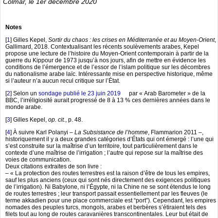
Colmar, le 1er décembre 2020
Notes
[
1
]
Gilles Kepel,
Sortir du chaos : les crises en Méditerranée et au Moyen-Orient
,
Gallimard, 2018. Contextualisant les récents soulèvements arabes, Kepel
propose une lecture de l’histoire du Moyen-Orient contemporain à partir de la
guerre du Kippour de 1973 jusqu’à nos jours, afin de mettre en évidence les
conditions de l’émergence et de l’essor de l’islam politique sur les décombres
du nationalisme arabe laïc. Intéressante mise en perspective historique, même
si l’auteur n’a aucun recul critique sur l’État.
[
2
]
Selon un
sondage publié le 23 juin 2019
par « Arab Barometer » de la
BBC, l’irréligiosité aurait progressé de 8 à 13 % ces dernières années dans le
monde arabe.
[
3
]
Gilles Kepel,
op. cit.
, p. 48.
[
4
]
À suivre Karl Polanyi –
La Subsistance de l’homme
, Flammarion 2011 –,
historiquement il y a deux grandes catégories d’États qui ont émergé : l’une qui
s’est construite sur la maîtrise d’un territoire, tout particulièrement dans le
contexte d’une maîtrise de l’irrigation ; l’autre qui repose sur la maîtrise des
voies de communication.
Deux citations extraites de son livre :
– « La protection des routes terrestres est la raison d’être de tous les empires,
sauf les plus anciens (ceux qui sont nés directement des exigences politiques
de l’irrigation). Ni Babylone, ni l’Égypte, ni la Chine ne se sont étendus le long
de routes terrestres ; leur transport passait essentiellement par les fleuves (le
terme akkadien pour une place commerciale est “port”). Cependant, les empires
nomades des peuples turcs, mongols, arabes et berbères s’étiraient tels des
filets tout au long de routes caravanières transcontinentales. Leur but était de