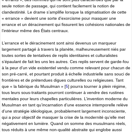
seule notion de passage, qui contient facilement la notion de
clandestinité. Le drame s’amplifie lorsque la stigmatisation de cette
« errance » devient une sorte d’exorcisme pour masquer une
errance et un déracinement qui fissurent les cohésions nationales de
l’intérieur même des États centraux.
L’errance et le déracinement sont ainsi devenus un marqueur
largement partagé à travers la planète, malheureusement niés par
toutes sortes de tentatives de replis identitaires et culturalistes
s’épaulant de fait les uns les autres. Ces replis servent de garde-fou
à la peur d’un vide existentiel vendu comme relevant pour chacun de
son pré-carré, et pourtant produit à échelle industrielle sans souci de
frontières et de prétendues digues culturelles ou religieuses. Tant
que « la fabrique du Musulman »
[
5
]
pourra tourner à plein régime,
tous leurs sous-traitants pourront continuer à vendre des rustines
mentales pour leurs chapelles particulières. L’invention moderne du
Musulman en tant qu’incarnation d’une essence intemporelle relève
d’une stratégie idéologique, probablement largement inconsciente,
qui a pour objectif de masquer la crise de la modernité qu’elle met
négativement en lumière. Quand on somme des musulmans réels,
tous réduits à une même non-qualité abstraite qui englobe aussi