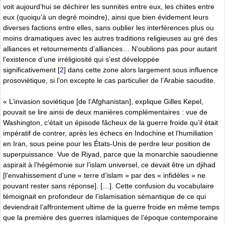
voit aujourd’hui se déchirer les sunnites entre eux, les chiites entre
eux (quoiqu’à un degré moindre), ainsi que bien évidement leurs
diverses factions entre elles, sans oublier les interférences plus ou
moins dramatiques avec les autres traditions religieuses au gré des
alliances et retournements d’alliances… N’oublions pas pour autant
l’existence d’une irréligiosité qui s’est développée
significativement
[
2
]
dans cette zone alors largement sous influence
prosoviétique, si l’on excepte le cas particulier de l’Arabie saoudite.
« L’invasion soviétique [de l’Afghanistan], explique Gilles Kepel,
pouvait se lire ainsi de deux manières complémentaires : vue de
Washington, c’était un épisode fâcheux de la guerre froide qu’il était
impératif de contrer, après les échecs en Indochine et l’humiliation
en Iran, sous peine pour les États-Unis de perdre leur position de
superpuissance. Vue de Riyad, parce que la monarchie saoudienne
aspirait à l’hégémonie sur l’islam universel, ce devait être un djihad
[l’envahissement d’une « terre d’islam » par des « infidèles » ne
pouvant rester sans réponse]. […]. Cette confusion du vocabulaire
témoignait en profondeur de l’islamisation sémantique de ce qui
deviendrait l’affrontement ultime de la guerre froide en même temps
que la première des guerres islamiques de l’époque contemporaine