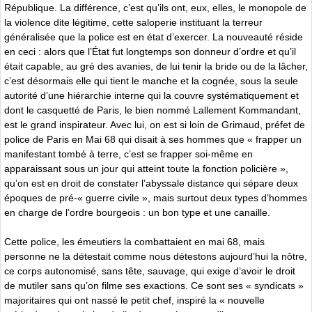
République. La différence, c’est qu’ils ont, eux, elles, le monopole de
la violence dite légitime, cette saloperie instituant la terreur
généralisée que la police est en état d’exercer. La nouveauté réside
en ceci : alors que l’État fut longtemps son donneur d’ordre et qu’il
était capable, au gré des avanies, de lui tenir la bride ou de la lâcher,
c’est désormais elle qui tient le manche et la cognée, sous la seule
autorité d’une hiérarchie interne qui la couvre systématiquement et
dont le casquetté de Paris, le bien nommé Lallement Kommandant,
est le grand inspirateur. Avec lui, on est si loin de Grimaud, préfet de
police de Paris en Mai 68 qui disait à ses hommes que « frapper un
manifestant tombé à terre, c’est se frapper soi-même en
apparaissant sous un jour qui atteint toute la fonction policière »,
qu’on est en droit de constater l’abyssale distance qui sépare deux
époques de pré-« guerre civile », mais surtout deux types d’hommes
en charge de l’ordre bourgeois : un bon type et une canaille.
Cette police, les émeutiers la combattaient en mai 68, mais
personne ne la détestait comme nous détestons aujourd’hui la nôtre,
ce corps autonomisé, sans tête, sauvage, qui exige d’avoir le droit
de mutiler sans qu’on filme ses exactions. Ce sont ses « syndicats »
majoritaires qui ont nassé le petit chef, inspiré la « nouvelle