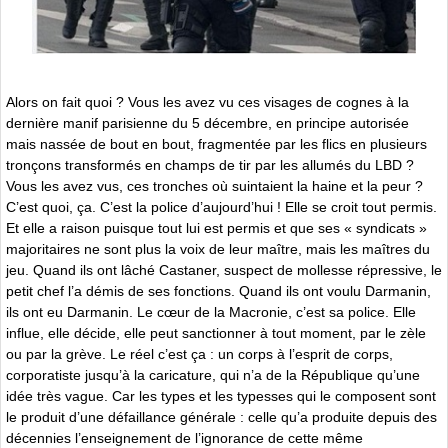
Alors on fait quoi ? Vous les avez vu ces visages de cognes à la
dernière manif parisienne du 5 décembre, en principe autorisée
mais nassée de bout en bout, fragmentée par les flics en plusieurs
tronçons transformés en champs de tir par les allumés du LBD ?
Vous les avez vus, ces tronches où suintaient la haine et la peur ?
C’est quoi, ça. C’est la police d’aujourd’hui ! Elle se croit tout permis.
Et elle a raison puisque tout lui est permis et que ses « syndicats »
majoritaires ne sont plus la voix de leur maître, mais les maîtres du
jeu. Quand ils ont lâché Castaner, suspect de mollesse répressive, le
petit chef l’a démis de ses fonctions. Quand ils ont voulu Darmanin,
ils ont eu Darmanin. Le cœur de la Macronie, c’est sa police. Elle
influe, elle décide, elle peut sanctionner à tout moment, par le zèle
ou par la grève. Le réel c’est ça : un corps à l’esprit de corps,
corporatiste jusqu’à la caricature, qui n’a de la République qu’une
idée très vague. Car les types et les typesses qui le composent sont
le produit d’une défaillance générale : celle qu’a produite depuis des
décennies l’enseignement de l’ignorance de cette même