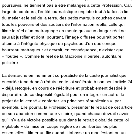
poursuivis, ne tiennent pas à être mélangés à cette Profession. Car,
large de contours, l’entité journalistique englobe tout à la fois la lie
du métier et le sel de la terre, des petits marquis couchés devant
tous les pouvoirs et des soutiers de l’information réelle, celle qui
filme le réel d’un matraquage en meute qu’aucun danger réel ne
saurait justifier et dont, pourtant, l’image diffusée pourrait porter
atteinte à l’intégrité physique ou psychique d’un quelconque
bourreau matraqueur et devrait, en conséquence, n’exister que
« floutée ». Comme le réel de la Macronie illibérale, autoritaire,
policière.
La démarche éminemment corporatiste de la caste journalistique
encartée tend donc à réduire cette loi scélérate à son seul article 24
– déjà retoqué, en cours de réécriture et probablement destiné à
disparaître de ce dispositif législatif pour en intégrer un autre, le
projet de loi censé « conforter les principes républicains », par
exemple. Elle pourra, la Profession, présenter le retrait de cet article
ou son abandon comme une victoire, quand chacun devrait savoir
qu’il n’y a de victoire possible que dans le retrait global de cette loi
« globale » de mise en coupe réglée de nos libertés les plus
essentielles : filmer un flic quand il tabasse un manifestant ou un