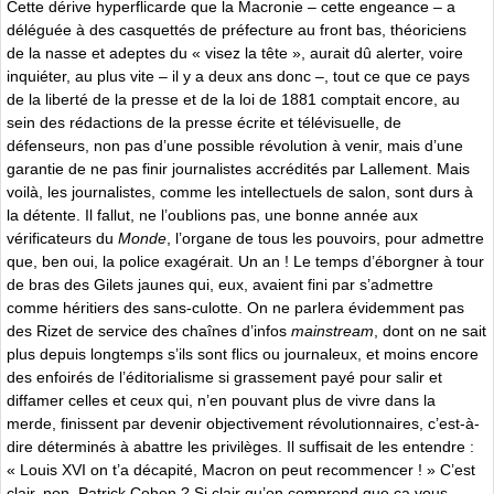
Cette dérive hyperflicarde que la Macronie – cette engeance – a
déléguée à des casquettés de préfecture au front bas, théoriciens
de la nasse et adeptes du « visez la tête », aurait dû alerter, voire
inquiéter, au plus vite – il y a deux ans donc –, tout ce que ce pays
de la liberté de la presse et de la loi de 1881 comptait encore, au
sein des rédactions de la presse écrite et télévisuelle, de
défenseurs, non pas d’une possible révolution à venir, mais d’une
garantie de ne pas finir journalistes accrédités par Lallement. Mais
voilà, les journalistes, comme les intellectuels de salon, sont durs à
la détente. Il fallut, ne l’oublions pas, une bonne année aux
vérificateurs du
Monde
, l’organe de tous les pouvoirs, pour admettre
que, ben oui, la police exagérait. Un an ! Le temps d’éborgner à tour
de bras des Gilets jaunes qui, eux, avaient fini par s’admettre
comme héritiers des sans-culotte. On ne parlera évidemment pas
des Rizet de service des chaînes d’infos
mainstream
, dont on ne sait
plus depuis longtemps s’ils sont flics ou journaleux, et moins encore
des enfoirés de l’éditorialisme si grassement payé pour salir et
diffamer celles et ceux qui, n’en pouvant plus de vivre dans la
merde, finissent par devenir objectivement révolutionnaires, c’est-à-
dire déterminés à abattre les privilèges. Il suffisait de les entendre :
« Louis XVI on t’a décapité, Macron on peut recommencer ! » C’est
clair, non, Patrick Cohen ? Si clair qu’on comprend que ça vous