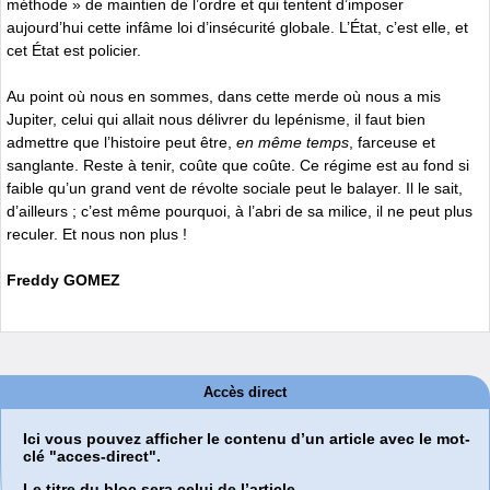
méthode » de maintien de l’ordre et qui tentent d’imposer
aujourd’hui cette infâme loi d’insécurité globale. L’État, c’est elle, et
cet État est policier.
Au point où nous en sommes, dans cette merde où nous a mis
Jupiter, celui qui allait nous délivrer du lepénisme, il faut bien
admettre que l’histoire peut être,
en même temps
, farceuse et
sanglante. Reste à tenir, coûte que coûte. Ce régime est au fond si
faible qu’un grand vent de révolte sociale peut le balayer. Il le sait,
d’ailleurs ; c’est même pourquoi, à l’abri de sa milice, il ne peut plus
reculer. Et nous non plus !
Freddy GOMEZ
Accès direct
Ici vous pouvez afficher le contenu d’un article avec le mot-
clé "acces-direct".
Le titre du bloc sera celui de l’article.