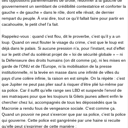
ses oppositions parlementaires de droite, redonner à la gauche de
gouvernement un semblant de crédibilité contestatrice et conforter la
gauche « de gauche » dans le rôle, dont elle rêvait, de dernier
rempart du peuple. À vrai dire, tout ce qu’il fallait faire pour partir en
cacahouète, le petit chef l’a fait.
Rappelez-vous : quand c’est flou, dit le proverbe, c’est qu’il y a un
loup. Quand on veut flouter le visage du crime, c’est que le loup est
déjà dans le palais. Si aucune pression n’a, pour l’instant, eut d’effet
sur le petit chef du scélérat projet de « loi de sécurité globale » – ni
la Défenseure des droits humains (on dit comme ça), ni les mises en
garde de l’ONU et de l’Europe, ni la mobilisation de la presse
institutionnelle, ni la levée en masse dans une infinité de villes du
pays d’une colère infinie, la raison en est simple. On la répète : c’est
que Jupiter ne peut pas plier sauf à risquer d’être plié lui-même par
sa police. Car il suffit qu’elle range ses LBD et suspende l’envol de
ses matraques pour que les toujours là Gilets jaunes aillent enfin le
chercher chez lui, accompagnés de tous les dépossédés que la
Macronie a rendu fous de vengeance sociale. C’est comme ça.
Quand un pouvoir ne peut s’exercer que par sa police, c’est la police
qui gouverne. Cette police est gangrénée par une haine si recuite
qu’elle peut s’exprimer de cette manière :