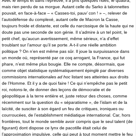
Avec le temps et dans l’épreuve, il a pris quelques rides, le quadra,
mais rien perdu de sa morgue. Autant celle du Sarko à talonnettes
pouvait, en face-à-face – « Casses-toi, pauv’ con ! » –, relever de
l’autodéfense du complexé, autant celle de Macron la Casse,
toujours froide et distante, est celle du narcissique de la haute qui ne
doute pas une seconde de son génie. Il s’admire à un tel point, le
petit chef, qu’aucun avertissement, même sérieux, n’a d’effet
troublant sur l’amour qu’il se porte. A-t-il une réelle ambition
politique ? On n’en est même pas sûr. Il joue la surpuissance dans
un monde où, représenté par ce coq arrogant, la France, qui fut
phare, n’est même plus bougie. Elle ne compte, désormais, que
comme objet statistique systématiquement épinglé par diverses
commissions internationales
ad hoc
listant ses atteintes aux droits
de l’Homme. Et il y a de quoi faire ! Ce qui n’empêche pas le petit
roi, notons-le, de donner des leçons de démocratie et de
géopolitique à la terre entière et, juste retour des choses, comme
récemment sur la question du « séparatisme », de l’islam et de la
laïcité, de susciter à son égard un feu de critiques, ironiques ou
courroucées, de l’establishment médiatique international. Car, hors
frontières, tout le monde semble avoir compris que le seul talent (de
figurant) dont dispose ce lynx de pacotille était celui de
l’approximation impulsive, celle qui peut à tout moment mettre le feu