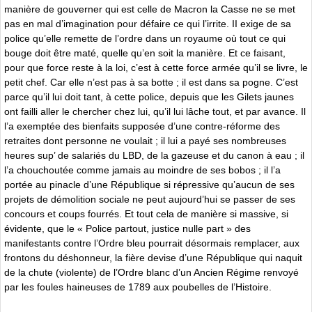
manière de gouverner qui est celle de Macron la Casse ne se met
pas en mal d’imagination pour défaire ce qui l’irrite. II exige de sa
police qu’elle remette de l’ordre dans un royaume où tout ce qui
bouge doit être maté, quelle qu’en soit la manière. Et ce faisant,
pour que force reste à la loi, c’est à cette force armée qu’il se livre, le
petit chef. Car elle n’est pas à sa botte ; il est dans sa pogne. C’est
parce qu’il lui doit tant, à cette police, depuis que les Gilets jaunes
ont failli aller le chercher chez lui, qu’il lui lâche tout, et par avance. Il
l’a exemptée des bienfaits supposée d’une contre-réforme des
retraites dont personne ne voulait ; il lui a payé ses nombreuses
heures sup’ de salariés du LBD, de la gazeuse et du canon à eau ; il
l’a chouchoutée comme jamais au moindre de ses bobos ; il l’a
portée au pinacle d’une République si répressive qu’aucun de ses
projets de démolition sociale ne peut aujourd’hui se passer de ses
concours et coups fourrés. Et tout cela de manière si massive, si
évidente, que le « Police partout, justice nulle part » des
manifestants contre l’Ordre bleu pourrait désormais remplacer, aux
frontons du déshonneur, la fière devise d’une République qui naquit
de la chute (violente) de l’Ordre blanc d’un Ancien Régime renvoyé
par les foules haineuses de 1789 aux poubelles de l’Histoire.