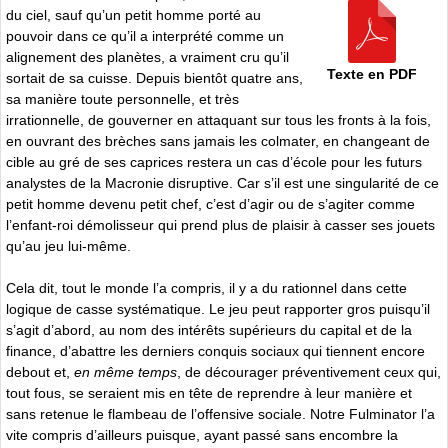
du ciel, sauf qu’un petit homme porté au
pouvoir dans ce qu’il a interprété comme un
alignement des planètes, a vraiment cru qu’il
Texte en PDF
sortait de sa cuisse. Depuis bientôt quatre ans,
sa manière toute personnelle, et très
irrationnelle, de gouverner en attaquant sur tous les fronts à la fois,
en ouvrant des brèches sans jamais les colmater, en changeant de
cible au gré de ses caprices restera un cas d’école pour les futurs
analystes de la Macronie disruptive. Car s’il est une singularité de ce
petit homme devenu petit chef, c’est d’agir ou de s’agiter comme
l’enfant-roi démolisseur qui prend plus de plaisir à casser ses jouets
qu’au jeu lui-même.
Cela dit, tout le monde l’a compris, il y a du rationnel dans cette
logique de casse systématique. Le jeu peut rapporter gros puisqu’il
s’agit d’abord, au nom des intérêts supérieurs du capital et de la
finance, d’abattre les derniers conquis sociaux qui tiennent encore
debout et,
en même temps
, de décourager préventivement ceux qui,
tout fous, se seraient mis en tête de reprendre à leur manière et
sans retenue le flambeau de l’offensive sociale. Notre Fulminator l’a
vite compris d’ailleurs puisque, ayant passé sans encombre la