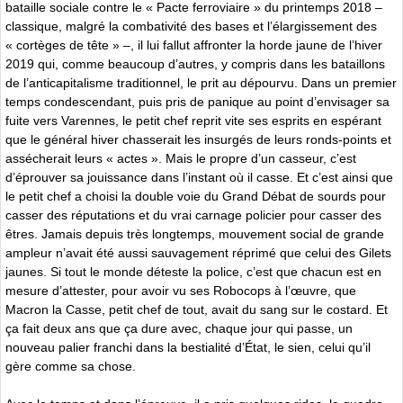
bataille sociale contre le « Pacte ferroviaire » du printemps 2018 –
classique, malgré la combativité des bases et l’élargissement des
« cortèges de tête » –, il lui fallut affronter la horde jaune de l’hiver
2019 qui, comme beaucoup d’autres, y compris dans les bataillons
de l’anticapitalisme traditionnel, le prit au dépourvu. Dans un premier
temps condescendant, puis pris de panique au point d’envisager sa
fuite vers Varennes, le petit chef reprit vite ses esprits en espérant
que le général hiver chasserait les insurgés de leurs ronds-points et
assécherait leurs « actes ». Mais le propre d’un casseur, c’est
d’éprouver sa jouissance dans l’instant où il casse. Et c’est ainsi que
le petit chef a choisi la double voie du Grand Débat de sourds pour
casser des réputations et du vrai carnage policier pour casser des
êtres. Jamais depuis très longtemps, mouvement social de grande
ampleur n’avait été aussi sauvagement réprimé que celui des Gilets
jaunes. Si tout le monde déteste la police, c’est que chacun est en
mesure d’attester, pour avoir vu ses Robocops à l’œuvre, que
Macron la Casse, petit chef de tout, avait du sang sur le costard. Et
ça fait deux ans que ça dure avec, chaque jour qui passe, un
nouveau palier franchi dans la bestialité d’État, le sien, celui qu’il
gère comme sa chose.