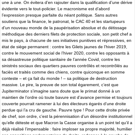
une à une. On évitera d’en rajouter dans la qualification d’une dérive
évidente vers le tout-policier. Le macronisme est d’abord
l’expression presque parfaite du néant politique. Sans autres
soutiens que la finance, le patronat, le CAC 40 et les startupeurs
d’un nouveau monde de la paupérisation absolue et du détissage
méthodique des derniers filets de protection sociale, son petit chef a
mis le pays, à chacune de ses initiatives punitives et répressives, en
état de siège permanent : contre les Gilets jaunes de l’hiver 2019,
contre le mouvement social de l’hiver 2020, contre les opposants à
sa désastreuse politique sanitaire de l’année Covid, contre les
sinistrés sociaux des quartiers pauvres contrôlés et recontrôlés au
faciès et traités comme des chiens, contre quiconque en somme
conteste – et ça fait du monde ! – sa politique de destruction
massive. Le pire, la preuve de son total égarement, c’est que
Jupiterminator s’imagine sans doute que le primat donné à un
maintien de l’ordre où toute bavure est d’avance permise et toujours
couverte pourrait ramener à lui des électeurs égarés d’une droite
perdue qui l’a cru de gauche. Pauvre type ! Pour cette droite privée
de chef, son ordre, c’est la pérennisation d’un désordre institutionnel
qu’elle déteste et que Macron la Casse organise à un point tel qu’il a
déjà réalisé l’impensable : faire imploser sa propre majorité, humilier