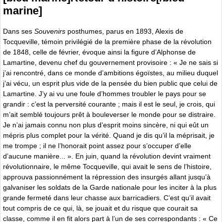
marine]
Dans ses
Souvenirs
posthumes, parus en 1893, Alexis de
Tocqueville, témoin privilégié de la première phase de la révolution
de 1848, celle de février, évoque ainsi la figure d’Alphonse de
Lamartine, devenu chef du gouvernement provisoire : « Je ne sais si
j’ai rencontré, dans ce monde d’ambitions égoïstes, au milieu duquel
j’ai vécu, un esprit plus vide de la pensée du bien public que celui de
Lamartine. J’y ai vu une foule d’hommes troubler le pays pour se
grandir : c’est la perversité courante ; mais il est le seul, je crois, qui
m’ait semblé toujours prêt à bouleverser le monde pour se distraire.
Je n’ai jamais connu non plus d’esprit moins sincère, ni qui eût un
mépris plus complet pour la vérité. Quand je dis qu’il la méprisait, je
me trompe ; il ne l’honorait point assez pour s’occuper d’elle
d’aucune manière... ». En juin, quand la révolution devint vraiment
révolutionnaire, le même Tocqueville, qui avait le sens de l’histoire,
approuva passionnément la répression des insurgés allant jusqu’à
galvaniser les soldats de la Garde nationale pour les inciter à la plus
grande fermeté dans leur chasse aux barricadiers. C’est qu’il avait
tout compris de ce qui, là, se jouait et du risque que courait sa
classe, comme il en fit alors part à l’un de ses correspondants : « Ce