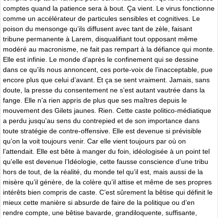
comptes quand la patience sera à bout. Ça vient. Le virus fonctionne
comme un accélérateur de particules sensibles et cognitives. Le
poison du mensonge qu’ils diffusent avec tant de zèle, faisant
tribune permanente à Larem, disqualifiant tout opposant même
modéré au macronisme, ne fait pas rempart à la défiance qui monte.
Elle est infinie. Le monde d’après le confinement qui se dessine
dans ce qu’ils nous annoncent, ces porte-voix de l’inacceptable, pue
encore plus que celui d’avant. Et ça se sent vraiment. Jamais, sans
doute, la presse du consentement ne s’est autant vautrée dans la
fange. Elle n’a rien appris de plus que ses maîtres depuis le
mouvement des Gilets jaunes. Rien. Cette caste politico-médiatique
a perdu jusqu’au sens du contrepied et de son importance dans
toute stratégie de contre-offensive. Elle est devenue si prévisible
qu’on la voit toujours venir. Car elle vient toujours par où on
l’attendait. Elle est bête à manger du foin, idéologisée à un point tel
qu’elle est devenue l’Idéologie, cette fausse conscience d’une tribu
hors de tout, de la réalité, du monde tel qu’il est, mais aussi de la
misère qu’il génère, de la colère qu’il attise et même de ses propres
intérêts bien compris de caste. C’est sûrement la bêtise qui définit le
mieux cette manière si absurde de faire de la politique ou d’en
rendre compte, une bêtise bavarde, grandiloquente, suffisante,