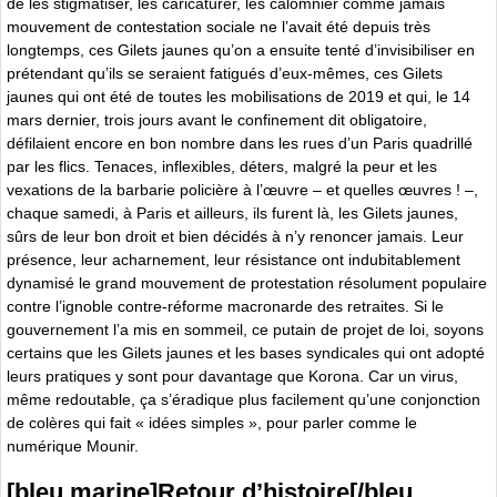
de les stigmatiser, les caricaturer, les calomnier comme jamais
mouvement de contestation sociale ne l’avait été depuis très
longtemps, ces Gilets jaunes qu’on a ensuite tenté d’invisibiliser en
prétendant qu’ils se seraient fatigués d’eux-mêmes, ces Gilets
jaunes qui ont été de toutes les mobilisations de 2019 et qui, le 14
mars dernier, trois jours avant le confinement dit obligatoire,
défilaient encore en bon nombre dans les rues d’un Paris quadrillé
par les flics. Tenaces, inflexibles, déters, malgré la peur et les
vexations de la barbarie policière à l’œuvre – et quelles œuvres ! –,
chaque samedi, à Paris et ailleurs, ils furent là, les Gilets jaunes,
sûrs de leur bon droit et bien décidés à n’y renoncer jamais. Leur
présence, leur acharnement, leur résistance ont indubitablement
dynamisé le grand mouvement de protestation résolument populaire
contre l’ignoble contre-réforme macronarde des retraites. Si le
gouvernement l’a mis en sommeil, ce putain de projet de loi, soyons
certains que les Gilets jaunes et les bases syndicales qui ont adopté
leurs pratiques y sont pour davantage que Korona. Car un virus,
même redoutable, ça s’éradique plus facilement qu’une conjonction
de colères qui fait « idées simples », pour parler comme le
numérique Mounir.
[bleu marine]Retour d’histoire[/bleu