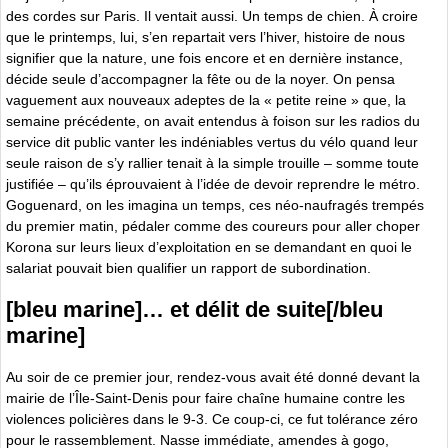
des cordes sur Paris. Il ventait aussi. Un temps de chien. À croire
que le printemps, lui, s’en repartait vers l’hiver, histoire de nous
signifier que la nature, une fois encore et en dernière instance,
décide seule d’accompagner la fête ou de la noyer. On pensa
vaguement aux nouveaux adeptes de la « petite reine » que, la
semaine précédente, on avait entendus à foison sur les radios du
service dit public vanter les indéniables vertus du vélo quand leur
seule raison de s’y rallier tenait à la simple trouille – somme toute
justifiée – qu’ils éprouvaient à l’idée de devoir reprendre le métro.
Goguenard, on les imagina un temps, ces néo-naufragés trempés
du premier matin, pédaler comme des coureurs pour aller choper
Korona sur leurs lieux d’exploitation en se demandant en quoi le
salariat pouvait bien qualifier un rapport de subordination.
[bleu marine]… et délit de suite[/bleu
marine]
Au soir de ce premier jour, rendez-vous avait été donné devant la
mairie de l’Île-Saint-Denis pour faire chaîne humaine contre les
violences policières dans le 9-3. Ce coup-ci, ce fut tolérance zéro
pour le rassemblement. Nasse immédiate, amendes à gogo,