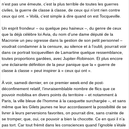
n’est pas une émeute, c’est la plus terrible de toutes les guerres
civiles, la guerre de classe à classe, de ceux qui n’ont rien contre
ceux qui ont. » Voilà, c’est simple à dire quand on est Tocqueville.
Un esprit frondeur – ou quelque peu haineux –, du genre de ceux
que la déjà célèbre loi Avia, du nom d’une dame député de la
Macronie un peu ogresse dans la gestion de son petit personnel –
voudrait condamner à la censure, au silence et à l’oubli, pourrait voir
dans ce portrait tocquevillien de Lamartine quelque ressemblance,
toutes proportions gardées, avec Jupiter-Robinson. Et plus encore
une éclairante définition de la peur panique que la « guerre de
classe à classe » peut inspirer à « ceux qui ont ».
À voir, samedi dernier, en ce premier week-end de post-
déconfinement relatif, l’invraisemblable nombre de flics que ce
pouvoir mobilisa en divers points du territoire – et notamment à
Paris, la ville bleue de l’homme à la casquette surchargée –, et sans
même que les Gilets jaunes ne leur accordassent la possibilité de se
livrer à leurs perversions favorites, on pourrait dire, sans crainte de
se tromper, que, oui, ce pouvoir a bien la chocotte. Ce en quoi il n’a
pas tort. Car tout frémit dans les consciences quand l’ignoble s’étale