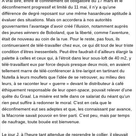
À vrai dire, entre le confinement dit obligatoire du 17 mars et le
déconfinement progressif et limité du 11 mai, il n’y a qu’une
différence de degré reposant sur une même hasardeuse aptitude à
évaluer des situations. Mais on accordera à nos autorités
gouvernantes l’avantage d’avoir créé l’illusion, notamment auprès
des jeunes
winners
de Boboland, que la liberté, comme l’aventure,
était de nouveau au coin de la rue. Pour le reste, pas fous, ils
continueraient de télé-travailler chez eux, ce qui dit tout de leur triste
condition d’êtres inessentiels. Peut-être faudrait-il d’ailleurs élargir la
palette à celles et ceux qui, à l’étroit dans leur sous-loft de 40 m2, y
télé-travaillant eux par force depuis presque deux mois, en avaient
tellement marre de télé-conférencer à tire-larigot en tartinant du
Nutella à leurs mouflets que l’idée de se retrouver, au milieu des
leurs, à se raconter leur « guerre » devant le distributeur à café
éthiquement responsable de leur
open-space
, pouvait relever d’une
quête du Graal. La misère est telle dans ce salariat du néant qu’un
rien peut suffire à redonner le moral. C’est en cela que le
déconfinement eut ses adeptes et que, les connaissant par avance,
la Macronie savait pouvoir en tirer parti. C’est peu, mais par temps
de naufrage, toute bouée est bienvenue.
Le jour J, à l’heure tant attendue de reprendre le collier, il pleuvait