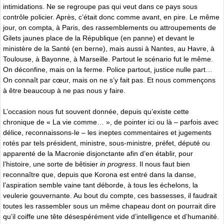
intimidations. Ne se regroupe pas qui veut dans ce pays sous
contrôle policier. Après, c’était donc comme avant, en pire. Le même
jour, on compta, à Paris, des rassemblements ou attroupements de
Gilets jaunes place de la République (en panne) et devant le
ministère de la Santé (en berne), mais aussi à Nantes, au Havre, à
Toulouse, à Bayonne, à Marseille. Partout le scénario fut le même.
On déconfine, mais on la ferme. Police partout, justice nulle part…
On connaît par cœur, mais on ne s’y fait pas. Et nous commençons
à être beaucoup à ne pas nous y faire.
L’occasion nous fut souvent donnée, depuis qu’existe cette
chronique de « La vie comme… », de pointer ici ou là – parfois avec
délice, reconnaissons-le – les ineptes commentaires et jugements
rotés par tels président, ministre, sous-ministre, préfet, député ou
apparenté de la Macronie disjonctante afin d’en établir, pour
l’histoire, une sorte de bêtisier
in progress
. Il nous faut bien
reconnaître que, depuis que Korona est entré dans la danse,
l’aspiration semble vaine tant déborde, à tous les échelons, la
veulerie gouvernante. Au bout du compte, ces bassesses, il faudrait
toutes les rassembler sous un même chapeau dont on pourrait dire
qu’il coiffe une tête désespérément vide d’intelligence et d’humanité.