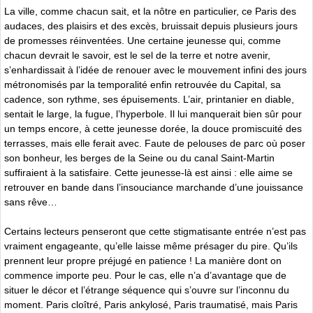
La ville, comme chacun sait, et la nôtre en particulier, ce Paris des
audaces, des plaisirs et des excès, bruissait depuis plusieurs jours
de promesses réinventées. Une certaine jeunesse qui, comme
chacun devrait le savoir, est le sel de la terre et notre avenir,
s’enhardissait à l’idée de renouer avec le mouvement infini des jours
métronomisés par la temporalité enfin retrouvée du Capital, sa
cadence, son rythme, ses épuisements. L’air, printanier en diable,
sentait le large, la fugue, l’hyperbole. Il lui manquerait bien sûr pour
un temps encore, à cette jeunesse dorée, la douce promiscuité des
terrasses, mais elle ferait avec. Faute de pelouses de parc où poser
son bonheur, les berges de la Seine ou du canal Saint-Martin
suffiraient à la satisfaire. Cette jeunesse-là est ainsi : elle aime se
retrouver en bande dans l’insouciance marchande d’une jouissance
sans rêve…
Certains lecteurs penseront que cette stigmatisante entrée n’est pas
vraiment engageante, qu’elle laisse même présager du pire. Qu’ils
prennent leur propre préjugé en patience ! La manière dont on
commence importe peu. Pour le cas, elle n’a d’avantage que de
situer le décor et l’étrange séquence qui s’ouvre sur l’inconnu du
moment. Paris cloîtré, Paris ankylosé, Paris traumatisé, mais Paris