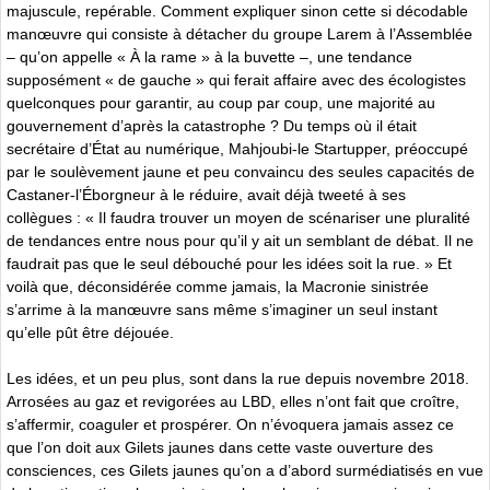
majuscule, repérable. Comment expliquer sinon cette si décodable
manœuvre qui consiste à détacher du groupe Larem à l’Assemblée
– qu’on appelle « À la rame » à la buvette –, une tendance
supposément « de gauche » qui ferait affaire avec des écologistes
quelconques pour garantir, au coup par coup, une majorité au
gouvernement d’après la catastrophe ? Du temps où il était
secrétaire d’État au numérique, Mahjoubi-le Startupper, préoccupé
par le soulèvement jaune et peu convaincu des seules capacités de
Castaner-l’Éborgneur à le réduire, avait déjà tweeté à ses
collègues : « Il faudra trouver un moyen de scénariser une pluralité
de tendances entre nous pour qu’il y ait un semblant de débat. Il ne
faudrait pas que le seul débouché pour les idées soit la rue. » Et
voilà que, déconsidérée comme jamais, la Macronie sinistrée
s’arrime à la manœuvre sans même s’imaginer un seul instant
qu’elle pût être déjouée.
Les idées, et un peu plus, sont dans la rue depuis novembre 2018.
Arrosées au gaz et revigorées au LBD, elles n’ont fait que croître,
s’affermir, coaguler et prospérer. On n’évoquera jamais assez ce
que l’on doit aux Gilets jaunes dans cette vaste ouverture des
consciences, ces Gilets jaunes qu’on a d’abord surmédiatisés en vue