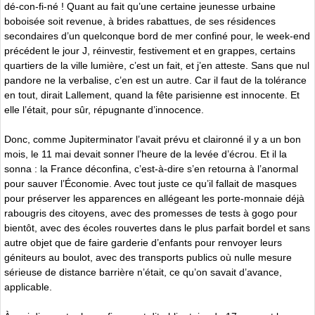
dé-con-fi-né ! Quant au fait qu’une certaine jeunesse urbaine
boboisée soit revenue, à brides rabattues, de ses résidences
secondaires d’un quelconque bord de mer confiné pour, le week-end
précédent le jour J, réinvestir, festivement et en grappes, certains
quartiers de la ville lumière, c’est un fait, et j’en atteste. Sans que nul
pandore ne la verbalise, c’en est un autre. Car il faut de la tolérance
en tout, dirait Lallement, quand la fête parisienne est innocente. Et
elle l’était, pour sûr, répugnante d’innocence.
Donc, comme Jupiterminator l’avait prévu et claironné il y a un bon
mois, le 11 mai devait sonner l’heure de la levée d’écrou. Et il la
sonna : la France déconfina, c’est-à-dire s’en retourna à l’anormal
pour sauver l’Économie. Avec tout juste ce qu’il fallait de masques
pour préserver les apparences en allégeant les porte-monnaie déjà
rabougris des citoyens, avec des promesses de tests à gogo pour
bientôt, avec des écoles rouvertes dans le plus parfait bordel et sans
autre objet que de faire garderie d’enfants pour renvoyer leurs
géniteurs au boulot, avec des transports publics où nulle mesure
sérieuse de distance barrière n’était, ce qu’on savait d’avance,
applicable.