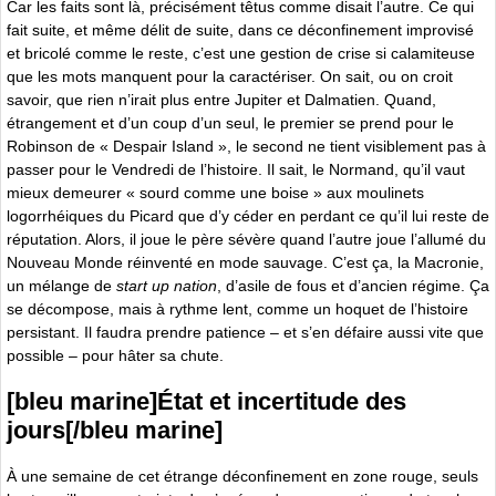
Car les faits sont là, précisément têtus comme disait l’autre. Ce qui
fait suite, et même délit de suite, dans ce déconfinement improvisé
et bricolé comme le reste, c’est une gestion de crise si calamiteuse
que les mots manquent pour la caractériser. On sait, ou on croit
savoir, que rien n’irait plus entre Jupiter et Dalmatien. Quand,
étrangement et d’un coup d’un seul, le premier se prend pour le
Robinson de « Despair Island », le second ne tient visiblement pas à
passer pour le Vendredi de l’histoire. Il sait, le Normand, qu’il vaut
mieux demeurer « sourd comme une boise » aux moulinets
logorrhéiques du Picard que d’y céder en perdant ce qu’il lui reste de
réputation. Alors, il joue le père sévère quand l’autre joue l’allumé du
Nouveau Monde réinventé en mode sauvage. C’est ça, la Macronie,
un mélange de
start up nation
, d’asile de fous et d’ancien régime. Ça
se décompose, mais à rythme lent, comme un hoquet de l’histoire
persistant. Il faudra prendre patience – et s’en défaire aussi vite que
possible – pour hâter sa chute.
[bleu marine]État et incertitude des
jours[/bleu marine]
À une semaine de cet étrange déconfinement en zone rouge, seuls