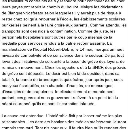
les travailleurs contraints de s’y résoudre pour continuer de toucher
leurs payes ont repris le chemin du boulot. Malgré les déclarations
de Blanquer-Nosferatu selon lesquelles il y aurait plus de risque à
rester chez soi qu’à retourner à l’école, les établissements scolaires
bunkérisés peinent à le faire croire aux parents. Comme attendu, les
transports sont des nids à contamination. Comme de juste, les
personnels hospitaliers sont outrés par le coup insensé de la
médaille pour services rendus à la patrie reconnaissante. La
manifestation de l’hôpital Robert-Debré, le 14 mai, marqua un haut
niveau de combativité et de conscience dans le secteur. De partout
lèvent des initiatives de solidarité à la base, de grève des loyers, de
remise en mouvement. Chez les égoutiers et à la SNCF, des préavis
de grève sont déposés. Le désir est bien là de destituer, dans sa
totalité, la bande de branquignols qui décline, jour après jour, sous
nos yeux écarquillés, son chapelet d’inanités, de mensonges,
d’insanités et de crapuleries. Intellectuellement et moralement
parlant, ces gens qui nous gouvernent relèvent à un point tel du
néant couronné qu’ils en sont l’incarnation infatuée.
La cause est entendue. L’intolérable finit par lasser même les plus
raisonnables. Les derniers bastions des médias
mainstream
l’auront
compris trop tard. Tant pis pour eux. Il faudra bien qu’ils rendent des