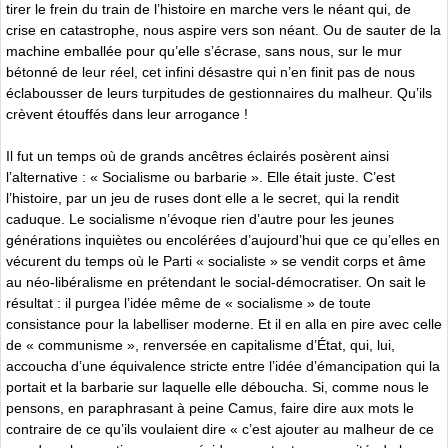
tirer le frein du train de l’histoire en marche vers le néant qui, de
crise en catastrophe, nous aspire vers son néant. Ou de sauter de la
machine emballée pour qu’elle s’écrase, sans nous, sur le mur
bétonné de leur réel, cet infini désastre qui n’en finit pas de nous
éclabousser de leurs turpitudes de gestionnaires du malheur. Qu’ils
crèvent étouffés dans leur arrogance !
Il fut un temps où de grands ancêtres éclairés posèrent ainsi
l’alternative : « Socialisme ou barbarie ». Elle était juste. C’est
l’histoire, par un jeu de ruses dont elle a le secret, qui la rendit
caduque. Le socialisme n’évoque rien d’autre pour les jeunes
générations inquiètes ou encolérées d’aujourd’hui que ce qu’elles en
vécurent du temps où le Parti « socialiste » se vendit corps et âme
au néo-libéralisme en prétendant le social-démocratiser. On sait le
résultat : il purgea l’idée même de « socialisme » de toute
consistance pour la labelliser moderne. Et il en alla en pire avec celle
de « communisme », renversée en capitalisme d’État, qui, lui,
accoucha d’une équivalence stricte entre l’idée d’émancipation qui la
portait et la barbarie sur laquelle elle déboucha. Si, comme nous le
pensons, en paraphrasant à peine Camus, faire dire aux mots le
contraire de ce qu’ils voulaient dire « c’est ajouter au malheur de ce