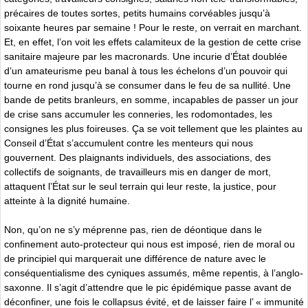
précaires de toutes sortes, petits humains corvéables jusqu’à
soixante heures par semaine ! Pour le reste, on verrait en marchant.
Et, en effet, l’on voit les effets calamiteux de la gestion de cette crise
sanitaire majeure par les macronards. Une incurie d’État doublée
d’un amateurisme peu banal à tous les échelons d’un pouvoir qui
tourne en rond jusqu’à se consumer dans le feu de sa nullité. Une
bande de petits branleurs, en somme, incapables de passer un jour
de crise sans accumuler les conneries, les rodomontades, les
consignes les plus foireuses. Ça se voit tellement que les plaintes au
Conseil d’État s’accumulent contre les menteurs qui nous
gouvernent. Des plaignants individuels, des associations, des
collectifs de soignants, de travailleurs mis en danger de mort,
attaquent l’État sur le seul terrain qui leur reste, la justice, pour
atteinte à la dignité humaine.
Non, qu’on ne s’y méprenne pas, rien de déontique dans le
confinement auto-protecteur qui nous est imposé, rien de moral ou
de principiel qui marquerait une différence de nature avec le
conséquentialisme des cyniques assumés, même repentis, à l’anglo-
saxonne. Il s’agit d’attendre que le pic épidémique passe avant de
déconfiner, une fois le collapsus évité, et de laisser faire l’ « immunité