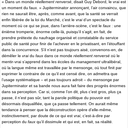
« Dans un monde
réellement renversé
, disait Guy Debord, le vrai est
un moment du faux. » Jupiterminator annonçant, l’air convaincu, que
rien ne saurait être, après, comme avant, que la santé se verrait
enfin libérée de la loi du Marché, c’est le
vrai
d’un spectacle du
moment où ce qui se joue, dans l’arrière-scène, c’est le
faux
: une
énième tromperie, énorme celle-là, puisqu’il s’agit, en fait, de
prendre prétexte du naufrage organisé et constatable du service
public de santé pour finir de l’achever en le privatisant, en l’étouffant
dans la concurrence. S’il n’est pas toujours aisé, convenons-en, de
démêler le
vrai
du
faux
dans ce monde
réellement renversé
où le
mentir-vrai s’apprend dans les écoles du
management
ultralibéral,
où la langue même est travaillée par le mensonge, où tout finit par
exprimer le contraire de ce qu’il est censé dire, on admettra que
l’usage systématique – et pas toujours adroit – du mensonge par
Jupiterminator et sa bande nous aura fait faire des progrès énormes
dans sa perception. Car si, comme l’on dit, plus c’est gros, plus ça
passe, il n’est pas sûr, tant la parole politique du pouvoir est
désormais disqualifiée, que ça passe tellement. On aurait même
tendance à penser que la déconstruction opère d’elle-même,
instinctivement, par doute de ce qui est
vrai
, c’est-à-dire par
perception du
faux
qu’il dissimule et qui est, en fait, sa réalité.