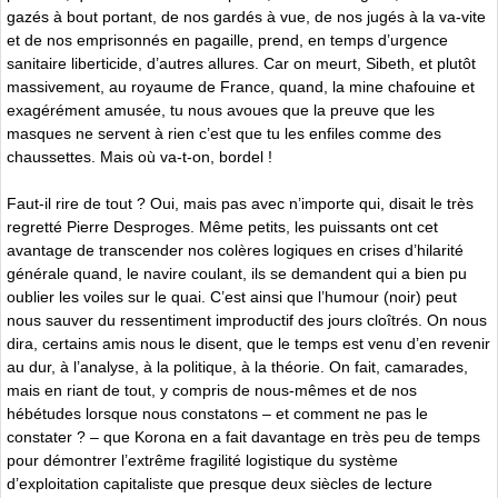
gazés à bout portant, de nos gardés à vue, de nos jugés à la va-vite
et de nos emprisonnés en pagaille, prend, en temps d’urgence
sanitaire liberticide, d’autres allures. Car on meurt, Sibeth, et plutôt
massivement, au royaume de France, quand, la mine chafouine et
exagérément amusée, tu nous avoues que la preuve que les
masques ne servent à rien c’est que tu les enfiles comme des
chaussettes. Mais où va-t-on, bordel !
Faut-il rire de tout ? Oui, mais pas avec n’importe qui, disait le très
regretté Pierre Desproges. Même petits, les puissants ont cet
avantage de transcender nos colères logiques en crises d’hilarité
générale quand, le navire coulant, ils se demandent qui a bien pu
oublier les voiles sur le quai. C’est ainsi que l’humour (noir) peut
nous sauver du ressentiment improductif des jours cloîtrés. On nous
dira, certains amis nous le disent, que le temps est venu d’en revenir
au dur, à l’analyse, à la politique, à la théorie. On fait, camarades,
mais en riant de tout, y compris de nous-mêmes et de nos
hébétudes lorsque nous constatons – et comment ne pas le
constater ? – que Korona en a fait davantage en très peu de temps
pour démontrer l’extrême fragilité logistique du système
d’exploitation capitaliste que presque deux siècles de lecture