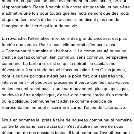
monde », la question se pose évidemment, et avec acuité, de leur
réappropriation. Reste à savoir si la chose est possible, et peut-être
à admettre une fois pour toutes que les mots ne sont que des mots
et qu’une fois privés de leur vrai sens ils ne disent plus rien de
l’imaginaire de liberté qui leur donna vie.
En revanche, l’alternative, elle, celle des grands ancêtres, est plus
fondée que jamais. Pour le cas, elle pourrait s’énoncer ainsi :
« Communauté humaine ou barbarie. » La communauté humaine,
c’est ce qui fait commun, lien commun, sens commun, perspective
commune. La barbarie, c’est ce qui la détruit : le capitalisme
dévastateur à son stade actuel d’accumulation. Les Gilets jaunes,
dont la culture politique n’était pas le point fort, ont saisi très vite,
intuitivement – et peut-être précisément parce que les mots-valises
ne les encombraient pas – que leur mouvement, plus qu’apolitique,
se devait d’être antipolitique, c’est-à-dire contre l’ordre d’un monde
où la politique, communément admise comme exercice de
représentation, ne peut ni saisir ni incarner l’enjeu de l’alternative.
Nous en sommes là, prêts à faire de nouveau communauté humaine
contre la barbarie, sûrs aussi qu’il n’est d’autre manière de nous
déconfiner de nos passions tristes. Il faut parier sur l’hypothèse que,