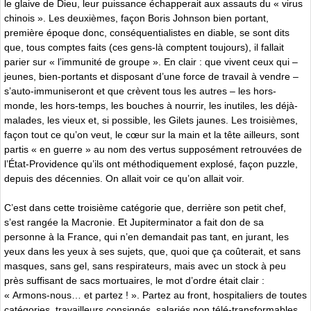
le glaive de Dieu, leur puissance échapperait aux assauts du « virus
chinois ». Les deuxièmes, façon Boris Johnson bien portant,
première époque donc, conséquentialistes en diable, se sont dits
que, tous comptes faits (ces gens-là comptent toujours), il fallait
parier sur « l’immunité de groupe ». En clair : que vivent ceux qui –
jeunes, bien-portants et disposant d’une force de travail à vendre –
s’auto-immuniseront et que crèvent tous les autres – les hors-
monde, les hors-temps, les bouches à nourrir, les inutiles, les déjà-
malades, les vieux et, si possible, les Gilets jaunes. Les troisièmes,
façon tout ce qu’on veut, le cœur sur la main et la tête ailleurs, sont
partis « en guerre » au nom des vertus supposément retrouvées de
l’État-Providence qu’ils ont méthodiquement explosé, façon puzzle,
depuis des décennies. On allait voir ce qu’on allait voir.
C’est dans cette troisième catégorie que, derrière son petit chef,
s’est rangée la Macronie. Et Jupiterminator a fait don de sa
personne à la France, qui n’en demandait pas tant, en jurant, les
yeux dans les yeux à ses sujets, que, quoi que ça coûterait, et sans
masques, sans gel, sans respirateurs, mais avec un stock à peu
près suffisant de sacs mortuaires, le mot d’ordre était clair :
« Armons-nous… et partez ! ». Partez au front, hospitaliers de toutes
catégories, travailleurs consignés, salariés non télé-transformables,