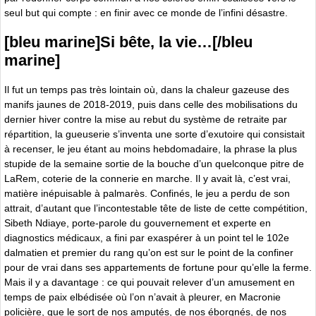
seul but qui compte : en finir avec ce monde de l’infini désastre.
[bleu marine]Si bête, la vie…[/bleu
marine]
Il fut un temps pas très lointain où, dans la chaleur gazeuse des
manifs jaunes de 2018-2019, puis dans celle des mobilisations du
dernier hiver contre la mise au rebut du système de retraite par
répartition, la gueuserie s’inventa une sorte d’exutoire qui consistait
à recenser, le jeu étant au moins hebdomadaire, la phrase la plus
stupide de la semaine sortie de la bouche d’un quelconque pitre de
LaRem, coterie de la connerie en marche. Il y avait là, c’est vrai,
matière inépuisable à palmarès. Confinés, le jeu a perdu de son
attrait, d’autant que l’incontestable tête de liste de cette compétition,
Sibeth Ndiaye, porte-parole du gouvernement et experte en
diagnostics médicaux, a fini par exaspérer à un point tel le 102e
dalmatien et premier du rang qu’on est sur le point de la confiner
pour de vrai dans ses appartements de fortune pour qu’elle la ferme.
Mais il y a davantage : ce qui pouvait relever d’un amusement en
temps de paix elbédisée où l’on n’avait à pleurer, en Macronie
policière, que le sort de nos amputés, de nos éborgnés, de nos