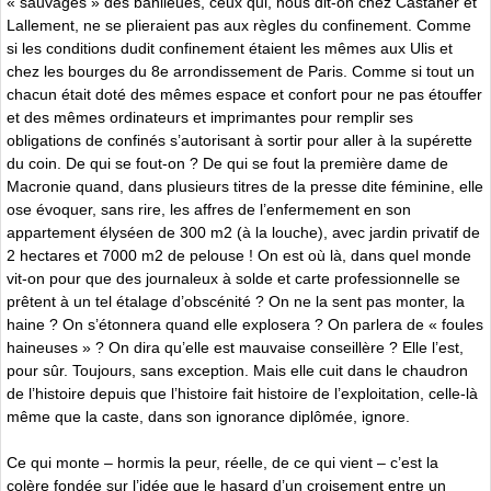
« sauvages » des banlieues, ceux qui, nous dit-on chez Castaner et
Lallement, ne se plieraient pas aux règles du confinement. Comme
si les conditions dudit confinement étaient les mêmes aux Ulis et
chez les bourges du 8e arrondissement de Paris. Comme si tout un
chacun était doté des mêmes espace et confort pour ne pas étouffer
et des mêmes ordinateurs et imprimantes pour remplir ses
obligations de confinés s’autorisant à sortir pour aller à la supérette
du coin. De qui se fout-on ? De qui se fout la première dame de
Macronie quand, dans plusieurs titres de la presse dite féminine, elle
ose évoquer, sans rire, les affres de l’enfermement en son
appartement élyséen de 300 m2 (à la louche), avec jardin privatif de
2 hectares et 7000 m2 de pelouse ! On est où là, dans quel monde
vit-on pour que des journaleux à solde et carte professionnelle se
prêtent à un tel étalage d’obscénité ? On ne la sent pas monter, la
haine ? On s’étonnera quand elle explosera ? On parlera de « foules
haineuses » ? On dira qu’elle est mauvaise conseillère ? Elle l’est,
pour sûr. Toujours, sans exception. Mais elle cuit dans le chaudron
de l’histoire depuis que l’histoire fait histoire de l’exploitation, celle-là
même que la caste, dans son ignorance diplômée, ignore.
Ce qui monte – hormis la peur, réelle, de ce qui vient – c’est la
colère fondée sur l’idée que le hasard d’un croisement entre un