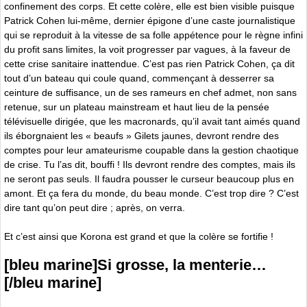
confinement des corps. Et cette colère, elle est bien visible puisque
Patrick Cohen lui-même, dernier épigone d’une caste journalistique
qui se reproduit à la vitesse de sa folle appétence pour le règne infini
du profit sans limites, la voit progresser par vagues, à la faveur de
cette crise sanitaire inattendue. C’est pas rien Patrick Cohen, ça dit
tout d’un bateau qui coule quand, commençant à desserrer sa
ceinture de suffisance, un de ses rameurs en chef admet, non sans
retenue, sur un plateau mainstream et haut lieu de la pensée
télévisuelle dirigée, que les macronards, qu’il avait tant aimés quand
ils éborgnaient les « beaufs » Gilets jaunes, devront rendre des
comptes pour leur amateurisme coupable dans la gestion chaotique
de crise. Tu l’as dit, bouffi ! Ils devront rendre des comptes, mais ils
ne seront pas seuls. Il faudra pousser le curseur beaucoup plus en
amont. Et ça fera du monde, du beau monde. C’est trop dire ? C’est
dire tant qu’on peut dire ; après, on verra.
Et c’est ainsi que Korona est grand et que la colère se fortifie !
[bleu marine]Si grosse, la menterie…
[/bleu marine]