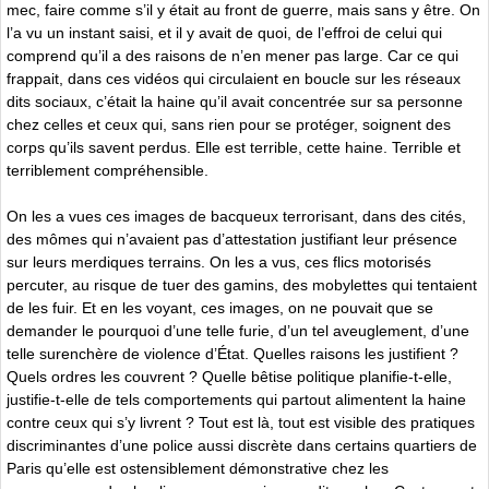
mec, faire comme s’il y était au front de guerre, mais sans y être. On
l’a vu un instant saisi, et il y avait de quoi, de l’effroi de celui qui
comprend qu’il a des raisons de n’en mener pas large. Car ce qui
frappait, dans ces vidéos qui circulaient en boucle sur les réseaux
dits sociaux, c’était la haine qu’il avait concentrée sur sa personne
chez celles et ceux qui, sans rien pour se protéger, soignent des
corps qu’ils savent perdus. Elle est terrible, cette haine. Terrible et
terriblement compréhensible.
On les a vues ces images de bacqueux terrorisant, dans des cités,
des mômes qui n’avaient pas d’attestation justifiant leur présence
sur leurs merdiques terrains. On les a vus, ces flics motorisés
percuter, au risque de tuer des gamins, des mobylettes qui tentaient
de les fuir. Et en les voyant, ces images, on ne pouvait que se
demander le pourquoi d’une telle furie, d’un tel aveuglement, d’une
telle surenchère de violence d’État. Quelles raisons les justifient ?
Quels ordres les couvrent ? Quelle bêtise politique planifie-t-elle,
justifie-t-elle de tels comportements qui partout alimentent la haine
contre ceux qui s’y livrent ? Tout est là, tout est visible des pratiques
discriminantes d’une police aussi discrète dans certains quartiers de
Paris qu’elle est ostensiblement démonstrative chez les