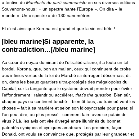
attentive du
Manifeste du parti communiste
en ses diverses éditions.
Souvenons-nous : « un spectre hante l’Europe ». On dira « le
monde ». Un « spectre » de 130 nanomètres…
Et c’est ainsi que Korona est grand et que la vie est bête !
[bleu marine]Si apparente, la
contradiction…[/bleu marine]
Au cœur du noyau dominant de l’ultralibéralisme, il a foutu un tel
bordel, Korona, que, bon an mal an, ceux qui continuent de croire
aux infinies vertus de la loi du Marché s’interrogent désormais, dit-
on, dans les beaux quartiers ultra-protégés des mégalopoles du
Capital, sur la tangente que le système devrait prendre pour éviter
l’effondrement : ralentir ou accélérer,
that’s the question
. Bien sûr,
chaque pays ou continent touché – bientôt tous, au train où vont les
choses – fait à sa manière et selon son idiosyncrasie pour parer, si
l’on peut dire, au plus pressé : comment faire avec ce putain de
virus ? Là, les avis ont vite divergé entre illuminés du bonnet,
patentés cyniques et cyniques amateurs. Les premiers, façon
Donald, ont voulu se convaincre que, protégés par leur grandeur et