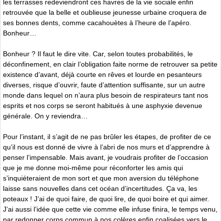
les terrasses redeviendront ces havres de la vie sociale enfin
retrouvée que la belle et oublieuse jeunesse urbaine croquera de
ses bonnes dents, comme cacahouètes à l’heure de l’apéro.
Bonheur…
Bonheur ? Il faut le dire vite. Car, selon toutes probabilités, le
déconfinement, en clair l’obligation faite norme de retrouver sa petite
existence d’avant, déjà courte en rêves et lourde en pesanteurs
diverses, risque d’ouvrir, faute d’attention suffisante, sur un autre
monde dans lequel on n’aura plus besoin de respirateurs tant nos
esprits et nos corps se seront habitués à une asphyxie devenue
générale. On y reviendra…
Pour l’instant, il s’agit de ne pas brûler les étapes, de profiter de ce
qu’il nous est donné de vivre à l’abri de nos murs et d’apprendre à
penser l’impensable. Mais avant, je voudrais profiter de l’occasion
que je me donne moi-même pour réconforter les amis qui
s’inquiéteraient de mon sort et que mon aversion du téléphone
laisse sans nouvelles dans cet océan d’incertitudes. Ça va, les
poteaux ! J’ai de quoi faire, de quoi lire, de quoi boire et qui aimer.
J’ai aussi l’idée que cette vie comme elle infuse finira, le temps venu,
par redonner corps commun à nos colères enfin coalisées vers le