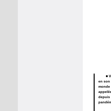
■ V
en son 
monde d
appelée
depuis 
pandém