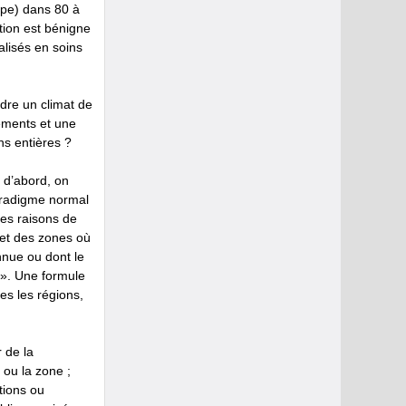
ppe) dans 80 à
tion est bénigne
alisés en soins
andre un climat de
ements et une
ns entières ?
 d’abord, on
paradigme normal
es raisons de
s et des zones où
nnue ou dont le
 ». Une formule
es les régions,
r de la
 ou la zone ;
tions ou