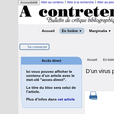
|
|
Aller au contenu
Aller à la recherche
Aller au pi
Accessibilité
Accueil
En lisière
Marginalia
▼
▼
Se connecter
Accueil
En lisiè
Accès direct
D’un virus 
Ici vous pouvez afficher le
contenu d’un article avec le
mot-clé "acces-direct".
Le titre du bloc sera celui de
l’article.
Plus d’infos dans
cet article