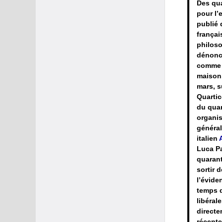
Des qua
pour l’
publié 
françai
philoso
dénonce
comme 
maison,
mars, s
Quartic
du quar
organis
général
italien
Luca Pa
quarant
sortir 
l’évide
temps d
libéral
directe
récente