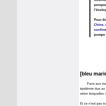
perspec
l’écolo
Pour êt
Chine, 
confin
pompe à
[bleu mari
Face aux mes
épidémie due au c
selon lesquelles 
Et ce n’est pas t