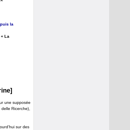
puis la
 « La
rine]
pour une supposée
 delle Ricerche),
jourd’hui sur des