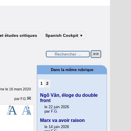
t études critiques
Spanish Cockpit
▼
Dans la même rubrique
1
2
gne le
16 mars 2020
Ngô Văn, éloge du double
par
F.G.
front
le 22 juin 2026
par
F.G.
Marx va avoir raison
le 14 juin 2026