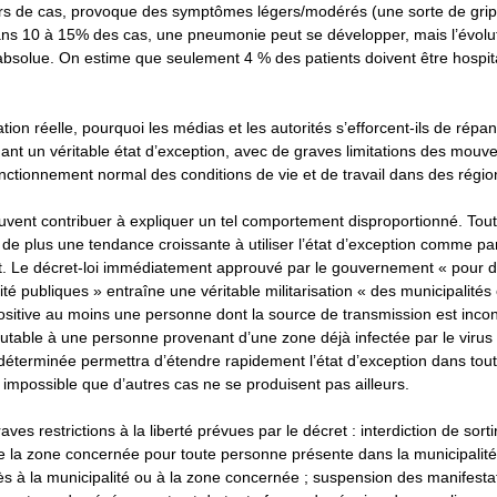
iers de cas, provoque des symptômes légers/modérés (une sorte de gri
ns 10 à 15% des cas, une pneumonie peut se développer, mais l’évolu
absolue. On estime que seulement 4 % des patients doivent être hospit
tuation réelle, pourquoi les médias et les autorités s’efforcent-ils de rép
ant un véritable état d’exception, avec de graves limitations des mouv
ctionnement normal des conditions de vie et de travail dans des régio
vent contribuer à expliquer un tel comportement disproportionné. Tout
 de plus une tendance croissante à utiliser l’état d’exception comme 
 Le décret-loi immédiatement approuvé par le gouvernement « pour d
ité publiques » entraîne une véritable militarisation « des municipalité
ositive au moins une personne dont la source de transmission est inco
utable à une personne provenant d’une zone déjà infectée par le virus
déterminée permettra d’étendre rapidement l’état d’exception dans tout
e impossible que d’autres cas ne se produisent pas ailleurs.
ves restrictions à la liberté prévues par le décret : interdiction de sorti
e la zone concernée pour toute personne présente dans la municipalité
cès à la municipalité ou à la zone concernée ; suspension des manifesta