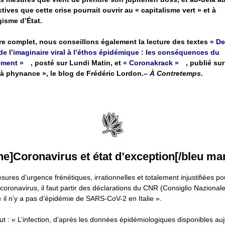
tives que cette crise pourrait ouvrir au « capitalisme vert » et à
gisme d’État.
re complet, nous conseillons également la lecture des textes
« De
de l’imaginaire viral à l’éthos épidémique : les conséquences du
ement »
, posté sur Lundi Matin, et
« Coronakrack »
, publié sur
 phynance », le blog de Frédéric Lordon.–
À Contretemps
.
ne]Coronavirus et état d’exception[/bleu ma
ures d’urgence frénétiques, irrationnelles et totalement injustifiées 
oronavirus, il faut partir des déclarations du CNR (Consiglio Nazionale
« il n’y a pas d’épidémie de SARS-CoV-2 en Italie ».
out : « L’infection, d’après les données épidémiologiques disponibles au