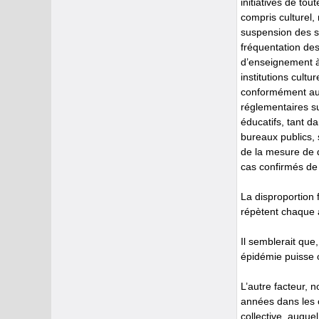
initiatives de to
compris culturel, 
suspension des se
fréquentation des
d’enseignement à
institutions cultu
conformément au d
réglementaires sur
éducatifs, tant d
bureaux publics, s
de la mesure de q
cas confirmés de 
La disproportion 
répètent chaque 
Il semblerait que
épidémie puisse of
L’autre facteur, 
années dans les c
collective, auquel