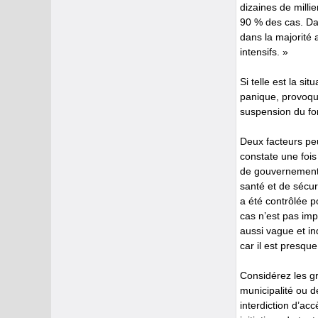
dizaines de mill
90 % des cas. Da
dans la majorité 
intensifs. »
Si telle est la si
panique, provoqu
suspension du fon
Deux facteurs peu
constate une fois
de gouvernement.
santé et de sécur
a été contrôlée p
cas n’est pas imp
aussi vague et in
car il est presqu
Considérez les gra
municipalité ou d
interdiction d’ac