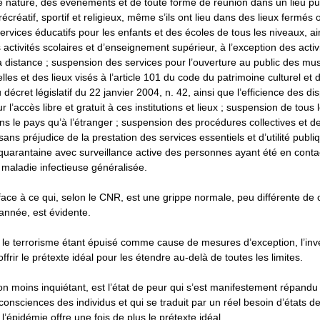
ute nature, des événements et de toute forme de réunion dans un lieu pub
récréatif, sportif et religieux, même s’ils ont lieu dans des lieux fermés 
rvices éducatifs pour les enfants et des écoles de tous les niveaux, ai
 activités scolaires et d’enseignement supérieur, à l’exception des activ
 distance ; suspension des services pour l’ouverture au public des mu
relles et des lieux visés à l’article 101 du code du patrimoine culturel et
écret législatif du 22 janvier 2004, n. 42, ainsi que l’efficience des dis
 l’accès libre et gratuit à ces institutions et lieux ; suspension de tous
ans le pays qu’à l’étranger ; suspension des procédures collectives et de
ans préjudice de la prestation des services essentiels et d’utilité publiq
uarantaine avec surveillance active des personnes ayant été en contac
maladie infectieuse généralisée.
face à ce qui, selon le CNR, est une grippe normale, peu différente de c
année, est évidente.
, le terrorisme étant épuisé comme cause de mesures d’exception, l’inv
frir le prétexte idéal pour les étendre au-delà de toutes les limites.
non moins inquiétant, est l’état de peur qui s’est manifestement répandu
onsciences des individus et qui se traduit par un réel besoin d’états d
 l’épidémie offre une fois de plus le prétexte idéal.