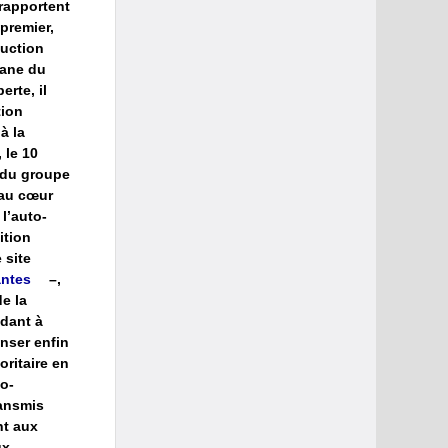
 rapportent
 premier,
duction
mane du
rte, il
tion
à la
 le 10
t du groupe
 au cœur
l’auto-
ition
 site
antes
–,
de la
ndant à
enser enfin
oritaire en
o-
ransmis
nt aux
ux