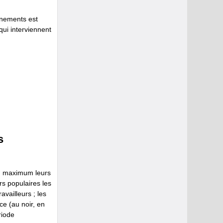
ernements est
ui interviennent
s
au maximum leurs
rs populaires les
vailleurs ; les
ce (au noir, en
riode