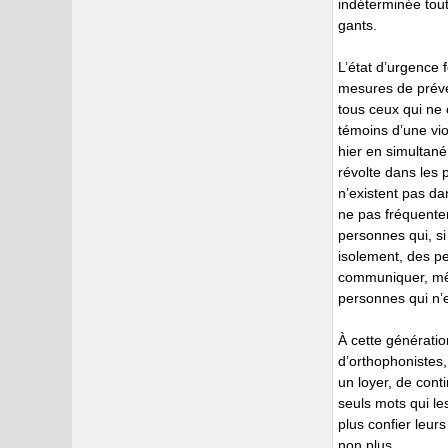
indéterminée tout
gants.
L’état d’urgence 
mesures de préven
tous ceux qui ne
témoins d’une vi
hier en simultané 
révolte dans les 
n’existent pas da
ne pas fréquenter
personnes qui, s
isolement, des p
communiquer, mê
personnes qui n’e
À cette génératio
d’orthophonistes,
un loyer, de cont
seuls mots qui le
plus confier leurs
non plus.