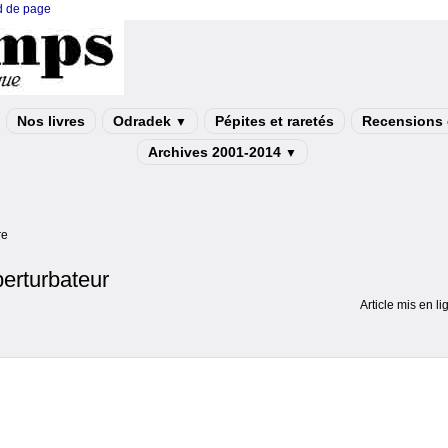
ed de page
Nos livres
Odradek
Pépites et raretés
Recensions e
▼
Archives 2001-2014
▼
re
perturbateur
Article mis en li