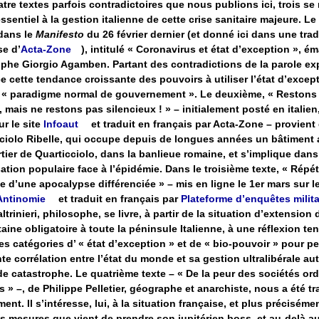
tre textes parfois contradictoires que nous publions ici, trois se
essentiel à la gestion italienne de cette crise sanitaire majeure. Le
dans le
Manifesto
du 26 février dernier (et donné ici dans une tra
se d’
Acta-Zone
), intitulé « Coronavirus et état d’exception », é
phe Giorgio Agamben. Partant des contradictions de la parole expe
 cette tendance croissante des pouvoirs à utiliser l’état d’excep
« paradigme normal de gouvernement ». Le deuxième, « Restons 
 mais ne restons pas silencieux ! » – initialement posté en italien,
ur le site
Infoaut
et traduit en français par Acta-Zone – provien
ciolo Ribelle, qui occupe depuis de longues années un bâtiment
tier de Quarticciolo, dans la banlieue romaine, et s’implique dans 
ation populaire face à l’épidémie. Dans le troisième texte, « Répét
e d’une apocalypse différenciée » – mis en ligne le 1er mars sur le
Antinomie
et traduit en français par
Plateforme d’enquêtes milit
ltrinieri, philosophe, se livre, à partir de la situation d’extension 
aine obligatoire à toute la péninsule Italienne, à une réflexion te
des catégories d’ « état d’exception » et de « bio-pouvoir » pour p
nte corrélation entre l’état du monde et sa gestion ultralibérale aut
e catastrophe. Le quatrième texte – « De la peur des sociétés ord
es » –, de Philippe Pelletier, géographe et anarchiste, nous a été t
ment. Il s’intéresse, lui, à la situation française, et plus préciséme
s mesures que vient de prendre son jupitérien boss, et au-delà a