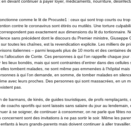
 en devant continuer à payer loyer, médicaments, nourriture, désinfec
fonctionne comme le lit de Procuste1 : ceux qui sont trop courts ou trop
tion contre le coronavirus sont étirés ou mutilés. Une torture culpabili
 correspondent pas exactement aux dimensions du lit du tortionnaire.
olence sans précédent dont le discours du Premier ministre, Giuseppe 
sur toutes les chaînes, est la revendication explicite. Les milliers de p
prisons italiennes – parmi lesquels plus de 10 morts et des centaines d
ns l’allocution de Conte. Ces personnes à qui l’on rappelle chaque jour à
 les lieux bondés, mais qui sont contraintes d’entrer dans des cellules
i elles tombent malades, ne sont même pas emmenées à l’hôpital mais
ersonnes à qui l’on demande, en somme, de tomber malades en silence
me avec leurs proches. Des personnes qui sont massacrées, en un m
xistent pas.
n de barmans, de kinés, de guides touristiques, de profs remplaçants, d
 de coachs sportifs qui sont laissés sans salaire du jour au lendemain,
inuer à se soigner, de continuer à consommer, on ne parle que fêtes n
s concernent sont des invitations à ne pas sortir le soir. Même les par
 enfants à leurs grands-parents mais doivent continuer à aller travailler.