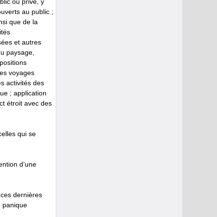
lic ou privé, y
ouverts au public ;
nsi que de la
ités
sées et autres
 du paysage,
positions
 les voyages
s activités des
ue ; application
t étroit avec des
elles qui se
ention d’une
 ces dernières
e panique