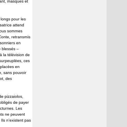
tant, masques et
 longs pour les
satrice attend
 Nous sommes
Conte, retransmis
risonniers en
e blessés –
 la télévision de
 surpeuplées, ces
 placées en
, sans pouvoir
ot, des
e pizzaiolos,
 obligés de payer
octurnes. Les
ents ne peuvent
 Ils n’existent pas