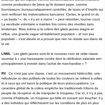
comme producteurs de biens qu’ils doivent payer, comme
fournisseurs, bureaucratiquement contrôlés, de taxes et d’impôts qui
vont renflouer les malversations bancaires. Certes, le grand cri du
« ya basta ! », du « il y en a marre ! » peut retomber, tourner court.
La servitude volontaire a maintes fois connu des révoltes sans
lendemain. Mais même si la colère des gilets jaunes stagne et
reflue, une grande vague véritablement populaire – et non pas
populiste – s’est élevée et a prouvé que rien ne résiste aux élans de
la vie.
LNML
: Les gilets jaunes sont-ils le nouveau nom de cette classe
soumise à « une harassante corvée dont la rétribution salariale sert
principalement à investir dans l’achat de marchandise » ?
RV
: Ce n’est pas une classe, c’est un mouvement hétéroclite, une
nébuleuse où des politisés de toutes les couleurs se mêlent à celles
et à ceux qui ont banni la politique de leurs préoccupations. Le
caractère global de la colère empêche les traditionnels tribuns du
peuple de récupérer et de manipuler le troupeau. Car ici, il n’y a pas,
comme d’habitude, un troupeau qui bêle en suivant son boucher. Il y
a des individus qui réfléchissent sur les conditions de plus en plus