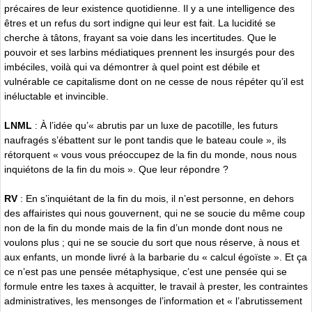
précaires de leur existence quotidienne. Il y a une intelligence des
êtres et un refus du sort indigne qui leur est fait. La lucidité se
cherche à tâtons, frayant sa voie dans les incertitudes. Que le
pouvoir et ses larbins médiatiques prennent les insurgés pour des
imbéciles, voilà qui va démontrer à quel point est débile et
vulnérable ce capitalisme dont on ne cesse de nous répéter qu’il est
inéluctable et invincible.
LNML
: À l’idée qu’« abrutis par un luxe de pacotille, les futurs
naufragés s’ébattent sur le pont tandis que le bateau coule », ils
rétorquent « vous vous préoccupez de la fin du monde, nous nous
inquiétons de la fin du mois ». Que leur répondre ?
RV
: En s’inquiétant de la fin du mois, il n’est personne, en dehors
des affairistes qui nous gouvernent, qui ne se soucie du même coup
non de la fin du monde mais de la fin d’un monde dont nous ne
voulons plus ; qui ne se soucie du sort que nous réserve, à nous et
aux enfants, un monde livré à la barbarie du « calcul égoïste ». Et ça
ce n’est pas une pensée métaphysique, c’est une pensée qui se
formule entre les taxes à acquitter, le travail à prester, les contraintes
administratives, les mensonges de l’information et « l’abrutissement