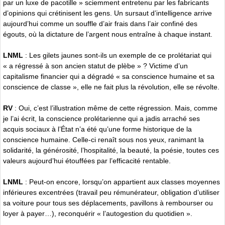
par un luxe de pacotille » sciemment entretenu par les fabricants
d’opinions qui crétinisent les gens. Un sursaut d’intelligence arrive
aujourd’hui comme un souffle d’air frais dans l’air confiné des
égouts, où la dictature de l’argent nous entraîne à chaque instant.
LNML
: Les gilets jaunes sont-ils un exemple de ce prolétariat qui
« a régressé à son ancien statut de plèbe » ? Victime d’un
capitalisme financier qui a dégradé « sa conscience humaine et sa
conscience de classe », elle ne fait plus la révolution, elle se révolte.
RV
: Oui, c’est l’illustration même de cette régression. Mais, comme
je l’ai écrit, la conscience prolétarienne qui a jadis arraché ses
acquis sociaux à l’État n’a été qu’une forme historique de la
conscience humaine. Celle-ci renaît sous nos yeux, ranimant la
solidarité, la générosité, l’hospitalité, la beauté, la poésie, toutes ces
valeurs aujourd’hui étouffées par l’efficacité rentable.
LNML
: Peut-on encore, lorsqu’on appartient aux classes moyennes
inférieures excentrées (travail peu rémunérateur, obligation d’utiliser
sa voiture pour tous ses déplacements, pavillons à rembourser ou
loyer à payer…), reconquérir « l’autogestion du quotidien ».