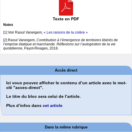
Texte en PDF
Notes
[
1
]
Voir Raoul Vaneigem,
« Les raisons de la colère »
.
[
2
]
Raoul Vaneigem,
Contribution à l’émergence de territoires libérés de
l’emprise étatique et marchande. Réflexions sur l’autogestion de la vie
quotidienne
, Payot-Rivages, 2018.
Accès direct
Ici vous pouvez afficher le contenu d’un article avec le mot-
clé "acces-direct".
Le titre du bloc sera celui de l’article.
Plus d’infos dans
cet article
Dans la même rubrique