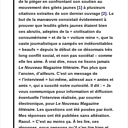
de le piéger en confrontant son soutien au
mouvement des gilets jaunes
[
1
]
à plusieurs
citations extraites de son dernier ouvrage
[
2
]
. Le
but de la manœuvre consistait évidemment à
prouver que lesdits gilets jaunes étaient bien
ces abrutis, adeptes de la « civilisation du
consumérisme » et de la « voiture reine », que la
caste journalistique a campés en indécrottables
« beaufs » depuis le début de ce désormais très
long conflit social, et non pas sociétal – comme
elle les aime. À vrai dire, nous ne lisons jamais
Le Nouveau Magazine littéraire
. Pas plus que
l’ancien, d’ailleurs. C’est un message de
« l’interviewé » lui-même, adressé aux « amies et
amis », qui a suscité notre curiosité. Il dit : « Je
vous communique pour information et diffusion
éventuelle l’interview réalisée, par courrier
électronique, pour
Le Nouveau Magazine
littéraire
. Les questions ont été posées par écrit.
Mes réponses ont été publiées sans altération.
Raoul. » C’est au moins ça. À les lire, ces
réponses, nous pensons qu’il s’en tire bien et,