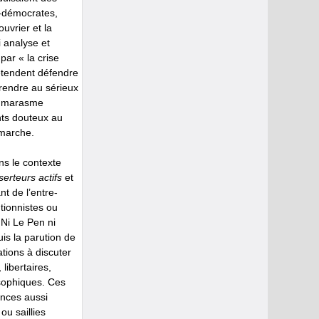
x-démocrates,
uvrier et la
 analyse et
par « la crise
prétendent défendre
prendre au sérieux
du marasme
nts douteux au
émarche.
ns le contexte
erteurs actifs
et
nt de l’entre-
ntionnistes ou
 Ni Le Pen ni
is la parution de
tions à discuter
libertaires,
losophiques. Ces
ances aussi
ou saillies