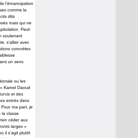
de l’émancipation
uses comme la
its dits
osés mais qui ne
pitulation. Peut-
en soutenant
e, s’allier avec
stions concrètes
aiblesse
dans un sens
tionale ou les
ire » Kamel Daoud
durcis et des
mes entrés dans
. Pour ma part, je
 la classe
s rien céder aux
fronts larges »
 il s’agit plutôt