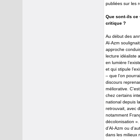
publiées sur les 
Que sont-ils ce
critique ?
Au début des ann
Al-Azm soulignait
approche conduisa
lecture idéaliste
en lumière l’exis
et qui stipule l’e
– que l’on pourrai
discours reprena
méliorative. C’es
chez certains inte
national depuis l
retrouvait, avec 
notamment Françoi
décolonisation ».
d’Al-Azm ou d’aut
dans les milieux 