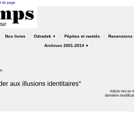
ed de page
Nos livres
Odradek
Pépites et raretés
Recensions e
▼
Archives 2001-2014
▼
re
er aux illusions identitaires"
Article mis en 
dernière modifica