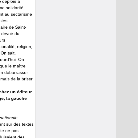
e déploie à
a solidarité –
ent au sectarisme
stes
aire de Saint-
r devoir du
urs
nalité, religion,
 On sait,
jourd’hui. On
 que le maître
’en débarrasser
mais de la briser.
chez un éditeur
ge, la gauche
rnationale
nt sur des textes
 de ne pas
duisaient des