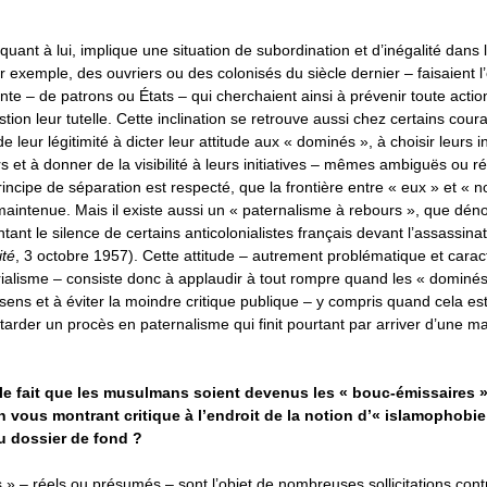
quant à lui, implique une situation de subordination et d’inégalité dans 
 exemple, des ouvriers ou des colonisés du siècle dernier – faisaient l
lante – de patrons ou États – qui cherchaient ainsi à prévenir toute act
tion leur tutelle. Cette inclination se retrouve aussi chez certains cour
 leur légitimité à dicter leur attitude aux « dominés », à choisir leurs i
s et à donner de la visibilité à leurs initiatives – mêmes ambiguës ou r
ncipe de séparation est respecté, que la frontière entre « eux » et « n
aintenue. Mais il existe aussi un « paternalisme à rebours », que dén
ntant le silence de certains anticolonialistes français devant l’assassina
ité
, 3 octobre 1957). Cette attitude – autrement problématique et caract
rialisme – consiste donc à applaudir à tout rompre quand les « dominés
 sens et à éviter la moindre critique publique – y compris quand cela es
retarder un procès en paternalisme qui finit pourtant par arriver d’une m
e fait que les musulmans soient devenus les « bouc-émissaires »
n vous montrant critique à l’endroit de la notion d’« islamophobie 
 dossier de fond ?
 – réels ou présumés – sont l’objet de nombreuses sollicitations cont