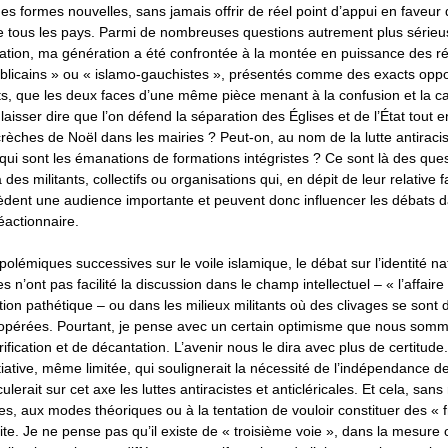
 formes nouvelles, sans jamais offrir de réel point d’appui en faveur 
de tous les pays. Parmi de nombreuses questions autrement plus série
itation, ma génération a été confrontée à la montée en puissance des réc
publicains » ou « islamo-gauchistes », présentés comme des exacts opp
its, que les deux faces d’une même pièce menant à la confusion et la ca
laisser dire que l’on défend la séparation des Églises et de l’État tout 
 crèches de Noël dans les mairies ? Peut-on, au nom de la lutte antiracist
qui sont les émanations de formations intégristes ? Ce sont là des que
des militants, collectifs ou organisations qui, en dépit de leur relative f
dent une audience importante et peuvent donc influencer les débats 
éactionnaire.
olémiques successives sur le voile islamique, le débat sur l’identité na
es n’ont pas facilité la discussion dans le champ intellectuel – « l’affa
ation pathétique – ou dans les milieux militants où des clivages se sont 
 opérées. Pourtant, je pense avec un certain optimisme que nous som
ification et de décantation. L’avenir nous le dira avec plus de certitude
itiative, même limitée, qui soulignerait la nécessité de l’indépendance de
culerait sur cet axe les luttes antiracistes et anticléricales. Et cela, san
ires, aux modes théoriques ou à la tentation de vouloir constituer des « 
te. Je ne pense pas qu’il existe de « troisième voie », dans la mesure où