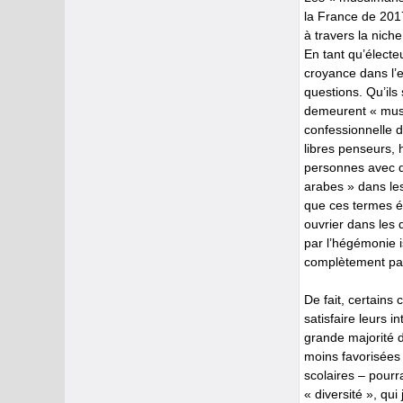
la France de 2017
à travers la nich
En tant qu’électe
croyance dans l’
questions. Qu’ils
demeurent « musul
confessionnelle d
libres penseurs,
personnes avec d
arabes » dans les
que ces termes ét
ouvrier dans les 
par l’hégémonie i
complètement pas
De fait, certains
satisfaire leurs i
grande majorité d
moins favorisées
scolaires – pourr
« diversité », qu