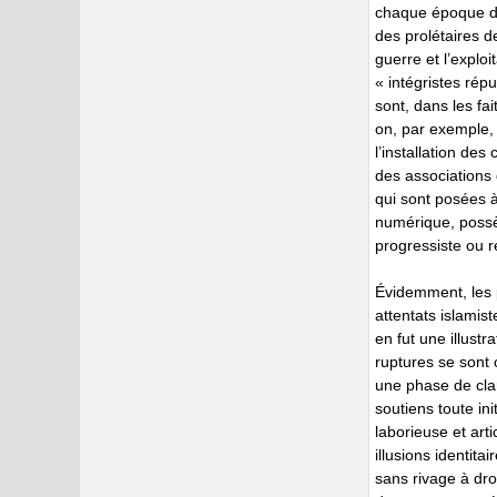
chaque époque des
des prolétaires 
guerre et l’explo
« intégristes ré
sont, dans les fa
on, par exemple, 
l’installation des
des associations 
qui sont posées à 
numérique, possè
progressiste ou r
Évidemment, les p
attentats islamist
en fut une illustr
ruptures se sont
une phase de clar
soutiens toute in
laborieuse et arti
illusions identita
sans rivage à droi