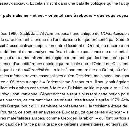
réseaux sociaux. Et cela s’inscrit dans une bataille politique qui ne fai
 « paternalisme » et cet « orientalisme à rebours » que vous voye
ées 1980, Sadik Jalal Al-Azm proposait une critique de
L’Orientalisme
d
 le caractère anhistorique de l’orientalisme tel que présenté par Saïd. Se
it à essentialiser l’opposition entre Occident et Orient, ou encore à pri
 au détriment d’une analyse matérialiste de l’expansionnisme occidental.
tence d’un « orientalisme ontologique », en tant que doctrine créée pa
xistence d’une différence ontologique radicale entre l’Orient et l’Occiden
t qualifier de
différentialiste
– a laissé son empreinte en Orient, où s’es
nt les mêmes travers essentialistes qu’en Occident, mais avec une con
t ce qu’Al-Azm a appelé « l’orientalisme à rebours ». Il soulignait égal
llectuels arabes consistant à faire de l’« islam politique populaire » l’in
a révolution iranienne. Gilbert Achcar a repris plus tard cette notion pou
des nuances, ce courant chez les orientalistes français après 1979. Achca
s Burgat, pour qui l’islamisme représenterait « le troisième étage de 
 Pourtant, ce sont les analyses de Burgat plutôt que celles d’Achcar –
res matérialistes arabes, comme Georges Tarabichi – qui font parfois a
radicaux de France par la grâce de certains universitaires, éditeurs, jou