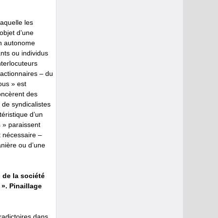
laquelle les
’objet d’une
ion autonome
ants ou individus
nterlocuteurs
éactionnaires – du
ous » est
oncèrent des
t de syndicalistes
éristique d’un
 » paraissent
t nécessaire –
anière ou d’une
 de la société
». Pinaillage
radictoires dans