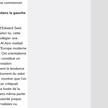
t que commencer.
z dans la gauche
’Edward Saïd.
lon lui, cette
vilégier une
 Al-Azm mettait
r l’Europe moderne
t. Cet orientalisme
t constitué un
notation
ement la tendance
strument du salut
r montrer que l’on
r critiquait
la fusée de la
 sans même parler
utorité jusque
rnalistes ou