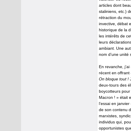
articles dont bea
staliniens, etc.)
rétraction du mo
invective, débat 
historique de la d
les intérêts de c
leurs déclaration
ambiant. Une autr
nom d’une unité 
En revanche, j’ai
récent en offrant
On bloque tout !
J
deux-tours des él
boycotteurs pour 
Macron ! » était 
l’essai en janvie
de son contenu de
marxistes, syndic
individus qui, po
opportunistes que