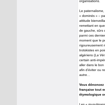
organisations.
Le paternalisme, 
« dominés » – par
attitude bienveil
remettant en ques
de gauche, sûrs de
parmi ces dernier
moment que le pri
rigoureusement m
trotskistes en poi
algériens (
La Vér
certain anti-impé
aller dans le bon
afin d’éviter ou 
autre…
Vous dénoncez l
française tout e
étymologique ou
Les « musulmans »