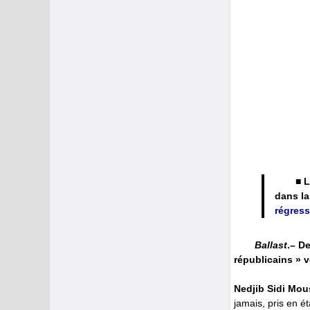
■ L
dans la
régress
Ballast
.– D
républicains » v
Nedjib Sidi Mou
jamais, pris en é