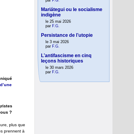
par
F.G.
Mariátegui ou le socialisme
indigène
le 25 mai 2026
par
F.G.
Persistance de l’utopie
le 3 mai 2026
par
F.G.
L’antifascisme en cinq
leçons historiques
le 30 mars 2026
par
F.G.
oniqué
 d’une
ristes
vous ?
eure, plus que
es prennent à