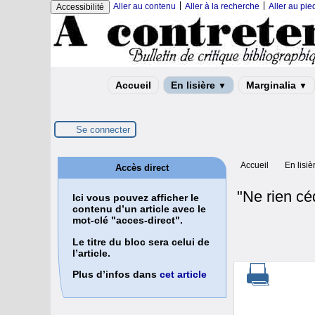
|
|
Aller au contenu
Aller à la recherche
Aller au pi
Accessibilité
Accueil
En lisière
Marginalia
▼
▼
Se connecter
Accueil
En lisiè
Accès direct
"Ne rien céd
Ici vous pouvez afficher le
contenu d’un article avec le
mot-clé "acces-direct".
Le titre du bloc sera celui de
l’article.
Plus d’infos dans
cet article