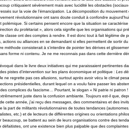
ucoup critiquaient sévèrement mais avec lucidité les obstacles (sociau
 dressés sur la voie de l’émancipation. La décomposition du mouvement o
uvement révolutionnaire ont sans doute conduit à confondre aujourd’hui
et polémique. Si certains pensent encore que la situation se caractérise 
irection du prolétariat », alors cela signifie que les organisations qui 
ette classe ont des comptes à rendre. Il est donc tout à fait légitime de 
s, actions ou alliances en se demandant si elles permettent de sortir 
e méthode consisterait à s’interdire de pointer les dérives et glisseme
sans forme ni contenu. Je ne me reconnais pas dans cette dernière d
 évoqué dans le livre deux initiatives qui me paraissaient pertinentes da
 des pistes d’intervention sur les plans économique et politique :
Les dés
e ne regrette pas ces allusions, surtout après avoir vécu le climat pesa
ections présidentielles, durant lequel on a voulu faire passer les abste
des complices du fascisme… Pourtant, le slogan « Ni patrie ni patron !
extrêmement juste dans la confusion ambiante. Toujours est-il que, depu
r de cette année, j’ai reçu des messages, des commentaires et des invita
 la part de militants révolutionnaires de toutes tendances (autonomes, 
alistes, etc.) et de lecteurs de différentes origines ou orientations phi
ur beaucoup, se battent au sein de leurs organisations contre des tend
 défaitistes, ont une existence bien plus palpable que des complaintes 