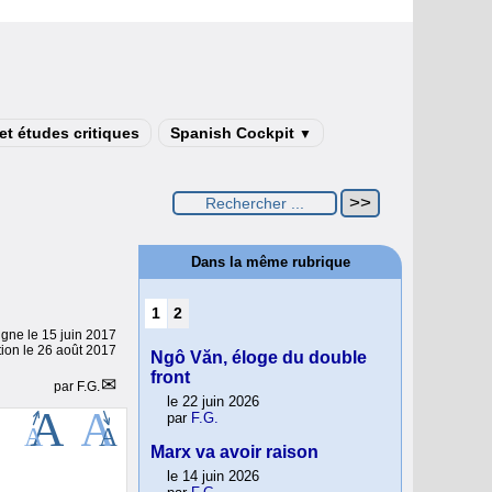
t études critiques
Spanish Cockpit
▼
Dans la même rubrique
1
2
ligne le
15 juin 2017
tion le 26 août 2017
Ngô Văn, éloge du double
front
par
F.G.
le 22 juin 2026
par
F.G.
Marx va avoir raison
le 14 juin 2026