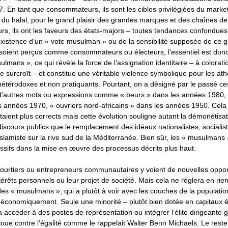
. En tant que consommateurs, ils sont les cibles privilégiées du market
e du halal, pour le grand plaisir des grandes marques et des chaînes 
urs, ils ont les faveurs des états-majors – toutes tendances confondues
existence d’un « vote musulman » ou de la sensibilité supposée de ce g
 soient perçus comme consommateurs ou électeurs, l’essentiel est donc 
mans », ce qui révèle la force de l’assignation identitaire – à colorati
e surcroît – et constitue une véritable violence symbolique pour les at
 hétérodoxes et non pratiquants. Pourtant, on a désigné par le passé 
’autres mots ou expressions comme « beurs » dans les années 1980, «
 années 1970, « ouvriers nord-africains » dans les années 1950. Cela 
aient plus corrects mais cette évolution souligne autant la démonétisat
discours publics que le remplacement des idéaux nationalistes, sociali
slamiste sur la rive sud de la Méditerranée. Bien sûr, les « musulmans
sifs dans la mise en œuvre des processus décrits plus haut.
 courtiers ou entrepreneurs communautaires y voient de nouvelles oppor
ntérêts personnels ou leur projet de société. Mais cela ne réglera en rien
es « musulmans », qui a plutôt à voir avec les couches de la populatio
 économiquement. Seule une minorité – plutôt bien dotée en capitaux
a accéder à des postes de représentation ou intégrer l’élite dirigeante g
i joue contre l’égalité comme le rappelait Walter Benn Michaels. Le re