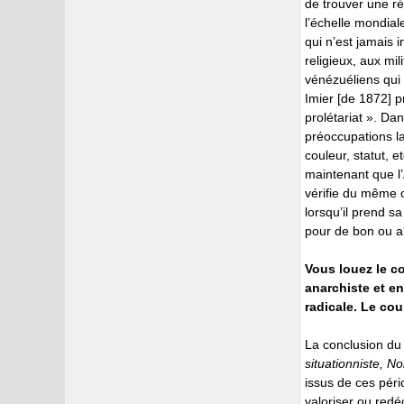
de trouver une ré
l’échelle mondial
qui n’est jamais 
religieux, aux mi
vénézuéliens qui 
Imier [de 1872] p
prolétariat ». Da
préoccupations la
couleur, statut, 
maintenant que l’
vérifie du même c
lorsqu’il prend s
pour de bon ou al
Vous louez le c
anarchiste et e
radicale. Le cou
La conclusion du 
situationniste, N
issus de ces pério
valoriser ou redé