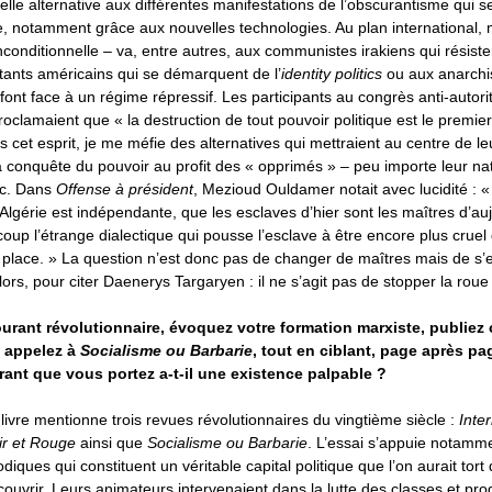
elle alternative aux différentes manifestations de l’obscurantisme qui s
e, notamment grâce aux nouvelles technologies. Au plan international, m
inconditionnelle – va, entre autres, aux communistes irakiens qui résist
litants américains qui se démarquent de l’
identity politics
ou aux anarchi
font face à un régime répressif. Les participants au congrès anti-autorit
roclamaient que « la destruction de tout pouvoir politique est le premie
ns cet esprit, je me méfie des alternatives qui mettraient au centre de le
 conquête du pouvoir au profit des « opprimés » – peu importe leur natio
etc. Dans
Offense à président
, Mezioud Ouldamer notait avec lucidité : «
Algérie est indépendante, que les esclaves d’hier sont les maîtres d’au
oup l’étrange dialectique qui pousse l’esclave à être encore plus cruel
a place. » La question n’est donc pas de changer de maîtres mais de s
ors, pour citer Daenerys Targaryen : il ne s’agit pas de stopper la roue 
ourant révolutionnaire, évoquez votre formation marxiste, publiez 
n appelez à
Socialisme ou Barbarie
, tout en ciblant, page après pa
rant que vous portez a-t-il une existence palpable ?
livre mentionne trois revues révolutionnaires du vingtième siècle :
Inte
oir et Rouge
ainsi que
Socialisme ou Barbarie
. L’essai s’appuie notamme
diques qui constituent un véritable capital politique que l’on aurait tort
couvrir. Leurs animateurs intervenaient dans la lutte des classes et pro