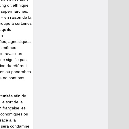
ing dit ethnique
de supermarchés.
 – en raison de la
roupe à certaines
qu’ils
on
hées, agnostiques,
ces mêmes
 travailleurs
ne signifie pas
ion du référent
stes ou panarabes
 » ne sont pas
tunités afin de
 le sort de la
n française les
 économiques ou
râce à la
ste sera condamné