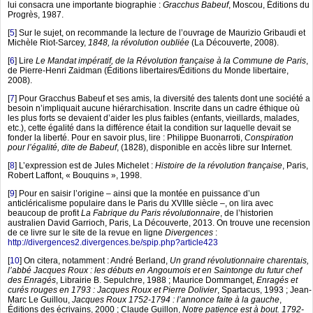
lui consacra une importante biographie :
Gracchus Babeuf
, Moscou, Éditions du
Progrès, 1987.
[
5
]
Sur le sujet, on recommande la lecture de l’ouvrage de Maurizio Gribaudi et
Michèle Riot-Sarcey,
1848, la révolution oubliée
(La Découverte, 2008).
[
6
]
Lire
Le Mandat impératif, de la Révolution française à la Commune de Paris
,
de Pierre-Henri Zaidman (Éditions libertaires/Éditions du Monde libertaire,
2008).
[
7
]
Pour Gracchus Babeuf et ses amis, la diversité des talents dont une société a
besoin n’impliquait aucune hiérarchisation. Inscrite dans un cadre éthique où
les plus forts se devaient d’aider les plus faibles (enfants, vieillards, malades,
etc.), cette égalité dans la différence était la condition sur laquelle devait se
fonder la liberté. Pour en savoir plus, lire : Philippe Buonarroti,
Conspiration
pour l’égalité, dite de Babeuf
, (1828), disponible en accès libre sur Internet.
[
8
]
L’expression est de Jules Michelet :
Histoire de la révolution française
, Paris,
Robert Laffont, « Bouquins », 1998.
[
9
]
Pour en saisir l’origine – ainsi que la montée en puissance d’un
anticléricalisme populaire dans le Paris du XVIIIe siècle –, on lira avec
beaucoup de profit
La Fabrique du Paris révolutionnaire
, de l’historien
australien David Garrioch, Paris, La Découverte, 2013. On trouve une recension
de ce livre sur le site de la revue en ligne
Divergences
:
http://divergences2.divergences.be/spip.php?article423
[
10
]
On citera, notamment : André Berland,
Un grand révolutionnaire charentais,
l’abbé Jacques Roux : les débuts en Angoumois et en Saintonge du futur chef
des Enragés
, Librairie B. Sepulchre, 1988 ; Maurice Dommanget,
Enragés et
curés rouges en 1793 : Jacques Roux et Pierre Dolivier
, Spartacus, 1993 ; Jean-
Marc Le Guillou,
Jacques Roux 1752-1794 : l’annonce faite à la gauche
,
Éditions des écrivains, 2000 ; Claude Guillon,
Notre patience est à bout. 1792-