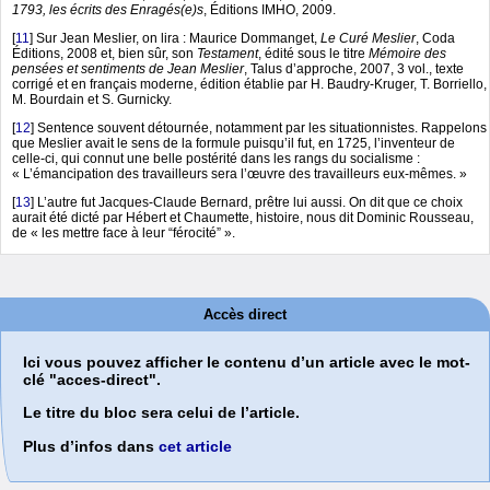
1793, les écrits des Enragés(e)s
, Éditions IMHO, 2009.
[
11
]
Sur Jean Meslier, on lira : Maurice Dommanget,
Le Curé Meslier
, Coda
Éditions, 2008 et, bien sûr, son
Testament
, édité sous le titre
Mémoire des
pensées et sentiments de Jean Meslier
, Talus d’approche, 2007, 3 vol., texte
corrigé et en français moderne, édition établie par H. Baudry-Kruger, T. Borriello,
M. Bourdain et S. Gurnicky.
[
12
]
Sentence souvent détournée, notamment par les situationnistes. Rappelons
que Meslier avait le sens de la formule puisqu’il fut, en 1725, l’inventeur de
celle-ci, qui connut une belle postérité dans les rangs du socialisme :
« L’émancipation des travailleurs sera l’œuvre des travailleurs eux-mêmes. »
[
13
]
L’autre fut Jacques-Claude Bernard, prêtre lui aussi. On dit que ce choix
aurait été dicté par Hébert et Chaumette, histoire, nous dit Dominic Rousseau,
de « les mettre face à leur “férocité” ».
Accès direct
Ici vous pouvez afficher le contenu d’un article avec le mot-
clé "acces-direct".
Le titre du bloc sera celui de l’article.
Plus d’infos dans
cet article