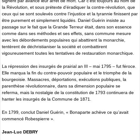
signent par avance leur arrêt de mort. Car c’est toujours au nom de
la Révolution, et sous prétexte d’éradiquer la contre-révolution, que
ceux qui se sont soulevés contre l’injustice et la tyrannie finissent par
être purement et simplement liquidés. Daniel Guérin insiste au
passage sur le fait que la Grande Terreur était, dans son essence
comme dans ses méthodes et ses effets, sans commune mesure
avec les débordements populaires qui abattirent la monarchie,
tentèrent de déchristianiser la société et combattirent
vigoureusement toutes les tentatives de restauration monarchique.
La répression des insurgés de prairial an III – mai 1795 – fut féroce.
Elle marqua la fin du contre-pouvoir populaire et le triomphe de la
bourgeoisie. Massacres, déportations, exécutions publiques, la
parenthèse révolutionnaire, dans sa dimension populaire se
referma, mais la nostalgie de la constitution de 1793 continuera de
hanter les insurgés de la Commune de 1871.
En 1799, conclut Daniel Guérin, « Bonaparte achève ce qu’avait
commencé Robespierre ».
Jean-Luc DEBRY