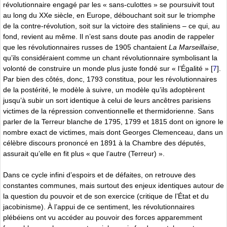
révolutionnaire engagé par les « sans-culottes » se poursuivit tout
au long du XXe siècle, en Europe, débouchant soit sur le triomphe
de la contre-révolution, soit sur la victoire des staliniens – ce qui, au
fond, revient au même. Il n’est sans doute pas anodin de rappeler
que les révolutionnaires russes de 1905 chantaient
La Marseillaise
,
qu’ils considéraient comme un chant révolutionnaire symbolisant la
volonté de construire un monde plus juste fondé sur « l’Égalité »
[
7
]
.
Par bien des côtés, donc, 1793 constitua, pour les révolutionnaires
de la postérité, le modèle à suivre, un modèle qu’ils adoptèrent
jusqu’à subir un sort identique à celui de leurs ancêtres parisiens
victimes de la répression conventionnelle et thermidorienne. Sans
parler de la Terreur blanche de 1795, 1799 et 1815 dont on ignore le
nombre exact de victimes, mais dont Georges Clemenceau, dans un
célèbre discours prononcé en 1891 à la Chambre des députés,
assurait qu’elle en fit plus « que l’autre (Terreur) ».
Dans ce cycle infini d’espoirs et de défaites, on retrouve des
constantes communes, mais surtout des enjeux identiques autour de
la question du pouvoir et de son exercice (critique de l’État et du
jacobinisme). À l’appui de ce sentiment, les révolutionnaires
plébéiens ont vu accéder au pouvoir des forces apparemment