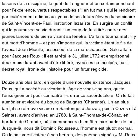
le sens de la discipline, le goût de la rigueur et un certain penchant
pour l’excellence, vertus respectables s’il en fut mais qui le rendront
particulièrement odieux aux yeux de ses futurs élèves du séminaire
de Saint-Vincent-de-Paul, institution lazariste. En surgira un conflit
qui le poursuivra sa vie durant : un coup de fusil tiré contre des
jeunes lanceurs de pierre visant sa fenêtre. L’affaire tourna mal : il y
eut mort d’homme – et pas n’importe qui, la victime étant le fils de
l’avocat Jean Mioulle, assesseur de la maréchaussée. Sale affaire
pour Jacques Roux : il est arrêté le 31 juillet 1772 et emprisonné
deux mois durant avant d’être libéré, avec ses co-inculpés, par…
décret royal. Ironie de l’histoire pour un futur régicide.
Douze ans plus tard, en quête d’une nouvelle existence, Jacques
Roux, qui a accédé au vicariat à l’âge de vingt-cinq ans, quitte
l’enseignement pour connaître l’ « errance sacerdotale ». On le fait
aumônier et vicaire du bourg de Baignes (Charente). Un an plus
tard, il se retrouve vicaire en Saintonge, à Jonzac, puis à Cozes et à
Saintes, avant d’arriver, en 1788, à Saint-Thomas-de-Cônac, en
bordure de Gironde, où il commencera bientôt à faire parler de lui.
Jusque-là, nous dit Dominic Rousseau, l’homme est plutôt normal.
On le sait versificateur à ses heures, des poèmes signés « M. Roux