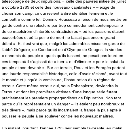
télescopage de deux impulsions, « celle des pauvres initiée de juillet
à octobre 1789 et celle des nouveaux capitalistes » – exige de
choisir son camp, ce qui revient à dire identifier l’ennemi et le
combattre comme tel. Dominic Rousseau a raison de nous mettre en
garde contre une relecture par trop commodément contemporaine
de ce maelström d’intérêts contradictoires « où les passions étaient
exacerbées et où la peine de mort ne faisait pas encore grand
débat ». Et il est vrai que, malgré les admirables mises en garde de
l’abbé Grégoire, de Condorcet ou d’Olympe de Gouges, la vie des
« ennemis du peuple », quels qu’ils fussent, ne pesait pas lourd en
ces temps où il s’agissait de « tuer » et d’éliminer « pour le salut du
peuple et son devenir ». Sur ce terrain, Roux et les Enragés portent
une lourde responsabilité historique, celle d’avoir réclamé, avant tout
le monde et jusqu’à la vomissure, l’instauration d’un régime de
terreur. Cette même terreur qui, sous Robespierre, deviendra la
Terreur et dont les premières victimes d’une longue série furent
précisément les premiers propagandistes de l’épuration. Non tant
parce qu’ils représentaient un danger – ils étaient peu nombreux et
très divers –, mais parce qu’ils incarnaient la frange la plus apte à
pousser le peuple à se soulever contre les nouveaux maîtres.
Un instant, pourtant, l’année 1793 leur sembla favorable. Au matin