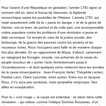
Pour l’avenir d’une République en gestation, l’année 1791 signe ce
moment clef où, dans le fracas de Varennes, la légitimité
monarchique rejoint les poubelles de l’Histoire. L’année 1792, qui
reste assurément celle de la « patrie en danger » et de la gloire de
Danton, voit se lever, de partout et de nulle part, une incompressible
colère populaire contre les profiteurs d’une révolution si jeune et
déjà corrompue. Ce terrain-là, celui de la justice sociale, des
faubourgs, de la guerre des pauvres contre les anciens et les
nouveaux riches, Roux l’occupera sans faillir et de manière chaque
fois plus décidée. En se rapprochant de Marat, d’abord, vainement ;
en rejoignant les Enragés, ensuite, ces acharnés de la cause du
peuple soucieux de « porter l’acte révolutionnaire jusqu’à
l’incandescence » et dont quelques noms resteront dans les annales
de la cause émancipatrice : Jean-François Varlet, Théophile Leclerc,
Pauline Léon, Claire Lacombe, entre autres. Entre eux et Jacques
Roux, il n’y aura pas symbiose, mais sympathie réciproque. Des
alliés en exaspération.
Pour le « curé rouge », la cause est entendue : se situer dans cette
révolution – qui relève, comme l’indique Dominic Rousseau, d’un