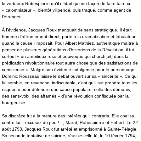
le vertueux Robespierre qu’il n’était qu’une façon de faire taire ce
« calomniateur », bientôt vilipendé, puis traqué, comme agent de
l’étranger.
À l’évidence, Jacques Roux manquait de sens stratégique. Il était
homme d’affrontement direct, porté à la dramatisation et fabulateur
quand la cause l’imposait. Pour Albert Mathiez, authentique maître à
penser de plusieurs générations d’historiens de la Révolution, il fut
surtout « un ambitieux rusé et équivoque qui cherch[ait] dans la
prédication révolutionnaire tout autre chose que des satisfactions de
conscience ». Malgré son évidente indulgence pour le personnage,
Dominic Rousseau laisse le débat ouvert sur sa « sincérité ». Ce qui
lui semble, en revanche, indiscutable, c’est qu’il sut prendre tous les
risques « pour défendre une cause populaire, celle des démunis,
des sans-voix, des affamés » d’une révolution confisquée par la
bourgeoisie.
Sa disgrâce fut à la mesure des intérêts qu’il contraria. Elle coalisa
contre lui – excusez du peu ! –, Marat, Robespierre et Hébert. Le 22
août 1793, Jacques Roux fut arrêté et emprisonné à Sainte-Pélagie.
Sa seconde tentative de suicide, réussie celle-là, le 10 février 1794,