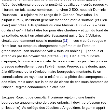
l’idée révolutionnaire et que la postérité qualifia de « curés rouges ».
Il furent, en fait, assez nombreux – environ 2 500, nous dit Dominic
Rousseau – à rejoindre les rangs de la Grande Révolution. La
plupart ruraux, ils finirent généralement par jeter la soutane (et Dieu
avec) aux orties. Fils spirituels du curé Meslier (1688-1729) – celui
qui disait qu’ « il fallait être fou pour être chrétien » et qui, du fond de
sa solitude, écrivit un admirable
Testament
qui, grâce à Voltaire,
circula abondamment sous le manteau
[
11
]
–, ces « curés rouges »
firent leur, au temps du changement suprême et de l’émeute
grandissante, son souhait de voir « tous les nobles […] pendus et
étranglés par les boyaux des prêtres »
[
12
]
. Car, autre curiosité
d’époque, la conscience sociale de ces « curés rouges » les poussa
presque naturellement vers l’extrémisme. Preuve, sans doute, que,
à la différence de la révolutionnaire bourgeoisie montante, ils en
connaissaient un rayon sur la misère de la plèbe des campagnes et
des villes, mais aussi sur la haine de classe de ces sous-hommes de
l’Ancien Régime condamnés à n’être rien.
Jacques Roux fut de ceux-là. Troisième rejeton d’une famille
bourgeoise angoumoisine de treize enfants, il devint professeur (de
philosophie). Au collège des Jésuites d’Angoulême, le gamin apprit