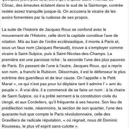
Cônac, des émeutes éclatent dans le sud de la Saintonge, contrée
restée assez tranquille jusque-là. On accusera le vicaire de les
avoirs fomentées par la rudesse de ses propos.
La suite de l’histoire de Jacques Roux se confond avec le
mouvement de l’Histoire, celle dont la capitale constitue l’axe de
rotation. Mis au ban de l’ordre ecclésiastique, il monte à Paris et,
sous un faux nom (Jacques Renaudi), trouve à s’employer comme
vicaire à Saint-Sulpice, puis à Saint-Nicolas-des-Champs. La
première est une paroisse riche ; la seconde l’une des plus pauvres
de Paris. En passant de l’une à l’autre, Jacques Roux, qui a repris
son nom, a franchi le Rubicon. Désormais, il est le défenseur le plus
extrême des guenilleux et de leur cause. On l’appelle « le Petit
Marat », ce qui n’est pas pour lui déplaire tant il admire l’ « ami du
peuple ». À vrai dire, il a commencé de se faire un nom : à la chaire
de Saint-Sulpice, où il a prêté serment à la constitution civile du
clergé, et aux Cordeliers, qu’il fréquente à ses heures. Son lieu de
prédilection reste, néanmoins, la section de son quartier, l’une des
quarante-huit que compte le Paris révolutionnaire, celle des
Gravilliers de radicale réputation, « où régnait, nous dit Dominic
Rousseau, le plus vif esprit sans-culotte ».