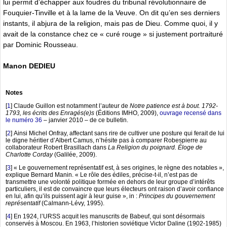
lui permit d’échapper aux foudres du tribunal révolutionnaire de
Fouquier-Tinville et à la lame de la Veuve. On dit qu’en ses derniers
instants, il abjura de la religion, mais pas de Dieu. Comme quoi, il y
avait de la constance chez ce « curé rouge » si justement portraituré
par Dominic Rousseau.
Manon DEDIEU
Notes
[
1
]
Claude Guillon est notamment l’auteur de
Notre patience est à bout. 1792-
1793, les écrits des Enragés(e)s
(Éditions IMHO, 2009),
ouvrage recensé dans
le numéro 36
– janvier 2010 – de ce bulletin.
[
2
]
Ainsi Michel Onfray, affectant sans rire de cultiver une posture qui ferait de lui
le digne héritier d’Albert Camus, n’hésite pas à comparer Robespierre au
collaborateur Robert Brasillach dans
La Religion du poignard. Éloge de
Charlotte Corday
(Galilée, 2009).
[
3
]
« Le gouvernement représentatif est, à ses origines, le règne des notables »,
explique Bernard Manin. « Le rôle des édiles, précise-t-il, n’est pas de
transmettre une volonté politique formée en dehors de leur groupe d’intérêts
particuliers, il est de convaincre que leurs électeurs ont raison d’avoir confiance
en lui, afin qu’ils puissent agir à leur guise », in :
Principes du gouvernement
représentatif
(Calmann-Lévy, 1995).
[
4
]
En 1924, l’URSS acquit les manuscrits de Babeuf, qui sont désormais
conservés à Moscou. En 1963, l’historien soviétique Victor Daline (1902-1985)