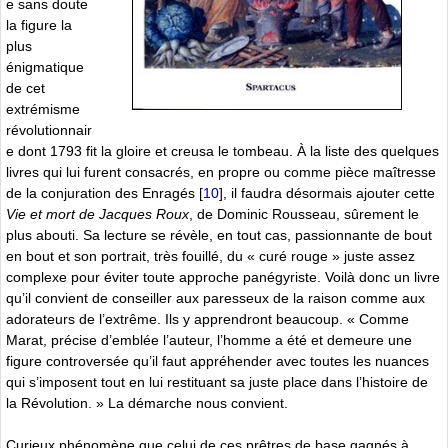
e sans doute
la figure la
plus
énigmatique
de cet
extrémisme
révolutionnair
e dont 1793 fit la gloire et creusa le tombeau. À la liste des quelques
livres qui lui furent consacrés, en propre ou comme pièce maîtresse
de la conjuration des Enragés
[
10
]
, il faudra désormais ajouter cette
Vie et mort de Jacques Roux
, de Dominic Rousseau, sûrement le
plus abouti. Sa lecture se révèle, en tout cas, passionnante de bout
en bout et son portrait, très fouillé, du « curé rouge » juste assez
complexe pour éviter toute approche panégyriste. Voilà donc un livre
qu’il convient de conseiller aux paresseux de la raison comme aux
adorateurs de l’extrême. Ils y apprendront beaucoup. « Comme
Marat, précise d’emblée l’auteur, l’homme a été et demeure une
figure controversée qu’il faut appréhender avec toutes les nuances
qui s’imposent tout en lui restituant sa juste place dans l’histoire de
la Révolution. » La démarche nous convient.
Curieux phénomène que celui de ces prêtres de base gagnés à