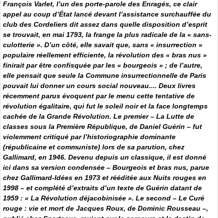
François Varlet, l’un des porte-parole des Enragés, ce clair
appel au coup d’État lancé devant l’assistance surchauffée du
club des Cordeliers dit assez dans quelle disposition d’esprit
se trouvait, en mai 1793, la frange la plus radicale de la « sans-
culotterie ». D’un côté, elle savait que, sans « insurrection »
populaire réellement efficiente, la révolution des « bras nus »
finirait par être confisquée par les « bourgeois » ; de l’autre,
elle pensait que seule la Commune insurrectionnelle de Paris
pouvait lui donner un cours social nouveau.... Deux livres
récemment parus évoquent par le menu cette tentative de
révolution égalitaire, qui fut le soleil noir et la face longtemps
cachée de la Grande Révolution. Le premier –
La Lutte de
classes sous la Première République
, de Daniel Guérin – fut
violemment critiqué par l’historiographie dominante
(républicaine et communiste) lors de sa parution, chez
Gallimard, en 1946. Devenu depuis un classique, il est donné
ici dans sa version condensée –
Bourgeois et bras nus
, parue
chez Gallimard-Idées en 1973 et rééditée aux Nuits rouges en
1998 – et complété d’extraits d’un texte de Guérin datant de
1959 : « La Révolution déjacobinisée ». Le second –
Le Curé
rouge : vie et mort de Jacques Roux
, de Dominic Rousseau –,