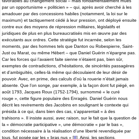
favorables au changement social – mais fondamentalement mues
par un opportunisme « politicien » – qui, après avoir cherché à les
amadouer par des concessions habiles (notamment, la loi sur le
maximum) et tactiquement cédé à leur pression, ont déployé ensuite
contre eux des moyens de répression militaires, législatifs et
juridiques de plus en plus bureaucratisés mis en œuvre par des
exécutants aux ordres. Cette stratégie fut incarnée, selon les
moments, par des hommes tels que Danton ou Robespierre, Saint-
Just ou Marat, ou même Hébert – que Daniel Guérin n’épargne pas.
Car les forces qui l’avaient faite sienne n’étaient pas, bien sûr,
exemptes de contradictions, d’hésitations, de sincérités passagères
et d’ambiguïtés, celles-là même qui découlaient de leur désir de
pouvoir. Avec, en prime, des calculs d’où la rouerie n’était jamais
absente. Que l’on songe, par exemple, à la façon dont fut piégé, en
août 1793, Jacques Roux (1752-1794), surnommé « le curé
rouge », cette figure populaire des Enragés. Daniel Guérin nous
décrit les revirements des Jacobins en soulignant le contexte qui
présida à ce qui, dans bien des cas, s’apparentait « à des
trahisons ». Il insiste aussi, avec raison, sur le fait que la question de
la « démocratie participative », une démocratie « par le bas »,
condition nécessaire à la réalisation d’une liberté revendiquée par
tous, fut posée par les « bras nus »
[
8
]
. Ainsi, les sections,