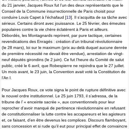
du 21 janvier, Jacques Roux fut l’un des deux représentants que le
Conseil de la Commune insurrectionnelle de Paris choisit pour
conduire Louis Capet à l’échafaud
[
13
]
. Il s’acquitta de sa tâche avec
sérieux. Certains diront avec jouissance. Le 25 février, des émeutes
populaires contre la vie chère éclatèrent à Paris et ailleurs.
Débordés, les Montagnards reprirent, par pure tactique, certaines
revendications des Enragés : création d’un tribunal révolutionnaire
(le 28 mars), loi sur le maximum (prix au-delà duquel aucune denrée
de première nécessité ne devait être vendue), arrestation de vingt-
neuf députés girondins (le 2 juin). Ce fut l’heure du Comité de salut
public, créé le 6 avril, que Robespierre ne rejoindra que le 27 juillet.
Un mois avant, le 23 juin, la Convention avait voté la Constitution de
l’An I.
Pour Jacques Roux, ce vote signa le point de rupture définitive avec
le nouvel ordre institutionnel. Le 25 juin 1793, il s’adressa, de la
tribune de l’ « enceinte sacrée », aux conventionnels pour leur
reprocher d’avoir manqué de pertinence révolutionnaire en refusant
de constitutionnaliser la lutte contre les accapareurs et les agioteurs
et, ce faisant, d’en être devenus les complices. Discours flamboyant,
sans concession et si rude qu’il eut pour principal effet de convaincre