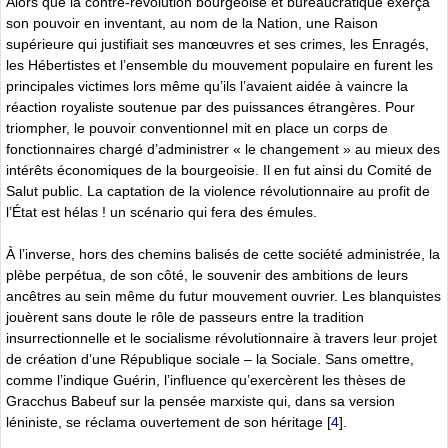
Alors que la contre-révolution bourgeoise et bureaucratique exerça
son pouvoir en inventant, au nom de la Nation, une Raison
supérieure qui justifiait ses manœuvres et ses crimes, les Enragés,
les Hébertistes et l’ensemble du mouvement populaire en furent les
principales victimes lors même qu’ils l’avaient aidée à vaincre la
réaction royaliste soutenue par des puissances étrangères. Pour
triompher, le pouvoir conventionnel mit en place un corps de
fonctionnaires chargé d’administrer « le changement » au mieux des
intérêts économiques de la bourgeoisie. Il en fut ainsi du Comité de
Salut public. La captation de la violence révolutionnaire au profit de
l’État est hélas ! un scénario qui fera des émules.
À l’inverse, hors des chemins balisés de cette société administrée, la
plèbe perpétua, de son côté, le souvenir des ambitions de leurs
ancêtres au sein même du futur mouvement ouvrier. Les blanquistes
jouèrent sans doute le rôle de passeurs entre la tradition
insurrectionnelle et le socialisme révolutionnaire à travers leur projet
de création d’une République sociale – la Sociale. Sans omettre,
comme l’indique Guérin, l’influence qu’exercèrent les thèses de
Gracchus Babeuf sur la pensée marxiste qui, dans sa version
léniniste, se réclama ouvertement de son héritage
[
4
]
.