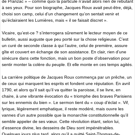
de Pranzac » – comme quoi la particule n’avait alors rien de rebutant
à ses yeux. Pour son biographe, Jacques Roux avait peut-être, déjà,
choisi son camp, celui d’un changement qu’on sentait venir et
qu’éclairaient les Lumières, mais « il se faisait discret ».
Vicaire, qu’est-ce ? s’interrogera sûrement le lecteur moyen de ce
bulletin, aussi auguste que peu porté sur la chose religieuse. C’est
un curé de seconde classe à qui l’autre, celui de première, assure
gîte et couvert en échange de son assistance. En clair, rien d’une
sinécure dans cette fonction, mais un bon poste d’observation pour
sentir monter la colère du peuple. Et elle monte en ces temps agités.
La carrière politique de Jacques Roux commença par un prêche, un
de ceux qui marquent les esprits et fondent une réputation. En avril
1790, et alors qu’il sait qu’il va quitter la paroisse, il se livre, en
chaire, à une vibrante évocation du « triomphe des braves Parisiens
sur les ennemis du bien ». Le sermon tient du « coup d’éclat ». Vif,
lyrique, légèrement emphatique, il reste modéré, mais ouvre les
vannes d’un autre possible que la monarchie constitutionnelle qu’il
semble appeler de ses vœux. Cette révolution étant, selon lui,
d’essence divine, les desseins de Dieu sont impénétrables.
Quelques jours plus tard, alors qu’il a quitté Saint-Thomas-de-