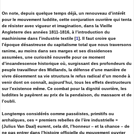
On note, depuis quelque temps déjà, un renouveau d’intérêt
pour le mouvement luddite, cette conjuration ouvrière qui tenta
de résister avec vigueur et imagination, dans la Vieille
Angleterre des années 1811-1816, à l’introduction du
machinisme dans l’industrie textile
[
1
]
. Il faut croire que
l’époque désastreuse du capitalisme total que nous traversons
ranime, au moins dans ses marges et ses dissidences
assumées, une curiosité nouvelle pour ce moment
d’incandescence historique où, surgissant des profondeurs du
peuple travailleur des Midlands, la défense d’une manière de
vivre décemment sa vie structura le refus radical d’un monde à
venir dont on connaît, aujourd’hui, tous les effets destructeurs
sur l’existence même. Ce combat pour la dignité ouvrière, les
luddites le payèrent au prix de la pendaison, du massacre et de
l’oubli.
Longtemps considérés comme passéistes, primitifs ou
archaïques, ces « premiers rebelles de l’ère industrielle »
(Julius Van Daal) eurent, cela dit, l’honneur – et la chance – de
ne pas entrer dans l’histoire officielle du mouvement ouvrier