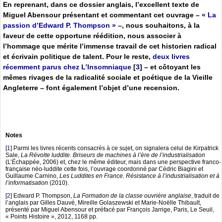
En reprenant, dans ce dossier anglais, l’excellent texte de
Miguel Abensour présentant et commentant cet ouvrage –
« La
passion d’Edward P. Thompson »
–, nous souhaitons, à la
faveur de cette opportune réédition, nous associer à
l’hommage que mérite l’immense travail de cet historien radical
et écrivain politique de talent. Pour le reste,
deux livres
récemment parus chez L’Insomniaque
[
3
]
– et côtoyant les
mêmes rivages de la radicalité sociale et poétique de la Vieille
Angleterre – font également l’objet d’une recension.
Notes
[
1
]
Parmi les livres récents consacrés à ce sujet, on signalera celui de Kirpatrick
Sale,
La Révolte luddite. Briseurs de machines à l’ère de l’industrialisation
(L’Échappée, 2006) et, chez le même éditeur, mais dans une perspective franco-
française néo-luddite cette fois, l’ouvrage coordonné par Cédric Biagini et
Guillaume Carnino,
Les Luddites en France. Résistance à l’industrialisation et à
l’informatisation
(2010).
[
2
]
Edward P. Thompson,
La Formation de la classe ouvrière anglaise
, traduit de
l’anglais par Gilles Dauvé, Mireille Golaszewski et Marie-Noëlle Thibault,
présenté par Miguel Abensour et préfacé par François Jarrige, Paris, Le Seuil,
« Points Histoire », 2012, 1168 pp.