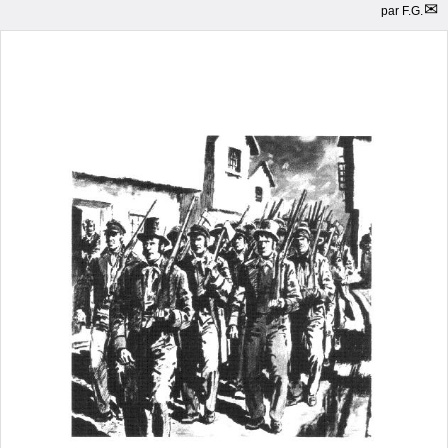
par
F.G.