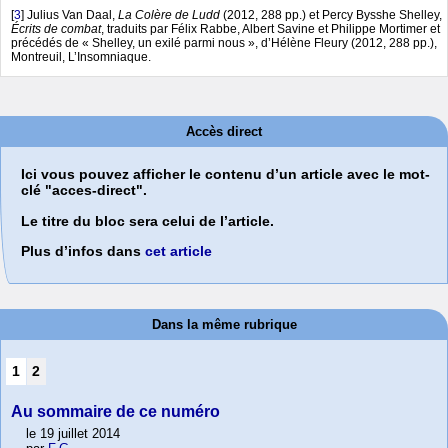
[
3
]
Julius Van Daal,
La Colère de Ludd
(2012, 288 pp.) et Percy Bysshe Shelley,
Écrits de combat
, traduits par Félix Rabbe, Albert Savine et Philippe Mortimer et
précédés de « Shelley, un exilé parmi nous », d’Hélène Fleury (2012, 288 pp.),
Montreuil, L’Insomniaque.
Accès direct
Ici vous pouvez afficher le contenu d’un article avec le mot-
clé "acces-direct".
Le titre du bloc sera celui de l’article.
Plus d’infos dans
cet article
Dans la même rubrique
1
2
Au sommaire de ce numéro
le 19 juillet 2014