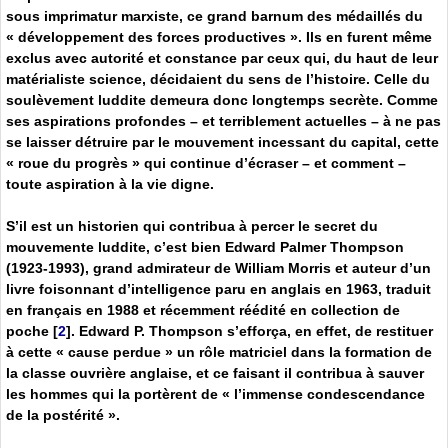
sous imprimatur marxiste, ce grand barnum des médaillés du
« développement des forces productives ». Ils en furent même
exclus avec autorité et constance par ceux qui, du haut de leur
matérialiste science, décidaient du sens de l’histoire. Celle du
soulèvement luddite demeura donc longtemps secrète. Comme
ses aspirations profondes – et terriblement actuelles – à ne pas
se laisser détruire par le mouvement incessant du capital, cette
« roue du progrès » qui continue d’écraser – et comment –
toute aspiration à la vie digne.
S’il est un historien qui contribua à percer le secret du
mouvemente luddite, c’est bien Edward Palmer Thompson
(1923-1993), grand admirateur de William Morris et auteur d’un
livre foisonnant d’intelligence paru en anglais en 1963, traduit
en français en 1988 et récemment réédité en collection de
poche
[
2
]
. Edward P. Thompson s’efforça, en effet, de restituer
à cette « cause perdue » un rôle matriciel dans la formation de
la classe ouvrière anglaise, et ce faisant il contribua à sauver
les hommes qui la portèrent de « l’immense condescendance
de la postérité ».