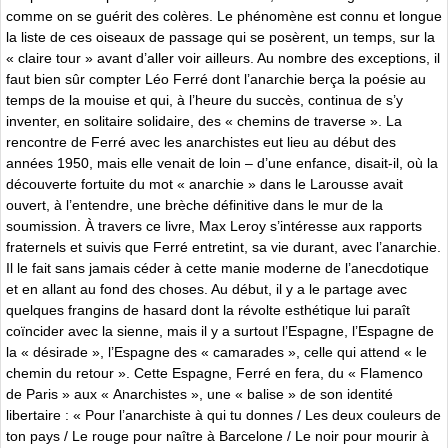
comme on se guérit des colères. Le phénomène est connu et longue
la liste de ces oiseaux de passage qui se posèrent, un temps, sur la
« claire tour » avant d’aller voir ailleurs. Au nombre des exceptions, il
faut bien sûr compter Léo Ferré dont l’anarchie berça la poésie au
temps de la mouise et qui, à l’heure du succès, continua de s’y
inventer, en solitaire solidaire, des « chemins de traverse ». La
rencontre de Ferré avec les anarchistes eut lieu au début des
années 1950, mais elle venait de loin – d’une enfance, disait-il, où la
découverte fortuite du mot « anarchie » dans le Larousse avait
ouvert, à l’entendre, une brèche définitive dans le mur de la
soumission. À travers ce livre, Max Leroy s’intéresse aux rapports
fraternels et suivis que Ferré entretint, sa vie durant, avec l’anarchie.
Il le fait sans jamais céder à cette manie moderne de l’anecdotique
et en allant au fond des choses. Au début, il y a le partage avec
quelques frangins de hasard dont la révolte esthétique lui paraît
coïncider avec la sienne, mais il y a surtout l’Espagne, l’Espagne de
la « désirade », l’Espagne des « camarades », celle qui attend « le
chemin du retour ». Cette Espagne, Ferré en fera, du « Flamenco
de Paris » aux « Anarchistes », une « balise » de son identité
libertaire : « Pour l’anarchiste à qui tu donnes / Les deux couleurs de
ton pays / Le rouge pour naître à Barcelone / Le noir pour mourir à