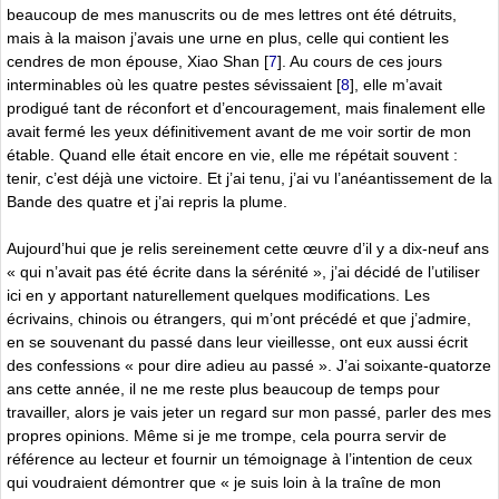
beaucoup de mes manuscrits ou de mes lettres ont été détruits,
mais à la maison j’avais une urne en plus, celle qui contient les
cendres de mon épouse, Xiao Shan
[
7
]
. Au cours de ces jours
interminables où les quatre pestes sévissaient
[
8
]
, elle m’avait
prodigué tant de réconfort et d’encouragement, mais finalement elle
avait fermé les yeux définitivement avant de me voir sortir de mon
étable. Quand elle était encore en vie, elle me répétait souvent :
tenir, c’est déjà une victoire. Et j’ai tenu, j’ai vu l’anéantissement de la
Bande des quatre et j’ai repris la plume.
Aujourd’hui que je relis sereinement cette œuvre d’il y a dix-neuf ans
« qui n’avait pas été écrite dans la sérénité », j’ai décidé de l’utiliser
ici en y apportant naturellement quelques modifications. Les
écrivains, chinois ou étrangers, qui m’ont précédé et que j’admire,
en se souvenant du passé dans leur vieillesse, ont eux aussi écrit
des confessions « pour dire adieu au passé ». J’ai soixante-quatorze
ans cette année, il ne me reste plus beaucoup de temps pour
travailler, alors je vais jeter un regard sur mon passé, parler des mes
propres opinions. Même si je me trompe, cela pourra servir de
référence au lecteur et fournir un témoignage à l’intention de ceux
qui voudraient démontrer que « je suis loin à la traîne de mon