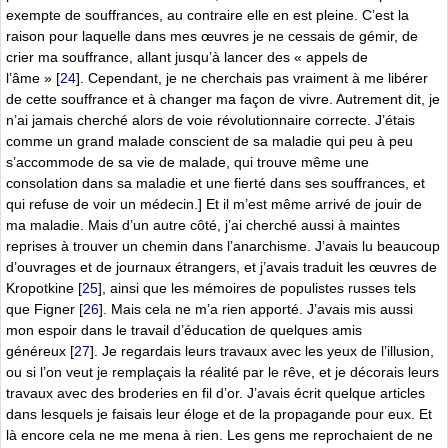
exempte de souffrances, au contraire elle en est pleine. C’est la
raison pour laquelle dans mes œuvres je ne cessais de gémir, de
crier ma souffrance, allant jusqu’à lancer des « appels de
l’âme »
[
24
]
. Cependant, je ne cherchais pas vraiment à me libérer
de cette souffrance et à changer ma façon de vivre. Autrement dit, je
n’ai jamais cherché alors de voie révolutionnaire correcte. J’étais
comme un grand malade conscient de sa maladie qui peu à peu
s’accommode de sa vie de malade, qui trouve même une
consolation dans sa maladie et une fierté dans ses souffrances, et
qui refuse de voir un médecin.] Et il m’est même arrivé de jouir de
ma maladie. Mais d’un autre côté, j’ai cherché aussi à maintes
reprises à trouver un chemin dans l’anarchisme. J’avais lu beaucoup
d’ouvrages et de journaux étrangers, et j’avais traduit les œuvres de
Kropotkine
[
25
]
, ainsi que les mémoires de populistes russes tels
que Figner
[
26
]
. Mais cela ne m’a rien apporté. J’avais mis aussi
mon espoir dans le travail d’éducation de quelques amis
généreux
[
27
]
. Je regardais leurs travaux avec les yeux de l’illusion,
ou si l’on veut je remplaçais la réalité par le rêve, et je décorais leurs
travaux avec des broderies en fil d’or. J’avais écrit quelque articles
dans lesquels je faisais leur éloge et de la propagande pour eux. Et
là encore cela ne me mena à rien. Les gens me reprochaient de ne