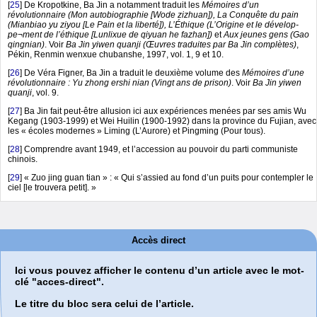
[
25
]
De Kropotkine, Ba Jin a notamment traduit les
Mémoires d’un
révolutionnaire (Mon autobiographie [Wode zizhuan]), La Conquête du pain
(Mianbiao yu ziyou [Le Pain et la liberté]), L’Éthique (L’Origine et le dévelop-
pe¬ment de l’éthique [Lunlixue de qiyuan he fazhan])
et
Aux jeunes gens (Gao
qingnian)
. Voir
Ba Jin yiwen quanji (Œuvres traduites par Ba Jin complètes)
,
Pékin, Renmin wenxue chubanshe, 1997, vol. 1, 9 et 10.
[
26
]
De Véra Figner, Ba Jin a traduit le deuxième volume des
Mémoires d’une
révolutionnaire : Yu zhong ershi nian (Vingt ans de prison)
. Voir
Ba Jin yiwen
quanji
, vol. 9.
[
27
]
Ba Jin fait peut-être allusion ici aux expériences menées par ses amis Wu
Kegang (1903-1999) et Wei Huilin (1900-1992) dans la province du Fujian, avec
les « écoles modernes » Liming (L’Aurore) et Pingming (Pour tous).
[
28
]
Comprendre avant 1949, et l’accession au pouvoir du parti communiste
chinois.
[
29
]
« Zuo jing guan tian » : « Qui s’assied au fond d’un puits pour contempler le
ciel [le trouvera petit]. »
Accès direct
Ici vous pouvez afficher le contenu d’un article avec le mot-
clé "acces-direct".
Le titre du bloc sera celui de l’article.