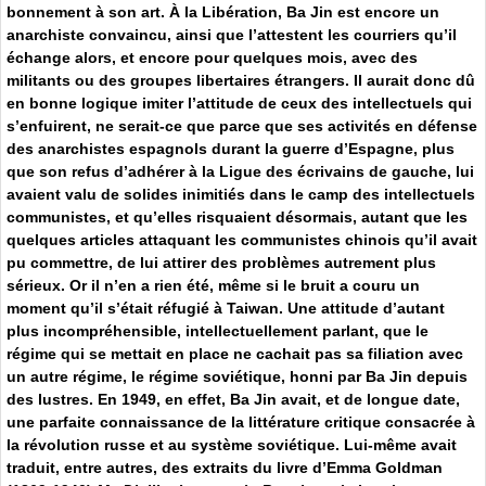
bonnement à son art. À la Libération, Ba Jin est encore un
anarchiste convaincu, ainsi que l’attestent les courriers qu’il
échange alors, et encore pour quelques mois, avec des
militants ou des groupes libertaires étrangers. Il aurait donc dû
en bonne logique imiter l’attitude de ceux des intellectuels qui
s’enfuirent, ne serait-ce que parce que ses activités en défense
des anarchistes espagnols durant la guerre d’Espagne, plus
que son refus d’adhérer à la Ligue des écrivains de gauche, lui
avaient valu de solides inimitiés dans le camp des intellectuels
communistes, et qu’elles risquaient désormais, autant que les
quelques articles attaquant les communistes chinois qu’il avait
pu commettre, de lui attirer des problèmes autrement plus
sérieux. Or il n’en a rien été, même si le bruit a couru un
moment qu’il s’était réfugié à Taiwan. Une attitude d’autant
plus incompréhensible, intellectuellement parlant, que le
régime qui se mettait en place ne cachait pas sa filiation avec
un autre régime, le régime soviétique, honni par Ba Jin depuis
des lustres. En 1949, en effet, Ba Jin avait, et de longue date,
une parfaite connaissance de la littérature critique consacrée à
la révolution russe et au système soviétique. Lui-même avait
traduit, entre autres, des extraits du livre d’Emma Goldman