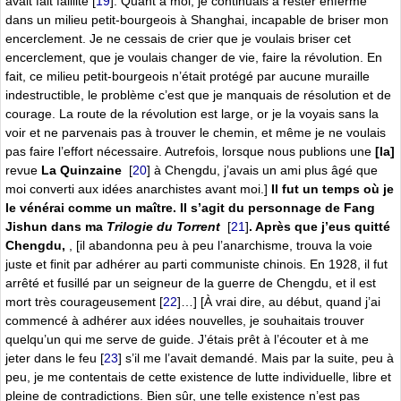
avait fait faillite
[
19
]
. Quant à moi, je continuais à rester enfermé
dans un milieu petit-bourgeois à Shanghai, incapable de briser mon
encerclement. Je ne cessais de crier que je voulais briser cet
encerclement, que je voulais changer de vie, faire la révolution. En
fait, ce milieu petit-bourgeois n’était protégé par aucune muraille
indestructible, le problème c’est que je manquais de résolution et de
courage. La route de la révolution est large, or je la voyais sans la
voir et ne parvenais pas à trouver le chemin, et même je ne voulais
pas faire l’effort nécessaire. Autrefois, lorsque nous publions une
[la]
revue
La Quinzaine
[
20
]
à Chengdu, j’avais un ami plus âgé que
moi converti aux idées anarchistes avant moi.]
Il fut un temps où je
le vénérai comme un maître. Il s’agit du personnage de Fang
Jishun dans ma
Trilogie du Torrent
[
21
]
. Après que j’eus quitté
Chengdu,
, [il abandonna peu à peu l’anarchisme, trouva la voie
juste et finit par adhérer au parti communiste chinois. En 1928, il fut
arrêté et fusillé par un seigneur de la guerre de Chengdu, et il est
mort très courageusement
[
22
]
…]
[À vrai dire, au début, quand j’ai
commencé à adhérer aux idées nouvelles, je souhaitais trouver
quelqu’un qui me serve de guide. J’étais prêt à l’écouter et à me
jeter dans le feu
[
23
]
s’il me l’avait demandé. Mais par la suite, peu à
peu, je me contentais de cette existence de lutte individuelle, libre et
pleine de contradictions. Bien sûr, une telle existence n’est pas