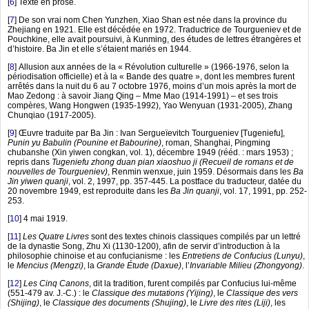
[
6
]
Texte en prose.
[
7
]
De son vrai nom Chen Yunzhen, Xiao Shan est née dans la province du
Zhejiang en 1921. Elle est décédée en 1972. Traductrice de Tourgueniev et de
Pouchkine, elle avait poursuivi, à Kunming, des études de lettres étrangères et
d’histoire. Ba Jin et elle s’étaient mariés en 1944.
[
8
]
Allusion aux années de la « Révolution culturelle » (1966-1976, selon la
périodisation officielle) et à la « Bande des quatre », dont les membres furent
arrêtés dans la nuit du 6 au 7 octobre 1976, moins d’un mois après la mort de
Mao Zedong : à savoir Jiang Qing – Mme Mao (1914-1991) – et ses trois
compères, Wang Hongwen (1935-1992), Yao Wenyuan (1931-2005), Zhang
Chunqiao (1917-2005).
[
9
]
Œuvre traduite par Ba Jin : Ivan Sergueïevitch Tourgueniev [Tugeniefu],
Punin yu Babulin (Pounine et Babourine)
, roman, Shanghai, Pingming
chubanshe (Xin yiwen congkan, vol. 1), décembre 1949 (rééd. : mars 1953) ;
repris dans
Tugeniefu zhong duan pian xiaoshuo ji (Recueil de romans et de
nouvelles de Tourgueniev)
, Renmin wenxue, juin 1959. Désormais dans les
Ba
Jin yiwen quanji
, vol. 2, 1997, pp. 357-445. La postface du traducteur, datée du
20 novembre 1949, est reproduite dans les
Ba Jin quanji
, vol. 17, 1991, pp. 252-
253.
[
10
]
4 mai 1919.
[
11
]
Les Quatre Livres
sont des textes chinois classiques compilés par un lettré
de la dynastie Song, Zhu Xi (1130-1200), afin de servir d’introduction à la
philosophie chinoise et au confucianisme : les
Entretiens de Confucius (Lunyu)
,
le
Mencius (Mengzi)
, la
Grande Étude (Daxue)
, l’
Invariable Milieu (Zhongyong)
.
[
12
]
Les Cinq Canons
, dit la tradition, furent compilés par Confucius lui-même
(551-479 av. J.-C.) : le
Classique des mutations (Yijing)
, le
Classique des vers
(Shijing)
, le
Classique des documents (Shujing)
, le
Livre des rites (Liji)
, les