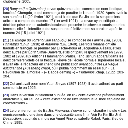
chubanshe, 2005.
[
20
]
Banyue (La Quinzaine)
, revue quinzomadaire, comme son nom l’indique,
lancée à Chengdu, et qui commença de paraître le 1er août 1920. Après avoir lu
son numéro 14 (20 février 1921), c’est à elle que Ba Jin confia ses premiers
articles à compter du numéro 17 (1er avril 1921). La revue ayant critiqué la
décision prise par les autorités locales de proscrire les cheveux courts pour les
femmes, elle fut interdite et dut suspendre définitivement sa parution après le
numéro 24 (15 juillet 1921).
[
21
]
La Trilogie du Torrent (Jiuli sanbuqu)
se compose de
Famille (Jia
, 1933),
Printemps (Chun
, 1938) et
Automne (Qiu
, 1940). Les trois romans ont été
traduits en français, le premier par Li Tche-houa et Jacqueline Alézaïs, et les
deux autres par Édith Simar-Dauverd, et ils ont paru respectivement en 1979,
1982 et 1989, aux éditions Flammarion (Paris). Fang Jishun apparaît dans les
deux derniers volets de la fresque : élève de l’école normale supérieure locale,
il avait été le rédacteur en chef d’une publication ayant pour titre
La Vague
estudiantine (Xuesheng chao)
, où il publia notamment un essai sur « La
Révolution de la morale » (« Daode geming ») –
Printemps
, chap. 12, pp. 203-
204.
[
22
]
Cet ami avait pour nom Yuan Shiyao (1897-1928). Il avait adhéré au parti
communiste en 1925.
[
23
]
Dans la version initialement publiée, on lit « cette existence prétendument
anarchiste », au lieu de « cette existence de lutte individuelle, libre et pleine de
contradictions ».
[
24
]
Le premier roman de Ba Jin, Miewang, s’ouvre sur un chapitre intitulé « Les
gémissements d’une âme dans une obscurité sans fin ». Voir Pa Kin [Ba Jin],
Destruction
, traduit du chinois par Angel Pino et Isabelle Rabut, Paris, Bleu de
Chine, 1995.