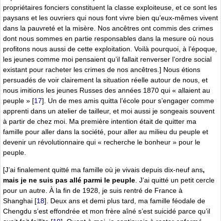
propriétaires fonciers constituent la classe exploiteuse, et ce sont les
paysans et les ouvriers qui nous font vivre bien qu’eux-mêmes vivent
dans la pauvreté et la misère. Nos ancêtres ont commis des crimes
dont nous sommes en partie responsables dans la mesure où nous
profitons nous aussi de cette exploitation. Voilà pourquoi, à l’époque,
les jeunes comme moi pensaient qu’il fallait renverser l’ordre social
existant pour racheter les crimes de nos ancêtres.] Nous étions
persuadés de voir clairement la situation réelle autour de nous, et
nous imitions les jeunes Russes des années 1870 qui « allaient au
peuple »
[
17
]
. Un de mes amis quitta l’école pour s’engager comme
apprenti dans un atelier de tailleur, et moi aussi je songeais souvent
à partir de chez moi. Ma première intention était de quitter ma
famille pour aller dans la société, pour aller au milieu du peuple et
devenir un révolutionnaire qui « recherche le bonheur » pour le
peuple.
[J’ai finalement quitté ma famille où je vivais depuis dix-neuf ans
,
mais je ne suis pas allé parmi le peuple
. J’ai quitté un petit cercle
pour un autre. À la fin de 1928, je suis rentré de France à
Shanghai
[
18
]
. Deux ans et demi plus tard, ma famille féodale de
Chengdu s’est effondrée et mon frère aîné s’est suicidé parce qu’il