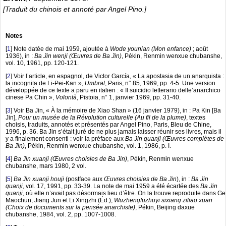
[Traduit du chinois et annoté par Angel Pino.]
Notes
[
1
]
Note datée de mai 1959, ajoutée à
Wode younian (Mon enfance)
; août
1936), in :
Ba Jin wenji (Œuvres de Ba Jin)
, Pékin, Renmin wenxue chubanshe,
vol. 10, 1961, pp. 120-121.
[
2
]
Voir l’article, en espagnol, de Victor García, « La apostasia de un anarquista :
la incognita de Li-Pei-Kan »,
Umbral
, Paris, n° 85, 1969, pp. 4-5. Une version
développée de ce texte a paru en italien : « Il suicidio letterario delle’anarchico
cinese Pa Chin »,
Volontà
, Pistoia, n° 1, janvier 1969, pp. 31-40.
[
3
]
Voir Ba Jin, « À la mémoire de Xiao Shan » (16 janvier 1979), in : Pa Kin [Ba
Jin],
Pour un musée de la Révolution culturelle (Au fil de la plume)
, textes
choisis, traduits, annotés et présentés par Angel Pino, Paris, Bleu de Chine,
1996, p. 36. Ba Jin s’était juré de ne plus jamais laisser réunir ses livres, mais il
y a finalement consenti : voir la préface aux
Ba Jin quanji (Œuvres complètes de
Ba Jin)
, Pékin, Renmin wenxue chubanshe, vol. 1, 1986, p. I.
[
4
]
Ba Jin xuanji (Œuvres choisies de Ba Jin)
, Pékin, Renmin wenxue
chubanshe, mars 1980, 2 vol.
[
5
]
Ba Jin xuanji houji
(postface aux
Œuvres choisies de Ba Jin
), in :
Ba Jin
quanji
, vol. 17, 1991, pp. 33-39. La note de mai 1959 a été écartée des
Ba Jin
quanji
, où elle n’avait pas désormais lieu d’être. On la trouve reproduite dans Ge
Maochun, Jiang Jun et Li Xingzhi (Éd.),
Wuzhengfuzhuyi sixiang ziliao xuan
(Choix de documents sur la pensée anarchiste)
, Pékin, Beijing daxue
chubanshe, 1984, vol. 2, pp. 1007-1008.