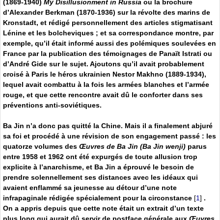
(1869-1940)
My Disillusionment in Russia
ou la brochure
d’Alexander Berkman (1870-1936) sur la révolte des marins de
Kronstadt, et rédigé personnellement des articles stigmatisant
Lénine et les bolcheviques ; et sa correspondance montre, par
exemple, qu’il était informé aussi des polémiques soulevées en
France par la publication des témoignages de Panaït Istrati ou
d’André Gide sur le sujet. Ajoutons qu’il avait probablement
croisé à Paris le héros ukrainien Nestor Makhno (1889-1934),
lequel avait combattu à la fois les armées blanches et l’armée
rouge, et que cette rencontre avait dû le conforter dans ses
préventions anti-soviétiques.
Ba Jin n’a donc pas quitté la Chine. Mais il a finalement abjuré
sa foi et procédé à une révision de son engagement passé : les
quatorze volumes des
Œuvres de Ba Jin (Ba Jin wenji)
parus
entre 1958 et 1962 ont été expurgés de toute allusion trop
explicite à l’anarchisme, et Ba Jin a éprouvé le besoin de
prendre solennellement ses distances avec les idéaux qui
avaient enflammé sa jeunesse au détour d’une note
infrapaginale rédigée spécialement pour la circonstance
[
1
]
.
On a appris depuis que cette note était un extrait d’un texte
plus long qui aurait dû servir de postface générale aux
Œuvres