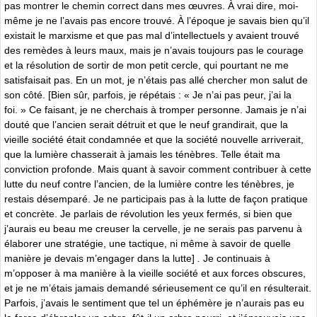
pas montrer le chemin correct dans mes œuvres. À vrai dire, moi-
même je ne l’avais pas encore trouvé. À l’époque je savais bien qu’il
existait le marxisme et que pas mal d’intellectuels y avaient trouvé
des remèdes à leurs maux, mais je n’avais toujours pas le courage
et la résolution de sortir de mon petit cercle, qui pourtant ne me
satisfaisait pas. En un mot, je n’étais pas allé chercher mon salut de
son côté. [Bien sûr, parfois, je répétais : « Je n’ai pas peur, j’ai la
foi. » Ce faisant, je ne cherchais à tromper personne. Jamais je n’ai
douté que l’ancien serait détruit et que le neuf grandirait, que la
vieille société était condamnée et que la société nouvelle arriverait,
que la lumière chasserait à jamais les ténèbres. Telle était ma
conviction profonde. Mais quant à savoir comment contribuer à cette
lutte du neuf contre l’ancien, de la lumière contre les ténèbres, je
restais désemparé. Je ne participais pas à la lutte de façon pratique
et concrète. Je parlais de révolution les yeux fermés, si bien que
j’aurais eu beau me creuser la cervelle, je ne serais pas parvenu à
élaborer une stratégie, une tactique, ni même à savoir de quelle
manière je devais m’engager dans la lutte]
.
Je continuais à
m’opposer à ma manière à la vieille société et aux forces obscures,
et je ne m’étais jamais demandé sérieusement ce qu’il en résulterait.
Parfois, j’avais le sentiment que tel un éphémère je n’aurais pas eu