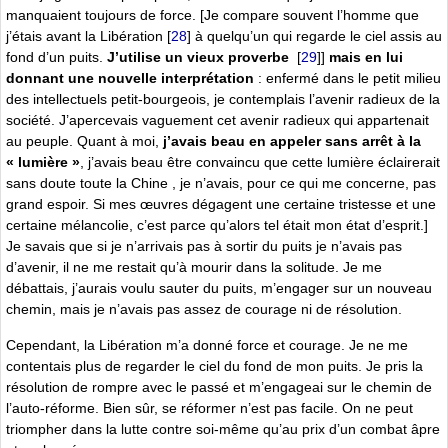
manquaient toujours de force. [Je compare souvent l’homme que
j’étais avant la Libération
[
28
]
à quelqu’un qui regarde le ciel assis au
fond d’un puits.
J’utilise un vieux proverbe
[
29
]
]
mais en lui
donnant une nouvelle interprétation
: enfermé dans le petit milieu
des intellectuels petit-bourgeois, je contemplais l’avenir radieux de la
société. J’apercevais vaguement cet avenir radieux qui appartenait
au peuple. Quant à moi,
j’avais beau en appeler sans arrêt à la
« lumière »
, j’avais beau être convaincu que cette lumière éclairerait
sans doute toute la Chine
, je n’avais, pour ce qui me concerne, pas
grand espoir. Si mes œuvres dégagent une certaine tristesse et une
certaine mélancolie, c’est parce qu’alors tel était mon état d’esprit.]
Je savais que si je n’arrivais pas à sortir du puits je n’avais pas
d’avenir, il ne me restait qu’à mourir dans la solitude. Je me
débattais, j’aurais voulu sauter du puits, m’engager sur un nouveau
chemin, mais je n’avais pas assez de courage ni de résolution.
Cependant, la Libération m’a donné force et courage. Je ne me
contentais plus de regarder le ciel du fond de mon puits. Je pris la
résolution de rompre avec le passé et m’engageai sur le chemin de
l’auto-réforme. Bien sûr, se réformer n’est pas facile. On ne peut
triompher dans la lutte contre soi-même qu’au prix d’un combat âpre