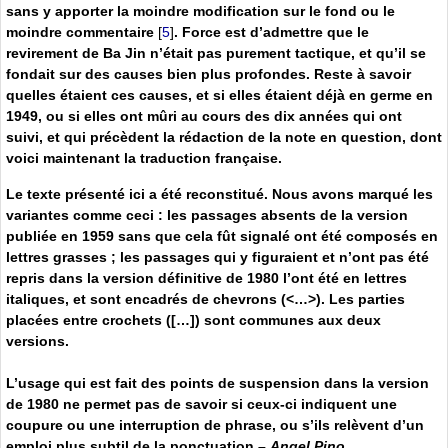
sans y apporter la moindre modification sur le fond ou le
moindre commentaire
[
5
]
. Force est d’admettre que le
revirement de Ba Jin n’était pas purement tactique, et qu’il se
fondait sur des causes bien plus profondes. Reste à savoir
quelles étaient ces causes, et si elles étaient déjà en germe en
1949, ou si elles ont mûri au cours des dix années qui ont
suivi, et qui précèdent la rédaction de la note en question, dont
voici maintenant la traduction française.
Le texte présenté ici a été reconstitué. Nous avons marqué les
variantes comme ceci : les passages absents de la version
publiée en 1959 sans que cela fût signalé ont été composés en
lettres grasses ; les passages qui y figuraient et n’ont pas été
repris dans la version définitive de 1980 l’ont été en lettres
italiques, et sont encadrés de chevrons (<…>). Les parties
placées entre crochets ([…]) sont communes aux deux
versions.
L’usage qui est fait des points de suspension dans la version
de 1980 ne permet pas de savoir si ceux-ci indiquent une
coupure ou une interruption de phrase, ou s’ils relèvent d’un
emploi plus subtil de la ponctuation.–
Angel Pino