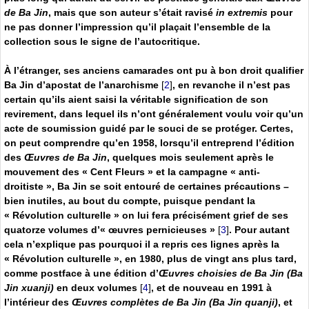
de Ba Jin
, mais que son auteur s’était ravisé
in extremis
pour
ne pas donner l’impression qu’il plaçait l’ensemble de la
collection sous le signe de l’autocritique.
À l’étranger, ses anciens camarades ont pu à bon droit qualifier
Ba Jin d’apostat de l’anarchisme
[
2
]
, en revanche il n’est pas
certain qu’ils aient saisi la véritable signification de son
revirement, dans lequel ils n’ont généralement voulu voir qu’un
acte de soumission guidé par le souci de se protéger. Certes,
on peut comprendre qu’en 1958, lorsqu’il entreprend l’édition
des
Œuvres de Ba Jin
, quelques mois seulement après le
mouvement des « Cent Fleurs » et la campagne « anti-
droitiste », Ba Jin se soit entouré de certaines précautions –
bien inutiles, au bout du compte, puisque pendant la
« Révolution culturelle » on lui fera précisément grief de ses
quatorze volumes d’« œuvres pernicieuses »
[
3
]
. Pour autant
cela n’explique pas pourquoi il a repris ces lignes après la
« Révolution culturelle », en 1980, plus de vingt ans plus tard,
comme postface à une édition d’
Œuvres choisies de Ba Jin (Ba
Jin xuanji)
en deux volumes
[
4
]
, et de nouveau en 1991 à
l’intérieur des
Œuvres complètes de Ba Jin (Ba Jin quanji)
, et