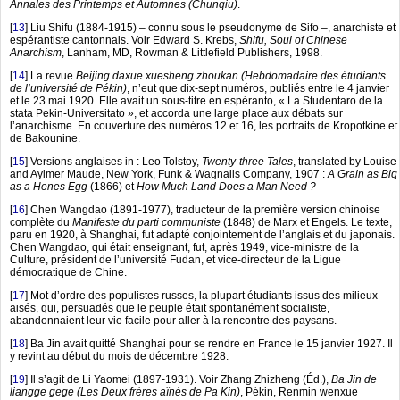
Annales des Printemps et Automnes (Chunqiu)
.
[
13
]
Liu Shifu (1884-1915) – connu sous le pseudonyme de Sifo –, anarchiste et
espérantiste cantonnais. Voir Edward S. Krebs,
Shifu, Soul of Chinese
Anarchism
, Lanham, MD, Rowman & Littlefield Publishers, 1998.
[
14
]
La revue
Beijing daxue xuesheng zhoukan (Hebdomadaire des étudiants
de l’université de Pékin)
, n’eut que dix-sept numéros, publiés entre le 4 janvier
et le 23 mai 1920. Elle avait un sous-titre en espéranto, « La Studentaro de la
stata Pekin-Universitato », et accorda une large place aux débats sur
l’anarchisme. En couverture des numéros 12 et 16, les portraits de Kropotkine et
de Bakounine.
[
15
]
Versions anglaises in : Leo Tolstoy,
Twenty-three Tales
, translated by Louise
and Aylmer Maude, New York, Funk & Wagnalls Company, 1907 :
A Grain as Big
as a Henes Egg
(1866) et
How Much Land Does a Man Need ?
[
16
]
Chen Wangdao (1891-1977), traducteur de la première version chinoise
complète du
Manifeste du parti communiste
(1848) de Marx et Engels. Le texte,
paru en 1920, à Shanghai, fut adapté conjointement de l’anglais et du japonais.
Chen Wangdao, qui était enseignant, fut, après 1949, vice-ministre de la
Culture, président de l’université Fudan, et vice-directeur de la Ligue
démocratique de Chine.
[
17
]
Mot d’ordre des populistes russes, la plupart étudiants issus des milieux
aisés, qui, persuadés que le peuple était spontanément socialiste,
abandonnaient leur vie facile pour aller à la rencontre des paysans.
[
18
]
Ba Jin avait quitté Shanghai pour se rendre en France le 15 janvier 1927. Il
y revint au début du mois de décembre 1928.
[
19
]
Il s’agit de Li Yaomei (1897-1931). Voir Zhang Zhizheng (Éd.),
Ba Jin de
liangge gege (Les Deux frères aînés de Pa Kin)
, Pékin, Renmin wenxue