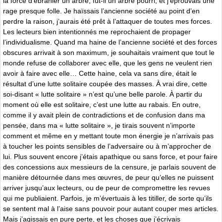
la force d’ébranler un arbre, fût-il un arbre pourri, et j’éprouvais une
rage presque folle. Je haïssais l’ancienne société au point d’en
perdre la raison, j’aurais été prêt à l’attaquer de toutes mes forces.
Les lecteurs bien intentionnés me reprochaient de propager
l’individualisme. Quand ma haine de l’ancienne société et des forces
obscures arrivait à son maximum, je souhaitais vraiment que tout le
monde refuse de collaborer avec elle, que les gens ne veulent rien
avoir à faire avec elle… Cette haine, cela va sans dire, était le
résultat d’une lutte solitaire coupée des masses. À vrai dire, cette
soi-disant « lutte solitaire » n’est qu’une belle parole. À partir du
moment où elle est solitaire, c’est une lutte au rabais. En outre,
comme il y avait plein de contradictions et de confusion dans ma
pensée, dans ma « lutte solitaire », je tirais souvent n’importe
comment et même en y mettant toute mon énergie je n’arrivais pas
à toucher les points sensibles de l’adversaire ou à m’approcher de
lui. Plus souvent encore j’étais apathique ou sans force, et pour faire
des concessions aux messieurs de la censure, je parlais souvent de
manière détournée dans mes œuvres, de peur qu’elles ne puissent
arriver jusqu’aux lecteurs, ou de peur de compromettre les revues
qui me publiaient. Parfois, je m’évertuais à les titiller, de sorte qu’ils
se sentent mal à l’aise sans pouvoir pour autant couper mes articles.
Mais j’agissais en pure perte, et les choses que j’écrivais