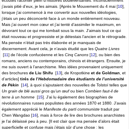
écoutés raconter plein d’histoires bouleversantes. Inconsciemment
j’avais pitié d’eux, je les aimais. [Après le Mouvement du 4 mai
[
10
]
,
lorsque j’ai commencé à me convertir aux nouvelles idéologies,
j’étais un peu déconcerté face à un monde entièrement nouveau.
Mais j’ai ouvert mon cœur et j’ai tenté d’assimiler le maximum, en
dévorant tout ce qui me tombait sous la main. J’aimais tout ce qui
était nouveau et progressiste et je détestais l’ancien et le rétrograde.
Ma pensée n’était pas très élaborée et je manquais de
discernement. Avant cela, je n’avais étudié que les
Quatre Livres
[
11
]
de l’école confucéenne et les
Cinq Canons
[
12
]
, ou bien des
romans, anciens ou contemporains, chinois et étrangers. Ensuite, je
me suis ouvert à l’anarchisme. Mes idées provenaient uniquement
des brochures
de Liu Shifu
[
13
]
, de Kropotkine
et de Goldman
, et
d’articles]
tirés de l’
Hebdomadaire des étudiants de l’université
de Pékin
[
14
]
, à quoi s’ajoutaient des nouvelles de Tolstoï telles que
Un grain de blé aussi gros qu’un œuf
ou bien
Combien faut-il de
terre à un homme
[
15
]
. J’ai lu également des biographies de
révolutionnaires russes populistes des années 1870 et 1880. J’avais
également apprécié le
Manifeste du parti communiste
traduit par
Chen Wangdao
[
16
]
, mais à force de lire des brochures anarchistes
je l’ai délaissé peu à peu. [Il est clair que ma pensée d’alors était
superficielle et confuse mais j’étais sûr d’une chose : les