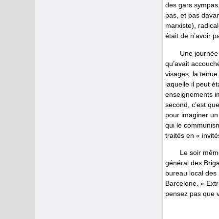
des gars sympas, 
pas, et pas davan
marxiste), radica
était de n’avoir 
Une journée 
qu’avait accouché
visages, la tenue 
laquelle il peut 
enseignements imm
second, c’est que
pour imaginer un 
qui le communisme
traités en « invi
Le soir même
général des Briga
bureau local des
Barcelone. « Extr
pensez pas que v