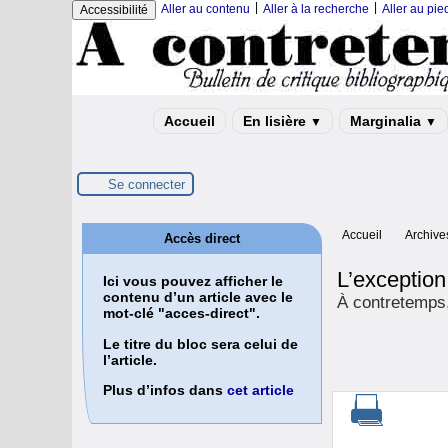
|
|
Aller au contenu
Aller à la recherche
Aller au pi
Accessibilité
Accueil
En lisière
Marginalia
▼
▼
Se connecter
Accueil
Archive
Accès direct
L’exceptio
Ici vous pouvez afficher le
contenu d’un article avec le
À contretemps
mot-clé "acces-direct".
Le titre du bloc sera celui de
l’article.
Plus d’infos dans
cet article