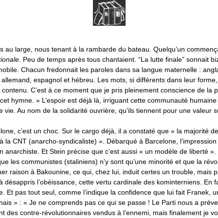
s au large, nous tenant à la rambarde du bateau. Quelqu’un commença
tionale
. Peu de temps après tous chantaient. “La lutte finale” sonnait b
bile. Chacun fredonnait les paroles dans sa langue maternelle : anglai
, allemand, espagnol et hébreu. Les mots, si différents dans leur forme, 
contenu. C’est à ce moment que je pris pleinement conscience de la p
 cet hymne. » L’espoir est déjà là, irriguant cette communauté humaine
 vie. Au nom de la solidarité ouvrière, qu’ils tiennent pour une valeur
lone, c’est un choc. Sur le cargo déjà, il a constaté que « la majorité
à la CNT (anarcho-syndicaliste) ». Débarqué à Barcelone, l’impression 
on anarchiste. Et Stein précise que c’est aussi « un modèle de liberté ». C
que les communistes (staliniens) n’y sont qu’une minorité et que la rév
er raison à Bakounine, ce qui, chez lui, induit certes un trouble, mais p
à désappris l’obéissance, cette vertu cardinale des kominterniens. En fait
. Et pas tout seul, comme l’indique la confidence que lui fait Franek, u
ais » : « Je ne comprends pas ce qui se passe ! Le Parti nous a prév
nt des contre-révolutionnaires vendus à l’ennemi, mais finalement je vo