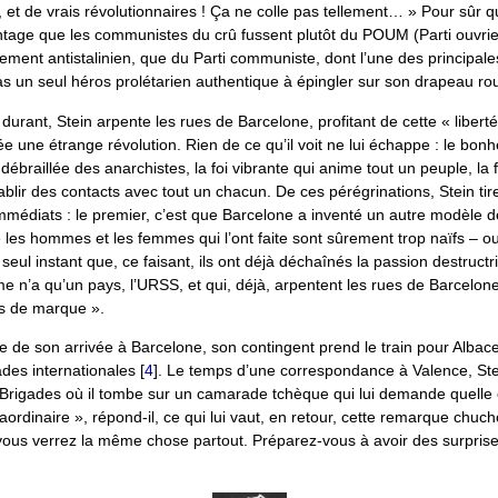
et de vrais révolutionnaires ! Ça ne colle pas tellement… » Pour sûr qu
tage que les communistes du crû fussent plutôt du POUM (Parti ouvrier
lement antistalinien, que du Parti communiste, dont l’une des principale
pas un seul héros prolétarien authentique à épingler sur son drapeau ro
durant, Stein arpente les rues de Barcelone, profitant de cette « liberté
e une étrange révolution. Rien de ce qu’il voit ne lui échappe : le bonh
débraillée des anarchistes, la foi vibrante qui anime tout un peuple, la f
établir des contacts avec tout un chacun. De ces pérégrinations, Stein ti
édiats : le premier, c’est que Barcelone a inventé un autre modèle de 
 les hommes et les femmes qui l’ont faite sont sûrement trop naïfs – o
seul instant que, ce faisant, ils ont déjà déchaînés la passion destruct
 n’a qu’un pays, l’URSS, et qui, déjà, arpentent les rues de Barcelone
tés de marque ».
 de son arrivée à Barcelone, son contingent prend le train pour Albace
des internationales
[
4
]
. Le temps d’une correspondance à Valence, Ste
 Brigades où il tombe sur un camarade tchèque qui lui demande quelle 
aordinaire », répond-il, ce qui lui vaut, en retour, cette remarque chuch
ous verrez la même chose partout. Préparez-vous à avoir des surprise