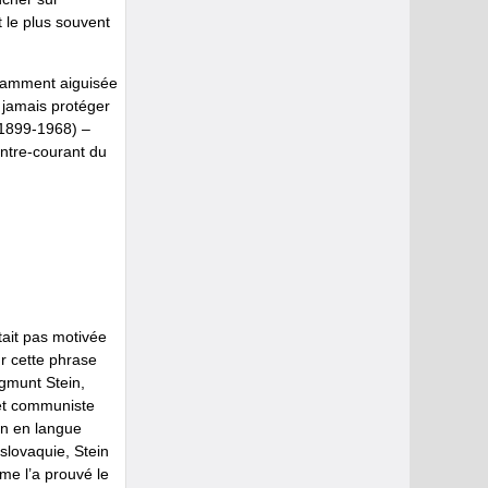
t le plus souvent
isamment aiguisée
a jamais protéger
(1899-1968) –
ontre-courant du
était pas motivée
ur cette phrase
gmunt Stein,
 et communiste
ion en langue
slovaquie, Stein
me l’a prouvé le