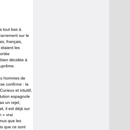
 tout bas à
izarrement sur le
s, français,
étaient les
ortée
 bien décidée à
 suprême.
 des hommes de
se confirme : la
urieux et intuitif,
olution espagnole
as un rejet,
, il est déjà sur
n « vrai
enus que les
is que ce sont