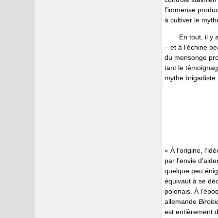
l’immense product
à cultiver le myt
En tout, il 
– et à l’échine b
du mensonge prop
tant le témoignag
mythe brigadiste
« À l’origine, l’i
par l’envie d’aid
quelque peu éni
équivaut à se déc
polonais. À l’époq
allemande
Birobi
est entièrement d