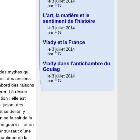
le 3 juillet 2014
par
F.G.
L’art, la matière et le
sentiment de l’histoire
le 3 juillet 2014
par
F.G.
Vlady et la France
le 3 juillet 2014
par
F.G.
Vlady dans l’antichambre du
Goulag
 des mythes qui
le 3 juillet 2014
récit des anciens
par
F.G.
bord des raisons
rer. Là réside
tion ; elle est
au jusant des
t se délite, y
n se faisait de la
en guerre – et en
er sursaut d’une
antique où la