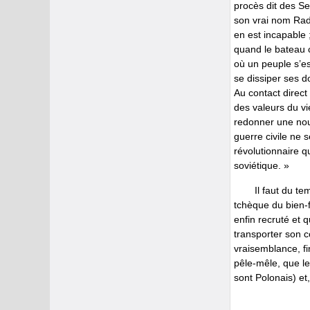
procès dit des Se
son vrai nom Rad
en est incapable 
quand le bateau c
où un peuple s’est
se dissiper ses d
Au contact direct
des valeurs du vi
redonner une nouv
guerre civile ne s
révolutionnaire qu
soviétique. »
Il faut du t
tchèque du bien-f
enfin recruté et 
transporter son c
vraisemblance, fi
pêle-mêle, que le
sont Polonais) et