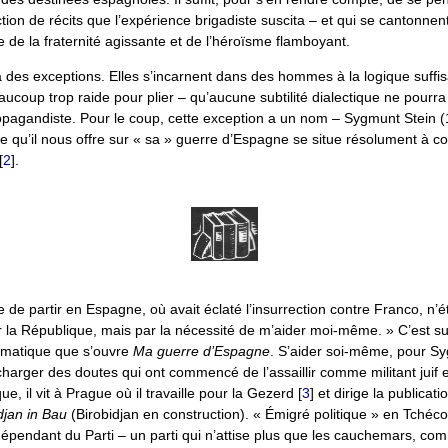
ion de récits que l’expérience brigadiste suscita – et qui se cantonnen
he de la fraternité agissante et de l’héroïsme flamboyant.
y a des exceptions. Elles s’incarnent dans des hommes à la logique suff
eaucoup trop raide pour plier – qu’aucune subtilité dialectique ne pourr
agandiste. Pour le coup, cette exception a un nom – Sygmunt Stein 
e qu’il nous offre sur « sa » guerre d’Espagne se situe résolument à c
[
2
]
.
dée de partir en Espagne, où avait éclaté l’insurrection contre Franco, n’
er la République, mais par la nécessité de m’aider moi-même. » C’est s
gmatique que s’ouvre
Ma guerre d’Espagne
. S’aider soi-même, pour Sy
harger des doutes qui ont commencé de l’assaillir comme militant juif
ue, il vit à Prague où il travaille pour la Gezerd
[
3
]
et dirige la publicat
djan in Bau
(Birobidjan en construction). « Émigré politique » en Tchéco
épendant du Parti – un parti qui n’attise plus que les cauchemars, com