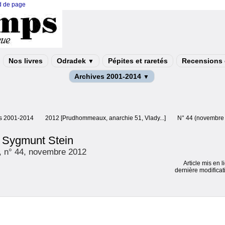
ed de page
Nos livres
Odradek
Pépites et raretés
Recensions e
▼
Archives 2001-2014
▼
s 2001-2014
2012 [Prudhommeaux, anarchie 51, Vlady...]
N° 44 (novembre
n Sygmunt Stein
, n° 44, novembre 2012
Article mis en l
dernière modificat