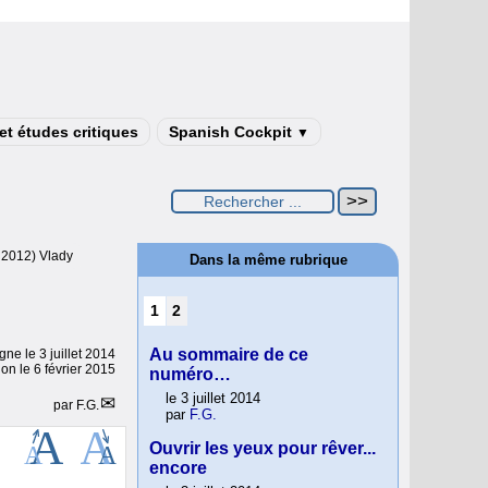
t études critiques
Spanish Cockpit
▼
 2012) Vlady
Dans la même rubrique
1
2
Au sommaire de ce
igne le
3 juillet 2014
ion le 6 février 2015
numéro…
le 3 juillet 2014
par
F.G.
par
F.G.
Ouvrir les yeux pour rêver...
encore