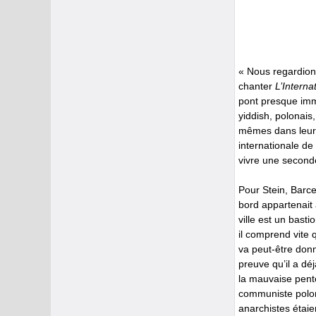
« Nous regardion
chanter
L’Interna
pont presque immo
yiddish, polonais
mêmes dans leur 
internationale de
vivre une seconde
Pour Stein, Barce
bord appartenait 
ville est un basti
il comprend vite 
va peut-être donn
preuve qu’il a déj
la mauvaise pente
communiste polon
anarchistes étaie