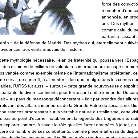
force des convicti
triompher d’une c
annoncée, en prod
uns. Des mythes i
comme celui du p
partant à l’assaut 
arán » de la défense de Madrid. Des mythes qui, éternellement cultivés,
 évidences, aux vents mauvais de l’histoire.
ette mythologie nécessaire, l’élan de fraternité qui poussa vers l’Espa
e des dizaines de milliers de volontaires internationaux occupe certai
ps vantée comme exemple même de l’internationalisme prolétarien, ce
nne servit, de surcroît, à alimenter l’idée que, malgré tous les crimes do
pables, l’URSS fut aussi – surtout – cette grande pourvoyeuse d’espoir
mbattants de divers continents pour terrasser la bête immonde. Du coup
nait « au pays du mensonge déconcertant » finit par prendre des allure
levant des affaires intérieures de la Grande Patrie du socialisme. Bie
nnaissances progressant sur la véritable nature du stalinisme, cette vis
 pas au point d’écorner notablement la légende des Brigades internati
 explorer l’ombre, à savoir le rôle qu’elles furent amenées à jouer, au
cère de nombre de ses combattants, comme pièce maîtresse du disposit
n des destinées espagnoles. Il suffit, pour s’en rendre compte, de se pe