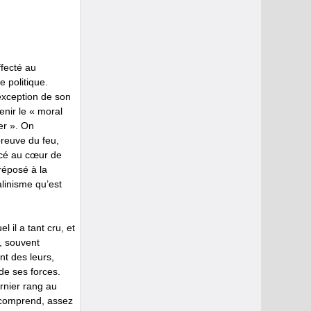
ffecté au
 politique.
’exception de son
enir le « moral
er ». On
épreuve du feu,
lacé au cœur de
préposé à la
alinisme qu’est
 il a tant cru, et
i, souvent
nt des leurs,
 de ses forces.
rnier rang au
l comprend, assez