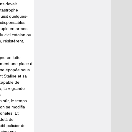
ons devait
atastrophe
uisit quelques-
ndispensables,
euple en armes
du ciel catalan ou
 résistèrent,
gne en lutte
nement une place à
tte épopée sous
nt Staline et sa
 capable de
, la « grande
s
n sûr, le temps
ion se modifia
onales. Et
-delà de
if policier de
ncher sur