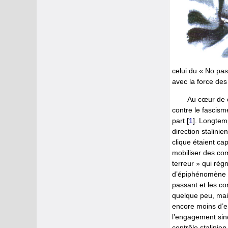
celui du « No pas
avec la force des
Au cœur de c
contre le fascism
part
[
1
]
. Longtem
direction stalinie
clique étaient ca
mobiliser des co
terreur » qui rég
d’épiphénomène re
passant et les co
quelque peu, mais
encore moins d’en
l’engagement sin
contrôle stalinie