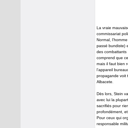
La vraie mauvaise
commissariat poli
Normal, l’homme m
passé bundiste) e
des combattants »
comprend que cette
mais il faut bien
l’appareil bureau
propagande voit t
Albacete.
Dès lors, Stein va
avec lui la plupa
sacrifiés pour ri
profondément, et f
Pour ceux qui org
responsable milit