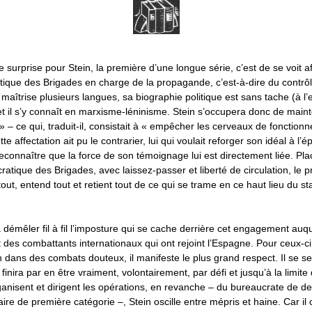
 surprise pour Stein, la première d’une longue série, c’est de se voit a
tique des Brigades en charge de la propagande, c’est-à-dire du contrôle
aîtrise plusieurs langues, sa biographie politique est sans tache (à l
t il s’y connaît en marxisme-léninisme. Stein s’occupera donc de maint
 – ce qui, traduit-il, consistait à « empêcher les cerveaux de fonctionn
 affectation ait pu le contrarier, lui qui voulait reforger son idéal à l’
 reconnaître que la force de son témoignage lui est directement liée. P
cratique des Brigades, avec laissez-passer et liberté de circulation, le 
out, entend tout et retient tout de ce qui se trame en ce haut lieu du st
 démêler fil à fil l’imposture qui se cache derrière cet engagement auquel
rt des combattants internationaux qui ont rejoint l’Espagne. Pour ceux-c
en dans des combats douteux, il manifeste le plus grand respect. Il se se
inira par en être vraiment, volontairement, par défi et jusqu’à la limite
anisent et dirigent les opérations, en revanche – du bureaucrate de de
aire de première catégorie –, Stein oscille entre mépris et haine. Car i