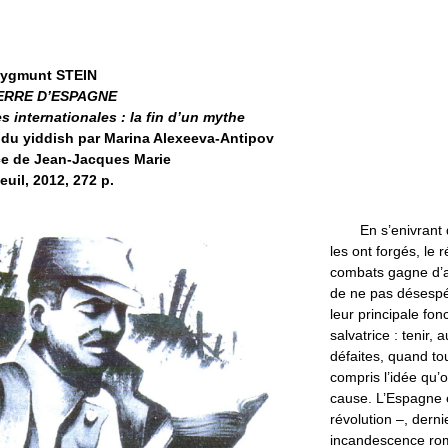
Sygmunt STEIN
ERRE D’ESPAGNE
s internationales : la fin d’un mythe
 du yiddish par Marina Alexeeva-Antipov
ce de Jean-Jacques Marie
euil, 2012, 272 p.
En s’enivrant
les ont forgés, le 
combats gagne d’a
de ne pas désespé
leur principale fonc
salvatrice : tenir, 
défaites, quand tou
compris l’idée qu’o
cause. L’Espagne 
révolution –, derni
incandescence rom