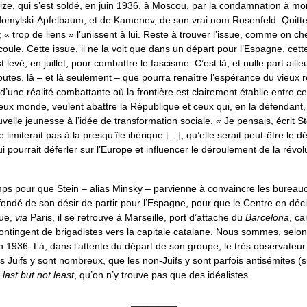
ize, qui s’est soldé, en juin 1936, à Moscou, par la condamnation à mor
omylski-Apfelbaum, et de Kamenev, de son vrai nom Rosenfeld. Quitter 
; « trop de liens » l’unissent à lui. Reste à trouver l’issue, comme on 
oule. Cette issue, il ne la voit que dans un départ pour l’Espagne, cet
 levé, en juillet, pour combattre le fascisme. C’est là, et nulle part aill
outes, là – et là seulement – que pourra renaître l’espérance du vieux
 d’une réalité combattante où la frontière est clairement établie entre 
eux monde, veulent abattre la République et ceux qui, en la défendant
elle jeunesse à l’idée de transformation sociale. « Je pensais, écrit St
e limiterait pas à la presqu’île ibérique […], qu’elle serait peut-être le
i pourrait déferler sur l’Europe et influencer le déroulement de la révol
emps pour que Stein – alias Minsky – parvienne à convaincre les bureauc
ondé de son désir de partir pour l’Espagne, pour que le Centre en décid
que,
via
Paris, il se retrouve à Marseille, port d’attache du
Barcelona
, ca
ontingent de brigadistes vers la capitale catalane. Nous sommes, selon
n 1936. Là, dans l’attente du départ de son groupe, le très observateur
s Juifs y sont nombreux, que les non-Juifs y sont parfois antisémites (s
,
last but not least
, qu’on n’y trouve pas que des idéalistes.