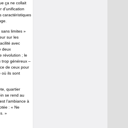
e ça ne collait
 d’unification
s caractéristiques
uge.
 sans limites »
eur sur les
acilité avec
re deux
révolution ; le
u trop généreux –
rice de ceux pour
 où ils sont
te, quartier
in se rend au
est l’ambiance à
otée : « Ne
s. »