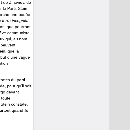
t de Zinoviev, de
le Parti, Stein
cherche une bouée
te
terra incognita
eurs, que pourront
 rêve communiste.
ceux qui, au nom
, peuvent
ein, que la
 début d’une vague
ution
rates du parti
e, pour qu’il soit
rgo devant
 toute
 Stein constate,
urtout quand ils