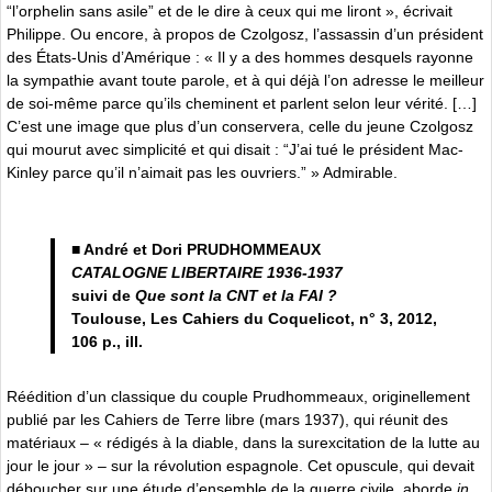
“l’orphelin sans asile” et de le dire à ceux qui me liront », écrivait
Philippe. Ou encore, à propos de Czolgosz, l’assassin d’un président
des États-Unis d’Amérique : « Il y a des hommes desquels rayonne
la sympathie avant toute parole, et à qui déjà l’on adresse le meilleur
de soi-même parce qu’ils cheminent et parlent selon leur vérité. […]
C’est une image que plus d’un conservera, celle du jeune Czolgosz
qui mourut avec simplicité et qui disait : “J’ai tué le président Mac-
Kinley parce qu’il n’aimait pas les ouvriers.” » Admirable.
■ André et Dori PRUDHOMMEAUX
CATALOGNE LIBERTAIRE 1936-1937
suivi de
Que sont la CNT et la FAI ?
Toulouse, Les Cahiers du Coquelicot, n° 3, 2012,
106 p., ill.
Réédition d’un classique du couple Prudhommeaux, originellement
publié par les Cahiers de Terre libre (mars 1937), qui réunit des
matériaux – « rédigés à la diable, dans la surexcitation de la lutte au
jour le jour » – sur la révolution espagnole. Cet opuscule, qui devait
déboucher sur une étude d’ensemble de la guerre civile, aborde
in