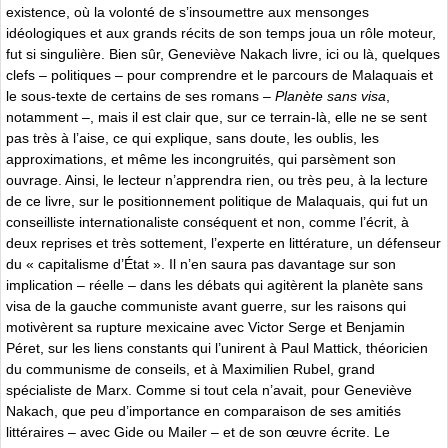
existence, où la volonté de s’insoumettre aux mensonges
idéologiques et aux grands récits de son temps joua un rôle moteur,
fut si singulière. Bien sûr, Geneviève Nakach livre, ici ou là, quelques
clefs – politiques – pour comprendre et le parcours de Malaquais et
le sous-texte de certains de ses romans –
Planète sans visa
,
notamment –, mais il est clair que, sur ce terrain-là, elle ne se sent
pas très à l’aise, ce qui explique, sans doute, les oublis, les
approximations, et même les incongruités, qui parsèment son
ouvrage. Ainsi, le lecteur n’apprendra rien, ou très peu, à la lecture
de ce livre, sur le positionnement politique de Malaquais, qui fut un
conseilliste internationaliste conséquent et non, comme l’écrit, à
deux reprises et très sottement, l’experte en littérature, un défenseur
du « capitalisme d’État ». Il n’en saura pas davantage sur son
implication – réelle – dans les débats qui agitèrent la planète sans
visa de la gauche communiste avant guerre, sur les raisons qui
motivèrent sa rupture mexicaine avec Victor Serge et Benjamin
Péret, sur les liens constants qui l’unirent à Paul Mattick, théoricien
du communisme de conseils, et à Maximilien Rubel, grand
spécialiste de Marx. Comme si tout cela n’avait, pour Geneviève
Nakach, que peu d’importance en comparaison de ses amitiés
littéraires – avec Gide ou Mailer – et de son œuvre écrite. Le