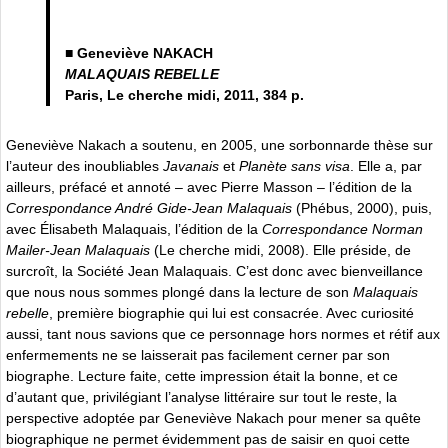
■ Geneviève NAKACH
MALAQUAIS REBELLE
Paris, Le cherche midi, 2011, 384 p.
Geneviève Nakach a soutenu, en 2005, une sorbonnarde thèse sur
l’auteur des inoubliables
Javanais
et
Planète sans visa
. Elle a, par
ailleurs, préfacé et annoté – avec Pierre Masson – l’édition de la
Correspondance André Gide-Jean Malaquais
(Phébus, 2000), puis,
avec Élisabeth Malaquais, l’édition de la
Correspondance Norman
Mailer-Jean Malaquais
(Le cherche midi, 2008). Elle préside, de
surcroît, la Société Jean Malaquais. C’est donc avec bienveillance
que nous nous sommes plongé dans la lecture de son
Malaquais
rebelle
, première biographie qui lui est consacrée. Avec curiosité
aussi, tant nous savions que ce personnage hors normes et rétif aux
enfermements ne se laisserait pas facilement cerner par son
biographe. Lecture faite, cette impression était la bonne, et ce
d’autant que, privilégiant l’analyse littéraire sur tout le reste, la
perspective adoptée par Geneviève Nakach pour mener sa quête
biographique ne permet évidemment pas de saisir en quoi cette