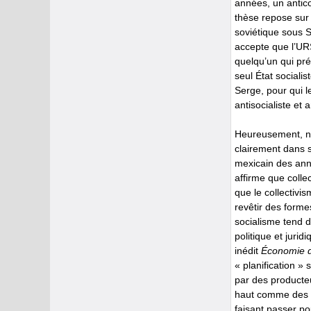
années, un antic
thèse repose sur 
soviétique sous St
accepte que l’URS
quelqu’un qui pré
seul État socialist
Serge, pour qui l
antisocialiste et 
Heureusement, no
clairement dans 
mexicain des ann
affirme que coll
que le collectiv
revêtir des formes
socialisme tend d
politique et jurid
inédit
Économie d
« planification »
par des producteu
haut comme des 
faisant passer po