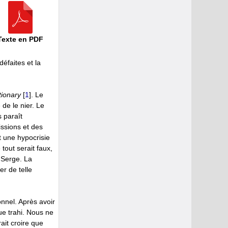
Texte en PDF
éfaites et la
tionary
[
1
]
. Le
 de le nier. Le
s paraît
issions et des
t une hypocrisie
tout serait faux,
 Serge. La
er de telle
onnel. Après avoir
ue trahi. Nous ne
ait croire que