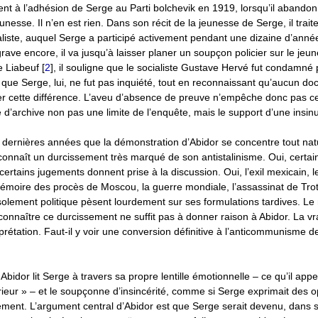
ient à l’adhésion de Serge au Parti bolchevik en 1919, lorsqu’il abando
nesse. Il n’en est rien. Dans son récit de la jeunesse de Serge, il tra
aliste, auquel Serge a participé activement pendant une dizaine d’anné
rave encore, il va jusqu’à laisser planer un soupçon policier sur le jeun
e Liabeuf
[
2
]
, il souligne que le socialiste Gustave Hervé fut condamné
que Serge, lui, ne fut pas inquiété, tout en reconnaissant qu’aucun do
er cette différence. L’aveu d’absence de preuve n’empêche donc pas ce
e d’archive non pas une limite de l’enquête, mais le support d’une insin
s dernières années que la démonstration d’Abidor se concentre tout nat
connaît un durcissement très marqué de son antistalinisme. Oui, certain
 certains jugements donnent prise à la discussion. Oui, l’exil mexicain, l
mémoire des procès de Moscou, la guerre mondiale, l’assassinat de Trots
solement politique pèsent lourdement sur ses formulations tardives. Le n
onnaître ce durcissement ne suffit pas à donner raison à Abidor. La vr
rprétation. Faut-il y voir une conversion définitive à l’anticommunisme 
 : Abidor lit Serge à travers sa propre lentille émotionnelle – ce qu’il appe
ieur » – et le soupçonne d’insincérité, comme si Serge exprimait des op
ement. L’argument central d’Abidor est que Serge serait devenu, dans 