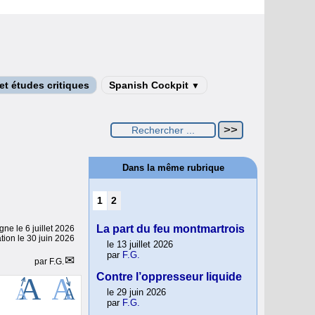
t études critiques
Spanish Cockpit
▼
Dans la même rubrique
1
2
La part du feu montmartrois
igne le
6 juillet 2026
tion le 30 juin 2026
le 13 juillet 2026
par
F.G.
par
F.G.
Contre l’oppresseur liquide
le 29 juin 2026
par
F.G.