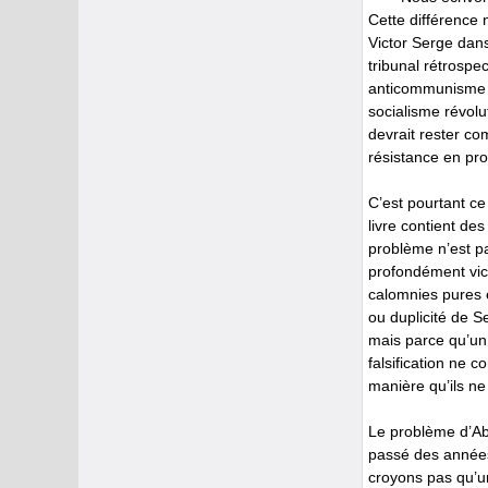
Cette différence 
Victor Serge dans
tribunal rétrosp
anticommunisme f
socialisme révolu
devrait rester co
résistance en pro
C’est pourtant ce
livre contient des
problème n’est pa
profondément vici
calomnies pures e
ou duplicité de S
mais parce qu’un
falsification ne c
manière qu’ils ne 
Le problème d’Abi
passé des années 
croyons pas qu’un