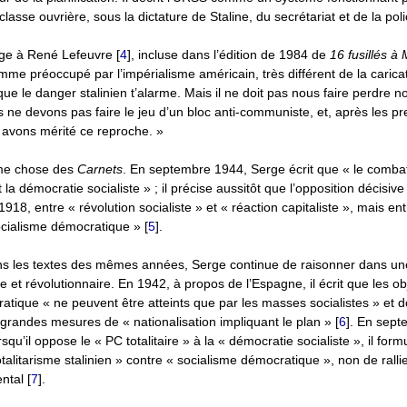
lasse ouvrière, sous la dictature de Staline, du secrétariat et de la pol
rge à René Lefeuvre
[
4
]
, incluse dans l’édition de 1984 de
16 fusillés à
e préoccupé par l’impérialisme américain, très différent de la caricat
e le danger stalinien t’alarme. Mais il ne doit pas nous faire perdre no
 ne devons pas faire le jeu d’un bloc anti-communiste, et, après les 
avons mérité ce reproche. »
même chose des
Carnets
. En septembre 1944, Serge écrit que « le combat
et la démocratie socialiste » ; il précise aussitôt que l’opposition décisive
8, entre « révolution socialiste » et « réaction capitaliste », mais entr
socialisme démocratique »
[
5
]
.
ns les textes des mêmes années, Serge continue de raisonner dans un
re et révolutionnaire. En 1942, à propos de l’Espagne, il écrit que les obj
atique « ne peuvent être atteints que par les masses socialistes » et d
grandes mesures de « nationalisation impliquant le plan »
[
6
]
. En sept
u’il oppose le « PC totalitaire » à la « démocratie socialiste », il formu
talitarisme stalinien » contre « socialisme démocratique », non de rall
ental
[
7
]
.