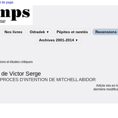
ed de page
Nos livres
Odradek
Pépites et raretés
Recensions e
▼
Archives 2001-2014
▼
ons et études critiques
 de Victor Serge
PROCES D’INTENTION DE MITCHELL ABIDOR
Article mis en l
dernière modifica