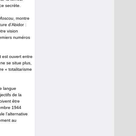
ice secrète.
 Moscou
, montre
ure d’Abidor :
tre vision
premiers numéros
 est ouvert entre
 ne se situe plus,
e « totalitarisme
e langue
ectifs de la
oivent être
embre 1944
le l’alternative
iement au