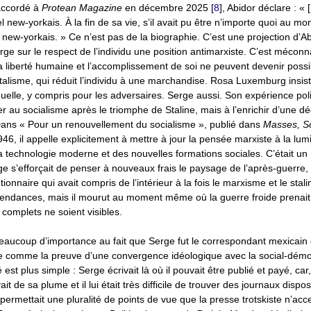
 accordé à
Protean Magazine
en décembre 2025
[
8
]
, Abidor déclare : « 
el new-yorkais. À la fin de sa vie, s’il avait pu être n’importe quoi au mon
if new-yorkais. » Ce n’est pas de la biographie. C’est une projection d’Abi
rge sur le respect de l’individu une position antimarxiste. C’est méconna
a liberté humaine et l’accomplissement de soi ne peuvent devenir poss
italisme, qui réduit l’individu à une marchandise. Rosa Luxemburg insistai
uelle, y compris pour les adversaires. Serge aussi. Son expérience poli
r au socialisme après le triomphe de Staline, mais à l’enrichir d’une dé
Dans « Pour un renouvellement du socialisme », publié dans
Masses, So
1946, il appelle explicitement à mettre à jour la pensée marxiste à la lum
a technologie moderne et des nouvelles formations sociales. C’était un
ge s’efforçait de penser à nouveaux frais le paysage de l’après-guerre, 
ionnaire qui avait compris de l’intérieur à la fois le marxisme et le stali
 tendances, mais il mourut au moment même où la guerre froide prenait
complets ne soient visibles.
eaucoup d’importance au fait que Serge fut le correspondant mexicain
aite comme la preuve d’une convergence idéologique avec la social-démo
é est plus simple : Serge écrivait là où il pouvait être publié et payé, c
ait de sa plume et il lui était très difficile de trouver des journaux disposé
permettait une pluralité de points de vue que la presse trotskiste n’acc