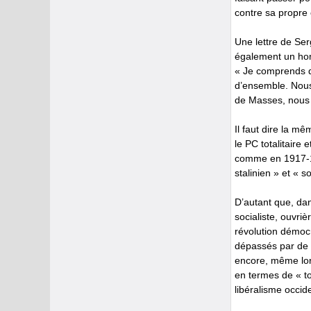
contre sa propre c
Une lettre de Se
également un homm
« Je comprends qu
d’ensemble. Nous
de Masses, nous 
Il faut dire la 
le PC totalitaire 
comme en 1917-191
stalinien » et « 
D’autant que, da
socialiste, ouvriè
révolution démocr
dépassés par de 
encore, même lorsq
en termes de « to
libéralisme occid