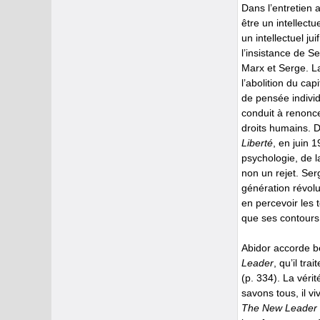
Dans l’entretien
être un intellectu
un intellectuel ju
l’insistance de Se
Marx et Serge. L
l’abolition du cap
de pensée individ
conduit à renonce
droits humains. 
Liberté
, en juin 
psychologie, de l
non un rejet. Ser
génération révolut
en percevoir les
que ses contours 
Abidor accorde b
Leader
, qu’il tr
(p. 334). La vérit
savons tous, il viv
The New Leader