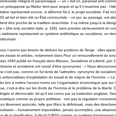
ommuniste intégral et paranoïaque — un «
full-on, paranoid anti-comm
un présupposé qu’Abidor tient pour acquis et qu’il n’examine pas : l’id
aline représentait encore, si déformé fût-il, le projet socialiste. Fait incr
S ait bel et bien été un État communiste – ce qui, au passage, est ab
tend être proche de la tradition anarchiste. Il va même jusqu’à la dés
e » (
the only socialist state
, p. 326), sans prendre sérieusement en com
e stalinisme représentait un système antithétique au socialisme, en der
antihumain.
us n’avons pas besoin de déduire les positions de Serge : elles appar
ses essais et articles, notamment dans
Pour un renouvellement du soci
ées 1940 publié en français dans
Masses, Socialisme et Liberté
, juin 
ectivisme et socialisme ont cessé d’être synonymes : « Nous découvr
isme n’est pas, comme on fut tenté de l’admettre, synonyme de socialis
 antisocialistes d’exploitation du travail et de mépris de l’homme. » La 
ès lors à mettre l’accent moins sur l’organisation économique que sur l
ique, c’est-à-dire sur les droits de l’homme et le problème de la liberté.
irigée et démocratie
, tel qu’il est connu par sa traduction anglaise, Se
 soviétique comme sa propre antithèse : non pas la régulation conscient
rs librement associés, telle que Marx la définissait, mais des directiv
oukases – humainement impossibles, jamais accomplies, une absence
ur de la planification. Il décrit l’URSS comme un système fonctionnant p