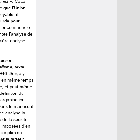
unist
». Cette
ée que l’Union
oyable, il
surde pour
igner comme « le
pte l’analyse de
nière analyse
aissent
alisme
, texte
1946. Serge y
ons en même temps
me, et peut même
définition du
’organisation
 Dans le manuscrit
rge analyse la
e de la société
es imposées d’en
 de plan se
ar la terreur