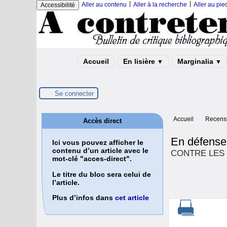
|
|
Aller au contenu
Aller à la recherche
Aller au pi
Accessibilité
Accueil
En lisière
Marginalia
▼
▼
Se connecter
Accueil
Recensi
Accès direct
En défense
Ici vous pouvez afficher le
contenu d’un article avec le
CONTRE LES 
mot-clé "acces-direct".
Le titre du bloc sera celui de
l’article.
Plus d’infos dans
cet article