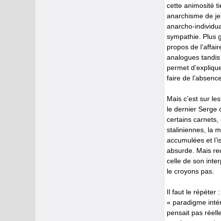
cette animosité t
anarchisme de jeu
anarcho-individu
sympathie. Plus g
propos de l’affair
analogues tandis 
permet d’expliqu
faire de l’absenc
Mais c’est sur le
le dernier Serge 
certains carnets,
staliniennes, la 
accumulées et l’i
absurde. Mais rec
celle de son inte
le croyons pas.
Il faut le répéter
« paradigme intér
pensait pas réell