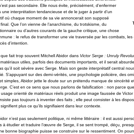
n’est pas secondaire. Elle nous évite, précisément, d’enfermer
 une interprétation tendancieuse et de le juger à partir d’un
ectif où chaque moment de sa vie annoncerait son supposé
inal. Que l’on vienne de l’anarchisme, du trotskisme, du
tionnaire ou d’autres courants de la gauche critique, une chose
mmune : le refus de transformer une vie traversée par les combats, les d
cès d’intention.
 que fait trop souvent Mitchell Abidor dans
Victor Serge : Unruly Revolu
 matériaux utiles, parfois des documents importants, et il serait absurde
s qu’il soit sévère avec Serge. Mais son geste interprétatif central nou
é. S’appuyant sur des demi-vérités, une psychologie policière, des om
t simples, Abidor jette le doute sur un prétendu manque de sincérité e
erge. C’est en ce sens que nous parlons de falsification : non parce que 
 usage orienté de matériaux réels produit une image faussée de Victor
onsiste pas toujours à inventer des faits ; elle peut consister à les dispos
signifient plus ce qu’ils signifiaient dans leur contexte.
dor n’est pas seulement politique, ni même littéraire : il est aussi pers
à étudier et traduire l’œuvre de Serge, il se sent trompé, déçu, presq
e bonne biographie puisse se construire sur le ressentiment. On pourr