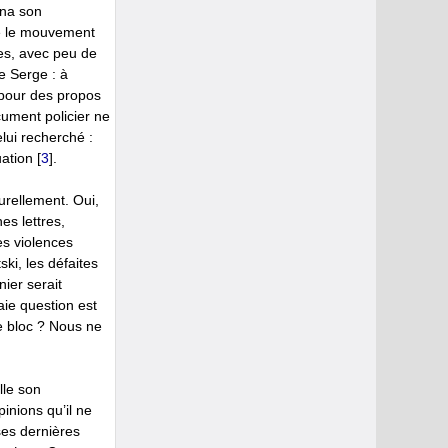
nna son
ite le mouvement
es, avec peu de
e Serge : à
 pour des propos
cument policier ne
lui recherché :
uation
[
3
]
.
urellement. Oui,
es lettres,
es violences
ki, les défaites
ier serait
aie question est
de bloc ? Nous ne
lle son
inions qu’il ne
ses dernières