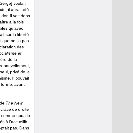
[Serge] voulait
de, il aurait été
dor. Il voit dans
ître à la fois
ibles qu’avec
t sur la liberté
tique ne l’a pas
claration des
cialisme et
ière de la
 renouvellement,
seul, privé de la
nisme. Il pouvait
 forme, avant
 de
The New
cratie de droite
ar, comme nous le
s à l’accueillir.
eptait pas. Dans