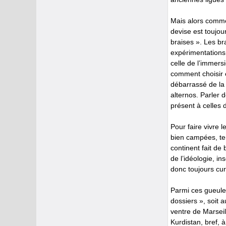
Mais alors comme
devise est toujour
braises ». Les br
expérimentations
celle de l’immers
comment choisir e
débarrassé de la 
alternos. Parler d
présent à celles d
Pour faire vivre l
bien campées, ten
continent fait de 
de l’idéologie, i
donc toujours cur
Parmi ces gueules
dossiers », soit 
ventre de Marseill
Kurdistan, bref, à