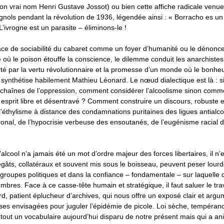
on vrai nom Henri Gustave Jossot) ou bien cette affiche radicale venu
nols pendant la révolution de 1936, légendée ainsi : « Borracho es un
L’ivrogne est un parasite – éliminons-le !
ace de sociabilité du cabaret comme un foyer d’humanité ou le dénon
où le poison étouffe la conscience, le dilemme conduit les anarchistes
é par la vertu révolutionnaire et la promesse d’un monde où le bonheu
 », synthétise habilement Mathieu Léonard. Le nœud dialectique est là : s
s chaînes de l’oppression, comment considérer l’alcoolisme sinon comme
 esprit libre et désentravé ? Comment construire un discours, robuste 
 l’éthylisme à distance des condamnations puritaines des ligues antialc
onal, de l’hypocrisie verbeuse des ensoutanés, de l’eugénisme racial 
 l’alcool n’a jamais été un mot d’ordre majeur des forces libertaires, il 
gâts, collatéraux et souvent mis sous le boisseau, peuvent peser lour
 groupes politiques et dans la confiance – fondamentale – sur laquelle 
bres. Face à ce casse-tête humain et stratégique, il faut saluer le tra
, patient éplucheur d’archives, qui nous offre un exposé clair et arg
ses envisagées pour juguler l’épidémie de picole. Loi sèche, tempérance
out un vocabulaire aujourd’hui disparu de notre présent mais qui a ani