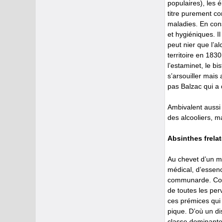
populaires), les 
titre purement co
maladies. En cons
et hygiéniques. Il
peut nier que l’a
territoire en 183
l’estaminet, le bi
s’arsouiller mais
pas Balzac qui a 
Ambivalent aussi e
des alcooliers, m
Absinthes frela
Au chevet d’un m
médical, d’essenc
communarde. Conse
de toutes les per
ces prémices qui 
pique. D’où un di
classe dominante)