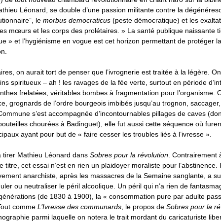
Mathieu Léonard, se double d’une passion militante contre la dégénéres
utionnaire”, le
morbus democraticus
(peste démocratique) et les exaltat
r les mœurs et les corps des prolétaires. » La santé publique naissante t
que » et l’hygiénisme en vogue est cet horizon permettant de protéger l
on.
res, on aurait tort de penser que l’ivrognerie est traitée à la légère. On
ns spiritueux – ah ! les ravages de la fée verte, surtout en période d’in
inthes frelatées, véritables bombes à fragmentation pour l’organisme. O
e, grognards de l’ordre bourgeois imbibés jusqu’au trognon, saccager, 
 Commune s’est accompagnée d’incontournables pillages de caves (don
bouteilles chourées à Badinguet), elle fut aussi cette séquence où fur
ipaux ayant pour but de « faire cesser les troubles liés à l’ivresse ».
va tirer Mathieu Léonard dans
Sobres pour la révolution
. Contrairement 
e titre, cet essai n’est en rien un plaidoyer moraliste pour l’abstinence. 
ment anarchiste, après les massacres de la Semaine sanglante, a su
guler ou neutraliser le péril alcoolique. Un péril qui n’a rien de fantasm
s générations (de 1830 à 1900), la « consommation pure par adulte pas
. Tout comme
L’Ivresse des communards
, le propos de
Sobres pour la ré
nographie parmi laquelle on notera le trait mordant du caricaturiste libe