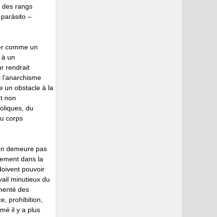
e des rangs
 parásito –
cer comme un
 à un
r rendrait
i l’anarchisme
 un obstacle à la
et non
ooliques, du
du corps
n’en demeure pas
dement dans la
doivent pouvoir
vail minutieux du
umenté des
, prohibition,
mé il y a plus