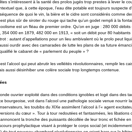
élites s’intéressent à la santé des prolos jugés trop prestes à lever le 
ntextuel que, à cette époque, l’eau dite potable est toujours suspecte d’
équence de quoi le vin, la bière et le cidre sont considérés comme des
 est plus sûr de siroter du rouge qui tache qu’un godet rempli à la fonta
lcoolisme est un fléau de premier ordre. Qu’on en juge : 280 000 débits
0, 354 000 en 1879, 482 000 en 1913, « soit un débit pour 80 habitants 
strot : autant d’appellations pour un lieu ambivalent où le prolo peut liq
 aussi ourdir avec des camarades de lutte les plans de sa future émanci
qualifié le cabaret de « parlement du peuple » ?
st l’alcool qui peut abrutir les velléités révolutionnaires, remplir les cai
ais aussi désinhiber une colère sociale trop longtemps contenue.
tées
onde ouvrier exploité dans des conditions ignobles et logé dans des ta
e bourgeoise, voit dans l’alcool une pathologie sociale venue nourrir la
rvateurs, les toubibs du XIXe assimilent l’alcool à l’« agent excitate
versions du cœur ». Tour à tour redoutées et fantasmées, les libations c
annoncent la tronche des puissants décollée de leur tronc et fichée en
scours prophylactique visant à protéger le corps social (et incidemment l
 de tout nouveau chambard révolutionnaire en criant haro sur la bibine