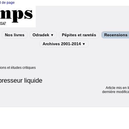
ed de page
Nos livres
Odradek
Pépites et raretés
Recensions e
▼
Archives 2001-2014
▼
ons et études critiques
presseur liquide
Article mis en 
dernière modifica