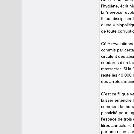
l’hygiène, écrit 
la “névrose révol
Il faut discipline
d’une « biopoliti
de toute corrupti
Côté révolutionnai
commis par certai
circulent des abs
soudards d’en fac
massacrer. Si la
reste les 40 000 
des arrêtés munic
C’est ce fil que 
laisser entendre l
comment le mouve
plasticité pour ju
l’espace de troi
litres annuels »
par une riche ico