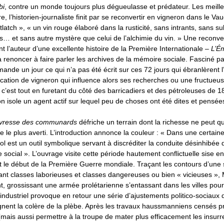
bi
, contre un monde toujours plus dégueulasse et prédateur. Les meill
, l’historien-journaliste finit par se reconvertir en vigneron dans le Vau
atch », « un vin rouge élaboré dans la rusticité, sans intrants, sans sul
lles… et sans autre mystère que celui de l’alchimie du vin. » Une reconve
t l’auteur d’une excellente histoire de la Première Internationale –
L’É
 renoncer à faire parler les archives de la mémoire sociale. Fasciné 
emande un jour ce qui n’a pas été écrit sur ces 72 jours qui ébranlèrent 
cation de vigneron qui influence alors ses recherches ou une fructueus
t, c’est tout en furetant du côté des barricadiers et des pétroleuses de 
on isole un agent actif sur lequel peu de choses ont été dites et pensées 
Ivresse des communards
défriche un terrain dont la richesse ne peut 
 le plus averti. L’introduction annonce la couleur : « Dans une certaine 
cool est un outil symbolique servant à discréditer la conduite désinhibée d
 social ». L’ouvrage visite cette période hautement conflictuelle sise ent
 le début de la Première Guerre mondiale. Traçant les contours d’une 
ant classes laborieuses et classes dangereuses ou bien « vicieuses »,
 grossissant une armée prolétarienne s’entassant dans les villes pour
ndustriel provoque en retour une série d’ajustements politico-sociaux d
ignent la colère de la plèbe. Après les travaux haussmanniens censés 
mais aussi permettre à la troupe de mater plus efficacement les insurr