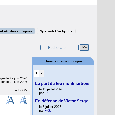
t études critiques
Spanish Cockpit
▼
Dans la même rubrique
1
2
ligne le
29 juin 2026
tion le 30 juin 2026
La part du feu montmartrois
le 13 juillet 2026
par
F.G.
par
F.G.
En défense de Victor Serge
le 6 juillet 2026
par
F.G.