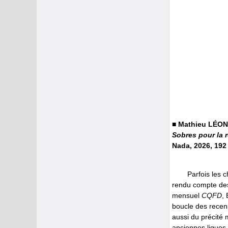
■ Mathieu LÉO
Sobres pour la 
Nada, 2026, 192
Parfois les 
rendu compte des
mensuel
CQFD
,
boucle des recen
aussi du précité 
anciennes ligues