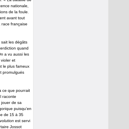
cence nationale,
ions de la foule.
ient avant tout
a race française
 sait les dégâts
terdiction quand
n a vu aussi les
violer et
t le plus fameux
ent promulgués
à ce que pourrait
Il raconte
 jouer de sa
agorique puisqu’en
se de 15 à 35
volution
est servi
rtaire Jossot