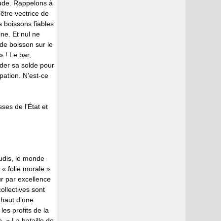
coude. Rappelons à
être vectrice de
 boissons fiables
ine. Et nul ne
 de boisson sur le
» ! Le bar,
uider sa solde pour
pation. N’est-ce
sses de l’État et
udis, le monde
 « folie morale »
ur par excellence
ollectives sont
 haut d’une
es profits de la
. « La bataille de