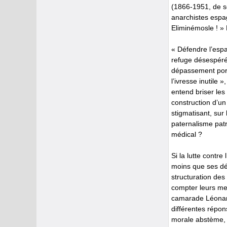
(1866-1951, de s
anarchistes espag
Eliminémosle ! » 
« Défendre l’esp
refuge désespéré 
dépassement port
l’ivresse inutile
entend briser le
construction d’un
stigmatisant, sur
paternalisme patr
médical ?
Si la lutte contre
moins que ses dé
structuration des
compter leurs mem
camarade Léonard
différentes répon
morale abstème, t