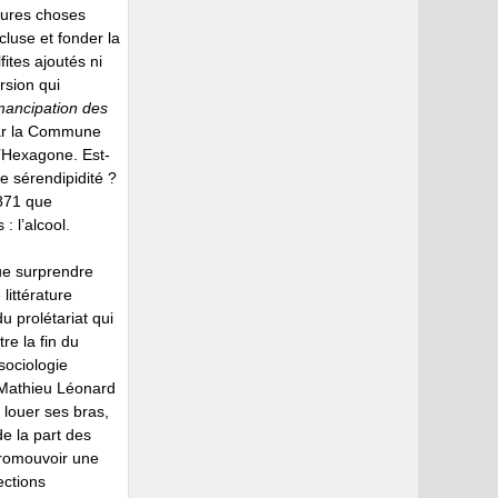
eures choses
cluse et fonder la
fites ajoutés ni
rsion qui
mancipation des
par la Commune
l’Hexagone. Est-
e sérendipidité ?
1871 que
: l’alcool.
que surprendre
littérature
u prolétariat qui
re la fin du
sociologie
 Mathieu Léonard
 louer ses bras,
e la part des
promouvoir une
ections