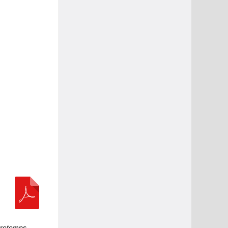
tretemps
.