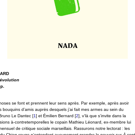
NARD
révolution
 p.
choses se font et prennent leur sens après. Par exemple, après avoir
 bouquins d’amis auprès desquels j’ai fait mes armes au sein du
 Bruno Le Dantec
[
1
]
et Émilien Bernard
[
2
]
, v’là que s’invite dans la
sions à-contretemporelles le copain Mathieu Léonard, ex-membre lui
mensuel de critique sociale marseillais. Rassurons notre lectorat : les
 du Chien rouge n’entendent aucunement prendre le pouvoir sur
À con