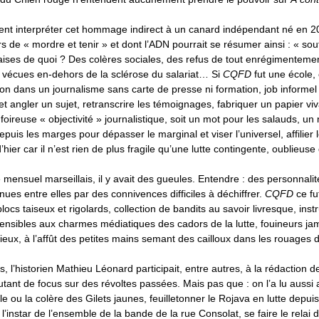
nt interpréter cet hommage indirect à un canard indépendant né en 2
s de « mordre et tenir » et dont l’ADN pourrait se résumer ainsi : « souf
aises de quoi ? Des colères sociales, des refus de tout enrégimenteme
 vécues en-dehors de la sclérose du salariat… Si
CQFD
fut une école, 
ion dans un journalisme sans carte de presse ni formation, job informel a
t angler un sujet, retranscrire les témoignages, fabriquer un papier viva
foireuse « objectivité » journalistique, soit un mot pour les salauds, un
epuis les marges pour dépasser le marginal et viser l’universel, affilier 
’hier car il n’est rien de plus fragile qu’une lutte contingente, oublieu
e mensuel marseillais, il y avait des gueules. Entendre : des personnalit
ues entre elles par des connivences difficiles à déchiffrer.
CQFD
ce fu
blocs taiseux et rigolards, collection de bandits au savoir livresque, inst
nsensibles aux charmes médiatiques des cadors de la lutte, fouineurs ja
ieux, à l’affût des petites mains semant des cailloux dans les rouages 
, l’historien Mathieu Léonard participait, entre autres, à la rédaction d
autant de focus sur des révoltes passées. Mais pas que : on l’a lu aussi 
e ou la colère des Gilets jaunes, feuilletonner le Rojava en lutte depuis
 l’instar de l’ensemble de la bande de la rue Consolat, se faire le relai d