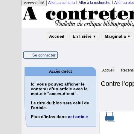
|
|
Aller au contenu
Aller à la recherche
Aller au pi
Accessibilité
Accueil
En lisière
Marginalia
▼
▼
Se connecter
Accueil
Recensi
Accès direct
Contre l’op
Ici vous pouvez afficher le
contenu d’un article avec le
mot-clé "acces-direct".
Le titre du bloc sera celui de
l’article.
Plus d’infos dans
cet article