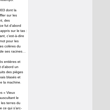
003 dont la
fler sur les
nt, des
ce fut d’abord
ppris sur le tas :
nt, c’est-à-dire
 mot pour les
les colères du
se de ses racines…
és entières et
t d’abord un
ruits des pièges
mais blasés et
de la machine.
es « Vieux
auscultant le
 les terres du
e ce qui s’arc-