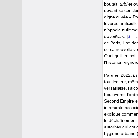
boutait,
urbi et or
devant se conclure
digne cuvée « Potl
levures artificie
n’appela nullemen
travailleurs
[
3
]
– à
de Paris, il se d
ce sa nouvelle vo
Quoi qu’il en soi
l’historien-vigner
Paru en 2022,
L’
tout lecteur, même
versaillaise, l’al
bouleverse l’ordre
Second Empire et
infamante associ
explique comment,
le déchaînement i
autorités qui cra
hygiène urbaine (