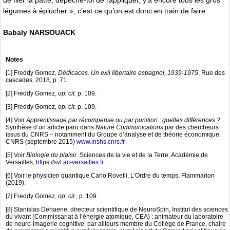
légumes à éplucher », c’est ce qu’on est donc en train de faire.
Babaly NARSOUACK
Notes
[
1
]
Freddy Gomez,
Dédicaces. Un exil libertaire espagnol, 1939-1975
, Rue des
cascades, 2018, p. 71.
[
2
]
Freddy Gomez,
op. cit.
p. 109.
[
3
]
Freddy Gomez,
op. cit.
p. 109.
[
4
]
Voir
Apprentissage par récompense ou par punition : quelles différences ?
Synthèse d’un article paru dans
Nature Communications
par des chercheurs
issus du CNRS – notamment du Groupe d’analyse et de théorie économique.
CNRS (septembre 2015)
www.inshs.cnrs.fr
[
5
]
Voir
Biologie du plaisir
. Sciences de la vie et de la Terre, Académie de
Versailles,
https://svt.ac-versailles.fr
[
6
]
Voir le physicien quantique Carlo Rovelli, L’Ordre du temps, Flammarion
(2019).
[
7
]
Freddy Gomez,
op. cit.
, p. 109.
[
8
]
Stanislas Dehaene, directeur scientifique de NeuroSpin, Institut des sciences
du vivant (Commissariat à l’énergie atomique, CEA) : animateur du laboratoire
de neuro-imagerie cognitive, par ailleurs membre du Collège de France, chaire