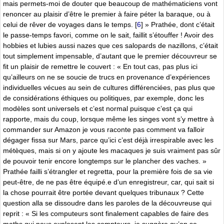
mais permets-moi de douter que beaucoup de mathématiciens vont
renoncer au plaisir d’être le premier à faire péter la baraque, ou à
celui de rêver de voyages dans le temps.
[
6
]
» Prathée, dont c’était
le passe-temps favori, comme on le sait, faillit s’étouffer ! Avoir des
hobbies et lubies aussi nazes que ces salopards de nazillons, c’était
tout simplement impensable, d’autant que le premier découvreur se
fit un plaisir de remettre le couvert : « En tout cas, pas plus ici
qu’ailleurs on ne se soucie de trucs en provenance d’expériences
individuelles vécues au sein de cultures différenciées, pas plus que
de considérations éthiques ou politiques, par exemple, donc les
modèles sont universels et c’est normal puisque c’est ça qui
rapporte, mais du coup, lorsque même les singes vont s’y mettre à
commander sur Amazon je vous raconte pas comment va falloir
dégager fissa sur Mars, parce qu’ici c’est déjà irrespirable avec les
métèques, mais si on y ajoute les macaques je suis vraiment pas sûr
de pouvoir tenir encore longtemps sur le plancher des vaches. »
Prathée failli s’étrangler et regretta, pour la première fois de sa vie
peut-être, de ne pas être équipé.e d’un enregistreur, car, qui sait si
la chose pourrait être portée devant quelques tribunaux ? Cette
question alla se dissoudre dans les paroles de la découvreuse qui
reprit : « Si les computeurs sont finalement capables de faire des
maths qui nous explosent les compteurs, je suggère qu’on se