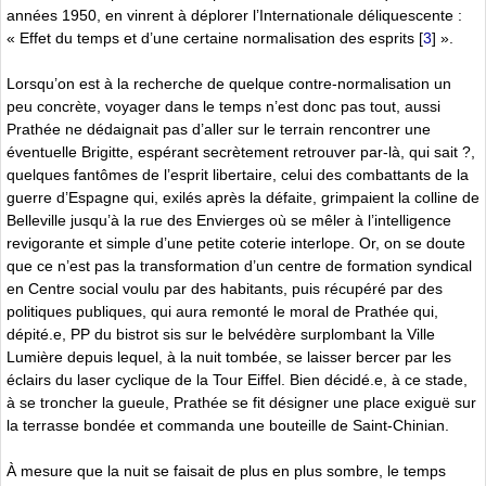
années 1950, en vinrent à déplorer l’Internationale déliquescente :
« Effet du temps et d’une certaine normalisation des esprits
[
3
]
».
Lorsqu’on est à la recherche de quelque contre-normalisation un
peu concrète, voyager dans le temps n’est donc pas tout, aussi
Prathée ne dédaignait pas d’aller sur le terrain rencontrer une
éventuelle Brigitte, espérant secrètement retrouver par-là, qui sait ?,
quelques fantômes de l’esprit libertaire, celui des combattants de la
guerre d’Espagne qui, exilés après la défaite, grimpaient la colline de
Belleville jusqu’à la rue des Envierges où se mêler à l’intelligence
revigorante et simple d’une petite coterie interlope. Or, on se doute
que ce n’est pas la transformation d’un centre de formation syndical
en Centre social voulu par des habitants, puis récupéré par des
politiques publiques, qui aura remonté le moral de Prathée qui,
dépité.e, PP du bistrot sis sur le belvédère surplombant la Ville
Lumière depuis lequel, à la nuit tombée, se laisser bercer par les
éclairs du laser cyclique de la Tour Eiffel. Bien décidé.e, à ce stade,
à se troncher la gueule, Prathée se fit désigner une place exiguë sur
la terrasse bondée et commanda une bouteille de Saint-Chinian.
À mesure que la nuit se faisait de plus en plus sombre, le temps