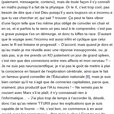
(paiement, messagerie, contenu), mais de toute façon il s’y connaît
en maths puisqu’il a fait de la physique. Or le X, c’est trop cool, pas
besoin de dire que c’est Dieu puisqu’il y aura toujours un.e inconnu.e
que tu vas chercher et, qui sait ? trouver. Ça peut te faire vibrer
d’une façon telle que t’es même plus obligé de convoler en chair et
en os, et si parfois tu te sens un peu seul à te comprendre, c’est pas
si grave puisque t’es un démiurge, et donc tu kiffes ta race. D’autant
que le voyage avec l’inconnu est aussi infini et cyclique que celui
avec le R est linéaire et progressif. – D’accord, mais quand je dors et
qu’au matin je me réveille avec une réponse insoupçonnée, ou, je
sais pas, si je me prends un KO justement un jour de grand spleen,
c’est rien que des connexions entre mes affects et mon cerveau ? –
Je ne suis pas neuroscientifique, je n’ai pas le goût de mettre à plat
la conscience en faisant de l’exploration cérébrale, ainsi que le fait
un fameux grand conseiller de l’Éducation nationale
[
8
]
, mais je suis
bien certain qu’il ne s’agit que de conneries capitalistes, parce que,
vraiment, plus productif que l’IA tu meures ! – Ne remets pas le
couvert avec Marx s’il te plaît, il n’y connaissait rien à
l’informatique… – J’ai plus trop de temps à t’accorder là, désolé,
donc t’as qu’as retenir TTURX pour les explications que je suis
capable de te fournir. – Hé, c’est bon, on commence à en avoir
soupé avec les acronymes ! – Non mais je rêve ! C’est toi qui dis