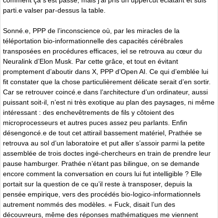
parti.e valser par-dessus la table.
Sonné.e, PPP de l’inconscience où, par les miracles de la
téléportation bio-informationnelle des capacités cérébrales
transposées en procédures efficaces, iel se retrouva au cœur du
Neuralink d’Elon Musk. Par cette grâce, et tout en évitant
promptement d’aboutir dans X, PPP d’Open AI. Ce qui d’emblée lui
fit constater que la chose particulièrement délicate serait d’en sortir.
Car se retrouver coincé.e dans l’architecture d’un ordinateur, aussi
puissant soit-il, n’est ni très exotique au plan des paysages, ni même
intéressant : des enchevêtrements de fils y côtoient des
microprocesseurs et autres puces assez peu parlants. Enfin
désengoncé.e de tout cet attirail bassement matériel, Prathée se
retrouva au sol d’un laboratoire et put aller s’assoir parmi la petite
assemblée de trois doctes ingé-chercheurs en train de prendre leur
pause hamburger. Prathée n’étant pas bilingue, on se demande
encore comment la conversation en cours lui fut intelligible ? Elle
portait sur la question de ce qu’il reste à transposer, depuis la
pensée empirique, vers des procédés bio-logico-informationnels
autrement nommés des modèles. « Fuck, disait l’un des
découvreurs, même des réponses mathématiques me viennent