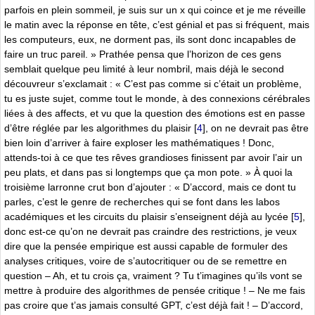
parfois en plein sommeil, je suis sur un x qui coince et je me réveille
le matin avec la réponse en tête, c’est génial et pas si fréquent, mais
les computeurs, eux, ne dorment pas, ils sont donc incapables de
faire un truc pareil. » Prathée pensa que l’horizon de ces gens
semblait quelque peu limité à leur nombril, mais déjà le second
découvreur s’exclamait : « C’est pas comme si c’était un problème,
tu es juste sujet, comme tout le monde, à des connexions cérébrales
liées à des affects, et vu que la question des émotions est en passe
d’être réglée par les algorithmes du plaisir
[
4
]
, on ne devrait pas être
bien loin d’arriver à faire exploser les mathématiques ! Donc,
attends-toi à ce que tes rêves grandioses finissent par avoir l’air un
peu plats, et dans pas si longtemps que ça mon pote. » À quoi la
troisième larronne crut bon d’ajouter : « D’accord, mais ce dont tu
parles, c’est le genre de recherches qui se font dans les labos
académiques et les circuits du plaisir s’enseignent déjà au lycée
[
5
]
,
donc est-ce qu’on ne devrait pas craindre des restrictions, je veux
dire que la pensée empirique est aussi capable de formuler des
analyses critiques, voire de s’autocritiquer ou de se remettre en
question – Ah, et tu crois ça, vraiment ? Tu t’imagines qu’ils vont se
mettre à produire des algorithmes de pensée critique ! – Ne me fais
pas croire que t’as jamais consulté GPT, c’est déjà fait ! – D’accord,