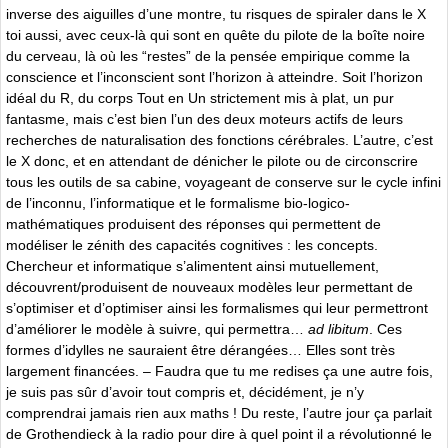
inverse des aiguilles d’une montre, tu risques de spiraler dans le X
toi aussi, avec ceux-là qui sont en quête du pilote de la boîte noire
du cerveau, là où les “restes” de la pensée empirique comme la
conscience et l’inconscient sont l’horizon à atteindre. Soit l’horizon
idéal du R, du corps Tout en Un strictement mis à plat, un pur
fantasme, mais c’est bien l’un des deux moteurs actifs de leurs
recherches de naturalisation des fonctions cérébrales. L’autre, c’est
le X donc, et en attendant de dénicher le pilote ou de circonscrire
tous les outils de sa cabine, voyageant de conserve sur le cycle infini
de l’inconnu, l’informatique et le formalisme bio-logico-
mathématiques produisent des réponses qui permettent de
modéliser le zénith des capacités cognitives : les concepts.
Chercheur et informatique s’alimentent ainsi mutuellement,
découvrent/produisent de nouveaux modèles leur permettant de
s’optimiser et d’optimiser ainsi les formalismes qui leur permettront
d’améliorer le modèle à suivre, qui permettra…
ad libitum
. Ces
formes d’idylles ne sauraient être dérangées… Elles sont très
largement financées. – Faudra que tu me redises ça une autre fois,
je suis pas sûr d’avoir tout compris et, décidément, je n’y
comprendrai jamais rien aux maths ! Du reste, l’autre jour ça parlait
de Grothendieck à la radio pour dire à quel point il a révolutionné le