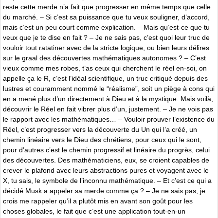
reste cette merde n’a fait que progresser en même temps que celle
du marché. – Si c’est sa puissance que tu veux souligner, d’accord,
mais c’est un peu court comme explication. – Mais qu’est-ce que tu
veux que je te dise en fait ? – Je ne sais pas, c’est quoi leur truc de
vouloir tout ratatiner avec de la stricte logique, ou bien leurs délires
sur le graal des découvertes mathématiques autonomes ? – C’est
vieux comme mes robes, t’as ceux qui cherchent le réel en-soi, on
appelle ça le R, c’est l’idéal scientifique, un truc critiqué depuis des
lustres et couramment nommé le “réalisme”, soit un piège à cons qui
en a mené plus d’un directement à Dieu et à la mystique. Mais voilà,
découvrir le Réel en fait vibrer plus d’un, justement. – Je ne vois pas
le rapport avec les mathématiques… – Vouloir prouver l’existence du
Réel, c’est progresser vers la découverte du Un qui l’a créé, un
chemin linéaire vers le Dieu des chrétiens, pour ceux qui le sont,
pour d’autres c’est le chemin progressif et linéaire du progrès, celui
des découvertes. Des mathématiciens, eux, se croient capables de
crever le plafond avec leurs abstractions pures et voyagent avec le
X, tu sais, le symbole de l’inconnu mathématique. – Et c’est ce qui a
décidé Musk a appeler sa merde comme ça ? – Je ne sais pas, je
crois me rappeler qu’il a plutôt mis en avant son goût pour les
choses globales, le fait que c’est une application tout-en-un