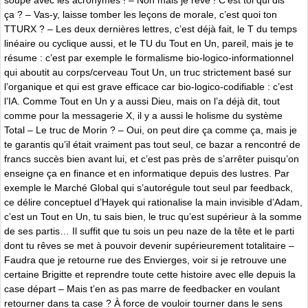
ça ? – Vas-y, laisse tomber les leçons de morale, c’est quoi ton
TTURX ? – Les deux dernières lettres, c’est déjà fait, le T du temps
linéaire ou cyclique aussi, et le TU du Tout en Un, pareil, mais je te
résume : c’est par exemple le formalisme bio-logico-informationnel
qui aboutit au corps/cerveau Tout Un, un truc strictement basé sur
l’organique et qui est grave efficace car bio-logico-codifiable : c’est
l’IA. Comme Tout en Un y a aussi Dieu, mais on l’a déjà dit, tout
comme pour la messagerie X, il y a aussi le holisme du système
Total – Le truc de Morin ? – Oui, on peut dire ça comme ça, mais je
te garantis qu’il était vraiment pas tout seul, ce bazar a rencontré de
francs succès bien avant lui, et c’est pas près de s’arrêter puisqu’on
enseigne ça en finance et en informatique depuis des lustres. Par
exemple le Marché Global qui s’autorégule tout seul par feedback,
ce délire conceptuel d’Hayek qui rationalise la main invisible d’Adam,
c’est un Tout en Un, tu sais bien, le truc qu’est supérieur à la somme
de ses partis… Il suffit que tu sois un peu naze de la tête et le parti
dont tu rêves se met à pouvoir devenir supérieurement totalitaire –
Faudra que je retourne rue des Envierges, voir si je retrouve une
certaine Brigitte et reprendre toute cette histoire avec elle depuis la
case départ – Mais t’en as pas marre de feedbacker en voulant
retourner dans ta case ? À force de vouloir tourner dans le sens