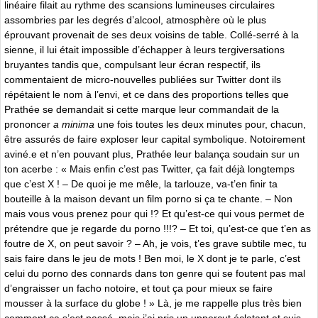
linéaire filait au rythme des scansions lumineuses circulaires
assombries par les degrés d’alcool, atmosphère où le plus
éprouvant provenait de ses deux voisins de table. Collé-serré à la
sienne, il lui était impossible d’échapper à leurs tergiversations
bruyantes tandis que, compulsant leur écran respectif, ils
commentaient de micro-nouvelles publiées sur Twitter dont ils
répétaient le nom à l’envi, et ce dans des proportions telles que
Prathée se demandait si cette marque leur commandait de la
prononcer
a minima
une fois toutes les deux minutes pour, chacun,
être assurés de faire exploser leur capital symbolique. Notoirement
aviné.e et n’en pouvant plus, Prathée leur balança soudain sur un
ton acerbe : « Mais enfin c’est pas Twitter, ça fait déjà longtemps
que c’est X ! – De quoi je me mêle, la tarlouze, va-t’en finir ta
bouteille à la maison devant un film porno si ça te chante. – Non
mais vous vous prenez pour qui !? Et qu’est-ce qui vous permet de
prétendre que je regarde du porno !!!? – Et toi, qu’est-ce que t’en as
foutre de X, on peut savoir ? – Ah, je vois, t’es grave subtile mec, tu
sais faire dans le jeu de mots ! Ben moi, le X dont je te parle, c’est
celui du porno des connards dans ton genre qui se foutent pas mal
d’engraisser un facho notoire, et tout ça pour mieux se faire
mousser à la surface du globe ! » Là, je me rappelle plus très bien
comment ça s’est passé, mais j’ai pris un uppercut éclatant et suis