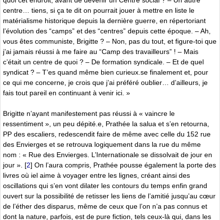
centre… tiens, si ça te dit on pourrait jouer à mettre en liste le
matérialisme historique depuis la dernière guerre, en répertoriant
l’évolution des “camps” et des “centres” depuis cette époque. – Ah,
vous êtes communiste, Brigitte ? – Non, pas du tout, et figure-toi que
j’ai jamais réussi à me faire au “Camp des travailleurs” ! – Mais
c’était un centre de quoi ? – De formation syndicale. – Et de quel
syndicat ? – T’es quand même bien curieux.se finalement et, pour
ce qui me concerne, je crois que j’ai préféré oublier… d’ailleurs, je
fais tout pareil en continuant à venir ici. »
Brigitte n’ayant manifestement pas réussi à « vaincre le
ressentiment », un peu dépité.e, Prathée la salua et s’en retourna,
PP des escaliers, redescendit faire de même avec celle du 152 rue
des Envierges et se retrouva logiquement dans la rue du même
nom : « Rue des Envierges. L’Internationale se dissolvait de jour en
jour ».
[
2
]
On l’aura compris, Prathée pousse également la porte des
livres où iel aime à voyager entre les lignes, créant ainsi des
oscillations qui s’en vont dilater les contours du temps enfin grand
ouvert sur la possibilité de retisser les liens de l’amitié jusqu’au cœur
de l’éther des disparus, même de ceux que l’on n’a pas connus et
dont la nature, parfois, est de pure fiction, tels ceux-là qui, dans les