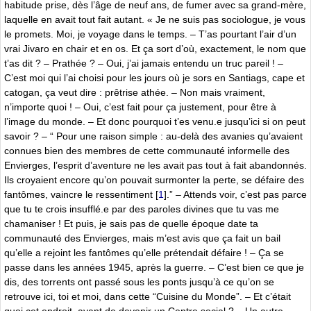
habitude prise, dès l’âge de neuf ans, de fumer avec sa grand-mère,
laquelle en avait tout fait autant. « Je ne suis pas sociologue, je vous
le promets. Moi, je voyage dans le temps. – T’as pourtant l’air d’un
vrai Jivaro en chair et en os. Et ça sort d’où, exactement, le nom que
t’as dit ? – Prathée ? – Oui, j’ai jamais entendu un truc pareil ! –
C’est moi qui l’ai choisi pour les jours où je sors en Santiags, cape et
catogan, ça veut dire : prêtrise athée. – Non mais vraiment,
n’importe quoi ! – Oui, c’est fait pour ça justement, pour être à
l’image du monde. – Et donc pourquoi t’es venu.e jusqu’ici si on peut
savoir ? – “ Pour une raison simple : au-delà des avanies qu’avaient
connues bien des membres de cette communauté informelle des
Envierges, l’esprit d’aventure ne les avait pas tout à fait abandonnés.
Ils croyaient encore qu’on pouvait surmonter la perte, se défaire des
fantômes, vaincre le ressentiment
[
1
]
.” – Attends voir, c’est pas parce
que tu te crois insufflé.e par des paroles divines que tu vas me
chamaniser ! Et puis, je sais pas de quelle époque date ta
communauté des Envierges, mais m’est avis que ça fait un bail
qu’elle a rejoint les fantômes qu’elle prétendait défaire ! – Ça se
passe dans les années 1945, après la guerre. – C’est bien ce que je
dis, des torrents ont passé sous les ponts jusqu’à ce qu’on se
retrouve ici, toi et moi, dans cette “Cuisine du Monde”. – Et c’était
quoi cet endroit, avant de devenir un Centre social ? – Un autre