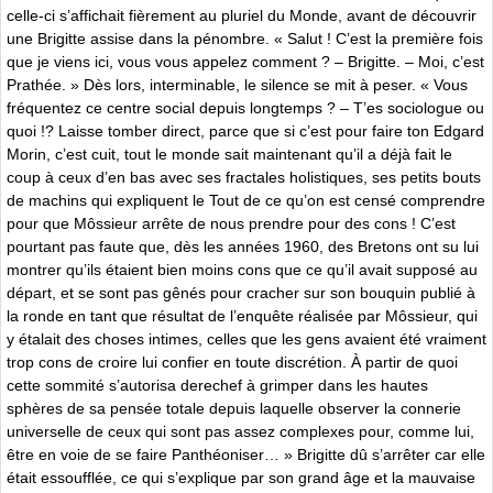
celle-ci s’affichait fièrement au pluriel du Monde, avant de découvrir
une Brigitte assise dans la pénombre. « Salut ! C’est la première fois
que je viens ici, vous vous appelez comment ? – Brigitte. – Moi, c’est
Prathée. » Dès lors, interminable, le silence se mit à peser. « Vous
fréquentez ce centre social depuis longtemps ? – T’es sociologue ou
quoi !? Laisse tomber direct, parce que si c’est pour faire ton Edgard
Morin, c’est cuit, tout le monde sait maintenant qu’il a déjà fait le
coup à ceux d’en bas avec ses fractales holistiques, ses petits bouts
de machins qui expliquent le Tout de ce qu’on est censé comprendre
pour que Môssieur arrête de nous prendre pour des cons ! C’est
pourtant pas faute que, dès les années 1960, des Bretons ont su lui
montrer qu’ils étaient bien moins cons que ce qu’il avait supposé au
départ, et se sont pas gênés pour cracher sur son bouquin publié à
la ronde en tant que résultat de l’enquête réalisée par Môssieur, qui
y étalait des choses intimes, celles que les gens avaient été vraiment
trop cons de croire lui confier en toute discrétion. À partir de quoi
cette sommité s’autorisa derechef à grimper dans les hautes
sphères de sa pensée totale depuis laquelle observer la connerie
universelle de ceux qui sont pas assez complexes pour, comme lui,
être en voie de se faire Panthéoniser… » Brigitte dû s’arrêter car elle
était essoufflée, ce qui s’explique par son grand âge et la mauvaise