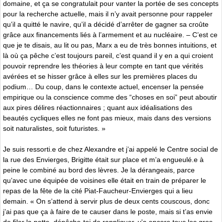
domaine, et ça se congratulait pour vanter la portée de ses concepts
pour la recherche actuelle, mais il n’y avait personne pour rappeler
qu’il a quitté le navire, qu’il a décidé d’arrêter de gagner sa croûte
grâce aux financements liés à l’armement et au nucléaire. – C’est ce
que je te disais, au lit ou pas, Marx a eu de très bonnes intuitions, et
là où ça pêche c’est toujours pareil, c’est quand il y en a qui croient
pouvoir reprendre les théories à leur compte en tant que vérités
avérées et se hisser grâce à elles sur les premières places du
podium… Du coup, dans le contexte actuel, encenser la pensée
empirique ou la conscience comme des “choses en soi” peut aboutir
aux pires délires réactionnaires ; quant aux idéalisations des
beautés cycliques elles ne font pas mieux, mais dans des versions
soit naturalistes, soit futuristes. »
Je suis ressorti.e de chez Alexandre et j’ai appelé le Centre social de
la rue des Envierges, Brigitte était sur place et m’a engueulé.e à
peine le combiné au bord des lèvres. Je la dérangeais, parce
qu’avec une équipée de voisines elle était en train de préparer le
repas de la fête de la cité Piat-Faucheur-Envierges qui a lieu
demain. « On s’attend à servir plus de deux cents couscous, donc
j’ai pas que ça à faire de te causer dans le poste, mais si t’as envie
de filer la patte, dépêche-toi de rappliquer, y’a encore tous les gros