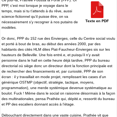
PPP, c’est moi lorsque je voyage dans le
temps, mais si tu t’attends à du rêve, aussi
science-fictionnel qu’il puisse être, on va
Texte en PDF
nécessairement s’y recogner à nos putains de
modèles.
Or donc, PPP du 152 rue des Envierges, celle du Centre social voulu
et porté à bout de bras, au début des années 2000, par des
habitants des cités HLM dites Piat-Faucheur-Envierges sis sur les
hauteurs de Belleville. Une fois entré.e, et puisqu’il n’y avait
personne dans le hall en cette heure déjà tardive, PPP du bureau
directorial où siège donc un directeur dont la fonction principale est
de rechercher des financements et, par curiosité, PPP de son
écran : il y travaillait en mode projet, remplissant les cases d’un
générique OSTMP (objectif, stratégie, tactique, moyens,
programmation), une merde systémique devenue systématique au
boulot. Fuck ! Même dans le social on raisonne désormais à la façon
des multinationales, pensa Prathée qui, dépité.e, ressortit du bureau
et PP des escaliers donnant accès à l’étage.
Débouchant directement dans une vaste cuisine, Prathée vit que