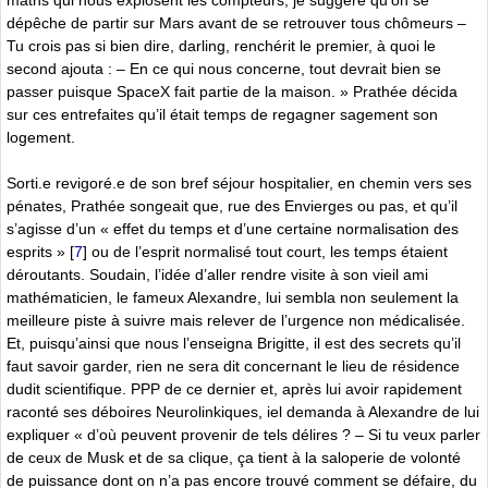
dépêche de partir sur Mars avant de se retrouver tous chômeurs –
Tu crois pas si bien dire, darling, renchérit le premier, à quoi le
second ajouta : – En ce qui nous concerne, tout devrait bien se
passer puisque SpaceX fait partie de la maison. » Prathée décida
sur ces entrefaites qu’il était temps de regagner sagement son
logement.
Sorti.e revigoré.e de son bref séjour hospitalier, en chemin vers ses
pénates, Prathée songeait que, rue des Envierges ou pas, et qu’il
s’agisse d’un « effet du temps et d’une certaine normalisation des
esprits »
[
7
]
ou de l’esprit normalisé tout court, les temps étaient
déroutants. Soudain, l’idée d’aller rendre visite à son vieil ami
mathématicien, le fameux Alexandre, lui sembla non seulement la
meilleure piste à suivre mais relever de l’urgence non médicalisée.
Et, puisqu’ainsi que nous l’enseigna Brigitte, il est des secrets qu’il
faut savoir garder, rien ne sera dit concernant le lieu de résidence
dudit scientifique. PPP de ce dernier et, après lui avoir rapidement
raconté ses déboires Neurolinkiques, iel demanda à Alexandre de lui
expliquer « d’où peuvent provenir de tels délires ? – Si tu veux parler
de ceux de Musk et de sa clique, ça tient à la saloperie de volonté
de puissance dont on n’a pas encore trouvé comment se défaire, du