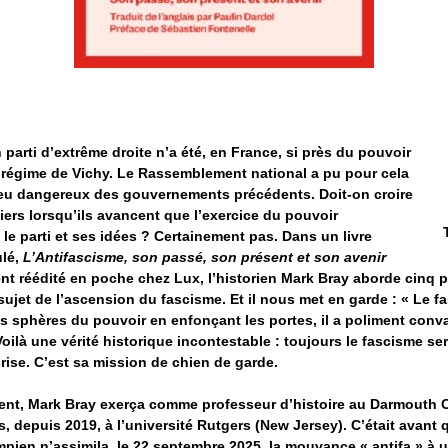
 parti d’extrême droite n’a été, en France, si près du pouvoir
u régime de Vichy. Le Rassemblement national a pu pour cela
jeu dangereux des gouvernements précédents. Doit-on croire
iers lorsqu’ils avancent que l’exercice du pouvoir
t le parti et ses idées ? Certainement pas. Dans un livre
ulé,
L’Antifascisme, son passé, son présent et son avenir
nt réédité en poche chez Lux, l’historien Mark Bray aborde cinq 
ujet de l’ascension du fascisme. Et il nous met en garde : « Le f
s sphères du pouvoir en enfonçant les portes, il a poliment conv
 Voilà une vérité historique incontestable : toujours le fascisme se
rise. C’est sa mission de chien de garde.
nt, Mark Bray exerça comme professeur d’histoire au Darmouth 
, depuis 2019, à l’université Rutgers (New Jersey). C’était avant 
umpien n’assimila, le 22 septembre 2025, la mouvance « antifa » 