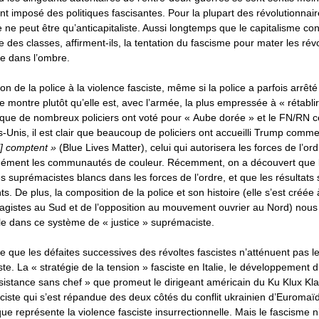
 imposé des politiques fascisantes. Pour la plupart des révolutionnair
e ne peut être qu’anticapitaliste. Aussi longtemps que le capitalisme co
te des classes, affirment-ils, la tentation du fascisme pour mater les rév
ie dans l’ombre.
on de la police à la violence fasciste, même si la police a parfois arrêt
ire montre plutôt qu’elle est, avec l’armée, la plus empressée à « rétablir
 que de nombreux policiers ont voté pour « Aube dorée » et le FN/RN c
-Unis, il est clair que beaucoup de policiers ont accueilli Trump comme
i] comptent »
(Blue Lives Matter), celui qui autorisera les forces de l’ord
ément les communautés de couleur. Récemment, on a découvert que l
 des suprémacistes blancs dans les forces de l’ordre, et que les résultats
s. De plus, la composition de la police et son histoire (elle s’est créée 
avagistes au Sud et de l’opposition au mouvement ouvrier au Nord) nou
le dans ce système de « justice » suprémaciste.
re que les défaites successives des révoltes fascistes n’atténuent pas l
iste. La « stratégie de la tension » fasciste en Italie, le développement 
ésistance sans chef » que promeut le dirigeant américain du Ku Klux Kl
sciste qui s’est répandue des deux côtés du conflit ukrainien d’Euromaï
ue représente la violence fasciste insurrectionnelle. Mais le fascisme 