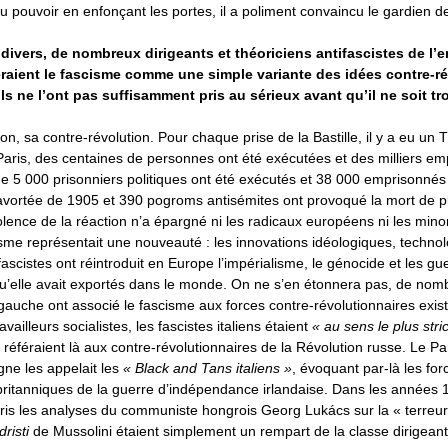
 pouvoir en enfonçant les portes, il a poliment convaincu le gardien de 
divers, de nombreux dirigeants et théoriciens antifascistes de l’e
raient le fascisme comme une simple variante des idées contre-r
 Ils ne l’ont pas suffisamment pris au sérieux avant qu’il ne soit tr
on, sa contre-révolution. Pour chaque prise de la Bastille, il y a eu un
ris, des centaines de personnes ont été exécutées et des milliers em
e 5 000 prisonniers politiques ont été exécutés et 38 000 emprisonnés
 avortée de 1905 et 390 pogroms antisémites ont provoqué la mort de p
lence de la réaction n’a épargné ni les radicaux européens ni les minor
isme représentait une nouveauté : les innovations idéologiques, techno
ascistes ont réintroduit en Europe l’impérialisme, le génocide et les gu
qu’elle avait exportés dans le monde. On ne s’en étonnera pas, de nom
auche ont associé le fascisme aux forces contre-révolutionnaires exist
vailleurs socialistes, les fascistes italiens étaient
« au sens le plus str
e référaient là aux contre-révolutionnaires de la Révolution russe. Le P
ne les appelait les
« Black and Tans italiens »
, évoquant par-là les for
 britanniques de la guerre d’indépendance irlandaise. Dans les années 
pris les analyses du communiste hongrois Georg Lukács sur la « terreu
risti
de Mussolini étaient simplement un rempart de la classe dirigeant