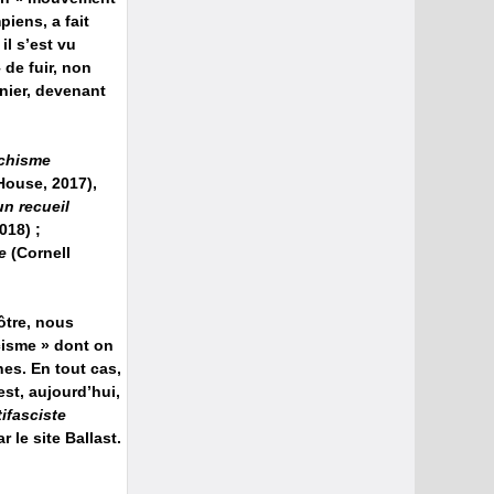
piens, a fait
il s’est vu
 de fuir, non
rnier, devenant
rchisme
House, 2017),
un recueil
018) ;
e
(Cornell
ôtre, nous
scisme » dont on
es. En tout cas,
est, aujourd’hui,
tifasciste
r le site Ballast.