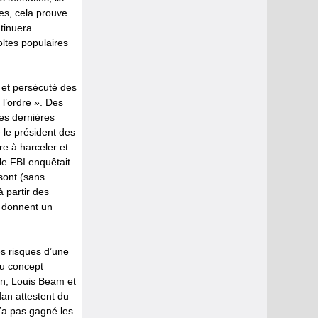
es, cela prouve
ntinuera
oltes populaires
é et persécuté des
 l’ordre ». Des
es dernières
 le président des
re à harceler et
e FBI enquêtait
 sont (sans
à partir des
s donnent un
es risques d’une
du concept
an, Louis Beam et
dan attestent du
n’a pas gagné les