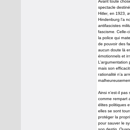
Avant toute chose
spectacle destiné
Hitler, en 1923, 
Hindenburg l’a no
antifascistes milit
fascisme. Celle-ci
la police qui mate
de pouvoir des fa
aucun doute là e
émotionnels et i
L’argumentation p
mais son efficacit
rationalité n’a ar
malheureusement 
Ainsi n’est-il pa
comme rempart au 
élites politiques
elles se sont tou
protéger la propr
pour sauver le sy
son destin. Quand