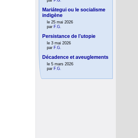
par
F.G.
Mariátegui ou le socialisme
indigène
le 25 mai 2026
par
F.G.
Persistance de l’utopie
le 3 mai 2026
par
F.G.
Décadence et aveuglements
le 5 mars 2026
par
F.G.