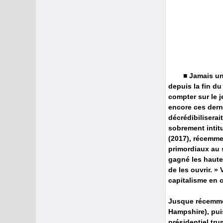
■ Jamais un
depuis la fin d
compter sur le 
encore ces dern
décrédibiliserai
sobrement intit
(2017), récemme
primordiaux au s
gagné les haute
de les ouvrir. »
capitalisme en c
Jusque récemme
Hampshire), puis
présidentiel tr