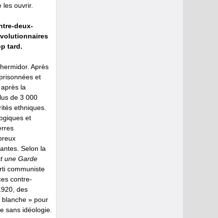
les ouvrir.
ntre-deux-
évolutionnaires
op tard.
 Thermidor. Après
prisonnées et
 après la
lus de 3 000
ités ethniques.
logiques et
erres
breux
antes. Selon la
ict une Garde
arti communiste
ces contre-
1920, des
r blanche » pour
e sans idéologie.