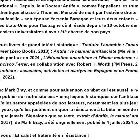
national ». Depuis, le « Docteur Antifa », comme l’appellent les trum
thentique chasse à l’homme. Menacé de mort par l’extrême droite, 
t sa famille – son épouse Yersenia Barragan et leurs deux enfants –
es États-Unis pour l’Espagne où il réside depuis le 10 octobre de
remiers universitaires à avoir été chassé de son pays.
urs livres de grand intérêt historique :
Traduire l’anarchie : l’ana
reet
(Zero Books, 2013) ;
Antifa : le manuel antifasciste
(Melville 
ais par Lux en 2024 ;
L’Éducation anarchiste et l’École moderne : 
ancisco Ferrer
, en collaboration avec Robert H. Worth (PM Press, 2
archiste : assassins, activistes et martyrs en Espagne et en Franc
, 2022).
vec Mark Bray, et comme pour saluer son combat qui est aussi le n
publier sur notre site ces « cinq leçons historiques sur l’antifa
’elles seront appréciées de nos lecteurs, notamment les plus jeun
nos yeux, qu’elles justifient en quoi la résistance à la bête immonde 
que jamais. Signalons que ce texte, extrait d’
Antifa, le manuel an
2017), de Mark Bray, a été originellement publié le 4 juillet 2024 pa
vous ! Et salut et fraternité en résistance !