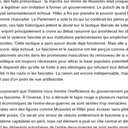
, des faits primordiaux : la marche sur Rome de Mussolini était uniqu
 à légitimer son invitation à former un gouvernement. Le putsch de la 
avait lamentablement échoué. Hitler a fini par prendre le pouvoir quand 
mmé chancelier. Le Parlement a voté la loi qui lui conférait les pleins p
ants, ces faits historiques jettent le doute sur la tactique libérale de lutt
 enjoint principalement à croire au débat raisonné qui annihilerait les i
rait la violence fasciste et aux institutions parlementaires qui empêcher
scistes. Cette tactique a sans aucun doute déjà fonctionné. Mais elle a
ncore, déjà échoué. Le fascisme et le nazisme ont été perçus comme 
rrationnels ancrés dans les promesses masculines du renouveau de la v
olitique est toujours nécessaire pour attirer la base populaire potentiel
é disparaît dès qu’elle se frotte à des idéologies qui refusent tout débat
rêté ni les nazis ni les fascistes. La raison est encore indispensable, mais
pas d’un point de vue antifasciste.
s surprenant que l’histoire nous montre l’inefficience du gouvernement p
fascisme. À l’inverse, il lui a déroulé le tapis rouge à plusieurs repri
 et économiques de l’entre-deux-guerres se sont senties trop menacées p
rnées vers des figures comme Mussolini et Hitler pour écraser sans pitié 
iété privée. Ce serait une erreur de réduire entièrement le fascisme à 
stème capitaliste en péril, mais cet élément a joué un rôle central et d
 les dirigeants autoritaires de l’entre-deux-guerres se sont sentis moi