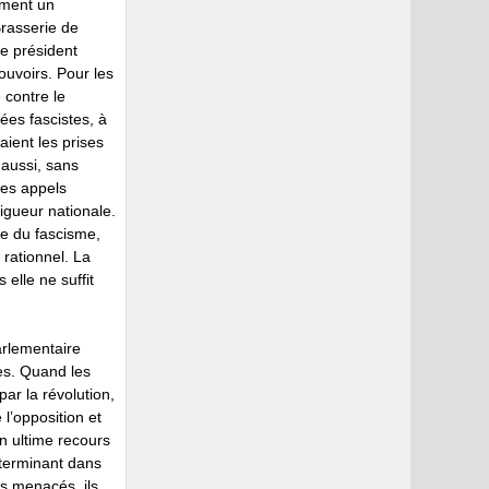
ement un
Brasserie de
le président
ouvoirs. Pour les
e contre le
dées fascistes, à
aient les prises
 aussi, sans
des appels
igueur nationale.
le du fascisme,
 rationnel. La
 elle ne suffit
arlementaire
ses. Quand les
ar la révolution,
l’opposition et
un ultime recours
éterminant dans
ns menacés, ils