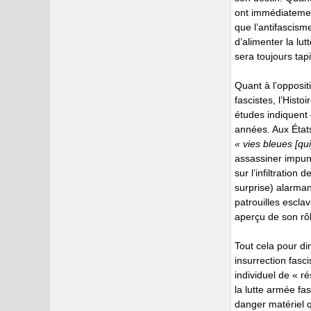
ont immédiatement
que l’antifascism
d’alimenter la lut
sera toujours tap
Quant à l’oppositi
fascistes, l’Histo
études indiquent
années. Aux États
« vies bleues [qu
assassiner impun
sur l’infiltration
surprise) alarmant
patrouilles escl
aperçu de son rô
Tout cela pour di
insurrection fasc
individuel de « r
la lutte armée fa
danger matériel q