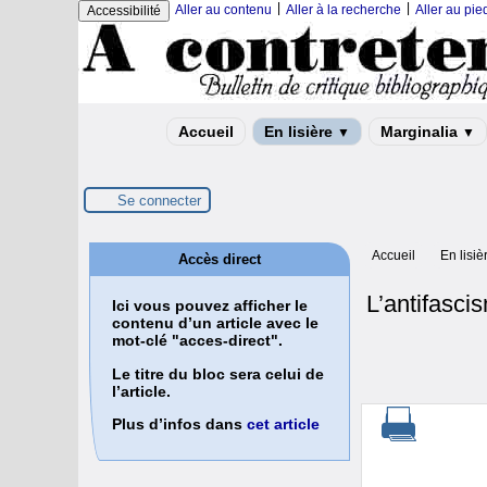
|
|
Aller au contenu
Aller à la recherche
Aller au pi
Accessibilité
Accueil
En lisière
Marginalia
▼
▼
Se connecter
Accueil
En lisiè
Accès direct
L’antifasci
Ici vous pouvez afficher le
contenu d’un article avec le
mot-clé "acces-direct".
Le titre du bloc sera celui de
l’article.
Plus d’infos dans
cet article