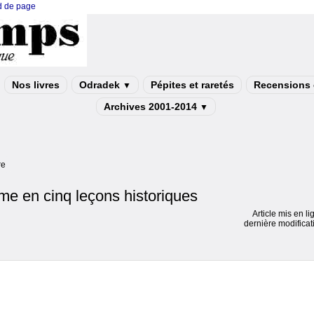
ed de page
Nos livres
Odradek
Pépites et raretés
Recensions e
▼
Archives 2001-2014
▼
re
sme en cinq leçons historiques
Article mis en li
dernière modifica