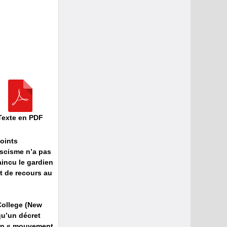
Texte en PDF
points
ascisme n’a pas
aincu le gardien
rt de recours au
College (New
qu’un décret
à un « mouvement