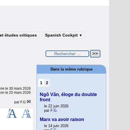
t études critiques
Spanish Cockpit
▼
Dans la même rubrique
1
2
gne le
30 mars 2026
tion le 25 mars 2026
Ngô Văn, éloge du double
front
par
F.G.
le 22 juin 2026
par
F.G.
Marx va avoir raison
le 14 juin 2026