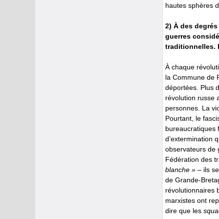
hautes sphères du
2) À des degrés 
guerres considé
traditionnelles.
À chaque révoluti
la Commune de Pa
déportées. Plus d
révolution russe
personnes. La vio
Pourtant, le fasc
bureaucratiques f
d’extermination 
observateurs de g
Fédération des tra
blanche »
– ils s
de Grande-Bretag
révolutionnaires
marxistes ont re
dire que les
squad