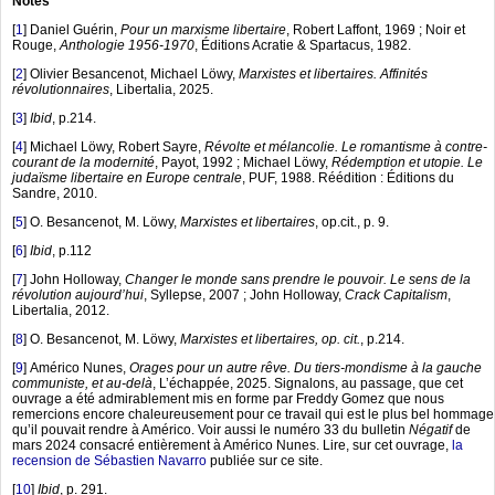
Notes
[
1
]
Daniel Guérin,
Pour un marxisme libertaire
, Robert Laffont, 1969 ; Noir et
Rouge,
Anthologie 1956-1970
, Éditions Acratie & Spartacus, 1982.
[
2
]
Olivier Besancenot, Michael Löwy,
Marxistes et libertaires. Affinités
révolutionnaires
, Libertalia, 2025.
[
3
]
Ibid
, p.214.
[
4
]
Michael Löwy, Robert Sayre,
Révolte et mélancolie. Le romantisme à contre-
courant de la modernité
, Payot, 1992 ; Michael Löwy,
Rédemption et utopie. Le
judaïsme libertaire en Europe centrale
, PUF, 1988. Réédition : Éditions du
Sandre, 2010.
[
5
]
O. Besancenot, M. Löwy,
Marxistes et libertaires
, op.cit., p. 9.
[
6
]
Ibid
, p.112
[
7
]
John Holloway,
Changer le monde sans prendre le pouvoir. Le sens de la
révolution aujourd’hui
, Syllepse, 2007 ; John Holloway,
Crack Capitalism
,
Libertalia, 2012.
[
8
]
O. Besancenot, M. Löwy,
Marxistes et libertaires, op. cit.
, p.214.
[
9
]
Américo Nunes,
Orages pour un autre rêve. Du tiers-mondisme à la gauche
communiste, et au-delà
, L’échappée, 2025. Signalons, au passage, que cet
ouvrage a été admirablement mis en forme par Freddy Gomez que nous
remercions encore chaleureusement pour ce travail qui est le plus bel hommage
qu’il pouvait rendre à Américo. Voir aussi le numéro 33 du bulletin
Négatif
de
mars 2024 consacré entièrement à Américo Nunes. Lire, sur cet ouvrage,
la
recension de Sébastien Navarro
publiée sur ce site.
[
10
]
Ibid
, p. 291.