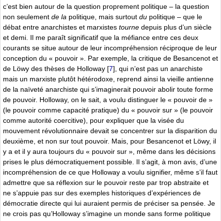
c’est bien autour de la question proprement politique – la question
non seulement
de la
politique, mais surtout
du
politique – que le
débat entre anarchistes et marxistes
tourne
depuis plus d’un siècle
et demi. Il me paraît significatif que la méfiance entre ces deux
courants se situe autour de leur incompréhension réciproque de leur
conception du « pouvoir ». Par exemple, la critique de Besancenot et
de Löwy des thèses de Holloway
[
7
]
, qui n’est pas un anarchiste
mais un marxiste plutôt hétérodoxe, reprend ainsi la vieille antienne
de la naïveté anarchiste qui s’imaginerait pouvoir abolir toute forme
de pouvoir. Holloway, on le sait, a voulu distinguer le « pouvoir de »
(le pouvoir comme capacité pratique) du « pouvoir sur » (le pouvoir
comme autorité coercitive), pour expliquer que la visée du
mouvement révolutionnaire devait se concentrer sur la disparition du
deuxième, et non sur tout pouvoir. Mais, pour Besancenot et Löwy, il
y a et il y aura toujours du « pouvoir sur », même dans les décisions
prises le plus démocratiquement possible. Il s’agit, à mon avis, d’une
incompréhension de ce que Holloway a voulu signifier, même s’il faut
admettre que sa réflexion sur le pouvoir reste par trop abstraite et
ne s’appuie pas sur des exemples historiques d’expériences de
démocratie directe qui lui auraient permis de préciser sa pensée. Je
ne crois pas qu’Holloway s’imagine un monde sans forme politique