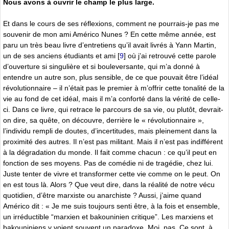
Nous avons à ouvrir le champ le plus large.
Et dans le cours de ses réflexions, comment ne pourrais-je pas me
souvenir de mon ami Américo Nunes ? En cette même année, est
paru un très beau livre d’entretiens qu’il avait livrés à Yann Martin,
un de ses anciens étudiants et ami
[
9
]
où j’ai retrouvé cette parole
d’ouverture si singulière et si bouleversante, qui m’a donné à
entendre un autre son, plus sensible, de ce que pouvait être l’idéal
révolutionnaire – il n’était pas le premier à m’offrir cette tonalité de la
vie au fond de cet idéal, mais il m’a conforté dans la vérité de celle-
ci. Dans ce livre, qui retrace le parcours de sa vie, ou plutôt, devrait-
on dire, sa quête, on découvre, derrière le « révolutionnaire »,
l’individu rempli de doutes, d’incertitudes, mais pleinement dans la
proximité des autres. Il n’est pas militant. Mais il n’est pas indifférent
à la dégradation du monde. Il fait comme chacun : ce qu’il peut en
fonction de ses moyens. Pas de comédie ni de tragédie, chez lui.
Juste tenter de vivre et transformer cette vie comme on le peut. On
en est tous là. Alors ? Que veut dire, dans la réalité de notre vécu
quotidien, d’être marxiste ou anarchiste ? Aussi, j’aime quand
Américo dit : « Je me suis toujours senti être, à la fois et ensemble,
un irréductible “marxien et bakouninien critique”. Les marxiens et
bakouniniens y voient souvent un paradoxe. Moi, pas. Ce sont, à