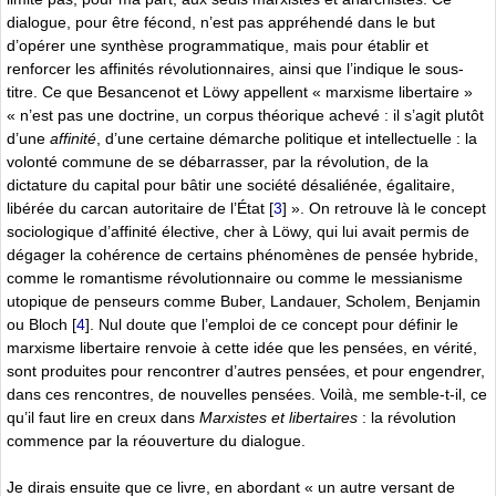
dialogue, pour être fécond, n’est pas appréhendé dans le but
d’opérer une synthèse programmatique, mais pour établir et
renforcer les affinités révolutionnaires, ainsi que l’indique le sous-
titre. Ce que Besancenot et Löwy appellent « marxisme libertaire »
« n’est pas une doctrine, un corpus théorique achevé : il s’agit plutôt
d’une
affinité
, d’une certaine démarche politique et intellectuelle : la
volonté commune de se débarrasser, par la révolution, de la
dictature du capital pour bâtir une société désaliénée, égalitaire,
libérée du carcan autoritaire de l’État
[
3
]
». On retrouve là le concept
sociologique d’affinité élective, cher à Löwy, qui lui avait permis de
dégager la cohérence de certains phénomènes de pensée hybride,
comme le romantisme révolutionnaire ou comme le messianisme
utopique de penseurs comme Buber, Landauer, Scholem, Benjamin
ou Bloch
[
4
]
. Nul doute que l’emploi de ce concept pour définir le
marxisme libertaire renvoie à cette idée que les pensées, en vérité,
sont produites pour rencontrer d’autres pensées, et pour engendrer,
dans ces rencontres, de nouvelles pensées. Voilà, me semble-t-il, ce
qu’il faut lire en creux dans
Marxistes et libertaires
: la révolution
commence par la réouverture du dialogue.
Je dirais ensuite que ce livre, en abordant « un autre versant de