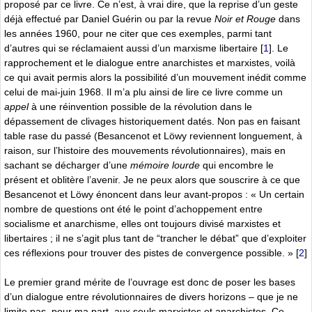
proposé par ce livre. Ce n’est, à vrai dire, que la reprise d’un geste
déjà effectué par Daniel Guérin ou par la revue
Noir et Rouge
dans
les années 1960, pour ne citer que ces exemples, parmi tant
d’autres qui se réclamaient aussi d’un marxisme libertaire
[
1
]
. Le
rapprochement et le dialogue entre anarchistes et marxistes, voilà
ce qui avait permis alors la possibilité d’un mouvement inédit comme
celui de mai-juin 1968. Il m’a plu ainsi de lire ce livre comme un
appel
à une réinvention possible de la révolution dans le
dépassement de clivages historiquement datés. Non pas en faisant
table rase du passé (Besancenot et Löwy reviennent longuement, à
raison, sur l’histoire des mouvements révolutionnaires), mais en
sachant se décharger d’une
mémoire lourde
qui encombre le
présent et oblitère l’avenir. Je ne peux alors que souscrire à ce que
Besancenot et Löwy énoncent dans leur avant-propos : « Un certain
nombre de questions ont été le point d’achoppement entre
socialisme et anarchisme, elles ont toujours divisé marxistes et
libertaires ; il ne s’agit plus tant de “trancher le débat” que d’exploiter
ces réflexions pour trouver des pistes de convergence possible. »
[
2
]
Le premier grand mérite de l’ouvrage est donc de poser les bases
d’un dialogue entre révolutionnaires de divers horizons – que je ne
limite pas, pour ma part, aux seuls marxistes et anarchistes. Ce