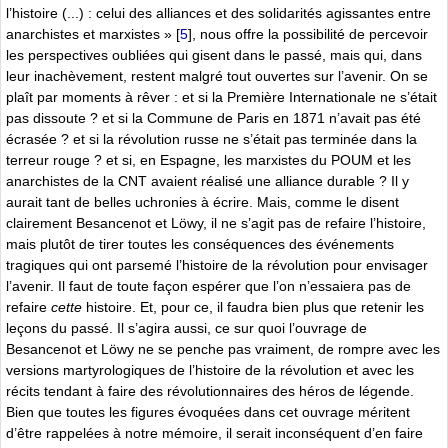
l’histoire (...) : celui des alliances et des solidarités agissantes entre
anarchistes et marxistes »
[
5
]
, nous offre la possibilité de percevoir
les perspectives oubliées qui gisent dans le passé, mais qui, dans
leur inachèvement, restent malgré tout ouvertes sur l’avenir. On se
plaît par moments à rêver : et si la Première Internationale ne s’était
pas dissoute ? et si la Commune de Paris en 1871 n’avait pas été
écrasée ? et si la révolution russe ne s’était pas terminée dans la
terreur rouge ? et si, en Espagne, les marxistes du POUM et les
anarchistes de la CNT avaient réalisé une alliance durable ? Il y
aurait tant de belles uchronies à écrire. Mais, comme le disent
clairement Besancenot et Löwy, il ne s’agit pas de refaire l’histoire,
mais plutôt de tirer toutes les conséquences des événements
tragiques qui ont parsemé l’histoire de la révolution pour envisager
l’avenir. Il faut de toute façon espérer que l’on n’essaiera pas de
refaire
cette
histoire. Et, pour ce, il faudra bien plus que retenir les
leçons du passé. Il s’agira aussi, ce sur quoi l’ouvrage de
Besancenot et Löwy ne se penche pas vraiment, de rompre avec les
versions martyrologiques de l’histoire de la révolution et avec les
récits tendant à faire des révolutionnaires des héros de légende.
Bien que toutes les figures évoquées dans cet ouvrage méritent
d’être rappelées à notre mémoire, il serait inconséquent d’en faire