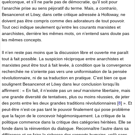
quelconque, et s’il ne parle pas de démocratie, qu’il soit pour
l’anarchie prise au sens péjoratif du terme. Mais,
a contrario
,
Besancenot et Löwy, dans cette critique adressée à Holloway, ne
doivent pas être compris comme des adorateurs de tout pouvoir.
Tout ceci indique seulement qu’entre les courants marxistes et
anarchistes, derrière les mêmes mots, on n’entend sans doute pas
les mêmes concepts.
Il n’en reste pas moins que la discussion libre et ouverte me paraît
tout à fait possible. La suspicion réciproque entre anarchistes et
marxistes peut être tout à fait levée, à condition que la convergence
recherchée ne s’oriente pas vers une uniformisation de la pensée
révolutionnaire, ni de sa traduction en pratique. C’est bien ce que
soulignent Besancenot et Löwy dans leur conclusion lorsqu’ils
affirment : « En fait, il n’existe pas
un seul
marxisme libertaire, mais
une grande diversité de tentatives, plus ou moins réussies, de jeter
des ponts entre les deux grandes traditions révolutionnaires
[
8
]
». Et
peut-être n’est-ce pas tant le pouvoir finalement qui pose problème
que la façon de le concevoir hégémoniquement. La critique de la
politique commence dans la critique des catégories héritées. Elle se
fonde dans la réinvention du dialogue. Reconnaître l’autre dans sa
différence et en faire la richesse des rapports humains, voilà sans