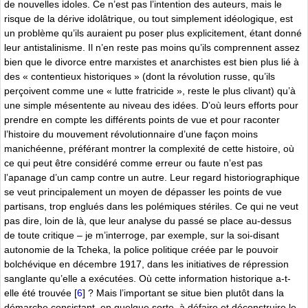
de nouvelles idoles. Ce n’est pas l’intention des auteurs, mais le
risque de la dérive idolâtrique, ou tout simplement idéologique, est
un problème qu’ils auraient pu poser plus explicitement, étant donné
leur antistalinisme. Il n’en reste pas moins qu’ils comprennent assez
bien que le divorce entre marxistes et anarchistes est bien plus lié à
des « contentieux historiques » (dont la révolution russe, qu’ils
perçoivent comme une « lutte fratricide », reste le plus clivant) qu’à
une simple mésentente au niveau des idées. D’où leurs efforts pour
prendre en compte les différents points de vue et pour raconter
l’histoire du mouvement révolutionnaire d’une façon moins
manichéenne, préférant montrer la complexité de cette histoire, où
ce qui peut être considéré comme erreur ou faute n’est pas
l’apanage d’un camp contre un autre. Leur regard historiographique
se veut principalement un moyen de dépasser les points de vue
partisans, trop englués dans les polémiques stériles. Ce qui ne veut
pas dire, loin de là, que leur analyse du passé se place au-dessus
de toute critique – je m’interroge, par exemple, sur la soi-disant
autonomie de la Tcheka, la police politique créée par le pouvoir
bolchévique en décembre 1917, dans les initiatives de répression
sanglante qu’elle a exécutées. Où cette information historique a-t-
elle été trouvée
[
6
]
? Mais l’important se situe bien plutôt dans la
démarche consistant, en quelque sorte, à défaire et déconstruire le