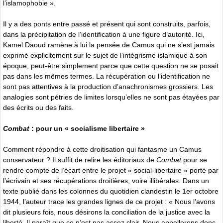
l’islamophobie ».
Il y a des ponts entre passé et présent qui sont construits, parfois,
dans la précipitation de l’identification à une figure d’autorité. Ici,
Kamel Daoud ramène à lui la pensée de Camus qui ne s’est jamais
exprimé explicitement sur le sujet de l’intégrisme islamique à son
époque, peut-être simplement parce que cette question ne se posait
pas dans les mêmes termes. La récupération ou l’identification ne
sont pas attentives à la production d’anachronismes grossiers. Les
analogies sont pétries de limites lorsqu’elles ne sont pas étayées par
des écrits ou des faits.
Combat
: pour un « socialisme libertaire »
Comment répondre à cette droitisation qui fantasme un Camus
conservateur ? Il suffit de relire les éditoriaux de
Combat
pour se
rendre compte de l’écart entre le projet « social-libertaire » porté par
l’écrivain et ses récupérations droitières, voire illibérales. Dans un
texte publié dans les colonnes du quotidien clandestin le 1er octobre
1944, l’auteur trace les grandes lignes de ce projet : « Nous l’avons
dit plusieurs fois, nous désirons la conciliation de la justice avec la
liberté. Il paraît que ce n’est pas assez clair. Nous appellerons donc