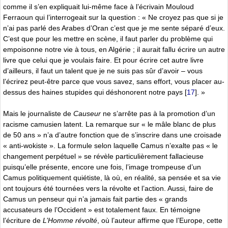
comme il s’en expliquait lui-même face à l’écrivain Mouloud
Ferraoun qui l’interrogeait sur la question : « Ne croyez pas que si je
n’ai pas parlé des Arabes d’Oran c’est que je me sente séparé d’eux.
C’est que pour les mettre en scène, il faut parler du problème qui
empoisonne notre vie à tous, en Algérie ; il aurait fallu écrire un autre
livre que celui que je voulais faire. Et pour écrire cet autre livre
d’ailleurs, il faut un talent que je ne suis pas sûr d’avoir – vous
l’écrirez peut-être parce que vous savez, sans effort, vous placer au-
dessus des haines stupides qui déshonorent notre pays
[
17
]
. »
Mais le journaliste de
Causeur
ne s’arrête pas à la promotion d’un
racisme camusien latent. La remarque sur « le mâle blanc de plus
de 50 ans » n’a d’autre fonction que de s’inscrire dans une croisade
« anti-wokiste ». La formule selon laquelle Camus n’exalte pas « le
changement perpétuel » se révèle particulièrement fallacieuse
puisqu’elle présente, encore une fois, l’image trompeuse d’un
Camus politiquement quiétiste, là où, en réalité, sa pensée et sa vie
ont toujours été tournées vers la révolte et l’action. Aussi, faire de
Camus un penseur qui n’a jamais fait partie des « grands
accusateurs de l’Occident » est totalement faux. En témoigne
l’écriture de
L’Homme révolté
, où l’auteur affirme que l’Europe, cette