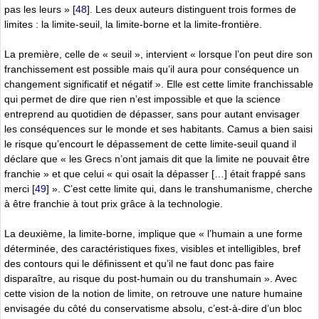
pas les leurs »
[
48
]
. Les deux auteurs distinguent trois formes de
limites : la limite-seuil, la limite-borne et la limite-frontière.
La première, celle de « seuil », intervient « lorsque l’on peut dire son
franchissement est possible mais qu’il aura pour conséquence un
changement significatif et négatif ». Elle est cette limite franchissable
qui permet de dire que rien n’est impossible et que la science
entreprend au quotidien de dépasser, sans pour autant envisager
les conséquences sur le monde et ses habitants. Camus a bien saisi
le risque qu’encourt le dépassement de cette limite-seuil quand il
déclare que « les Grecs n’ont jamais dit que la limite ne pouvait être
franchie » et que celui « qui osait la dépasser […] était frappé sans
merci
[
49
]
». C’est cette limite qui, dans le transhumanisme, cherche
à être franchie à tout prix grâce à la technologie.
La deuxième, la limite-borne, implique que « l’humain a une forme
déterminée, des caractéristiques fixes, visibles et intelligibles, bref
des contours qui le définissent et qu’il ne faut donc pas faire
disparaître, au risque du post-humain ou du transhumain ». Avec
cette vision de la notion de limite, on retrouve une nature humaine
envisagée du côté du conservatisme absolu, c’est-à-dire d’un bloc