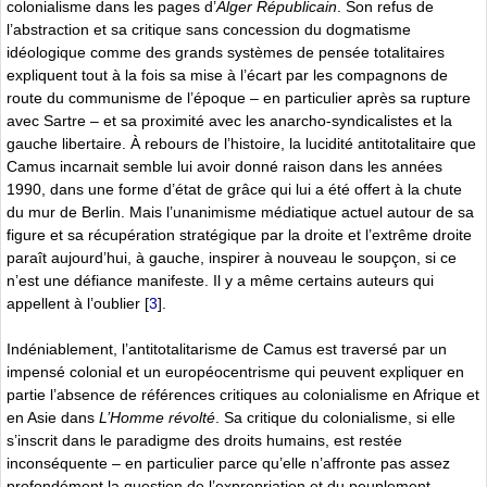
colonialisme dans les pages d’
Alger Républicain
. Son refus de
l’abstraction et sa critique sans concession du dogmatisme
idéologique comme des grands systèmes de pensée totalitaires
expliquent tout à la fois sa mise à l’écart par les compagnons de
route du communisme de l’époque – en particulier après sa rupture
avec Sartre – et sa proximité avec les anarcho-syndicalistes et la
gauche libertaire. À rebours de l’histoire, la lucidité antitotalitaire que
Camus incarnait semble lui avoir donné raison dans les années
1990, dans une forme d’état de grâce qui lui a été offert à la chute
du mur de Berlin. Mais l’unanimisme médiatique actuel autour de sa
figure et sa récupération stratégique par la droite et l’extrême droite
paraît aujourd’hui, à gauche, inspirer à nouveau le soupçon, si ce
n’est une défiance manifeste. Il y a même certains auteurs qui
appellent à l’oublier
[
3
]
.
Indéniablement, l’antitotalitarisme de Camus est traversé par un
impensé colonial et un européocentrisme qui peuvent expliquer en
partie l’absence de références critiques au colonialisme en Afrique et
en Asie dans
L’Homme révolté
. Sa critique du colonialisme, si elle
s’inscrit dans le paradigme des droits humains, est restée
inconséquente – en particulier parce qu’elle n’affronte pas assez
profondément la question de l’expropriation et du peuplement