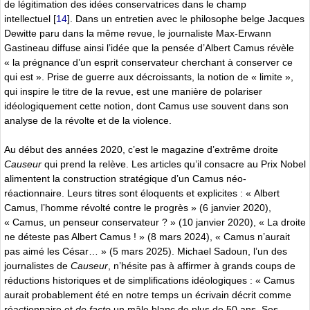
de légitimation des idées conservatrices dans le champ
intellectuel
[
14
]
. Dans un entretien avec le philosophe belge Jacques
Dewitte paru dans la même revue, le journaliste Max-Erwann
Gastineau diffuse ainsi l’idée que la pensée d’Albert Camus révèle
« la prégnance d’un esprit conservateur cherchant à conserver ce
qui est ». Prise de guerre aux décroissants, la notion de « limite »,
qui inspire le titre de la revue, est une manière de polariser
idéologiquement cette notion, dont Camus use souvent dans son
analyse de la révolte et de la violence.
Au début des années 2020, c’est le magazine d’extrême droite
Causeur
qui prend la relève. Les articles qu’il consacre au Prix Nobel
alimentent la construction stratégique d’un Camus néo-
réactionnaire. Leurs titres sont éloquents et explicites : « Albert
Camus, l’homme révolté contre le progrès » (6 janvier 2020),
« Camus, un penseur conservateur ? » (10 janvier 2020), « La droite
ne déteste pas Albert Camus ! » (8 mars 2024), « Camus n’aurait
pas aimé les César… » (5 mars 2025). Michael Sadoun, l’un des
journalistes de
Causeur
, n’hésite pas à affirmer à grands coups de
réductions historiques et de simplifications idéologiques : « Camus
aurait probablement été en notre temps un écrivain décrit comme
réactionnaire et
de facto
un mâle blanc de plus de 50 ans. Ses