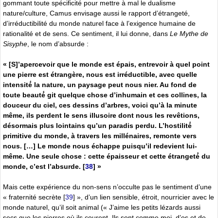
gommant toute spécificité pour mettre à mal le dualisme
nature/culture, Camus envisage aussi le rapport d’étrangeté,
d’irréductibilité du monde naturel face à l’exigence humaine de
rationalité et de sens. Ce sentiment, il lui donne, dans
Le Mythe de
Sisyphe
, le nom d’absurde :
« [S]’apercevoir que le monde est épais, entrevoir à quel point
une pierre est étrangère, nous est irréductible, avec quelle
intensité́ la nature, un paysage peut nous nier. Au fond de
toute beauté́ git quelque chose d’inhumain et ces collines, la
douceur du ciel, ces dessins d’arbres, voici qu’à la minute
même, ils perdent le sens illusoire dont nous les revêtions,
désormais plus lointains qu’un paradis perdu. L’hostilité́
primitive du monde, à travers les millénaires, remonte vers
nous. […] Le monde nous échappe puisqu’il redevient lui-
même. Une seule chose : cette épaisseur et cette étrangeté́ du
monde, c’est l’absurde.
[
38
]
»
Mais cette expérience du non-sens n’occulte pas le sentiment d’une
« fraternité secrète
[
39
]
», d’un lien sensible, étroit, nourricier avec le
monde naturel, qu’il soit animal (« J’aime les petits lézards aussi
secs que les pierres où ils courent. Ils sont comme moi, d’os et de