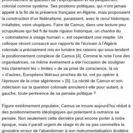
colonial comme système. Ses positions politiques, qui n’ont jamais
appelé à la fin de la présence française en Algérie, mais proposaient
la construction d’un fédéralisme, paraissent, avec le recul historique,
irréalistes, voire utopiques. Faire de Camus, dans une lecture peu
scrupuleuse qui fait fi de toute rigueur historique, un chantre du
« colonialisme à visage humain », est cependant une ineptie. Un
colloque récent consacré aux rapports de l’écrivain à l’Algérie
coloniale a précisément mis en lumière les raisons qui sous-tendent
le positionnement complexe de Camus
[
4
]
. Comme le note l’une des
organisatrices, ce même événement a été l’occasion de souligner
très clairement les « limites » de sa prise de conscience, là où
« d’autres, Européens libéraux proches de lui, ont pu opérer à
l’épreuve de la crise algérienne »
[
5
]
. La cécité de Camus et son
indécision sur la question coloniale annulent-t-elle pour autant, à
gauche, toute pertinence de sa pensée politique ?
Figure extrêmement populaire, Camus se trouve aujourd’hui réduit à
des positionnements idéologiques qui polarisent à outrance sa
pensée. Non seulement cette dernière peut encore porter à notre
époque, mais il paraît urgent de réagir et de ne pas commettre la
grossière erreur de l’abandonner à son instrumentalisation droitière