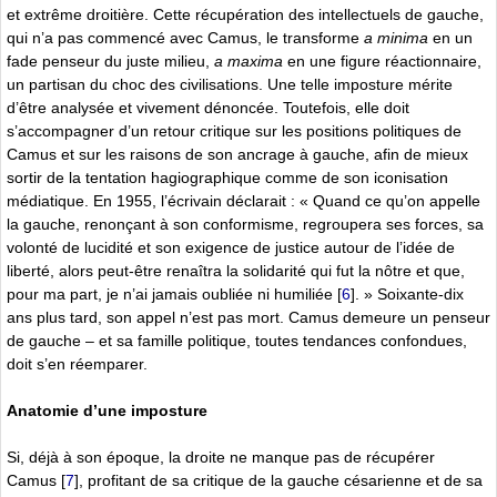
et extrême droitière. Cette récupération des intellectuels de gauche,
qui n’a pas commencé avec Camus, le transforme
a minima
en un
fade penseur du juste milieu,
a maxima
en une figure réactionnaire,
un partisan du choc des civilisations. Une telle imposture mérite
d’être analysée et vivement dénoncée. Toutefois, elle doit
s’accompagner d’un retour critique sur les positions politiques de
Camus et sur les raisons de son ancrage à gauche, afin de mieux
sortir de la tentation hagiographique comme de son iconisation
médiatique. En 1955, l’écrivain déclarait : « Quand ce qu’on appelle
la gauche, renonçant à son conformisme, regroupera ses forces, sa
volonté de lucidité et son exigence de justice autour de l’idée de
liberté, alors peut-être renaîtra la solidarité qui fut la nôtre et que,
pour ma part, je n’ai jamais oubliée ni humiliée
[
6
]
. » Soixante-dix
ans plus tard, son appel n’est pas mort. Camus demeure un penseur
de gauche – et sa famille politique, toutes tendances confondues,
doit s’en réemparer.
Anatomie d’une imposture
Si, déjà à son époque, la droite ne manque pas de récupérer
Camus
[
7
]
, profitant de sa critique de la gauche césarienne et de sa