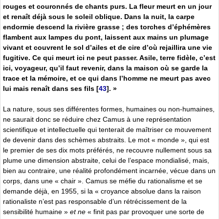
rouges et couronnés de chants purs. La fleur meurt en un jour
et renaît déjà sous le soleil oblique. Dans la nuit, la carpe
endormie descend la rivière grasse ; des torches d’éphémères
flambent aux lampes du pont, laissent aux mains un plumage
vivant et couvrent le sol d’ailes et de cire d’où rejaillira une vie
fugitive. Ce qui meurt ici ne peut passer. Asile, terre fidèle, c’est
ici, voyageur, qu’il faut revenir, dans la maison où se garde la
trace et la mémoire, et ce qui dans l’homme ne meurt pas avec
lui mais renaît dans ses fils
[
43
]
. »
La nature, sous ses différentes formes, humaines ou non-humaines,
ne saurait donc se réduire chez Camus à une représentation
scientifique et intellectuelle qui tenterait de maîtriser ce mouvement
de devenir dans des schèmes abstraits. Le mot « monde », qui est
le premier de ses dix mots préférés, ne recouvre nullement sous sa
plume une dimension abstraite, celui de l’espace mondialisé, mais,
bien au contraire, une réalité profondément incarnée, vécue dans un
corps, dans une « chair ». Camus se méfie du rationalisme et se
demande déjà, en 1955, si la « croyance absolue dans la raison
rationaliste n’est pas responsable d’un rétrécissement de la
sensibilité humaine »
et ne
« finit pas par provoquer une sorte de