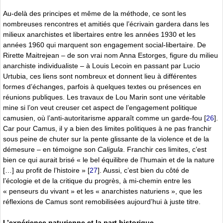
Au-delà des principes et même de la méthode, ce sont les
nombreuses rencontres et amitiés que l’écrivain gardera dans les
milieux anarchistes et libertaires entre les années 1930 et les
années 1960 qui marquent son engagement social-libertaire. De
Rirette Maitrejean – de son vrai nom Anna Estorges, figure du milieu
anarchiste individualiste – à Louis Lecoin en passant par Lucio
Urtubia, ces liens sont nombreux et donnent lieu à différentes
formes d’échanges, parfois à quelques textes ou présences en
réunions publiques. Les travaux de Lou Marin sont une véritable
mine si l’on veut creuser cet aspect de l’engagement politique
camusien, où l’anti-autoritarisme apparaît comme un garde-fou
[
26
]
.
Car pour Camus, il y a bien des limites politiques à ne pas franchir
sous peine de chuter sur la pente glissante de la violence et de la
démesure – en témoigne son
Caligula
. Franchir ces limites, c’est
bien ce qui aurait brisé « le bel équilibre de l’humain et de la nature
[…] au profit de l’histoire »
[
27
]
. Aussi, c’est bien du côté de
l’écologie et de la critique du progrès, à mi-chemin entre les
« penseurs du vivant » et les « anarchistes naturiens », que les
réflexions de Camus sont remobilisées aujourd’hui à juste titre.
L’expérience naturienne et la part historique