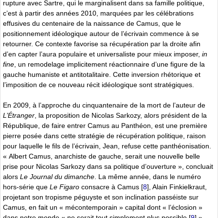
rupture avec Sartre, qui le marginalisent dans sa famille politique,
c’est à partir des années 2010, marquées par les célébrations
effusives du centenaire de la naissance de Camus, que le
positionnement idéologique autour de l’écrivain commence à se
retourner. Ce contexte favorise sa récupération par la droite afin
d’en capter l’aura populaire et universaliste pour mieux imposer,
in
fine
, un remodelage implicitement réactionnaire d’une figure de la
gauche humaniste et antitotalitaire. Cette inversion rhétorique et
l’imposition de ce nouveau récit idéologique sont stratégiques.
En 2009, à l’approche du cinquantenaire de la mort de l’auteur de
L’Étranger
, la proposition de Nicolas Sarkozy, alors président de la
République, de faire entrer Camus au Panthéon, est une première
pierre posée dans cette stratégie de récupération politique, raison
pour laquelle le fils de l’écrivain, Jean, refuse cette panthéonisation.
« Albert Camus, anarchiste de gauche, serait une nouvelle belle
prise pour Nicolas Sarkozy dans sa politique d’ouverture », concluait
alors
Le Journal du dimanche
. La même année, dans le numéro
hors-série que
Le Figaro
consacre à Camus
[
8
]
, Alain Finkielkraut,
projetant son tropisme péguyste et son inclination passéiste sur
Camus, en fait un « mécontemporain » capital dont « l’éclosion »
dans notre monde « ne serait tout simplement plus possible
[
9
]
».