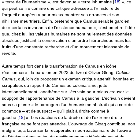
« terre de l’humanisme », est devenue « terre inhumaine
[
18
]
», ce
qui peut se lire comme une critique adressée à l’« histoire de
l’orgueil européen » pour mieux montrer ses errances et son
nihilisme meurtriers. Enfin, prétendre que Camus serait le gardien
de « certains invariants de l’existence humaine », c’est omettre l’idée
que, chez lui, les valeurs humaines ne sont nullement des données
absolues justifiant la conservation d’un ordre hiérarchique mais les
fruits d’une constante recherche et d’un mouvement inlassable de
révolte.
Autre temps fort dans la transformation de Camus en icône
réactionnaire : la parution en 2023 du livre d’Olivier Gloag,
Oublier
Camus
, qui, loin de proposer un examen critique attentif, honnête et
scrupuleux du rapport de Camus au colonialisme, jette
intentionnellement l’anathème sur l’écrivain pour mieux creuser le
soupçon de l’appartenance de Camus à la gauche. L’écrivain devient
sous sa plume « le parangon d’un humanisme abstrait qui a ceci de
commode – et de suspect – qu’il plaît à droite comme à
gauche
[
19
]
». Les réactions de la droite et de l’extrême droite
française ne se font pas attendre. L’ouvrage de Gloag contribue, non
malgré lui, à favoriser la récupération néo-réactionnaire de l’œuvre
de l’écrivain dans un jeu de positionnements idéologiques et de