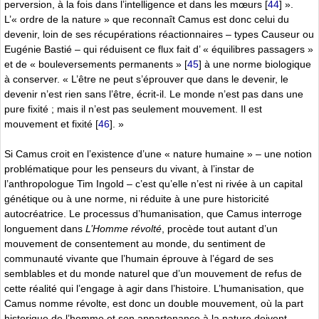
perversion, à la fois dans l’intelligence et dans les mœurs
[
44
]
».
L’« ordre de la nature » que reconnaît Camus est donc celui du
devenir, loin de ses récupérations réactionnaires – types Causeur ou
Eugénie Bastié – qui réduisent ce flux fait d’ « équilibres passagers »
et de « bouleversements permanents »
[
45
]
à une norme biologique
à conserver. « L’être ne peut s’éprouver que dans le devenir, le
devenir n’est rien sans l’être, écrit-il. Le monde n’est pas dans une
pure fixité ; mais il n’est pas seulement mouvement. Il est
mouvement et fixité
[
46
]
. »
Si Camus croit en l’existence d’une « nature humaine » – une notion
problématique pour les penseurs du vivant, à l’instar de
l’anthropologue Tim Ingold – c’est qu’elle n’est ni rivée à un capital
génétique ou à une norme, ni réduite à une pure historicité
autocréatrice. Le processus d’humanisation, que Camus interroge
longuement dans
L’Homme révolté
, procède tout autant d’un
mouvement de consentement au monde, du sentiment de
communauté vivante que l’humain éprouve à l’égard de ses
semblables et du monde naturel que d’un mouvement de refus de
cette réalité qui l’engage à agir dans l’histoire. L’humanisation, que
Camus nomme révolte, est donc un double mouvement, où la part
historique de l’homme et son appartenance à la nature doivent