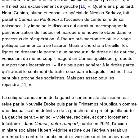
« Il n’est pas exclusivement de gauche
[
10
]
». Quatre ans plus tard,
Henri Guaino, plume et conseiller spécial de Nicolas Sarkozy, fait
paraître
Camus au Panthéon
à l’occasion du centenaire de sa
naissance. Il y imagine le discours qui aurait pu accompagner la
panthéonisation de l’auteur et marque une nouvelle étape dans le
processus de récupération. À l’heure pré-macroniste où le clivage
politique commence à se fissurer, Guaino cherche à brouiller les
lignes en dressant le portrait d’un penseur ni de droite ni de gauche,
véhiculant du même coup l’image d’un Camus apolitique, girouette
aux positions incertaines : « Il ne peut pas adhérer à la droite parce
qu’il aurait le sentiment de trahir ceux parmi lesquels il est né. Il se
sent plus proche des socialistes. Mais pas assez pour les
rejoindre
[
11
]
».
La critique camusienne de la gauche communiste stalinienne est
relue par la Nouvelle Droite puis par le Printemps républicain comme
une disqualification définitive de la gauche et du projet qu’elle porte.
La gauche serait – en soi – violente, radicale, et donc forcément
totalitaire : dans
Camus, notre rempart
, publié en 2024, l’ancien
ministre socialiste Hubert Védrine estime que l’écrivain serait un
« rempart » contre le fanatisme du « wokisme » et les « névroses