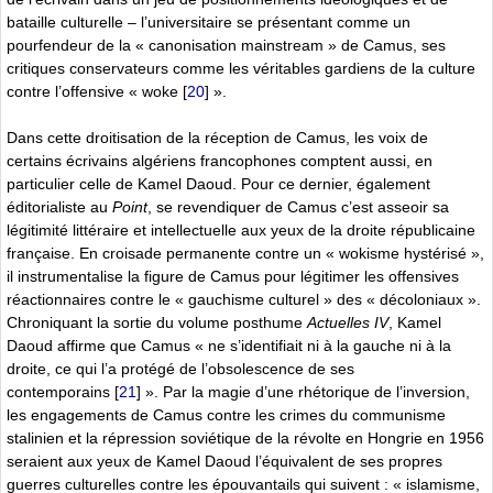
bataille culturelle – l’universitaire se présentant comme un
pourfendeur de la « canonisation mainstream » de Camus, ses
critiques conservateurs comme les véritables gardiens de la culture
contre l’offensive « woke
[
20
]
».
Dans cette droitisation de la réception de Camus, les voix de
certains écrivains algériens francophones comptent aussi, en
particulier celle de Kamel Daoud. Pour ce dernier, également
éditorialiste au
Point
, se revendiquer de Camus c’est asseoir sa
légitimité littéraire et intellectuelle aux yeux de la droite républicaine
française. En croisade permanente contre un « wokisme hystérisé »,
il instrumentalise la figure de Camus pour légitimer les offensives
réactionnaires contre le « gauchisme culturel » des « décoloniaux ».
Chroniquant la sortie du volume posthume
Actuelles IV
, Kamel
Daoud affirme que Camus « ne s’identifiait ni à la gauche ni à la
droite, ce qui l’a protégé de l’obsolescence de ses
contemporains
[
21
]
». Par la magie d’une rhétorique de l’inversion,
les engagements de Camus contre les crimes du communisme
stalinien et la répression soviétique de la révolte en Hongrie en 1956
seraient aux yeux de Kamel Daoud l’équivalent de ses propres
guerres culturelles contre les épouvantails qui suivent : « islamisme,