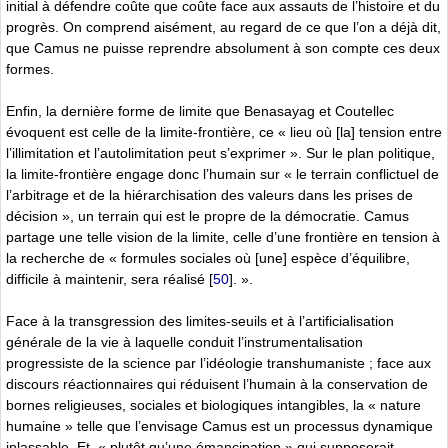
initial à défendre coûte que coûte face aux assauts de l’histoire et du
progrès. On comprend aisément, au regard de ce que l’on a déjà dit,
que Camus ne puisse reprendre absolument à son compte ces deux
formes.
Enfin, la dernière forme de limite que Benasayag et Coutellec
évoquent est celle de la limite-frontière, ce « lieu où [la] tension entre
l’illimitation et l’autolimitation peut s’exprimer ». Sur le plan politique,
la limite-frontière engage donc l’humain sur « le terrain conflictuel de
l’arbitrage et de la hiérarchisation des valeurs dans les prises de
décision », un terrain qui est le propre de la démocratie. Camus
partage une telle vision de la limite, celle d’une frontière en tension à
la recherche de « formules sociales où [une] espèce d’équilibre,
difficile à maintenir, sera réalisé
[
50
]
. ».
Face à la transgression des limites-seuils et à l’artificialisation
générale de la vie à laquelle conduit l’instrumentalisation
progressiste de la science par l’idéologie transhumaniste ; face aux
discours réactionnaires qui réduisent l’humain à la conservation de
bornes religieuses, sociales et biologiques intangibles, la « nature
humaine » telle que l’envisage Camus est un processus dynamique
inlassable. Et, « plutôt qu’une émancipation » qui supposerait