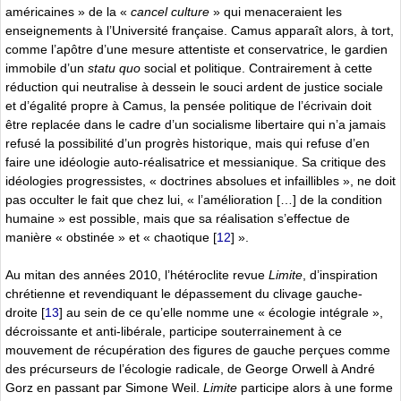
américaines » de la «
cancel culture
» qui menaceraient les
enseignements à l’Université française. Camus apparaît alors, à tort,
comme l’apôtre d’une mesure attentiste et conservatrice, le gardien
immobile d’un
statu quo
social et politique. Contrairement à cette
réduction qui neutralise à dessein le souci ardent de justice sociale
et d’égalité propre à Camus, la pensée politique de l’écrivain doit
être replacée dans le cadre d’un socialisme libertaire qui n’a jamais
refusé la possibilité d’un progrès historique, mais qui refuse d’en
faire une idéologie auto-réalisatrice et messianique. Sa critique des
idéologies progressistes, « doctrines absolues et infaillibles », ne doit
pas occulter le fait que chez lui, « l’amélioration […] de la condition
humaine » est possible, mais que sa réalisation s’effectue de
manière « obstinée » et « chaotique
[
12
]
».
Au mitan des années 2010, l’hétéroclite revue
Limite
, d’inspiration
chrétienne et revendiquant le dépassement du clivage gauche-
droite
[
13
]
au sein de ce qu’elle nomme une « écologie intégrale »,
décroissante et anti-libérale, participe souterrainement à ce
mouvement de récupération des figures de gauche perçues comme
des précurseurs de l’écologie radicale, de George Orwell à André
Gorz en passant par Simone Weil.
Limite
participe alors à une forme