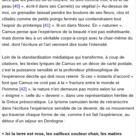
peau
[
40
]
», écrit-il dans ses
Carnets
) ou végétal (« Au-dessus de
moi, un grenadier laissait pendre les boutons de ses fleurs, clos et
côtelés comme de petits poings fermés qui contiendraient tout
l’espoir du printemps
[
41
]
», lit-on dans
Noces
. En « naturien »,
Camus pense que l’expérience de la beauté n’est pas esthétisante,
mais donne lieu à un véritable corps-à-corps avec la chair-même du
réel, dont l’écriture et l’art viennent dire toute l’intensité.
Loin de la standardisation médiatique qui transforme, à coup de
citations, les textes lyriques de Camus en un décor de carte postale,
c’est la puissance sensible et la profondeur philosophique de
l’expérience décrite qui doit nous retenir. Si ces « instants d’accord »
font que Camus ne croit pas à la « fracture entre le monde et
l’homme
[
42
]
», la nature n’en demeure pas moins selon lui une
« énigme », celle du « devenir », dans une représentation héritée de
la Grèce présocratique. Le lyrisme camusien tente de retranscrire
dans l’écriture l’expérience sensible de ce devenir, de ce mouvement
qui traverse chaque forme de vie, comme il en fait l’expérience, au
détour d’un séjour en Dordogne :
« Ici la terre est rose, les cailloux couleur chair, les matins