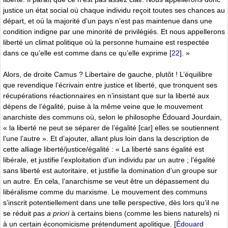
justice un état social où chaque individu reçoit toutes ses chances au
départ, et où la majorité d’un pays n’est pas maintenue dans une
condition indigne par une minorité de privilégiés. Et nous appellerons
liberté un climat politique où la personne humaine est respectée
dans ce qu’elle est comme dans ce qu’elle exprime
[
22
]
. »
Alors, de droite Camus ? Libertaire de gauche, plutôt ! L’équilibre
que revendique l’écrivain entre justice et liberté, que tronquent ses
récupérations réactionnaires en n’insistant que sur la liberté aux
dépens de l’égalité, puise à la même veine que le mouvement
anarchiste des communs où, selon le philosophe Édouard Jourdain,
« la liberté ne peut se séparer de l’égalité [car] elles se soutiennent
l’une l’autre ». Et d’ajouter, allant plus loin dans la description de
cette alliage liberté/justice/égalité : « La liberté sans égalité est
libérale, et justifie l’exploitation d’un individu par un autre ; l’égalité
sans liberté est autoritaire, et justifie la domination d’un groupe sur
un autre. En cela, l’anarchisme se veut être un dépassement du
libéralisme comme du marxisme. Le mouvement des communs
s’inscrit potentiellement dans une telle perspective, dès lors qu’il ne
se réduit pas
a priori
à certains biens (comme les biens naturels) ni
à un certain économicisme prétendument apolitique. [
Édouard