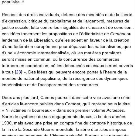
populaire. »
Respect des droits individuels, défense des minorités et de la liberté
d’expression, critique du capitalisme et de l’argent-roi, mesures de
justice sociale, lutte contre les inégalités de richesse et de condition :
ces idées traversent les propositions de l’éditorialiste de
Combat
au
lendemain de la Libération, qu’elles soient en faveur de la création
d’une fédération européenne pour dépasser les nationalismes, que
d’une « économie internationalisée, où les matières premières
seront mises en commun, où la concurrence des commerces
tournera en coopération, où les débouchés coloniaux seront ouverts
à tous
[
23
]
». Des idées qui peuvent encore porter à l’heure de la
montée du national-populisme, de la résurgence des dynamiques
impérialistes et de l’accaparement des ressources.
Deux ans plus tard, Camus poursuit dans cette voie avec une série
d’articles là-encore publiés dans
Combat
, qu’il reprend sous le titre
« Ni victimes ni bourreaux » dans son premier volume
Actuelles
.
Sorte de synthèse de ses engagements depuis la fin des années
1930, mais avec une prise en compte fine du contexte historique de
la fin de la Seconde Guerre mondiale, la série d’articles s’impose
comme une annonce de
L’Homme révolté
. Surtout, elle permet de