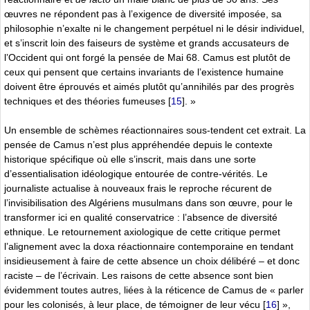
œuvres ne répondent pas à l’exigence de diversité imposée, sa
philosophie n’exalte ni le changement perpétuel ni le désir individuel,
et s’inscrit loin des faiseurs de système et grands accusateurs de
l’Occident qui ont forgé la pensée de Mai 68. Camus est plutôt de
ceux qui pensent que certains invariants de l’existence humaine
doivent être éprouvés et aimés plutôt qu’annihilés par des progrès
techniques et des théories fumeuses
[
15
]
. »
Un ensemble de schèmes réactionnaires sous-tendent cet extrait. La
pensée de Camus n’est plus appréhendée depuis le contexte
historique spécifique où elle s’inscrit, mais dans une sorte
d’essentialisation idéologique entourée de contre-vérités. Le
journaliste actualise à nouveaux frais le reproche récurent de
l’invisibilisation des Algériens musulmans dans son œuvre, pour le
transformer ici en qualité conservatrice : l’absence de diversité
ethnique. Le retournement axiologique de cette critique permet
l’alignement avec la doxa réactionnaire contemporaine en tendant
insidieusement à faire de cette absence un choix délibéré – et donc
raciste – de l’écrivain. Les raisons de cette absence sont bien
évidemment toutes autres, liées à la réticence de Camus de « parler
pour les colonisés, à leur place, de témoigner de leur vécu
[
16
]
»,