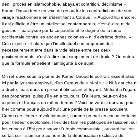
déni, procès en islamophobie, abaya et contrition, déclinisme ».
Kamel Daoud tente en vain de résoudre les contradictions de son
virage réactionnaire en s’identifiant à Camus : « Aujourd’hui encore,
il est difficile d’être un intellectuel contemporain, c’est-à-dire ni de
gauche – paralysée par la culpabilité et le dogme de la faute
occidentale contre les anciennes colonies – ni d’extrême droite. »
Cela signifie-t-il alors que l’intellectuel contemporain doit
nécessairement être dans le vide laissé entre ces deux
positionnements, c’est-à-dire tout simplement de droite ? On notera
que la formule entretient l’ambiguïté à ce sujet.
On retrouve sous la plume de Kamel Daoud le portrait, essentialisé
ici par le lyrisme employé, d’un Camus du « ni-ni » : « Ni à gauche ni
à droite, mais dans un présent étincelant et fuyant. Méfiant à l’égard
des prophètes, puisqu’il y en a toujours. D’ailleurs, peut-on être
algérien et français en même temps ? Voici un verdict qui vaut pour
hier comme pour aujourd’hui : une partie de la presse accusera
Camus de tiédeur révolutionnaire, comme on met en cause certains
pour tiédeur décoloniale. Hier, des familles politiques se taisaient sur
les crimes à l’Est pour sauver l’utopie communiste ; aujourd’hui, on
se tait sur l’islamisme au nom de la dénonciation exclusive de