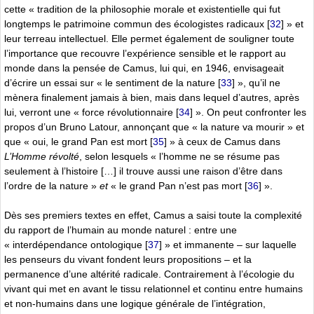
cette « tradition de la philosophie morale et existentielle qui fut
longtemps le patrimoine commun des écologistes radicaux
[
32
]
» et
leur terreau intellectuel. Elle permet également de souligner toute
l’importance que recouvre l’expérience sensible et le rapport au
monde dans la pensée de Camus, lui qui, en 1946, envisageait
d’écrire un essai sur « le sentiment de la nature
[
33
]
», qu’il ne
mènera finalement jamais à bien, mais dans lequel d’autres, après
lui, verront une « force révolutionnaire
[
34
]
». On peut confronter les
propos d’un Bruno Latour, annonçant que « la nature va mourir » et
que « oui, le grand Pan est mort
[
35
]
» à ceux de Camus dans
L’Homme révolté
, selon lesquels « l’homme ne se résume pas
seulement à l’histoire […] il trouve aussi une raison d’être dans
l’ordre de la nature »
et
« le grand Pan n’est pas mort
[
36
]
».
Dès ses premiers textes en effet, Camus a saisi toute la complexité
du rapport de l’humain au monde naturel : entre une
« interdépendance ontologique
[
37
]
» et immanente – sur laquelle
les penseurs du vivant fondent leurs propositions – et la
permanence d’une altérité radicale. Contrairement à l’écologie du
vivant qui met en avant le tissu relationnel et continu entre humains
et non-humains dans une logique générale de l’intégration,