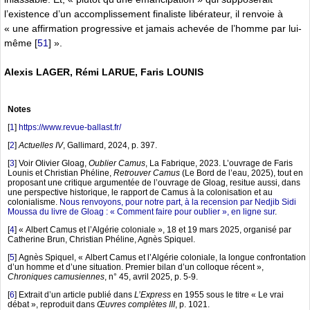
l’existence d’un accomplissement finaliste libérateur, il renvoie à
« une affirmation progressive et jamais achevée de l’homme par lui-
même
[
51
]
».
Alexis LAGER, Rémi LARUE, Faris LOUNIS
Notes
[
1
]
https://www.revue-ballast.fr/
[
2
]
Actuelles IV
, Gallimard, 2024, p. 397.
[
3
]
Voir Olivier Gloag,
Oublier Camus
, La Fabrique, 2023. L’ouvrage de Faris
Lounis et Christian Phéline,
Retrouver Camus
(Le Bord de l’eau, 2025), tout en
proposant une critique argumentée de l’ouvrage de Gloag, resitue aussi, dans
une perspective historique, le rapport de Camus à la colonisation et au
colonialisme.
Nous renvoyons, pour notre part, à la recension par Nedjib Sidi
Moussa du livre de Gloag : « Comment faire pour oublier », en ligne sur
.
[
4
]
« Albert Camus et l’Algérie coloniale », 18 et 19 mars 2025, organisé par
Catherine Brun, Christian Phéline, Agnès Spiquel.
[
5
]
Agnès Spiquel, « Albert Camus et l’Algérie coloniale, la longue confrontation
d’un homme et d’une situation. Premier bilan d’un colloque récent »,
Chroniques camusiennes
, n° 45, avril 2025, p. 5-9.
[
6
]
Extrait d’un article publié dans
L’Express
en 1955 sous le titre « Le vrai
débat », reproduit dans
Œuvres complètes III
, p. 1021.