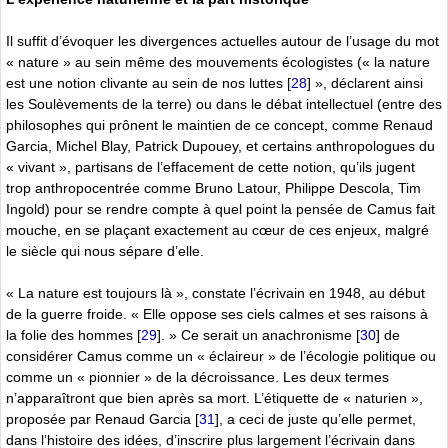
Il suffit d’évoquer les divergences actuelles autour de l’usage du mot
« nature » au sein même des mouvements écologistes (« la nature
est une notion clivante au sein de nos luttes
[
28
]
», déclarent ainsi
les Soulèvements de la terre) ou dans le débat intellectuel (entre des
philosophes qui prônent le maintien de ce concept, comme Renaud
Garcia, Michel Blay, Patrick Dupouey, et certains anthropologues du
« vivant », partisans de l’effacement de cette notion, qu’ils jugent
trop anthropocentrée comme Bruno Latour, Philippe Descola, Tim
Ingold) pour se rendre compte à quel point la pensée de Camus fait
mouche, en se plaçant exactement au cœur de ces enjeux, malgré
le siècle qui nous sépare d’elle.
« La nature est toujours là », constate l’écrivain en 1948, au début
de la guerre froide. « Elle oppose ses ciels calmes et ses raisons à
la folie des hommes
[
29
]
. » Ce serait un anachronisme
[
30
]
de
considérer Camus comme un « éclaireur » de l’écologie politique ou
comme un « pionnier » de la décroissance. Les deux termes
n’apparaîtront que bien après sa mort. L’étiquette de « naturien »,
proposée par Renaud Garcia
[
31
]
, a ceci de juste qu’elle permet,
dans l’histoire des idées, d’inscrire plus largement l’écrivain dans